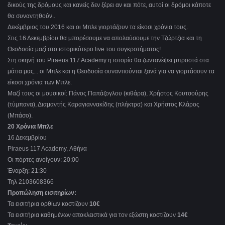
δικούς της δρόμους και κανείς δεν ξέρει αν και πότε, αυτοί οι δρόμοι κάποτε
θα συναντηθούν..
Δεκέμβριος του 2016 και οι Μπλε γιορτάζουν τα είκοσι χρόνια τους.
Στις 16 Δεκεμβρίου θα μπορέσουμε να απολαύσουμε την Τζώρτζια και τη
Θεοδοσία μαζί στο ιστορικότερο live του συγκροτήματος!
Στη σκηνή του Piraeus 117 Academy η ιστορία θα ζωντανέψει μπροστά στα
μάτια μας... οι Μπλε και η Θεοδοσία συναντιούνται ξανά για να γιορτάσουν τα
είκοσι χρόνια των Μπλε.
Μαζί τους οι μουσικοί: Πάνος Παπάζογλου (κιθάρα), Χρήστος Κουτσούρης
(τύμπανα), Διαμαντής Καραγιαννακίδης (πλήκτρα) και Χρήστος Κλάρος
(Μπάσο).
20 Χρόνια Μπλε
16 Δεκεμβρίου
Piraeus 117 Academy, Αθήνα
Οι πόρτες ανοίγουν: 20:00
Έναρξη: 21:30
Τηλ 2103608366
Προπώληση εισιτηρίων:
Τα εισιτήρια ορθίων κοστίζουν
10€
Τα εισιτήρια καθημένων αποκλειστικά για τον εξώστη κοστίζουν
14€