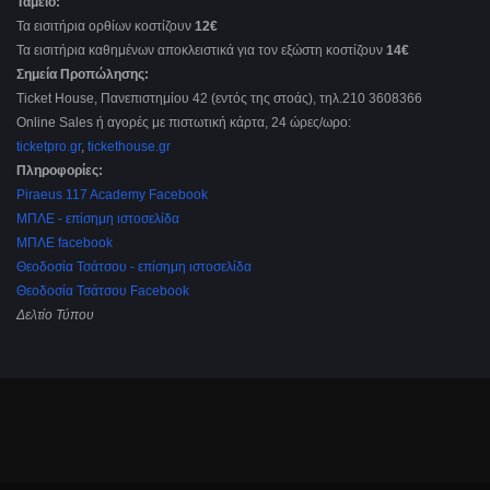
Ταμείο:
Τα εισιτήρια ορθίων κοστίζουν
12€
Τα εισιτήρια καθημένων αποκλειστικά για τον εξώστη κοστίζουν
14€
Σημεία Προπώλησης:
Ticket House, Πανεπιστημίου 42 (εντός της στοάς), τηλ.210 3608366
Online Sales ή αγορές με πιστωτική κάρτα, 24 ώρες/ωρο:
ticketpro.gr
,
tickethouse.gr
Πληροφορίες:
Piraeus 117 Academy Facebook
ΜΠΛΕ - επίσημη ιστοσελίδα
ΜΠΛΕ facebook
Θεοδοσία Τσάτσου - επίσημη ιστοσελίδα
Θεοδοσία Τσάτσου Facebook
Δελτίο Τύπου