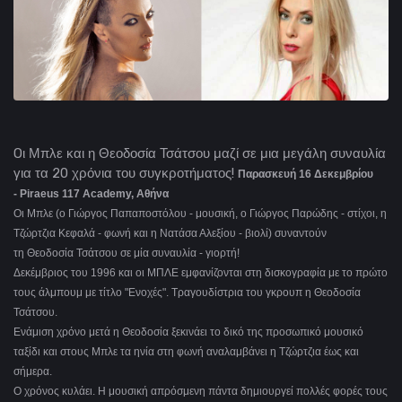
Oι Μπλε και η Θεοδοσία Τσάτσου μαζί σε μια μεγάλη συναυλία
για τα 20 χρόνια του συγκροτήματος!
Παρασκευή 16 Δεκεμβρίου
- Piraeus 117 Academy, Αθήνα
Οι Μπλε (ο Γιώργος Παπαποστόλου - μουσική, ο Γιώργος Παρώδης - στίχοι, η
Τζώρτζια Κεφαλά - φωνή και η Νατάσα Αλεξίου - βιολί) συναντούν
τη Θεοδοσία Τσάτσου σε μία συναυλία - γιορτή!
Δεκέμβριος του 1996 και οι ΜΠΛΕ εμφανίζονται στη δισκογραφία με το πρώτο
τους άλμπουμ με τίτλο "Ενοχές". Τραγουδίστρια του γκρουπ η Θεοδοσία
Τσάτσου.
Ενάμιση χρόνο μετά η Θεοδοσία ξεκινάει το δικό της προσωπικό μουσικό
ταξίδι και στους Μπλε τα ηνία στη φωνή αναλαμβάνει η Τζώρτζια έως και
σήμερα.
Ο χρόνος κυλάει. Η μουσική απρόσμενη πάντα δημιουργεί πολλές φορές τους