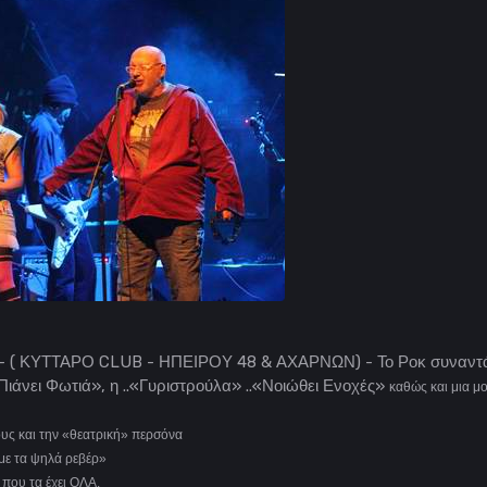
( ΚΥΤΤΑΡΟ CLUB - ΗΠΕΙΡΟΥ 48 & ΑΧΑΡΝΩΝ) - Το Ροκ συναντάει
«Πιάνει Φωτιά», η ..«Γυριστρούλα» ..«Νοιώθει Ενοχές»
καθώς και μια μ
υς και την «θεατρική» περσόνα
με τα ψηλά ρεβέρ»
 που τα έχει ΟΛΑ.