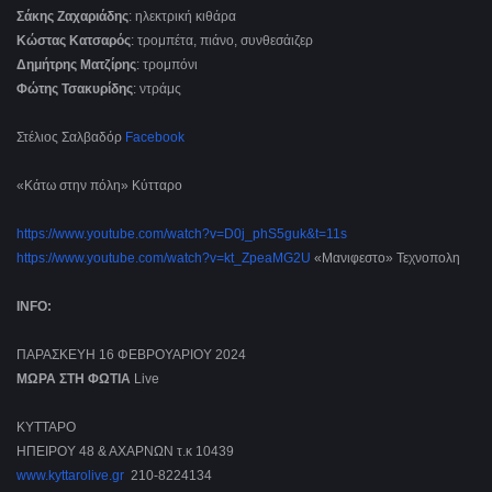
Σάκης Ζαχαριάδης
: ηλεκτρική κιθάρα
Κώστας Κατσαρός
: τρομπέτα, πιάνο, συνθεσάιζερ
Δημήτρης Ματζίρης
: τρομπόνι
Φώτης Τσακυρίδης
: ντράμς
Στέλιος Σαλβαδόρ
Facebook
«Κάτω στην πόλη» Κύτταρο
https://www.youtube.com/watch?v=D0j_phS5guk&t=11s
https://www.youtube.com/watch?v=kt_ZpeaMG2U
«Μανιφεστο» Τεχνοπολη
INFO:
ΠΑΡΑΣΚΕΥΗ 16 ΦΕΒΡΟΥΑΡΙΟΥ 2024
ΜΩΡΑ ΣΤΗ ΦΩΤΙΑ
Live
ΚΥΤΤΑΡΟ
ΗΠΕΙΡΟΥ 48 & ΑΧΑΡΝΩΝ τ.κ 10439
www.kyttarolive.gr
210-8224134