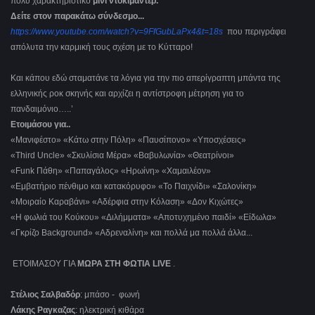
πολύ χαρακτηριστικό
μίνι ντοκιμαντέρ.
Δείτε στον παρακάτω σύνδεσμο...
https://www.youtube.com/watch?v=9FfGubLaPx4&t=18s
που περιγράφει
απόλυτα την καρμική τους σχέση με το Κύτταρο!
Και κάπου εδώ σταματάνε τα λόγια για την πιο απερίγραπτη μπάντα της
ελληνικής ροκ σκηνής και αρχίζει η αντίστροφη μέτρηση για το
πανδαιμόνιο…..’
Ετοιμάσου για..
«Μανιφέστο» «Κάτω στην Πόλη» «Παυσίπονο» «Υποσχέσεις»
«Third Uncle» «Σκυλίσια Μέρα» «Βαβυλωνία» «Θεατρίνοι»
«Funk Πάθη» «Παπαγάλος» «Ηρωίνη» «Χαμαιλέον»
«Εμβατήριο πένθιμο και κατακόρυφο» «Το Παιχνίδι» «Σαλονίκη»
«Μοιραίο Καραβάνι» «Αδέρφια στην Κόλαση» «Δον Κιχώτες»
«Η φωλιά του Κούκου» «Διλήμματα» «Αποτυχημένο παιδί» «Είδωλα»
«Γκρίζο Background» «Αδρεναλίνη» και πολλά μα πολλά άλλα...
ΕΤΟΙΜΑΣΟΥ ΓΙΑ
ΜΩΡΑ ΣΤΗ ΦΩΤΙΑ
LIVE
.
Στέλιος Σαλβαδόρ
: μπάσο - φωνή
Λάκης Ραγκαζας
: ηλεκτρική κιθάρα