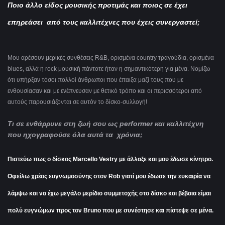
Ποιο άλλο είδος μουσικής προτιμάς και ποιος σε έχει
επηρεάσει από τους καλλιτέχνες που έχεις συνεργαστεί;
Μου αρέσουν μερικές συνθέσεις R&B, ορισμένα country τραγούδια, ορισμένα
blues, αλλά η rock μουσική πάντοτε ήταν η σημαντικότερη για μένα. Νομίζω
ότι υπήρξαν τόσοι πολλοί άνθρωποι που έπαιξα μαζί τους που με
ενθουσίασαν και με ενέπνευσαν με θετικό τρόπο και οι περισσότεροι από
αυτούς παρουσιάζονται σε αυτόν το δίσκο-συλλογή!
Τι σε ενθάρρυνε στη ζωή σου ως performer και καλλιτέχνη
που ηχογραφούσε όλα αυτά τα χρόνια;
Πιστεύω πως ο δίσκος Marcello Vestry με άλλαξε και μου έδωσε κίνητρο.
Οφείλω χρέος ευγνωμοσύνης στον Rob γιατί μου έδωσε την ευκαιρία να
λάμψω και να έχω μεγάλο μερίδιο συμμετοχής στο δίσκο και βέβαια είμαι
πολύ ευγνώμων προς τον Bruno που με συνέστησε και πίστεψε σε μένα.