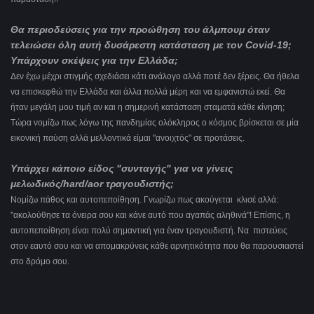
Θα περιοδεύσεις για την προώθηση του άλμπουμ όταν
τελειώσει όλη αυτή δυσάρεστη κατάσταση με τον Covid-19;
Υπάρχουν σκέψεις για την Ελλάδα;
Δεν έχω μέχρι στιγμής σχεδιάσει κάτι ανάλογο αλλά ποτέ δεν ξέρεις.
Θα ήθελα
να επισκεφθώ την Ελλάδα και άλλα πολλά μέρη και να εμφανιστώ εκεί. Θα
ήταν μεγάλη μου τιμή αν και η σημερινή κατάσταση σταματά κάθε κίνηση;
Τώρα νομίζω πως λόγω της πανδημίας ολόκληρος ο κόσμος βρίσκεται σε μία
εικονική παύση αλλά μελλοντικά είμαι "ανοιχτός" σε προτάσεις.
Υπάρχει κάποιο είδος "συνταγής" για να γίνεις
μελωδικός/hard/aor τραγουδιστής;
Νομίζω πάθος και αυτοπεποίθηση. Γνωρίζω πως ακούγεται κλισέ αλλά:
"ακολούθησε τα όνειρα σου και κάνε αυτό που αγαπάς αληθινά"! Επίσης, η
αυτοπεποίθηση είναι πολύ σημαντική για έναν τραγουδιστή. Να πιστεύεις
στον εαυτό σου και να απομακρύνεις κάθε αρνητικότητα που θα παρουσιαστεί
στο δρόμο σου.