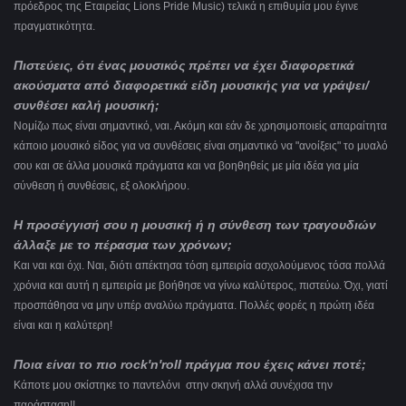
πρόεδρος της Εταιρείας Lions Pride Music) τελικά η επιθυμία μου έγινε
πραγματικότητα.
Πιστεύεις, ότι ένας μουσικός πρέπει να έχει διαφορετικά
ακούσματα από διαφορετικά είδη μουσικής για να γράψει/
συνθέσει καλή μουσική;
Νομίζω πως είναι σημαντικό, ναι. Ακόμη και εάν δε χρησιμοποιείς απαραίτητα
κάποιο μουσικό είδος για να συνθέσεις είναι σημαντικό να "ανοίξεις" το μυαλό
σου και σε άλλα μουσικά πράγματα και να βοηθηθείς με μία ιδέα για μία
σύνθεση ή συνθέσεις, εξ ολοκλήρου.
Η προσέγγισή σου η μουσική ή η σύνθεση των τραγουδιών
άλλαξε με το πέρασμα των χρόνων;
Και ναι και όχι. Ναι, διότι απέκτησα τόση εμπειρία ασχολούμενος τόσα πολλά
χρόνια και αυτή η εμπειρία με βοήθησε να γίνω καλύτερος, πιστεύω.
Όχι, γιατί
προσπάθησα να μην υπέρ αναλύω πράγματα. Πολλές φορές η πρώτη ιδέα
είναι και η καλύτερη!
Ποια είναι το πιο rock'n'roll πράγμα που έχεις κάνει ποτέ;
Κάποτε μου σκίστηκε το παντελόνι στην σκηνή αλλά συνέχισα την
παράσταση!!