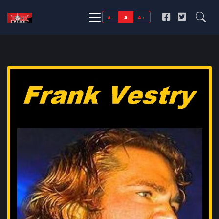
A-
A
A+