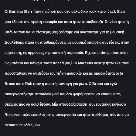
Οι Burning Starr ήταν η μύηση μου στο μελωδικό rock και ο Jack Starr
μου έδωσε την πρώτη ευκαιρία και αυτό ήταν σπουδαίο.Οι Devias ήταν η
μπάντα που και οι τέσσερις μας ζούσαμε και αναπνέαμε για τη μουσική.
Δουλέψαμε παρά τις αποθαρρύνσεις με μουσικότητα στις συνθέσεις, στην
εμφάνιση, τις αρμονίες, την σκηνική παρουσία. Είχαμε επίσης, τόσο κέφι
ως μπάντα και κάναμε τόσα πολλά μαζί. Οι Marcello Vestry ήταν εκεί που
προσπάθησε να ανεβάσω τον πήχη-μουσικά- και με ομαδικότητα οι δε
Bruno και ο Rob ήταν η σωστή συνταγή για μένα. Ο Bruno και εγώ
συνεργαστήκαμε σπουδαία μαζί και δεν φοβόμασταν να κάνουμε τις
σκέψεις μας να δουλέψουν. Μία σπουδαία σχέση συνεργασίας καθώς ο
Rob είναι πολύ εύκολος στην συνεργασία και ήταν πρόθυμος πάντοτε να
ακούσει τις ιδέες μου.