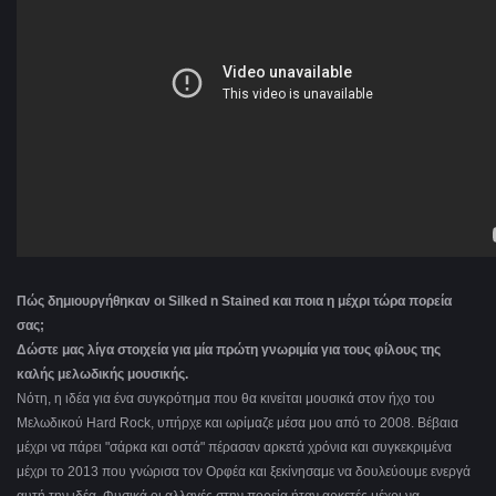
Πώς δημιουργήθηκαν οι Silked n Stained και ποια η μέχρι τώρα πορεία
σας;
Δώστε μας λίγα στοιχεία για μία πρώτη γνωριμία για τους φίλους της
καλής μελωδικής μουσικής.
Νότη, η ιδέα για ένα συγκρότημα που θα κινείται μουσικά στον ήχο του
Μελωδικού Hard Rock, υπήρχε και ωρίμαζε μέσα μου από το 2008. Βέβαια
μέχρι να πάρει "σάρκα και οστά" πέρασαν αρκετά χρόνια και συγκεκριμένα
μέχρι το 2013 που γνώρισα τον Ορφέα και ξεκίνησαμε να δουλεύουμε ενεργά
αυτή την ιδέα. Φυσικά οι αλλαγές στην πορεία ήταν αρκετές μέχρι να