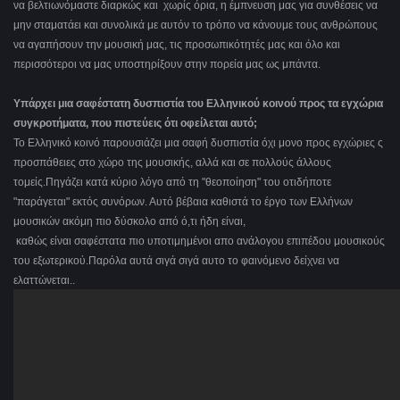
να βελτιωνόμαστε διαρκώς και χωρίς όρια, η έμπνευση μας για συνθέσεις να
μην σταματάει και συνολικά με αυτόν το τρόπο να κάνουμε τους ανθρώπους
να αγαπήσουν την μουσική μας, τις προσωπικότητές μας και όλο και
περισσότεροι να μας υποστηρίξουν στην πορεία μας ως μπάντα.
Υπάρχει μια σαφέστατη δυσπιστία του Ελληνικού κοινού προς τα εγχώρια
συγκροτήματα, που πιστεύεις ότι οφείλεται αυτό;
Το Ελληνικό κοινό παρουσιάζει μια σαφή δυσπιστία όχι μονο προς εγχώριες ς
προσπάθειες στο χώρο της μουσικής, αλλά και σε πολλούς άλλους
τομείς.Πηγάζει κατά κύριο λόγο από τη "θεοποίηση" του οτιδήποτε
"παράγεται" εκτός συνόρων. Αυτό βέβαια καθιστά το έργο των Ελλήνων
μουσικών ακόμη πιο δύσκολο από ό,τι ήδη είναι,
καθώς είναι σαφέστατα πιο υποτιμημένοι απο ανάλογου επιπέδου μουσικούς
του εξωτερικού.Παρόλα αυτά σιγά σιγά αυτο το φαινόμενο δείχνει να
ελαττώνεται..