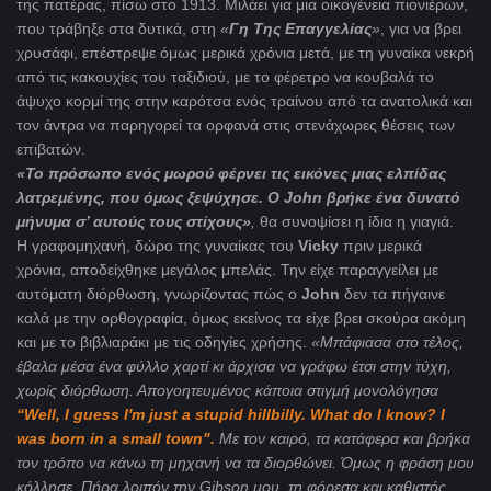
της πατέρας, πίσω στο 1913. Μιλάει για μια οικογένεια πιονιέρων,
που τράβηξε στα δυτικά, στη
«
Γη Της Επαγγελίας
»
, για να βρει
χρυσάφι, επέστρεψε όμως μερικά χρόνια μετά, με τη γυναίκα νεκρή
από τις κακουχίες του ταξιδιού, με το φέρετρο να κουβαλά το
άψυχο κορμί της στην καρότσα ενός τραίνου από τα ανατολικά και
τον άντρα να παρηγορεί τα ορφανά στις στενάχωρες θέσεις των
επιβατών.
«Το πρόσωπο ενός μωρού φέρνει τις εικόνες μιας ελπίδας
λατρεμένης, που όμως ξεψύχησε. Ο
John
βρήκε ένα δυνατό
μήνυμα σ’ αυτούς τους στίχους»
,
θα συνοψίσει η ίδια η γιαγιά.
Η γραφομηχανή, δώρο της γυναίκας του
Vicky
πριν μερικά
χρόνια, αποδείχθηκε μεγάλος μπελάς. Την είχε παραγγείλει με
αυτόματη διόρθωση, γνωρίζοντας πώς ο
Jοhn
δεν τα πήγαινε
καλά με την ορθογραφία, όμως εκείνος τα είχε βρει σκούρα ακόμη
και με το βιβλιαράκι με τις οδηγίες χρήσης.
«Μπάφιασα στο τέλος,
έβαλα μέσα ένα φύλλο χαρτί κι άρχισα να γράφω έτσι στην τύχη,
χωρίς διόρθωση. Απογοητευμένος
κάποια
στιγμή
μονολόγησα
“Well, I guess I'm just a stupid hillbilly. What do I know? I
was born in a small town".
Με τον καιρό, τα κατάφερα και βρήκα
τον τρόπο να κάνω τη μηχανή να τα διορθώνει. Όμως η φράση μου
κόλλησε. Πήρα λοιπόν την
Gibson
μου, τη φόρεσα και καθιστός,