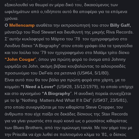
εξακολουθεί να θεωρεί εν μέρει δικό του, δικαιούμενος των
ωφελημάτων από ο,τιδήποτε αυτό θα αποφέρει για τα επόμενα
χρόνια.
Ο
Mellencamp
αναθέτει την εκπροσώπησή του στον
Billy Gaff,
μάνατζερ του Rod Stewart και διευθυντή της μικρής Riva Records.
Σ’ αυτήν κυκλοφορεί το Μάρτιο του ’78 τον ηχογραφημένο στο
Λονδίνο δίσκο "Α Βiography” στον οποίο γράφει όλα τα τραγούδια
και τον Ιούλιο του ’79 τον ηχογραφημένο στο Μαϊάμι τρίτο δίσκο
“John Cougar
"
, όπου για πρώτη φορά το όνομα από Johnny
ωριμάζει σε John, ακόμη βέβαια κουβαλώντας το αιλουροειδές
προσωνύμιο του DeFeis σα ρετσινιά (US#64, 5/1/80).
Είναι αυτό που θα τον βάλει για πρώτη φορά στο χάρτη, με το
κομμάτι
"I Need a Lover"
(US#28, 15/12/1979), το οποίο υπήρχε
και στο αγνοημένο
“A Biography
”. Η ανοδική πορείa συνεχίζεται
με το lp “Nothing Matters And What If It Did” (US#37, 23/5/81),
στο οποίο συνεργάζεται με τον κιθαρίστα Steve Cropper, τον
άνθρωπο που είχε παίξει σε δεκάδες δίσκους της Stax Records
για να γίνει γνωστός στο ευρύ κοινό ως ο μουσάτος κιθαρίστας
των Blues Brothers, από την ομώνυμη ταινία. Με τον γάμο του με
την Priscilla να έχει λυθεί σε πολιτισμένο κλίμα το ’81, ο δίσκος