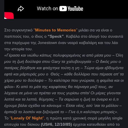
Στo συγκινητικό
"
Minutes
to
Memories
"
μιλάει σα να είναι ο
παππούς του, ο ίδιος ο
“Speck”
. Καβάλα στο άλογό του συναντά
στα περίχωρα της Jonestown έναν νεαρό καβαλάρη και του λέει
την ιστορία του.
«Γέρασα και νιώθω κάπως πολυφορεμένος κι από μέσα μου – Όλη
μου τη ζωή δούλεψα στου
Gary
τα χαλυβουργεία – Ο δικός μου ο
πατέρας βόηθησε και φτιάχτηκε τούτη η γη – Τώρα είμαι εβδομήντα
εφτά και μάρτυράς μου ο Θεός – κάθε δολλάριο που πέρασε απ’ τα
χέρια μου το δούλεψα – Το καλύτερο που γνώρισα, η φαμίλια και οι
φίλοι– Κι από το μάτι της καρφίτσας θα πέρναγα μαζί τους, αν
λάχαινε σε μένα να πρέπει να τους γυρίσω σπίτι/ Οι μέρες γίνονται
λεπτά και τα λεπτά, θύμησες – Τα σαρώνει η ζωή τα όνειρα κι ό,τι
έχουμε βάλει σχέδιο να κάνουμε – Είσαι νέος, εσύ ’σαι το μέλλον –
άρπαξέ το λοιπόν και ξεζούμισέ το – Γίνε ό,τι καλύτερο μπορείς».
Το
“
Lonely
Ol
’
Night
”,
η πρώτη κατά χρονική σειρά μεγάλη single
επιτυχία του δίσκου
(
US
#6, 12/10/85)
έρχεται κατευθείαν από το