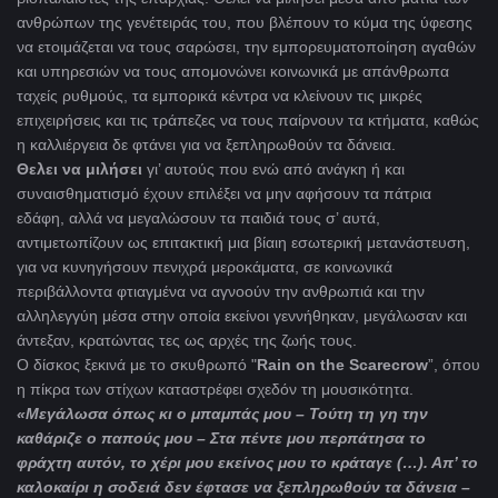
ανθρώπων της γενέτειράς του, που βλέπουν το κύμα της ύφεσης
να ετοιμάζεται να τους σαρώσει, την εμπορευματοποίηση αγαθών
και υπηρεσιών να τους απομονώνει κοινωνικά με απάνθρωπα
ταχείς ρυθμούς, τα εμπορικά κέντρα να κλείνουν τις μικρές
επιχειρήσεις και τις τράπεζες να τους παίρνουν τα κτήματα, καθώς
η καλλιέργεια δε φτάνει για να ξεπληρωθούν τα δάνεια.
Θελει να μιλήσει
γι’ αυτούς που ενώ από ανάγκη ή και
συναισθηματισμό έχουν επιλέξει να μην αφήσουν τα πάτρια
εδάφη, αλλά να μεγαλώσουν τα παιδιά τους σ’ αυτά,
αντιμετωπίζουν ως επιτακτική μια βίαιη εσωτερική μετανάστευση,
για να κυνηγήσουν πενιχρά μεροκάματα, σε κοινωνικά
περιβάλλοντα φτιαγμένα να αγνοούν την ανθρωπιά και την
αλληλεγγύη μέσα στην οποία εκείνοι γεννήθηκαν, μεγάλωσαν και
άντεξαν, κρατώντας τες ως αρχές της ζωής τους.
Ο δίσκος ξεκινά με το σκυθρωπό "
Rain
on
the
Scarecrow
”, όπου
η πίκρα των στίχων καταστρέφει σχεδόν τη μουσικότητα.
«Μεγάλωσα όπως κι ο μπαμπάς μου – Τούτη τη γη την
καθάριζε ο παπούς μου – Στα πέντε μου περπάτησα το
φράχτη αυτόν, το χέρι μου εκείνος μου το κράταγε (…). Απ’ το
καλοκαίρι η σοδειά δεν έφτασε να ξεπληρωθούν τα δάνεια –