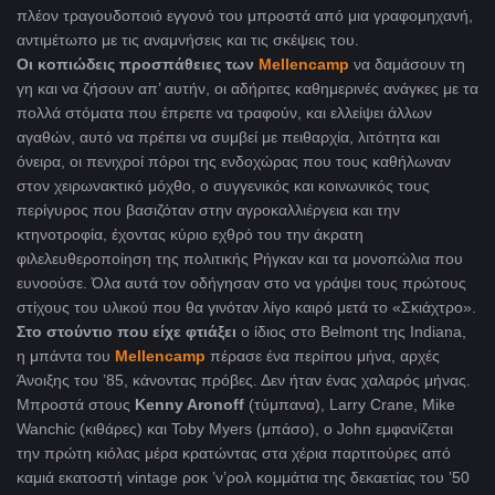
πλέον τραγουδοποιό εγγονό του μπροστά από μια γραφομηχανή,
αντιμέτωπο με τις αναμνήσεις και τις σκέψεις του.
Οι κοπιώδεις προσπάθειες των
Mellencamp
να δαμάσουν τη
γη και να ζήσουν απ’ αυτήν, οι αδήριτες καθημερινές ανάγκες με τα
πολλά στόματα που έπρεπε να τραφούν, και ελλείψει άλλων
αγαθών, αυτό να πρέπει να συμβεί με πειθαρχία, λιτότητα και
όνειρα, οι πενιχροί πόροι της ενδοχώρας που τους καθήλωναν
στον χειρωνακτικό μόχθο, ο συγγενικός και κοινωνικός τους
περίγυρος που βασιζόταν στην αγροκαλλιέργεια και την
κτηνοτροφία, έχοντας κύριο εχθρό του την άκρατη
φιλελευθεροποίηση της πολιτικής Ρήγκαν και τα μονοπώλια που
ευνοούσε. Όλα αυτά τον οδήγησαν στο να γράψει τους πρώτους
στίχους του υλικού που θα γινόταν λίγο καιρό μετά το «Σκιάχτρο».
Στο στούντιο που είχε φτιάξει
ο ίδιος στo Βelmont της Indiana,
η μπάντα του
Mellencamp
πέρασε ένα περίπου μήνα, αρχές
Άνοιξης του ’85, κάνοντας πρόβες. Δεν ήταν ένας χαλαρός μήνας.
Μπροστά στους
Kenny Aronoff
(τύμπανα), Larry Crane, Mike
Wanchic (κιθάρες) και Toby Myers (μπάσο), ο John εμφανίζεται
την πρώτη κιόλας μέρα κρατώντας στα χέρια παρτιτούρες από
καμιά εκατοστή vintage ροκ ’ν’ρολ κομμάτια της δεκαετίας του ’50