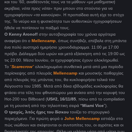
και του ’60, αναθέτοντάς τους να τα μάθουν
«με μαθηματική
ακρίβεια, νότα προς νότα»
πριν μπουν στο στούντιο για να
ηχογραφήσουν
«τα καινούρια».
Η προπαίδεια αυτή είχε το στόχο
της
.
Το νεύρο και η φυσικότητα των αυθεντικών ηχογραφήσεων
ήθελε να ποτίσουν το παίξιμό τους.
Ο Kenny Aronof
f στην αυτοβιογραφία του χρόνια αργότερα
αναφέρει ότι ο
Mellencamp
,
όπως συνήθιζε, επέβαλε στη μπάντα
ένα πολύ αυστηρό ημερήσιο χρονοδιάγραμμα. 11:00 με 17:00
πρόβα. Διάλειμμα δύο ωρών και μετά εξάσκηση από τις 19:00 ως
τις 23:00. Μέσα Ιουνίου, οι ηχογραφήσεις έχουν ολοκληρωθεί.
Το
“
Scarecrow
”
ολοκληρωμένο συνθετικά μετά από μια περίοδο
περίσκεψης από πλευράς
Mellencamp
και μουσικής πειθαρχίας
από πλευράς της μπάντας του, θα κυκλοφορήσει τελικά τον
Αύγουστο του 1985. Μετά από δέκα εβδομάδες κυκλοφορίας θα
φτάσει στα τέλη του φθινοπώρου μια ανάσα από την κορυφή του
Hot-200 του Billboard (
US
#2, 16/11/85
, πίσω από το compilation
με τη μουσική από την τηλεοπτικη σειρά
“Miami Vice
”).
O τραχύς, λιτός ήχος του δίσκου
τονίζει το στιχουργικό
περιεχόμενο. Για πρώτη φορά ο
John Mellencamp
εστιάζει στο
πώς νιώθουν και σκέφτονται οι συντοπίτες του, οι αγρότες και οι
βιοπαλαιστές της επαρχίας. Θέλει να μιλήσει μέσα από μάτια των