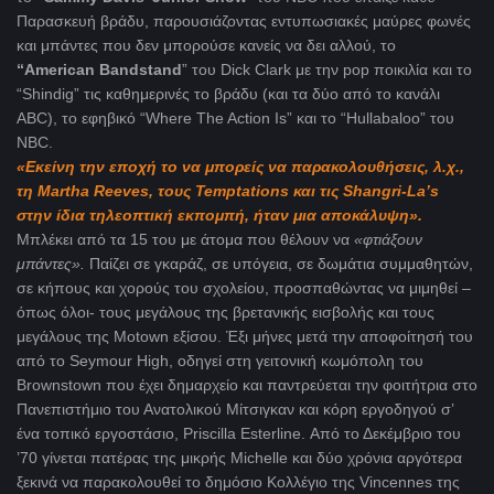
Παρασκευή βράδυ, παρουσιάζοντας εντυπωσιακές μαύρες φωνές
και μπάντες που δεν μπορούσε κανείς να δει αλλού, το
“American Bandstand
” του Dick Clark με την pop ποικιλία και τo
“Shindig” τις καθημερινές το βράδυ (και τα δύο από το κανάλι
ABC), το εφηβικό “Where The Action Is” και το “Hullabaloo” του
NBC.
«Εκείνη την εποχή το να μπορείς να παρακολουθήσεις, λ.χ.,
τη
Martha
Reeves
, τους
Temptations
και τις
Shangri
-
La
’
s
στην ίδια τηλεοπτική εκπομπή, ήταν μια αποκάλυψη».
Mπλέκει από τα 15 του με άτομα που θέλουν να
«φτιάξουν
μπάντες».
Παίζει σε γκαράζ, σε υπόγεια, σε δωμάτια συμμαθητών,
σε κήπους και χορούς του σχολείου, προσπαθώντας να μιμηθεί –
όπως όλοι- τους μεγάλους της βρετανικής εισβολής και τους
μεγάλους της Motown εξίσου. Έξι μήνες μετά την αποφοίτησή του
από το Seymour High, οδηγεί στη γειτονική κωμόπολη του
Brownstown που έχει δημαρχείο και παντρεύεται την φοιτήτρια στο
Πανεπιστήμιο του Ανατολικού Μίτσιγκαν και κόρη εργοδηγού σ’
ένα τοπικό εργοστάσιο, Priscilla Esterline. Από το Δεκέμβριο του
’70 γίνεται πατέρας της μικρής Michelle και δύο χρόνια αργότερα
ξεκινά να παρακολουθεί το δημόσιο Κολλέγιο της Vincennes της