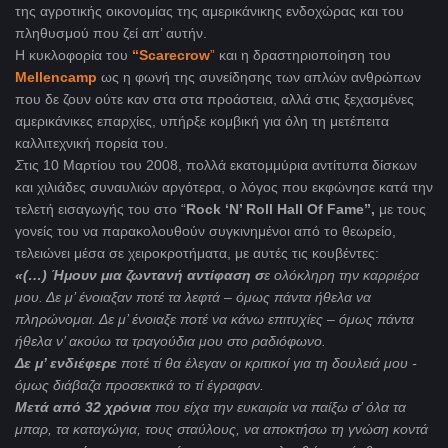
της αγροτικής οικονομίας της αμερικάνικης ενδοχώρας και του
πληθυσμού που ζεί απ’ αυτήν.
Η κυκλοφορία του
“Scarecrow
”
και η δραστηριοποίηση του
Mellencamp
ως η φωνή της συνείδησης των απλών ανθρώπων
που δε ζουν ούτε καν στα στα προάστεια, αλλά στις ξεχασμένες
αμερικάνικες επαρχίες, υπήρξε κομβική για όλη τη μετέπειτα
καλλιτεχνική πορεία του.
Σ
τις 10 Μαρτίου του 2008, πολλά εκατομμύρια αντίτυπα δίσκων
και χιλιάδες συναυλιών αργότερα, ο λόγος που εκφώνησε κατά την
τελετή εισαγωγής του στο “
Rock ‘N’ Roll Hall Of Fame”,
με τους
γονείς του να παρακολουθούν συγκινημένοι από το θεωρείο,
τελειώνει μέσα σε χειροκροτήματα, με αυτές τις κουβέντες:
«(…) Ήμουν μια ζωντανή αντίφαση σ
ε ολόκληρη την καρριέρα
μου. Δε μ’ ένοιαξαν ποτέ τα λεφτά – όμως πάντα ήθελα να
πληρώνομαι. Δε μ’ ένοιαξε ποτέ να κάνω επιτυχίες – όμως πάντα
ήθελα ν’ ακούω τα τραγούδια μου στο ραδιόφωνο.
Δε μ’ ενδιέφερε
ποτέ τί θα έλεγαν οι κριτικοί για τη δουλειά μου -
όμως διάβαζα προσεκτικά το τί έγραφαν.
Μετά από 32 χρόνια
που είχα την ευκαιρία να παίξω σ’ όλα τα
μπαρ, τα καταγώγια, τους σταύλους, να αποκτήσω τη γνώση κοντά