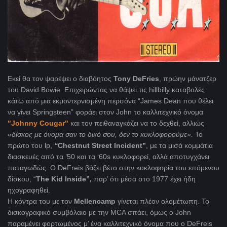
Εκεί θα τον ψαρέψει ο διαβόητος
Tony DeFries
, πρώην μάνατζερ
του David Bowie. Επιχειρώντας να θάψει τις hillbilly καταβολές
κάτω από μια εκμοντερνισμένη περσόνα “James Dean που θέλει
να γίνει Springsteen” φοράει στον John το καλλιτεχνικό όνομα
"Johnny Cougar"
και τον πειθανaγκάζει να το δεχθεί, αλλιώς
«δίσκος με όνομα σαν το δικό σου, δεν το κυκλοφορούμε».
Το
πρώτο του lp,
“
Chestnut Street Incident”
, με τα μισά κομμάτια
διασκευές από τα ’50 και τα ‘60s κυκλοφορεί, αλλά αποτυγχάνει
παταγωδώς. Ο DeFreis βάζει βέτο στην κυκλοφορία του επόμενου
δίσκου, “
The Kid Inside”,
παρ’ ότι μέσα στο 1977 έχει ήδη
ηχογραφηθεί.
Η κόντρα του με τον
Mellencamp
γίνεται πλέον ολομέτωπη. Το
δισκογραφικό συμβόλαιο με την MCA σπάει, όμως o John
παραμένει φορτωμένος μ’ ένα καλλιτεχνικό όνομα που ο DeFreis