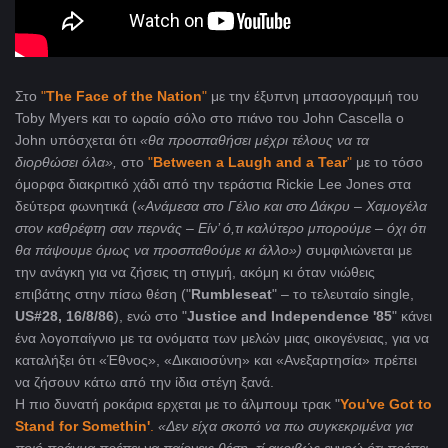
Στο
"
The
Face
of
the
Nation
"
με την έξυπνη μπασογραμμή του
Toby Myers και το ωραίο σόλο στο πιάνο του John Cascella ο
John υπόσχεται ότι
«θα προσπαθήσει μέχρι τέλους να τα
διορθώσει όλα»,
στο
"
Between
a
Laugh
and
a
Tear
"
με το τόσο
όμορφα διακριτικό χάδι από την τεράστια Rickie Lee Jones στα
δεύτερα φωνητικά (
«Ανάμεσα στο Γέλιο και στο Δάκρυ – Χαμογέλα
στον καθρέφτη σαν περνάς – Είν’ ό,τι καλύτερο μπορούμε – όχι ότι
θα πάψουμε όμως να προσπαθούμε κι άλλο»)
συμφιλιώνεται με
την ανάγκη για να ζήσεις τη στιγμή, ακόμη κι όταν νιώθεις
επιβάτης στην πίσω θέση ("
Rumbleseat
" – το τελευταίο single,
US
#28, 16/8/86
), ενώ στο "
Justice
and
Independence
'85
" κάνει
ένα λογοπαίγνιο με τα ονόματα των μελών μιας οικογένειας, για να
καταλήξει ότι «Έθνος», «Δικαιοσύνη» και «Ανεξαρτησία» πρέπει
να ζήσουν κάτω από την ίδια στέγη ξανά.
Η πιο δυνατή ροκάρια ερχεται με το άλμπουμ τρακ "
You
'
ve
Got
to
Stand
for
Somethin
'
.
«Δεν είχα σκοπό να πω συγκεκριμένα για