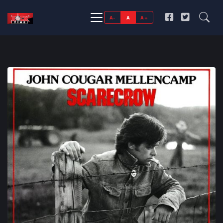
A-
A
A+