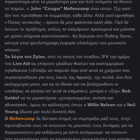
περισσότερα από τα μεγαλύτερα ροκ και ποπ ονόματα να δίνουν
το παρών, ο
John “Cougar” Mellencamp
είναι απών. Όχι γιατί
δεν του προτάθηκε να συμμετέχει, κάθε άλλο. Αλλά γιατί αρνήθηκε.
«Τέτοιες συναυλίες – έρανοι δε μου φαίνονται καλή ιδέα. Γιατί δε
λύνουν το πρόβλημα, απλώς το καλμάρουν προσωρινά και μάλιστα
με τρόπο ελάχιστα ικανοποιητικό»,
θα δηλώσει στο Rolling Stone,
κόντρα στην ψευδεπίγραφη ευφορία ολόκληρου του μουσικού
κόσμου.
Τα λόγια του Dylan,
από τη σκηνή του σταδίου JFK την ημέρα
του
Live Aid
εις επήκοον χιλιάδων θεατών και εκατομμυρίων
τηλεθεατών (
«Ελπίζω να παίρναν λίγα από αυτά τα χρήματα που
συγκεντρώθηκαν για τους λαούς της Αφρικής, όχι πολλά, ένα-δύο
εκατομμύρια μόνο, και να τα έδιναν για να ξεπληρωθούν οι
υποθήκες σε κάποια απ’ αυτά τα κτήματα»
)
,
μπορεί ο «Σερ»
Bob
Geldof
να τα χαρακτήρισε
«χοντροκομμένα, ανόητα και
εθνικιστικά»,
όμως σε καλλιτέχνες όπως ο
Willie Nelson
και ο
Neil
Young
έδωσε μια πολύ δυνατή ιδέα.
Ο
Mellencamp
δε δίστασε στιγμή να συμπράξει μαζί τους, στην
πρωτοβουλία τους να ενώσουν τις μουσικές τους δυνάμεις για να
διοργανώσουν μια εκδήλωση με απτό αντίκρυσμα: να σώσουν
όσα περισσότερα από τα κατασχεμένα αγροκτήματα των κατοίκων