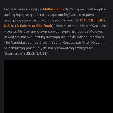
Στο τελευταίο κομμάτι, ο
Mellencamp
βγάζει τη δική του αλήθεια
από τη θήκη, τη φοράει στον ώμο και ξεχύνεται στο μόνο
ακραιφνώς εξωστρεφές κομμάτι του δίσκου. Το
"
R
.
O
.
C
.
K
.
in
the
U
.
S
.
A
. (
A
Salute
to
60
s
Rock
)
"
είναι αυτό που λέει ο τίτλος, νέτα
– σκέτα. Με δεύτερα φωνητικά που παραπέμπουν σε Motown,
μέλλοτρον και ονομαστική αναφορά σε Jackie Wilson, Martha &
The Vandelas, James Brown, Young Rascals και Mitch Ryder, η
δωδεκάμετρη ροκιά θα γίνει και ημεγαλύτερη επιτυχια του
“Scarecrow”
(
US
#2, 5/4/86)
.