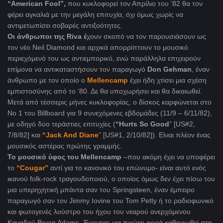
“American Fool”,
που κυκλοφορεί τον Απρίλιο του ’82 θα τον
φέρει αγκαλιά με την μεγάλη επιτυχία, όχι όμως χωρίς να
αντιμετωπίσει σοβαρές αντιξοότητες.
Oι άνθρωποι της Riva έ
χουν σκοπό να τον παρουσιάσουν ως
τον νέο Neil Diamond και αρχικά απορρίπτουν το μουσικό
περιεχόμενό του ως αντιεμπορικό, ενώ παράλληλα επιχειρούν
επίμονα να αντικαταστήσουν τον παραγωγό
Don Gehman
, έναν
άνθρωπο με τον οποίο ο
Mellencamp
έχει ήδη χτίσει μια σχέση
εμπιστοσύνης από το ‘80. Δε θα υποχωρήσει και θα δικαιωθεί.
Μετά από τέσσερις μήνες κυκλοφορίας, ο δίσκος καρφώνεται στο
Νο 1 του Billboard για 9 συνεχόμενες εβδομάδες (11/9 – 6/11/82),
με οδηγό δύο τεράστιες επιτυχίες (
“Hurts So Good
” [US#2,
7/8/82] και
“Jack And Diane
”
[US#1, 2/10/82]). Είναι πλέον ένας
μουσικός αστέρας πρώτης γραμμής.
To μουσικό ύφος του Mellencamp
–που ακόμη έχει να υποφέρει
το
“Cougar”
αντί για το κανονικό του επώνυμο- είναι αυτό ενός
ικανού folk-rock τραγουδοποιού, ο οποίος όμως δεν έχει πίσω του
μια υπερηχητική μπάντα σαν του Springsteen, έναν έμπειρο
παραγωγό σαν τον Jimmy Iovine του Tom Petty ή το ραδιοφωνικό
και φωτογενές λούστρο του ήχου του νεαρού ανερχόμενου
Καναδού Bryan Adams. Έχοντας για πρώτη φορά καθιερωθεί στη