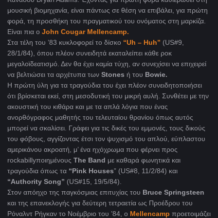
μουσική βιομηχανία, είναι πάντως σε θέση να επιβάλει, για πρώτη
φορά, τη προσθήκη του πραγματικού του ονόματος στη μαρκίζα.
Είναι πια ο
John Cougar Mellencamp.
Στα τέλη του ’83 κυκλοφορεί το δίσκο
“Uh – Huh”
(US#9,
28/1/84), όπου πλέον συνειδητά εκαταλείπει κάθε ροκ
μεγαλοϊδεατισμό. Δεν θα έχει καμία τύχη, αν συνεχίσει να επιχειρεί
να βελτιώσει τα αρχέτυπα των
Stones
ή του
Bowie.
Η πρώτη ύλη για τα τραγούδια του έχει πλέον συνειδητοποιήσει
ότι βρίσκεται εκεί, στη μεσοδυτική του μικρή αυλή. Συνθέτει με την
ακουστική του κιθάρα και με τα απλά λόγια που ένας
ανορθόγραφος μαθητής του τελευταίου θρανίου όπως αυτός
μπορεί να σκαλίσει. Γράφει για τις δικές του εμμονές, τους δικούς
του φόβους, αγγίζοντας έτσι τον ψυχισμό του απλού, εύπλαστου
αμερικάνου ακροατή, μ’ ένα ηχόχρωμα που φέρνει προς
rockabillyποιημένους
The Band
με καθαρά φωνητικά και
τραγούδια όπως τα
“Pink Houses
” (US#8, 11/2/84) και
“Authority Song”
(US#15, 19/5/84).
Στον απόηχο της παγκόσμιας επιτυχίας του
Bruce Springsteen
και της επανεκλογής για δεύτερη τετραετία ως Προέδρου του
Ρόναλντ Ρήγκαν το Νοέμβριο του ’84, o
Mellencamp
προετοιμάζει