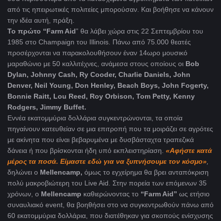
από τις ηπειρωτικές πολιτείες μπορούσαν. Και βοήθησε να κάνουν
την ιδέα αυτή, πράξη.
Το πρώτο “Farm Aid
” θα λάβει χώρα στις 22 Σεπτεμβρίου του
1985 στο Champaign του Illinois. Πάνω από 75.000 θεατές
προσέρχονται να παρακολουθήσουν έναν 14ωρο μουσικό
μαραθώνιο με 50 καλλιτέχνες, ανάμεσα στους οποίους οι
Bob
Dylan, Johnny Cash, Ry Cooder, Charlie Daniels, John
Denver, Neil Young, Don Henley, Beach Boys, John Fogerty,
Bonnie Raitt, Lou Reed, Roy Orbison, Tom Petty, Kenny
Rodgers, Jimmy Buffet.
Εννέα εκατομμύρια δολλάρια συγκεντρώνονται, τα οποία
πηγαίνουν κατευθείαν σε μια επιτροπή που τα μοιράζει σε αγρότες
με ακίνητα που είναι βεβαρυμένα με δυσβάσταχτα τραπεζικά
δάνεια ή που βρίσκονται ήδη υπό εκπλειστηρίαση.
«
Αφήστε
κατά
μέρος
τα
ποσά
.
Είμαστε
εδώ
για
να
ξυπνήσουμε
τον
κόσμο
»
,
δηλώνει ο
Mellencamp,
όμως το εγχείρημα θα βρει ανταπόκριση
πολύ μακροβιώτερη του Live Aid. Στην πορεία των επόμενων 35
χρόνων, ο
Mellencamp
καθιερώνοντας το
“Farm Aid”
ως ετήσιο
συναυλιακό event, θα βοηθήσει στο να συγκεντρωθούν πάνω από
60 εκατομμύρια δολλάρια, που διατέθηκαν για σκοπούς ενίσχυσης