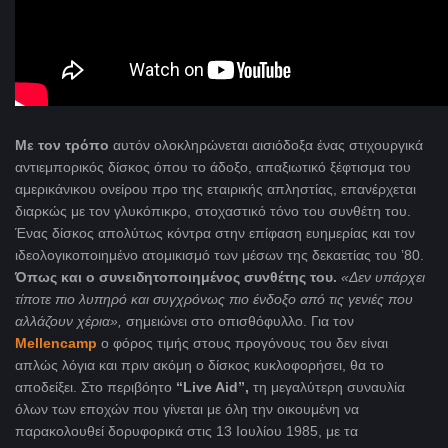
Με τον τρόπο
αυτόν ολοκληρώνεται αισιόδοξα ένας στιχουργικά
αντιεμπορικός δίσκος όπου το άδοξο, απαξιωτικό ξέφτισμα του
αμερικάνικου ονείρου προ της εταιρικής απληστίας, επανέρχεται
διαρκώς με τον γλυκόπικρο, στοχαστικό τόνο του συνθέτη του.
Ένας δίσκος απολύτως κόντρα στην επίφαση ευημερίας και τον
ιδεολογικοποιημένο ατομικισμό των μέσων της δεκαετίας του ’80.
Όπως και ο συνειδητοποιημένος συνθέτης του.
«Δεν υπάρχει
τίποτε πιο λυπηρό και συγχρόνως πιο ένδοξο από τις γενιές που
αλλάζουν χέρια»,
σημειώνει στο οπισθόφυλλο. Για τον
Mellencamp
ο φόρος τιμής στους προγόνους του δεν είναι
απλώς λόγια και πριν ακόμη ο δίσκος κυκλοφορήσει, θα το
αποδείξει. Στο περιβόητο
“Live Aid”,
τη μεγαλύτερη συναυλία
όλων των εποχών που γίνεται με όλη την οικουμένη να
παρακολουθεί δορυφορικά στις 13 Ιουλίου 1985, με τα