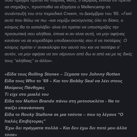
ποιό πράγμα πρέπει να παίρνεις θέση, τί ακριβώς εννοώ ότι πρέπει
να στηρίζεις»
, προσπαθεί να εξηγήσει ο Mellencamp σε
συνέντευξή του στο περιοδικό Creem, το Δεκέμβριο του ’85.
«Γιατί
αυτό που θέλω να πω –και νομίζω ακούγοντας όλο το δίσκο, ο
κόσμος θα το καταλάβει- είναι ότι πρέπει να υποστηρίζεις την
προσωπική σου αλήθεια, όποια κι αν είναι αυτή, να μην αφήνεις
κανέναν να σε κοροϊδέψει υποδεικνύοντάς σου τί να πιστέψεις. Ο
κόσμος πρέπει ν’ ανακαλύψει τον εαυτό του και να πιστέψει σ’
αυτόν, να μην αφήσει να τον σέρνουν από δω κι από κει με τις δικές
τους “αλήθειες” οι άλλοι».
«
Είδα
τους
Rolling Stones – Ξ
έχασα
τον
Johnny Rotten
Είδα τους
Who
το ’69 – Και τον
Bobby
Seal
να λέει στους
Μαύρους Πάνθηρες
Τί είχε στο μυαλό του
Είδα τον
Marlon
Brando
πάνω στη μοτοσυκλέτα - Να το
παίζει επανάσταση
Είδα το
Rocky
Stallone
σε μια τσόντα – που τη λέγανε “
O
Ιταλός Επιβήτορας”
Έχω δει πράγματα πολλά – Και δεν έχω δει ποτέ μου άλλα
τόσα»