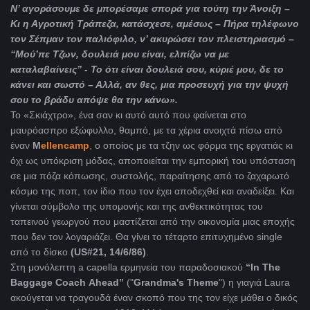
Ν’ αγοράσουμε δε μπορέσαμε σπορά για τούτη την Άνοιξη –
Κι η Αγροτική Τράπεζα, κατάσχεσε, αμέσως – Πήρα τηλέφωνο
τον Σέπμαν τον παλιόφιλο, ν’ ακυρώσει τον πλειστηριασμό –
“Μού’πε Τζων, δουλειά μου είναι, ελπίζω να με
καταλαβαίνεις” - Το ότι είναι δουλειά σου, κύριέ μου, δε το
κάνει και σωστό – Αλλά, αν θες, μια προσευχή για την ψυχή
σου το βράδυ απόψε θα την κάνω».
Το «Σκιάχτρο», ένα σαν κι αυτό αυτό που φαίνεται στο
μαυρόασπρο εξώφυλλο, θαμπό, με τα χέρια ανοιχτά πίσω από
έναν
M
ellencamp
,
ο οποίος με τα τζην ως φόρμα της εργατιάς κι
όχι ως υπόκριση μόδας, αποποιείται την εμπορική του υπόσταση
σε μια πόζα κόπωσης, συστολής, παραίτησης από το ζαχαρωτό
κόσμο της ποπ, τον ίδιο που τον έχει αποδεχθεί και αναδείξει. Και
γίνεται σύμβολο της υπομονής και της ανθεκτικότητας του
ταπεινού γεωργού που μαστίζεται από την οικονομία μιας εποχής
που δεν τον λογαριάζει. Θα γίνει το τέταρτο επιτυχημένο single
από το δίσκο
(
US
#21, 14/6/86)
.
Στη μονόλεπτη a capella ερμηνεία του παραδοσιακού
“
In
The
Baggage
Coach
Ahead
”
("
Grandma
'
s
Theme
") η γιαγιά Laura
ακούγεται να τραγουδά έναν σκοπό που της τον είχε μάθει ο δικός