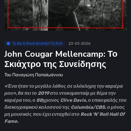
To Be A Rock And Not To Roll
23-03-2026
John Cougar Mellencamp: Το
Σκιάχτρο της Συνείδησης
Του
Παναγιώτη Παπαϊωάννου
«Ένα ήταν το μεγάλο λάθος σε ολόκληρη την καριέρα
μου», θα πει το 2019 στο ντοκυμανταίρ με θέμα την
καριέρα του, ο 88χρονος Clive Davis, ο επικεφαλής του
δισκογραφικού κολοσσού της Columbia/CBS, ο μόνος
μη μουσικός που έχει ενταχθεί στο Rock ’N’ Roll Hall Of
Fame.