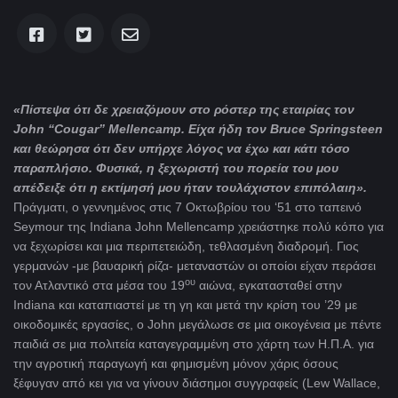
«Πίστεψα ότι δε χρειαζόμουν στο ρόστερ της εταιρίας τον
John
“
Cougar
”
Mellencamp
. Είχα ήδη τον
Bruce
Springsteen
και θεώρησα ότι δεν υπήρχε λόγος να έχω και κάτι τόσο
παραπλήσιο. Φυσικά, η ξεχωριστή του πορεία του μου
απέδειξε ότι η εκτίμησή μου ήταν τουλάχιστον επιπόλαιη».
Πράγματι, ο γεννημένος στις 7 Οκτωβρίου του ‘51 στο ταπεινό
Seymour της Indiana John Mellencamp χρειάστηκε πολύ κόπο για
να ξεχωρίσει και μια περιπετειώδη, τεθλασμένη διαδρομή. Γιος
γερμανών -με βαυαρική ρίζα- μεταναστών οι οποίοι είχαν περάσει
ου
τον Ατλαντικό στα μέσα του 19
αιώνα, εγκατασταθεί στην
Indiana και καταπιαστεί με τη γη και μετά την κρίση του ’29 με
οικοδομικές εργασίες, ο John μεγάλωσε σε μια οικογένεια με πέντε
παιδιά σε μια πολιτεία καταγεγραμμένη στο χάρτη των Η.Π.Α. για
την αγροτική παραγωγή και φημισμένη μόνον χάρις όσους
ξέφυγαν από κει για να γίνουν διάσημοι συγγραφείς (Lew Wallace,