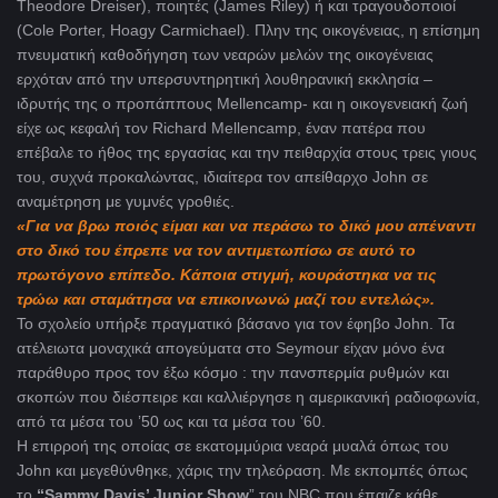
Theodore Dreiser), ποιητές (James Riley) ή και τραγουδοποιοί
(Cole Porter, Hoagy Carmichael). Πλην της οικογένειας, η επίσημη
πνευματική καθοδήγηση των νεαρών μελών της οικογένειας
ερχόταν από την υπερσυντηρητική λουθηρανική εκκλησία –
ιδρυτής της ο προπάππους Mellencamp- και η οικογενειακή ζωή
είχε ως κεφαλή τον Richard Mellencamp, έναν πατέρα που
επέβαλε το ήθος της εργασίας και την πειθαρχία στους τρεις γιους
του, συχνά προκαλώντας, ιδιαίτερα τον απείθαρχο John σε
αναμέτρηση με γυμνές γροθιές.
«Για να βρω ποιός είμαι και να περάσω το δικό μου απέναντι
στο δικό του έπρεπε να τον αντιμετωπίσω σε αυτό το
πρωτόγονο επίπεδο. Κάποια στιγμή, κουράστηκα να τις
τρώω και σταμάτησα να επικοινωνώ μαζί του εντελώς».
Το σχολείο υπήρξε πραγματικό βάσανο για τον έφηβο John. Τα
ατέλειωτα μοναχικά απογεύματα στο Seymour είχαν μόνο ένα
παράθυρο προς τον έξω κόσμο : την πανσπερμία ρυθμών και
σκοπών που διέσπειρε και καλλιέργησε η αμερικανική ραδιοφωνία,
από τα μέσα του ’50 ως και τα μέσα του ’60.
Η επιρροή της οποίας σε εκατομμύρια νεαρά μυαλά όπως του
John και μεγεθύνθηκε, χάρις την τηλεόραση. Με εκπομπές όπως
το
“Sammy Davis’ Junior Show
” του ΝBC που έπαιζε κάθε