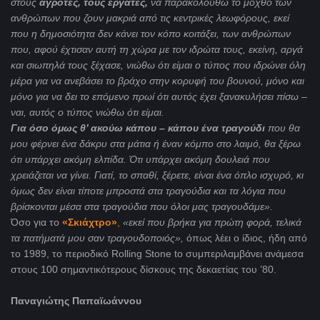
στους
αγρότες, τους εργάτες,
να παρακολουθώ το μόχθο των
ανθρώπων που ζουν μακριά από τις κεντρικές λεωφόρους, εκεί
που η δημοσιότητα δεν κάνει τον κόπο κοιτάξει, των ανθρώπων
που, αφού έχτισαν αυτή τη χώρα με τον ιδρώτα τους, εκείνη, αργά
και σιωπηλά τους ξέχασε, νιώθω ότι είμαι ο τύπος που ιδρώνει όλη
μέρα για να ανεβάσει το βράχο στην κορυφή του βουνού, μόνο και
μόνο για να δει το επόμενο πρωί ότι αυτός έχει ξανακυλήσει πίσω –
ναι, αυτός ο τύπος νιώθω ότι είμαι.
Για όσο όμως θ’ ακούω κάπου – κάπου ένα τραγούδι
που θα
μου φέρνει ένα δάκρυ στα μάτια ή έναν κόμπο στο λαιμό, θα ξέρω
ότι υπάρχει ακόμη ελπίδα. Ότι υπάρχει ακόμη δουλειά που
χρειάζεται να γίνει. Γιατί, το σπαθί, ξέρετε, είναι ένα όπλο ισχυρό, κι
όμως δεν είναι τίποτε μπροστά στα τραγούδια και τα λόγια που
βρίσκονται μέσα στα τραγούδια που όλοι μας τραγουδάμε».
Όσο για το
«Σκιάχτρο»
,
«εκεί που βρήκα για πρώτη φορά, τελικά
τα πατήματά μου σαν τραγουδοποιός»,
όπως λέει ο ίδιος, ήδη από
το 1989, το περιοδικό Rolling Stone to συμπεριλαμβάνει ανάμεσα
στους 100 σημαντικότερους δίσκους της δεκαετίας του ’80.
Παναγιώτης Παπαϊωάννου