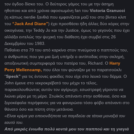
τον όγδοο δίσκο του. Ο δεύτερος γάμος του με την άσημη
ηθοποιο και από χρόνια αφοσιωμένη fan του
Victoria Granucci
(η κάπως nerdie ξανθιά που εμφανίζεται μαζί του στο βίντεο κλιπ
του
“Jack And Diane”
) έχει προσθέσει ήδη άλλες δύο κόρες στην
οικογένεια, την Teddy Jo και την Justice, όμως το γεγονός που έχει
αλλάξει εντελώς την ψυχική του διάθεση έχει συμβεί στις 26
Δεκεμβρίου του 1983.
Πεθαίνει στα 79 του από καρκίνο στον πνεύμονα ο παππούς του,
ο άνθρωπος που για μια ζωή υπήρξε ο αντίποδας στην σκληρή,
αποξενωτική συμπεριφορά του πατέρα του, Richard. Ο
Harry
Perry Mellencamp,
που όλοι τον φώναζαν με το παρατσούκλι
“
Speck”
για τις έντονες φακίδες που είχε στο λευκό του δέρμα. Ο
John έμεινε στο νεκροκρέβατό του μέχρι το τέλος,
παρακολουθώντας αυτόν τον αγέρωχο, εσωστρεφή γέροντα να
λιώνει μέρα με τη μέρα. Στωϊκός απέναντι στην ασθένεια, όσο και
ξεροκέφαλα περήφανος για να φανερώσει τόσο φόβο απέναντι στο
θάνατο όσο και πίστη στην μετάνοια.
«Είναι κρίμα για οποιονδήποτε να παγιδεύει σε τέτοια μοναξιά τον
εαυτό του.
Από μικρός ένιωθα πολύ κοντά μου τον παππού και τη γιαγιά