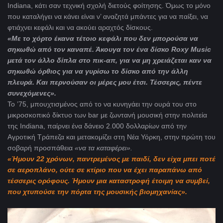
Indiana, κάτι σαν τεχνική σχολή διετούς φοίτησης. Όμως το μόνο
που καταλήγει να κάνει είναι ν’ αναζητά μπάντες για να παίξει, να
φτιάχνει κεφάλι και να ακούει αραχτός δίσκους.
«Με το χόρτο έκανα τέτοιο κεφάλι που δεν μπορούσα να
σηκωθώ από τον καναπέ. Άκουγα τον ένα δίσκο
Roxy
Music
μετά τον άλλο δίπλα στο πικ-απ, για να μη χρειάζεται καν να
σηκωθώ όρθιος για να γυρίσω τ
o
δίσκο από την άλλη
πλευρά. Και περνούσαν οι μέρες μου έτσι. Τέσσερις, πέντε
συνεχόμενες».
Το ’75, μπουχτισμένος από το να κυνηγάει την ουρά του στο
μικροσκοπικό δίκτυο των bar με ζωντανή μουσική στην πολιτεία
της Indiana, παίρνει ένα δάνειο 2.000 δολλαρίων από την
Αγροτική Τράπεζα και μετακομίζει στη Νέα Υόρκη, στην πρώτη του
σοβαρή προσπάθεια
«να τα καταφέρει».
«Ήμουν 22 χρόνων, παντρεμένος με παιδί, δεν είχα μπει ποτέ
σε αεροπλάνο, ούτε σε κτίριο που να έχει παραπάνω από
τέσσερις ορόφους. Ήμουν μια καταστροφή έτοιμη να συμβεί,
που χτυπούσε την πόρτα της μουσικής βιομηχανίας».