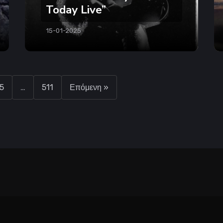
Today Live”
15-01-2025
5
…
511
Επόμενη »