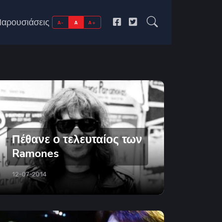
αρουσιάσεις
A-
A
A+
Πέθανε ο τελευταίος των
Ramones
12-07-2014