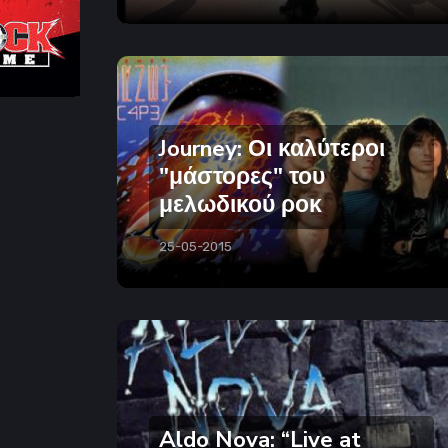
Journey: Οι καλύτεροι
"μάστορες" του
μελωδικού ροκ
25-05-2015
Aldo Nova: “Live at