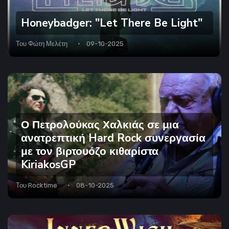
Honeybadger: "Let There Be Light"
Του
Φώτη Μελέτη
09-10-2025
Ο Πετρολούκας Χαλκιάς σε μια
ανατρεπτική Hard Rock συνεργασία
με τον βιρτουόζο κιθαρίστα
KiriakosGP
Του
Rocktime
08-10-2025