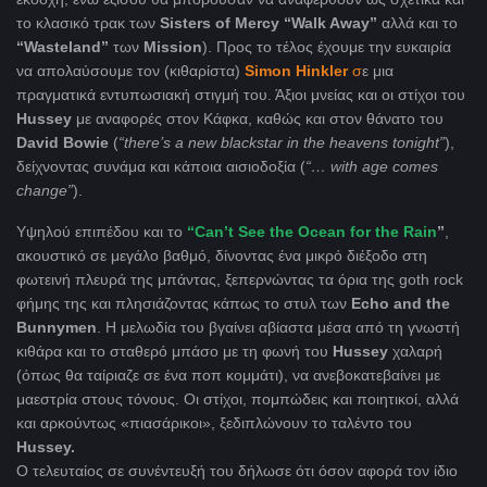
το κλασικό τρακ των
Sisters
of
Mercy “
Walk
Away”
αλλά και το
“
Wasteland”
των
Mission
). Προς το τέλος έχουμε την ευκαιρία
να απολαύσουμε τον (κιθαρίστα)
Simon
Hinkler
σ
ε μια
πραγματικά εντυπωσιακή στιγμή του. Άξιοι μνείας και οι στίχοι του
Hussey
με αναφορές στον Κάφκα, καθώς και στον θάνατο του
David
Bowie
(
“
there’
s
a
new
blackstar
in
the
heavens
tonight”
),
δείχνοντας συνάμα και κάποια αισιοδοξία (
“…
with
age
comes
change”
).
Υψηλού επιπέδου και το
“
Can
’
t
See
the
Ocean
for
the
Rain
”
,
ακουστικό σε μεγάλο βαθμό, δίνοντας ένα μικρό διέξοδο στη
φωτεινή πλευρά της μπάντας, ξεπερνώντας τα όρια της goth rock
φήμης της και πλησιάζοντας κάπως το στυλ των
Echo
and
the
Bunnymen
. Η μελωδία του βγαίνει αβίαστα μέσα από τη γνωστή
κιθάρα και το σταθερό μπάσο με τη φωνή του
Hussey
χαλαρή
(όπως θα ταίριαζε σε ένα ποπ κομμάτι), να ανεβοκατεβαίνει με
μαεστρία στους τόνους. Οι στίχοι, πομπώδεις και ποιητικοί, αλλά
και αρκούντως «πιασάρικοι», ξεδιπλώνουν το ταλέντο του
Hussey
.
Ο τελευταίος σε συνέντευξή του δήλωσε ότι όσον αφορά τον ίδιο