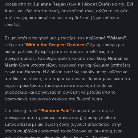
vocals από τη
Julianne
Regan
(των
All
About
Eve
’
s
) και την
Evi
Vine
- και εδώ απολαυστική, σε σταθερό τόνο, σώζει το κομμάτι
από τον χαρακτηρισμό του ως υπερβολικού (έργο καθόλου
εύκολο).
Σε μονοπάτια ποιητικά μας μεταφέρει το υποβλητικό
“
Valaam
”
,
ενώ με το
“
Within
the
Deepest
Darkness
”
έχουμε ακόμη μια
ακόμη μελωδία βγαλμένη από τις πρώτες συνθέσεις του
συγκροτήματος. Τα αιθέρια φωνητικά από τους
Gary
Numan
και
Martin
Gore
υποστηρίζουν αρμονικά την χαμηλωμένη (επίτηδες)
φωνή του
Hussey
. Η διάθεση εντελώς spooky με την κιθάρα να
αποδίδει σε τόνους που παραπέμπουν σε βηματισμούς μέσα στη
νύχτα προκαλώντας (αυτόματα και αυτονόητα) φόβο και
ανασφάλεια και αφήνοντας τη σύνθεση να μεταβεί από το
φαντασιακό, τρομακτικό σενάριο στο δυνατό outro.
Στο closing track
“Phantom
Pain”
(και αυτό με στοιχεία
συνειρμικά από τη ρώσικη επανάσταση) η μαύρη διάθεση
εμπλουτίζεται με μια σωστή δόση (υγιούς) απελπισίας, στην
οποία συμβάλλει ουσιαστικά το σαξόφωνο και οι «πονεμένοι»
στίχοι
("sometimes when the sky is blue..."
). Το τελικό