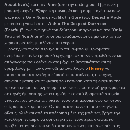
About
Eve
’
s
)
και η
Evi
Vine
(από την underground βρετανική
μουσική σκηνή). Εξαιρετική συγκυρία και η συμμετοχή των new
wave icons
Gary
Numan
και
Martin
Gore
(των
Depeche
Mode
)
με backing vocals στο
“
Within
The
Deepest
Darkness
(
Fearful
)”
, ενώ φωνητικά του δεύτερου υπάρχουν και στo “
Only
You
and
You
Alone
”
το οποίο αναδεικνύεται σε μια από τις πιο
χαρακτηριστικές μπαλάντες του γκρουπ.
Προσεγγίζοντας το περιεχόμενο του άλμπουμ, ερχόμαστε
αντιμέτωποι με ένα μουσικό εγχείρημα σκοτεινών προθέσεων και
απόγνωσης που φτάνει ενίοτε μέχρι τη θεατρικότητα και τη
θριαμβολόγηση των συναισθημάτων. Χωρίς ο
Hussey
να
αποσκοπούσε συνειδητά σ’ αυτό το αποτέλεσμα, η ψυχική,
συναισθηματική και σωματική του κόπωση κατά τη διάρκεια της
προετοιμασίας του άλμπουμ ήταν τέτοια που τον οδήγησε μοιραία
σε πηγές έμπνευσης χαρακτηριζόμενες από δραματικά στοιχεία,
γεγονός που αντικατοπτρίζεται τόσο στη μουσική όσο και στους
στίχους των κομματιών. Όντας σε απομόνωση από οικογένεια,
φίλους, αλλά και από τα υπόλοιπα μέλη της μπάντας βρήκε την
κατάλληλη ευκαιρία να αφήσει μνήμες, ενδότερες σκέψεις και
προβληματισμούς του να ξεσπάσουν και να μετουσιωθούν στις