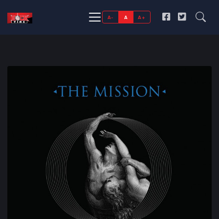
A-
A
A+