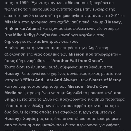
τους το 1999. Έχοντας πάντως οι δίσκοι τους ξεπεράσει σε
πωλήσεις τα 4 εκατομμύρια αντίτυπα και με την ευκαιρία της
επετείου των 25 ετών από τη δημιουργία της μπάντας, το 2011 οι
Mission
επανερχόμενοι στο σχεδόν αυθεντικό line-up
(
Hussey
,
Hinkler
και
Adams
) και έχοντας εξασφαλίσει έναν νέο ντράμερ
(τον
Mike
Kelly
) άνοιξαν ένα καινούργιο κεφάλαιο στις
δημιουργίες και στις live εμφανίσεις τους.
Η σύντομη αυτή ανασκόπηση επιτρέπει την πληρέστερη
αξιολόγηση της νέας δουλειάς των
Mission
που τιτλοφορείται -
όπως ήδη αναφέρθηκε – “
Another
Fall
from
Grace
”.
Τούτο διότι το άλμπουμ αυτό, σύμφωνα με τα λεγόμενα του
Hussey
, λειτουργεί ως ο χαμένος συνδετικός κρίκος μεταξύ του
ιστορικού
“First And Last And Always”
των
Sisters
of
Mercy
και του ντεμπούτου άλμπουμ των
Mission
“God’s Own
Medicine”,
προκειμένου να συμπληρωθεί το μουσικό κενό που
υπήρχε μετά από το 1986 και προχωρώντας ένα βήμα παραπέρα
μέσα από την εξέλιξη των ιδεών που εκφράστηκαν σε αυτές τις
δύο δουλειές (στις οποίες είχε ασφαλώς ενεργή συμμετοχή ο
Hussey
). Σαφώς μας επιτρέπεται ένα τέτοιο συμπέρασμα μέσα
από το άκουσμα κομματιών που άνετα περνιούνται για γνήσιες