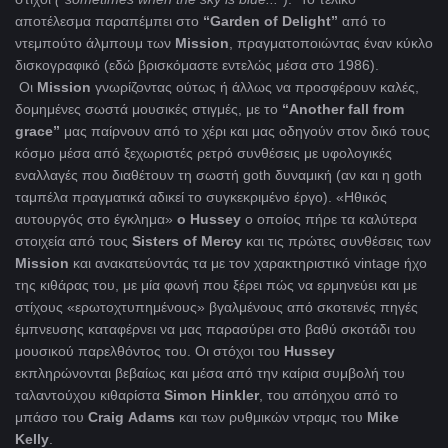
αποτέλεσμα παραπέμπει στο
“
Garden
of
Delight”
από το
ντεμπούτο άλμπουμ των
Mission
, πραγματοποιώντας έναν κύκλο
δισκογραφικό (εδώ βρισκόμαστε εντελώς μέσα στο 1986).
Οι
Mission
γνωρίζοντας ούτως ή άλλως να προσφέρουν καλές,
δομημένες σωστά μουσικές στιγμές, με το
“
Another
fall
from
grace
”
μας παίρνουν από το χέρι και μας οδηγούν στον δικό τους
κόσμο μέσα από ξεχωριστές ρετρό συνθέσεις με υφολογικές
εναλλαγές που διαθέτουν τη σωστή goth δυναμική (αν και η goth
ταμπέλα πραγματικά αδικεί το συγκεκριμένο έργο). «Ηθικός
αυτουργός στο έγκλημα»
ο
Hussey
o οποίος πήρε τα καλύτερα
στοιχεία από τους
Sisters
of
Mercy
και τις πρώτες συνθέσεις των
Mission
και ανακατεύοντάς τα με τον χαρακτηριστικό vintage ήχο
της κιθάρας του, με μία φωνή που ξέρει πώς να ερμηνεύει και με
στίχους «ερωτοχτυπημένους» βγαλμένους από σκοτεινές πηγές
έμπνευσης καταφέρνει να μας παρασύρει στο βαθύ σκοτάδι του
μουσικού παρελθόντος του. Οι στόχοι του
Hussey
εκπληρώνονται βεβαίως και μέσα από την καίρια συμβολή του
ταλαντούχου κιθαρίστα
Simon
Hinkler
, του απόηχου από το
μπάσο του
Craig
Adams
και των ρυθμικών ντραμς του
Mike
Kelly
.