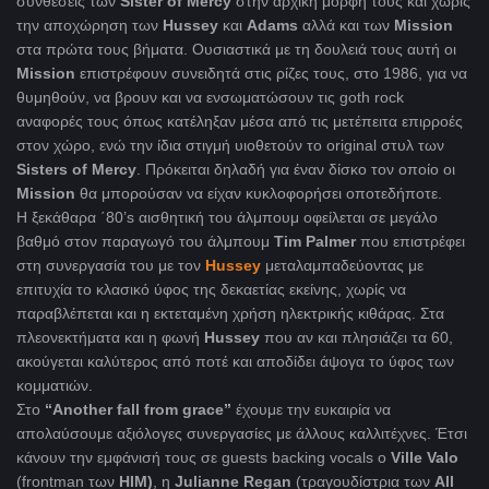
συνθέσεις των
Sister
of
Mercy
στην αρχική μορφή τους και χωρίς
την αποχώρηση των
Hussey
και
Adams
αλλά και των
Mission
στα πρώτα τους βήματα. Ουσιαστικά με τη δουλειά τους αυτή οι
Mission
επιστρέφουν συνειδητά στις ρίζες τους, στο 1986, για να
θυμηθούν, να βρουν και να ενσωματώσουν τις goth rock
αναφορές τους όπως κατέληξαν μέσα από τις μετέπειτα επιρροές
στον χώρο, ενώ την ίδια στιγμή υιοθετούν το original στυλ των
Sisters
of
Mercy
. Πρόκειται δηλαδή για έναν δίσκο τον οποίο οι
Mission
θα μπορούσαν να είχαν κυκλοφορήσει οποτεδήποτε.
Η ξεκάθαρα ΄80’s αισθητική του άλμπουμ οφείλεται σε μεγάλο
βαθμό στον παραγωγό του άλμπουμ
Tim
Palmer
που επιστρέφει
στη συνεργασία του με τον
Hussey
μεταλαμπαδεύοντας με
επιτυχία το κλασικό ύφος της δεκαετίας εκείνης, χωρίς να
παραβλέπεται και η εκτεταμένη χρήση ηλεκτρικής κιθάρας. Στα
πλεονεκτήματα και η φωνή
Hussey
που αν και πλησιάζει τα 60,
ακούγεται καλύτερος από ποτέ και αποδίδει άψογα το ύφος των
κομματιών.
Στο
“
Another
fall
from
grace
”
έχουμε την ευκαιρία να
απολαύσουμε αξιόλογες συνεργασίες με άλλους καλλιτέχνες. Έτσι
κάνουν την εμφάνισή τους σε guests backing vocals ο
Ville
Valo
(frontman των
HIM
)
, η
Julianne
Regan
(τραγουδίστρια των
All