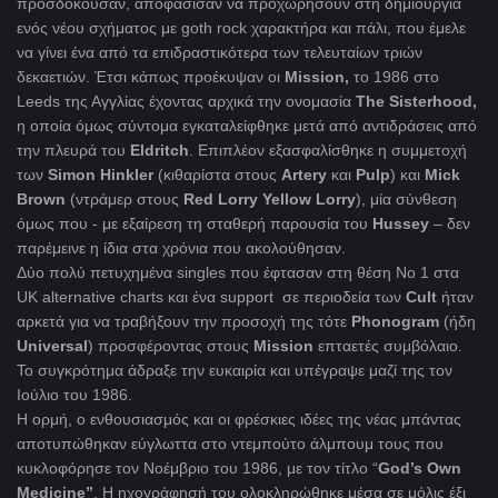
προσδοκούσαν, αποφάσισαν να προχωρήσουν στη δημιουργία
ενός νέου σχήματος με goth rock χαρακτήρα και πάλι, που έμελε
να γίνει ένα από τα επιδραστικότερα των τελευταίων τριών
δεκαετιών. Έτσι κάπως προέκυψαν οι
Mission
,
το 1986 στο
Leeds της Αγγλίας έχοντας αρχικά την ονομασία
The
Sisterhood
,
η οποία όμως σύντομα εγκαταλείφθηκε μετά από αντιδράσεις από
την πλευρά του
Eldritch
. Επιπλέον εξασφαλίσθηκε η συμμετοχή
των
Simon Hinkler
(κιθαρίστα στους
Artery
και
Pulp
) και
Mick
Brown
(ντράμερ στους
Red
Lorry
Yellow
Lorry
), μία σύνθεση
όμως που - με εξαίρεση τη σταθερή παρουσία του
Hussey
– δεν
παρέμεινε η ίδια στα χρόνια που ακολούθησαν.
Δύο πολύ πετυχημένα singles που έφτασαν στη θέση Νο 1 στα
UK alternative charts και ένα support σε περιοδεία των
Cult
ήταν
αρκετά για να τραβήξουν την προσοχή της τότε
Phonogram
(ήδη
Universal
) προσφέροντας στους
Mission
επταετές συμβόλαιο.
Το συγκρότημα άδραξε την ευκαιρία και υπέγραψε μαζί της τον
Ιούλιο του 1986.
Η ορμή, ο ενθουσιασμός και οι φρέσκιες ιδέες της νέας μπάντας
αποτυπώθηκαν εύγλωττα στο ντεμπούτο άλμπουμ τους που
κυκλοφόρησε τον Νοέμβριο του 1986, με τον τίτλο “
God’s Own
Medicine”
. Η ηχογράφησή του ολοκληρώθηκε μέσα σε μόλις έξι