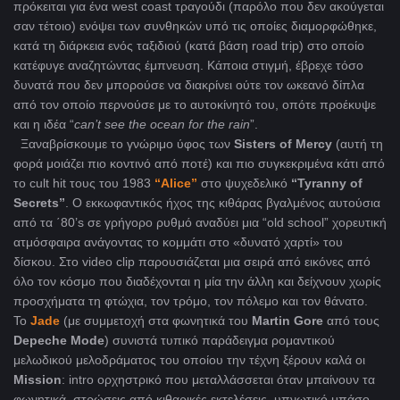
πρόκειται για ένα west coast τραγούδι (παρόλο που δεν ακούγεται
σαν τέτοιο) ενόψει των συνθηκών υπό τις οποίες διαμορφώθηκε,
κατά τη διάρκεια ενός ταξιδιού (κατά βάση road trip) στο οποίο
κατέφυγε αναζητώντας έμπνευση. Κάποια στιγμή, έβρεχε τόσο
δυνατά που δεν μπορούσε να διακρίνει ούτε τον ωκεανό δίπλα
από τον οποίο περνούσε με το αυτοκίνητό του, οπότε προέκυψε
και η ιδέα “
can’t see the ocean for the rain
”.
Ξαναβρίσκουμε το γνώριμο ύφος των
Sisters
of
Mercy
(αυτή τη
φορά μοιάζει πιο κοντινό από ποτέ) και πιο συγκεκριμένα κάτι από
το cult hit τους του 1983
“
Alice”
στο ψυχεδελικό
“
Tyranny
of
Secrets”
. Ο εκκωφαντικός ήχος της κιθάρας βγαλμένος αυτούσια
από τα ΄80’s σε γρήγορο ρυθμό αναδύει μια “old school” χορευτική
ατμόσφαιρα ανάγοντας το κομμάτι στο «δυνατό χαρτί» του
δίσκου. Στο video clip παρουσιάζεται μια σειρά από εικόνες από
όλο τον κόσμο που διαδέχονται η μία την άλλη και δείχνουν χωρίς
προσχήματα τη φτώχια, τον τρόμο, τον πόλεμο και τον θάνατο.
Το
Jade
(με συμμετοχή στα φωνητικά του
Martin
Gore
από τους
Depeche
Mode
) συνιστά τυπικό παράδειγμα ρομαντικού
μελωδικού μελοδράματος του οποίου την τέχνη ξέρουν καλά οι
Mission
: intro ορχηστρικό που μεταλλάσσεται όταν μπαίνουν τα
φωνητικά, στρώσεις από κιθαρικές εκτελέσεις, υπνωτικό μπάσο