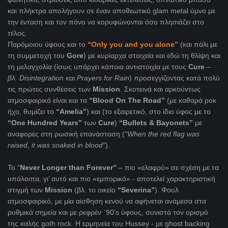
και πλήκτρα απολήγουν σε έναν αποθεωτικό glam metal ύμνο με
την ένταση και τον πόνο να κορυφώνονται όσο πλησιάζει στο
τέλος.
Παρόμοιου ύφους και το
“
Only
you
and
you
alone”
(και πάλι με
τη συμμετοχή του
Gore
) με κυρίαρχα στοιχεία και εδώ τη θλίψη και
τη μελαγχολία (ίσως υπάρχει κάποια αντιστοιχία με τους
Cure
–
βλ.
Disintegration
και
Prayers
for
Rain
) προσεγγίζοντας κατά πολύ
τις πρώτες συνθέσεις των
Mission
. Σκοτεινά και αρκούντως
ατμοσφαιρικά είναι και τα
“Blood On The Road”
(με καθαρά ροκ
ήχο, θυμίζει το
“Amelia”
) και (το εξαιρετικό, στο ίδιο ύφος με το
“One Hundred Years”
των
Cure
)
“Bullets & Bayonets”
με
αναφορές στη ρωσική επανάσταση (
“When the red flag was
raised, it was soaked in blood”
).
Το “
Never
Longer
than
Forever
”
– πιο «ελαφρύ» σε σχέση με τα
υπόλοιπα, γι’ αυτό και πιο «εμπορικό» - αποτελεί χαρακτηριστική
στιγμή των
Mission
(βλ. το οικείο
“
Severina
”
). Φουλ
ατμοσφαιρικό, με μία αίσθηση κενού να αφήνεται ανάμεσα στα
ρυθμικά σημεία και με ρεφρέν ΄90’s ύφους, συνιστά τον ορισμό
της καλής goth rock. H ερμηνεία του Hussey - με ghost backing