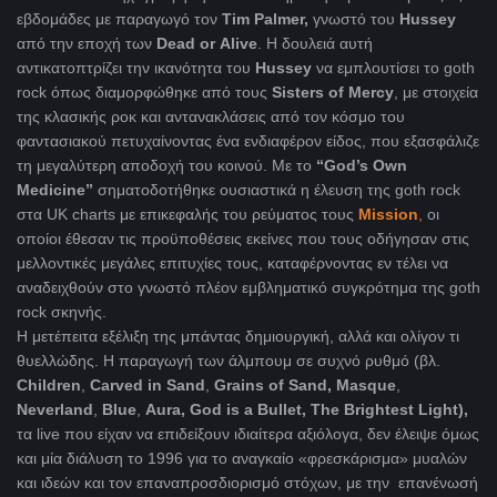
εβδομάδες με παραγωγό τον
Tim
Palmer
,
γνωστό του
Hussey
από την εποχή των
Dead
or
Alive
. Η δουλειά αυτή
αντικατοπτρίζει την ικανότητα του
Hussey
να εμπλουτίσει το goth
rock όπως διαμορφώθηκε από τους
Sisters
of
Mercy
, με στοιχεία
της κλασικής ροκ και αντανακλάσεις από τον κόσμο του
φαντασιακού πετυχαίνοντας ένα ενδιαφέρον είδος, που εξασφάλιζε
τη μεγαλύτερη αποδοχή του κοινού. Με το
“God’s Own
Medicine”
σηματοδοτήθηκε ουσιαστικά η έλευση της goth rock
στα UK charts με επικεφαλής του ρεύματος τους
Mission
,
οι
οποίοι έθεσαν τις προϋποθέσεις εκείνες που τους οδήγησαν στις
μελλοντικές μεγάλες επιτυχίες τους, καταφέρνοντας εν τέλει να
αναδειχθούν στο γνωστό πλέον εμβληματικό συγκρότημα της goth
rock σκηνής.
Η μετέπειτα εξέλιξη της μπάντας δημιουργική, αλλά και ολίγον τι
θυελλώδης. Η παραγωγή των άλμπουμ σε συχνό ρυθμό (βλ.
Children
,
Carved
in
Sand
,
Grains
of
Sand
,
Masque
,
Neverland
,
Blue
,
Aura
,
God
is
a
Bullet
,
The
Brightest
Light
)
,
τα live που είχαν να επιδείξουν ιδιαίτερα αξιόλογα, δεν έλειψε όμως
και μία διάλυση το 1996 για το αναγκαίο «φρεσκάρισμα» μυαλών
και ιδεών και τον επαναπροσδιορισμό στόχων, με την επανένωσή