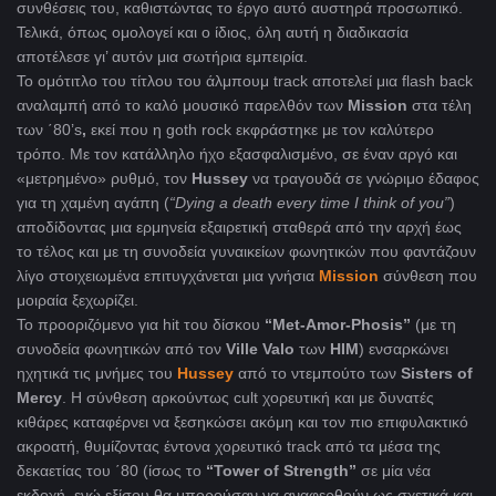
συνθέσεις του, καθιστώντας το έργο αυτό αυστηρά προσωπικό.
Τελικά, όπως ομολογεί και ο ίδιος, όλη αυτή η διαδικασία
αποτέλεσε γι’ αυτόν μια σωτήρια εμπειρία.
Το ομότιτλο του τίτλου του άλμπουμ track αποτελεί μια flash back
αναλαμπή από το καλό μουσικό παρελθόν των
Mission
στα τέλη
των ΄80’s
,
εκεί που η goth rock εκφράστηκε με τον καλύτερο
τρόπο. Με τον κατάλληλο ήχο εξασφαλισμένο, σε έναν αργό και
«μετρημένο» ρυθμό, τον
Hussey
να τραγουδά σε γνώριμο έδαφος
για τη χαμένη αγάπη (
“Dying a death every time I think of you”
)
αποδίδοντας μια ερμηνεία εξαιρετική σταθερά από την αρχή έως
το τέλος και με τη συνοδεία γυναικείων φωνητικών που φαντάζουν
λίγο στοιχειωμένα επιτυγχάνεται μια γνήσια
Mission
σύνθεση που
μοιραία ξεχωρίζει.
Το προοριζόμενο για hit του δίσκου
“
Met-
Amor-
Phosis”
(με τη
συνοδεία φωνητικών από τον
Ville
Valo
των
ΗΙΜ
) ενσαρκώνει
ηχητικά τις μνήμες του
Hussey
από το ντεμπούτο των
Sisters
of
Mercy
. Η σύνθεση αρκούντως cult χορευτική και με δυνατές
κιθάρες καταφέρνει να ξεσηκώσει ακόμη και τον πιο επιφυλακτικό
ακροατή, θυμίζοντας έντονα χορευτικό track από τα μέσα της
δεκαετίας του ΄80 (ίσως το
“Tower of Strength”
σε μία νέα
εκδοχή, ενώ εξίσου θα μπορούσαν να αναφερθούν ως σχετικά και