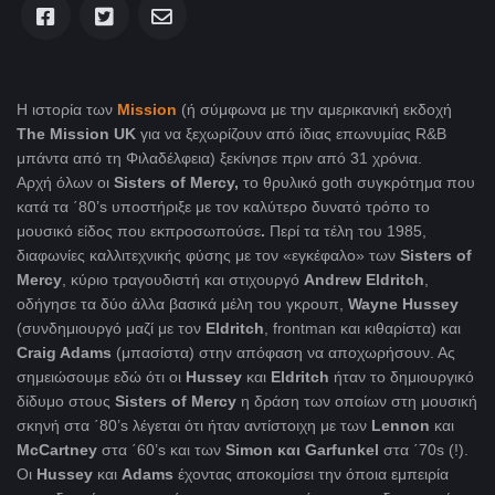
Η ιστορία των
Mission
(ή σύμφωνα με την αμερικανική εκδοχή
The Mission UK
για να ξεχωρίζουν από ίδιας επωνυμίας R&B
μπάντα από τη Φιλαδέλφεια) ξεκίνησε πριν από 31 χρόνια.
Αρχή όλων οι
Sisters
of
Mercy
,
το θρυλικό goth συγκρότημα που
κατά τα ΄80’s υποστήριξε με τον καλύτερο δυνατό τρόπο το
μουσικό είδος που εκπροσωπούσε
.
Περί τα τέλη του 1985,
διαφωνίες καλλιτεχνικής φύσης με τον «εγκέφαλο» των
Sisters
of
Mercy
, κύριο τραγουδιστή και στιχουργό
A
ndrew Eldritch
,
οδήγησε τα δύο άλλα βασικά μέλη του γκρουπ,
Wayne Hussey
(συνδημιουργό μαζί με τον
Eldritch
, frontman και κιθαρίστα) και
Craig Adams
(μπασίστα) στην απόφαση να αποχωρήσουν. Ας
σημειώσουμε εδώ ότι οι
Hussey
και
Eldritch
ήταν το δημιουργικό
δίδυμο στους
Sisters
of
Mercy
η δράση των οποίων στη μουσική
σκηνή στα ΄80’s λέγεται ότι ήταν αντίστοιχη με των
Lennon
και
McCart
ne
y
στα ΄60’s και των
Simon και Garfunkel
στα ΄70s (!).
Οι
Hussey
και
Adams
έχοντας αποκομίσει την όποια εμπειρία