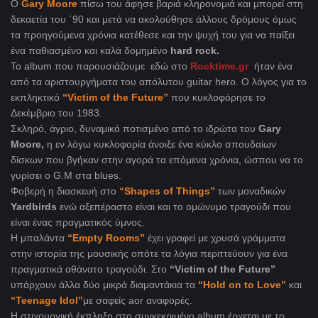
Ο
Gary Moore
πίσω του άφησε βαριά κληρονομιά και μπορεί στη
δεκαετία του ΄90 και μετά να ακολούθησε άλλους δρόμους όμως
τα προηγούμενα χρόνια κατέθεσε και την ψυχή του για να παίξει
ένα παθιασμένο και καλά δομημένο
hard rock.
To album που παρουσιάζουμε εδώ στο
Rocktime.gr
ήταν ένα
από τα αριστουργήματα του απόλυτου guitar hero. O λόγος για το
εκπληκτικό
“Victim of the Future”
που κυκλοφόρησε το
Δεκέμβριο του 1983.
Σκληρό, άγριο, δυναμικό ποτισμένο από το ιδρώτα του
Gary
Moore,
η εν λόγω κυκλοφορία άνοιξε ένα κύκλο σπουδαίων
δίσκων που βγήκαν στην αγορά τα επόμενα χρόνια, ώσπου να το
γυρίσει ο G.M στα blues.
Φοβερή η διασκευή στο
“Shapes of Things”
των μοναδικών
Yardbirds
ενώ αξεπέραστο είναι και το ομώνυμο τραγούδι που
είναι ένας πραγματικός ύμνος.
Η μπαλάντα
“Empty Rooms”
έχει γραφεί με χρυσά γράμματα
στην ιστορία της μουσικής οπότε τα λόγια περιττεύουν για ένα
πραγματικά αθάνατο τραγούδι. Στο
“Victim of the Future”
υπάρχουν άλλα δύο μικρά διαμαντάκια τα
“Hold on to Love”
και
“Teenage Idol”
με σαφείς aor αναφορές.
Η στιχουργική έκπληξη στο συγκεκριμένο album έρχεται με το