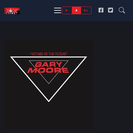
A-
A
A+