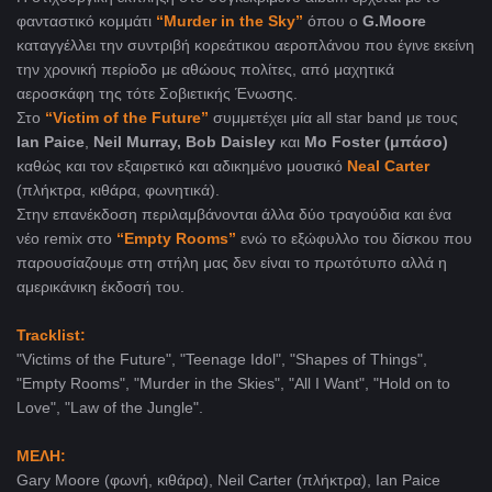
φανταστικό κομμάτι
“Murder in the Sky”
όπου ο
G.Moore
καταγγέλλει την συντριβή κορεάτικου αεροπλάνου που έγινε εκείνη
την χρονική περίοδο με αθώους πολίτες, από μαχητικά
αεροσκάφη της τότε Σοβιετικής Ένωσης.
Στο
“Victim of the Future”
συμμετέχει μία all star band με τους
Ian Paice
,
Neil Murray, Bob Daisley
και
Mo Foster (μπάσο)
καθώς και τον εξαιρετικό και αδικημένο μουσικό
Neal Carter
(πλήκτρα, κιθάρα, φωνητικά).
Στην επανέκδοση περιλαμβάνονται άλλα δύο τραγούδια και ένα
νέο remix στο
“Empty Rooms”
ενώ το εξώφυλλο του δίσκου που
παρουσίαζουμε στη στήλη μας δεν είναι το πρωτότυπο αλλά η
αμερικάνικη έκδοσή του.
Tracklist:
"Victims of the Future", "Teenage Idol", "Shapes of Things",
"Empty Rooms", "Murder in the Skies", "All I Want", "Hold on to
Love", "Law of the Jungle".
ΜΕΛΗ:
Gary Moore (φωνή, κιθάρα), Neil Carter (πλήκτρα), Ian Paice