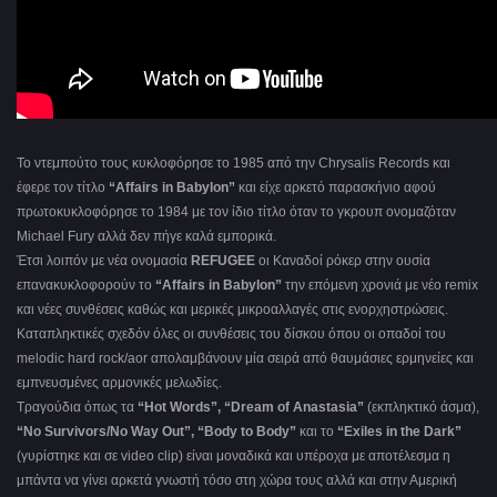
Το ντεμπούτο τους κυκλοφόρησε το 1985 από την Chrysalis Records και
έφερε τον τίτλο
“Affairs in Babylon”
και είχε αρκετό παρασκήνιο αφού
πρωτοκυκλοφόρησε το 1984 με τον ίδιο τίτλο όταν το γκρουπ ονομαζόταν
Michael Fury αλλά δεν πήγε καλά εμπορικά.
Έτσι λοιπόν με νέα ονομασία
REFUGEE
οι Καναδοί ρόκερ στην ουσία
επανακυκλοφορούν το
“Affairs in Babylon”
την επόμενη χρονιά με νέο remix
και νέες συνθέσεις καθώς και μερικές μικροαλλαγές στις ενορχηστρώσεις.
Καταπληκτικές σχεδόν όλες οι συνθέσεις του δίσκου όπου οι οπαδοί του
melodic hard rock/aor απολαμβάνουν μία σειρά από θαυμάσιες ερμηνείες και
εμπνευσμένες αρμονικές μελωδίες.
Τραγούδια όπως τα
“Hot Words”, “Dream of Anastasia”
(εκπληκτικό άσμα),
“No Survivors/No Way Out”, “Body to Body”
και το
“Exiles in the Dark”
(γυρίστηκε και σε video clip) είναι μοναδικά και υπέροχα με αποτέλεσμα η
μπάντα να γίνει αρκετά γνωστή τόσο στη χώρα τους αλλά και στην Αμερική