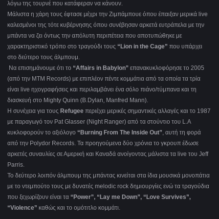
λόγω της τουρνέ που κατάφεραν να κάνουν.
Μάλιστα η χάρη τους έφτασε μέχρι την Ζιμπάμπουε όπου έπαιξαν μερικά live
καλεσμένοι της τότε κυβέρνησης όπου συνέβησαν αρκετά ευτράπελα με την
μπάντα να ζει όντως την απόλυτη περιπέτεια που αποτυπώθηκε με
χαρακτηριστικό τρόπο στο τραγούδι τους
“Lion in the Cage”
που υπάρχει
στο δεύτερο τους άλμπουμ.
Να επισημάνουμε ότι το
“Affairs in Babylon”
επανακυκλοφόρησε το 2005
(από την MTM Records) με επιπλέον πέντε κομμάτια από τα οποία τα τρία
είναι live ηχογραφήσεις και περιλαμβάνει ένα σόλο πιάνο/τύμπανα και τη
διασκευή στο Mighty Quinn (B.Dylan, Manfred Mann).
Η συνέχεια για τους
Refugee
περιέχει μερικές σημαντικές αλλαγές και το 1987
με παραγωγό τον Pat Glasser (Night Ranger) από τα στούντιο του L.A
κυκλοφορούν το αξιόλογο
“Burning From The Inside Out”
, αυτή τη φορά
από την Polydor Records. Τα προηγούμενα δύο χρόνια το γκρουπ έδωσε
αρκετές συναυλίες σε Αμερική και Καναδά ανοίγοντας μάλιστα τα live του Jeff
Parris.
Το δεύτερο λοιπόν άλμπουμ της μπάντας κινείται στα ίδια μουσικά μονοπάτια
με το ντεμπούτο τους με δυνατές melodic rock δημιουργίες ενώ τα τραγούδια
που ξεχωρίζουν είναι τα
“Power”, “Lay me Down”, “Love Survives”,
“Violence”
καθώς και το ομότιτλο κομμάτι.