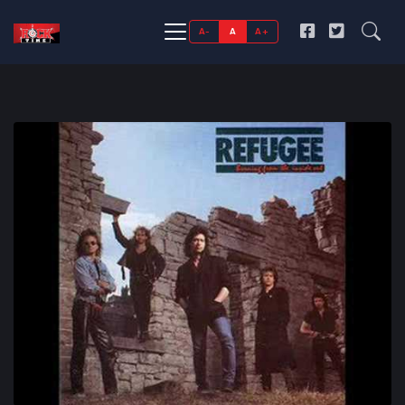
A-
A
A+