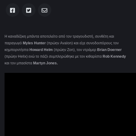
H καναδέζικη μπάντα αποτελείτο από τον τραγουδιστή, συνθέτη και
παραγωγό
Myles Hunter
(πρώην Avalon) και είχε συνοδοιπόρους τον
κημπορντήστα
Howard Helm
(πρώην Zon), τον ντράμερ
Brian Doerner
(πρώην Helix) ενώ το πάζλ συμπληρώθηκε με τον κιθαρίστα
Rob Kennedy
και τον μπασίστα
Martyn Jones.