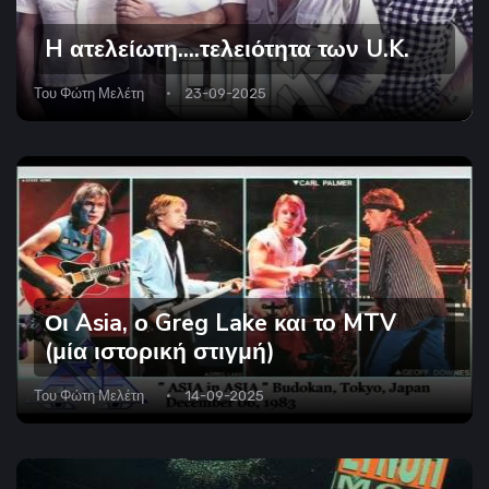
H ατελείωτη....τελειότητα των U.K.
Του
Φώτη Μελέτη
23-09-2025
Οι Asia, ο Greg Lake και το MTV
(μία ιστορική στιγμή)
Του
Φώτη Μελέτη
14-09-2025