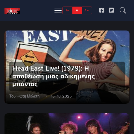
A-
A
A+
Head East Live! (1979): Η
αποθέωση μιας αδικημένης
μπάντας
Του
Φώτη Μελέτη
15-10-2025