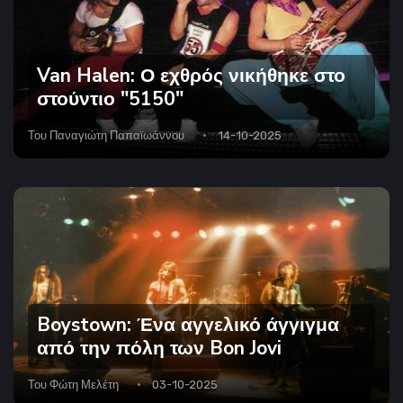
Van Halen: Ο εχθρός νικήθηκε στο
στούντιο "5150"
Του
Παναγιώτη Παπαϊωάννου
14-10-2025
Boystown: Ένα αγγελικό άγγιγμα
από την πόλη των Bon Jovi
Του
Φώτη Μελέτη
03-10-2025