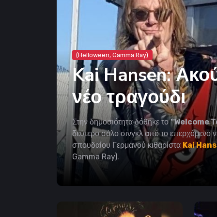
(Helloween, Gamma Ray)
Kai Hansen: Ακο
νέο τραγούδι
Στην δημοσιότητα δόθηκε το
"Welcome To
δεύτερο σόλο σινγκλ από το επερχόμενο 
σπουδαίου Γερμανού κιθαρίστα
Kai Han
Gamma Ray).