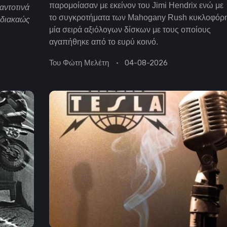
παρομοίασαν με εκείνον του Jimi Hendrix ενώ με
παντοτινά
το
συγκροτήματα των
Mahogany Rush
κυκλοφόρ
 διακαώς
μία σειρά αξιόλογων δίσκων με τους οποίους
αγαπήθηκε από το ευρύ κοινό.
Του
Φώτη Μελέτη
04-08-2026