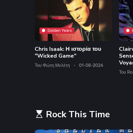
Golden Years
Chris Isaak: Η ιστορία του
Clair
"Wicked Game"
Sense
Voya
Του
Φώτη Μελέτη
01-08-2026
Του
Ro
Rock This Time