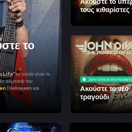
Ακούστε το υπέ
τους κιθαρίστες 
ύστε το
 Life"
το οποίο είναι το
John Diva & the Rockets
νέο άλμπουμ του
Ακούστε το νέο
sen
(Helloween και
τραγούδι