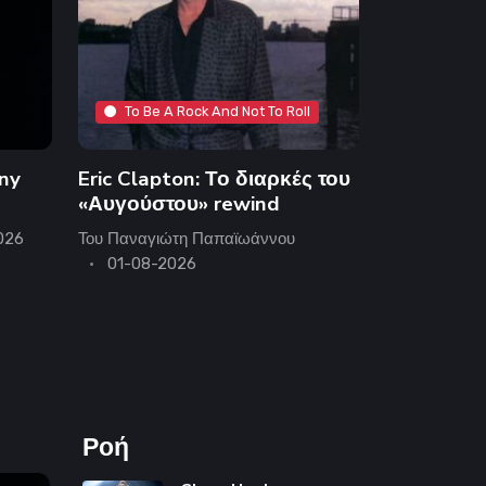
To Be A Rock And Not To Roll
ny
Eric Clapton: Το διαρκές του
«Αυγούστου» rewind
026
Του
Παναγιώτη Παπαϊωάννου
01-08-2026
Ροή