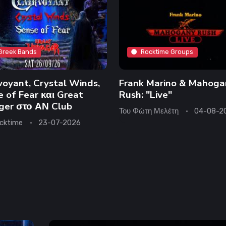
Greek Bands
Rocktime Groups
voyant, Crystal Winds,
Frank Marino & Mahoga
 of Fear και Great
Rush: "Live"
ger στο ΑΝ Club
Του
Φώτη Μελέτη
04-08-2
cktime
23-07-2026