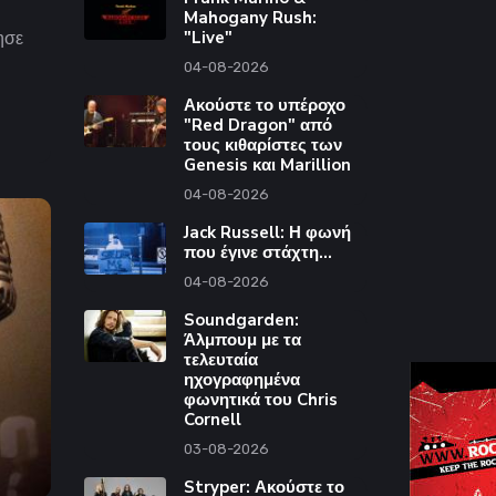
Mahogany Rush:
"Live"
ησε
04-08-2026
Ακούστε το υπέροχο
"Red Dragon" από
τους κιθαρίστες των
Genesis και Marillion
04-08-2026
Jack Russell: Η φωνή
που έγινε στάχτη...
04-08-2026
Soundgarden:
Άλμπουμ με τα
τελευταία
ηχογραφημένα
φωνητικά του Chris
Cornell
03-08-2026
Stryper: Ακούστε το