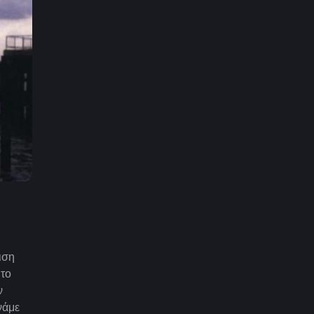
ιση
 το
ν
νάμε