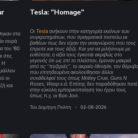
ur
Tesla: "Homage"
O
ι
Tesla
ανήκουν στην κατηγορία εκείνων των
θηκαν στα
συγκροτημάτων, που πραγματικά πιστεύω εκ
ία σειρά
βαθέων πως δεν είχαν την αναγνώριση που τους
α του '80
έπρεπε και τους άξιζε. Και για να μιλήσουμε με
ευθύτητα, η αξία τους έγκειται ακριβώς στο
ι στις
γεγονός ότι ως επί το πλείστον, έμειναν μακριά
. Η
από τις ‘’ποζεριές’’, το ακραίο
lifestyle
, τον θόρυβ
 μάλλον
που επιτηδευμένα ακολούθησαν άλλοι
ού οι
συνάδελφοί τους όπως
Motley
Crue
,
Guns
N
Roses
,
Wasp
κ.ά.
Επίσης δεν παραδόθηκαν ποτέ
τζή και
στην εύκολη εμπορικοποίηση του ήχου τους
όπως π.χ. οι
Bon
Jovi
.
Του
Δημήτρη Πολίτη
02-08-2026