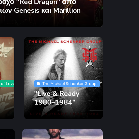
ροχο "Red Dragon" από
των Genesis και Marillion
 of Love
The Michael Schenker Group:
"Live & Ready
1980–1984"