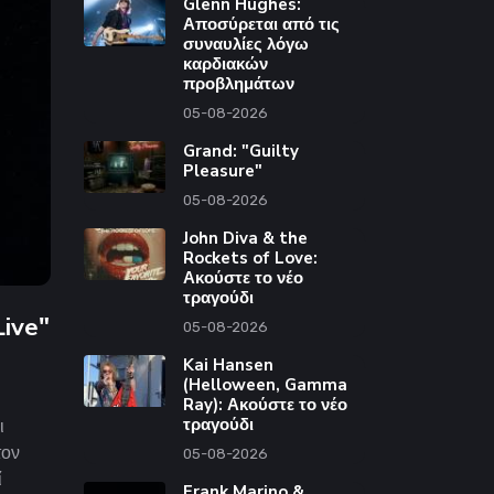
Glenn Hughes:
Αποσύρεται από τις
συναυλίες λόγω
καρδιακών
προβλημάτων
05-08-2026
Grand: "Guilty
Pleasure"
05-08-2026
John Diva & the
Rockets of Love:
Ακούστε το νέο
τραγούδι
Live"
05-08-2026
Kai Hansen
(Helloween, Gamma
Ray): Ακούστε το νέο
τραγούδι
ι
τον
05-08-2026
ί
Frank Marino &