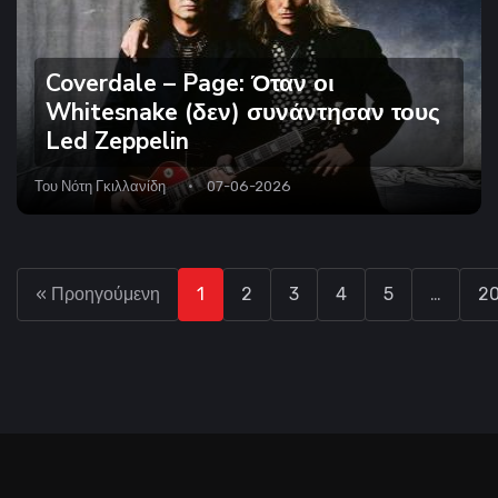
Coverdale – Page: Όταν οι
Whitesnake (δεν) συνάντησαν τους
Led Zeppelin
Του
Νότη Γκιλλανίδη
07-06-2026
« Προηγούμενη
1
2
3
4
5
…
2