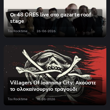
Οι 48 ORES live στο gazarte roof
stage
Του
Rocktime
26-06-2026
Villagers Of Ioannina City: Ακούστε
το ολοκαίνουργιο τραγούδι
Του
Rocktime
18-06-2026