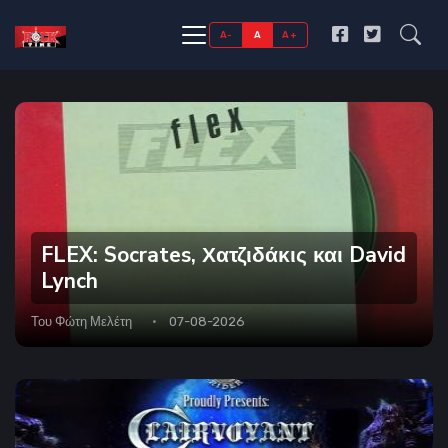
A-
A
A+
FLEX: Socrates, Χατζιδάκις και David
Lynch
Του
Φώτη Μελέτη
07-08-2026