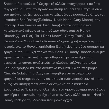
Sabbath ότι κακώς εκδιώχτηκε (ή αλλιώς αποχώρησε..) από το
συγκρότημα. Ήταν το πρώτο άλμπουμ του “crazy Οzzy” με δικιά
του μπάντα, με έμπειρους και καταξιωμένους μουσικούς όπως τον
μπασίστα Bob Daisley(Rainbow, Uriah Heep, Gary Moore), τον
ντράμερ Lee Keerslake(Uriah Heep) και τον άσημο αλλά
καταπληκτικό κιθαρίστα και πρόωρα αδικοχαμένο Randy
Rhoads(Quiet Riot). Τα “I Don’t Know”, “Crazy Train”, “Mr
Crowley” και “Goodbye to Romance” έχουν γράψει την δική τους
ιστορία ενώ το Revelation(Mother Earth) είναι το μόνο ουσιαστικά
τραγούδι που θυμίζει εποχές των Sabs. Ο Randy Rhoads είναι μια
πραγματική αποκάλυψη στην κιθάρα και με το παίξιμό του
σαρώνει τα πάντα, αναδεικνύει το πλούσιο ταλέντο του αλλά
βοηθάει τρομερά και στο συνθετικό κομμάτι. Για το περιβόητο
“Suicide Solution”, o Ozzy κατηγορήθηκε ότι οι στίχοι του
τραγουδιού επηρέασαν την αυτοκτονία ενός νεαρού φαν κάτι που
όμως δεν συνέβη ποτέ όπως δέχτηκε και το δικαστήριο.
Συνοπτικά το “Blizzard of Ozz” είναι ένα αριστούργημα που έδωσε
τον αέρα της ανανέωσης όχι μόνο στον Ozzy αλλά και στο Hard ‘n
Heavy rock για την δεκαετία που μόλις άρχιζε…