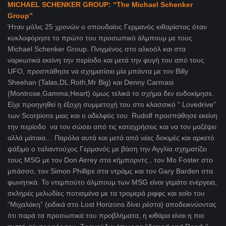
MICHAEL SCHENKER GROUP: “The Michael Schenker
Group”
Ήταν μόλις 25 χρονών ο σπουδαίος Γερμανός κιθαρίστας όταν
κυκλοφόρησε το πρώτο του προσωπικό άλμπουμ με τους
Michael Schenker Group. Πνιγμένος στο αλκοόλ και στα
ναρκωτικά εκείνη την περίοδο και μετά την φυγή του από τους
UFO, προσπάθησε να σχηματίσει μία μπάντα με τον Billy
Sheehan (Talas,DL.Roth,Mr Big) και Denny Carmasi
(Montrose,Gamma,Heart) όμως τελικά το σχήμα δεν ευδοκίμησε.
Είχε προηγηθεί η έξοχη συμμετοχή του στο κλασσικό “ Lovedrive”
των Scorpions μιας και ο αδελφός του Rudolf προσπάθησε εκείνη
την περίοδο να τον σώσει από τις καταχρήσεις και να τον μαζέψει
αλλά μάταια… Παρόλα αυτά και μετά από νέες δοκιμές και αρκετό
ψάξιμο ο ταλαντούχος Γερμανός με βάση την Αγγλία σχηματίζει
τους MSG με τον Don Airrey στα κήμπορντς , τον Μο Foster στο
μπάσσο, τον Simon Phillips στα ντράμς και τον Gary Barden στα
φωνητικά. Το ντεμπούτο άλμπουμ των MSG είναι γεμάτο ενέργεια,
σκληρές μελωδίες ποτισμένα με τα τρομερά ριφφς και solo του
“Μιχαλάκη” (ειδικά στο Lost Horizons δίνει ρέστα) αποδεικνύοντας
ότι παρά τα προσωπικά του προβλήματα, η κιθάρα είναι η πιο