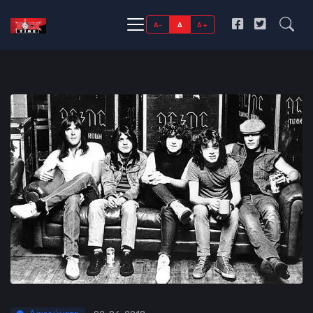
A-
A
A+