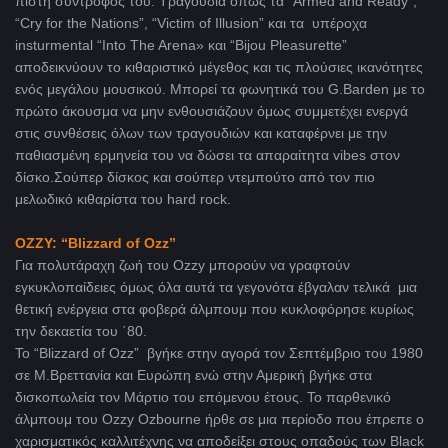
πιστή σύντροφός του. Τραγούδια όπως τα “Armed and Ready”,
“Cry for the Nations”, “Victim of Illusion” και τα υπέροχα
insturmental “Into The Arena» και “Βijou Pleasurette”
αποδεικνύουν το κιθαριστικό μέγεθος και τις πλούσιες ικανότητες
ενός μεγάλου μουσικού. Μπορεί τα φωνητικά του G.Barden με το
πρώτο άκουσμα να μην ενθουσιάζουν όμως συμμετέχει ενεργά
στις συνθέσεις όλων των τραγουδιών και καταφέρνει με την
παθιασμένη ερμηνεία του να δώσει τα απαραίτητα vibes στον
δίσκο.Σούπερ δίσκος και σούπερ ντεμπούτο από τον πιο
μελωδικό κιθαρίστα του hard rock.
OZZY
: “
Blizzard
of
Ozz
”
Για πολυτάραχη ζωή του Ozzy μπορούν να γραφτούν
εγκυκλοπαίδειες όμως όλα αυτά τα γεγονότα έβγαλαν τελικά μια
θετική ενέργεια στα φοβερά άλμπουμ που κυκλοφόρησε κυρίως
την δεκαετία του ΄80.
Το “Blizzard of Ozz” βγήκε στην αγορά τον Σεπτέμβριο του 1980
σε Μ.Βρεττανία και Ευρώπη ενώ στην Αμερική βγήκε στα
δισκοπωλεία τον Μάρτιο του επόμενου έτους. Το παρθενικό
άλμπουμ του Ozzy Ozbourne ήρθε σε μια περίοδο που έπρεπε ο
χαρισματικός καλλιτέχνης να αποδείξει στους οπαδούς των Black