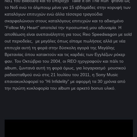
Νο1 του Billboard και το υπέροχο “Take It on The Run” φτάνει ως
το Νο5 ενώ το άλμπουμ μένει για 15 εβδομάδες στην κορυφή των
καταλόγων επιτυχιών ενώ άλλα τέσσερα τραγούδια
σκαρφαλώνουν στους καταλόγους επιτυχιών και το αδικημένο
"Follow My Heart" αποτελεί την προσωπική μου αδυναμία. Η
αποθέωση είναι ανεπανάληπτη για τους Reo Speedwagon με sold
out περιοδείες, με μεγάλες όπως είπαμε πωλήσεις αλλά με νέα
επιτυχία αυτή τη φορά στην δύσκολη αγορά της Μεγάλης
Βρετανίας όπου κατακτούν και τις καρδιές των Εγγλέζων ρόκερ
φαν. Τον Οκτώβριο του 2004, οι REO ηχογραφούν και πάλι το
album, ζωντανά αυτή τη φορά όμως, για λογαριασμό μουσικού
ραδιοσταθμού ενώ στις 21 Ιουλίου του 2011, η Sony Music
επανακυκλοφορεί το "Hi Infidelity" με αφορμή τα 30 χρόνια από
την πρώτη κυκλοφορία του album με αρκετό bonus υλικό.