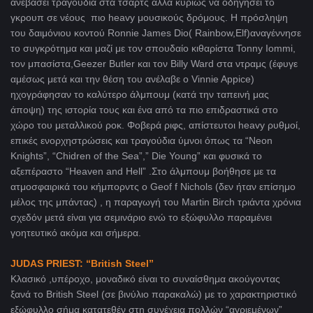
ανεβάσει τραγούδια στα τσαρτς αλλά κυρίως να οδηγήσει το
γκρουπ σε νέους πιο heavy μουσικούς δρόμους. H πρόσληψη
του δαιμόνιου κοντού Ronnie James Dio( Rainbow,Elf)αναγέννησε
το συγκρότημα και μαζί με τον σπουδαίο κιθαρίστα Tonny Iommi,
τον μπασίστα,Geezer Butler και τον Billy Ward στα ντραμς (έφυγε
αμέσως μετά και την θέση του ανέλαβε ο Vinnie Appice)
ηχογράφησαν το καλύτερο άλμπουμ (κατά την ταπεινή μας
άποψη) της ιστορία τους και ένα από τα πιο επιδραστικά στο
χώρο του μεταλλικού ροκ. Φοβερά ριφς, απίστευτοι heavy ρυθμοί,
επικές ενορχηστρώσεις και τραγούδια ύμνοι όπως τα “Neon
Knights”, “Chidren of the Sea”,” Die Young” και φυσικά το
αξεπέραστο “Heaven and Hell” .Στο άλμπουμ βοήθησε με τα
ατμοσφαιρικά του κήμπορντς ο Geof f Nichols (δεν ήταν επίσημο
μέλος της μπάντας) , η παραγωγή του Martin Birch τριάντα χρόνια
σχεδόν μετά είναι για σεμινάριο ενώ το εξώφυλλο παραμένει
γοητευτικό ακόμα και σήμερα.
JUDAS
PRIEST
: “
British
Steel
”
Κλασικό ,υπέροχο, μοναδικό είναι το συναίσθημα ακούγοντας
ξανά το British Steel (σε βινύλιο παρακαλώ) με το χαρακτηριστικό
εξώφυλλο σήμα κατατεθέν στη συνέχεια πολλών “αγριεμένων”