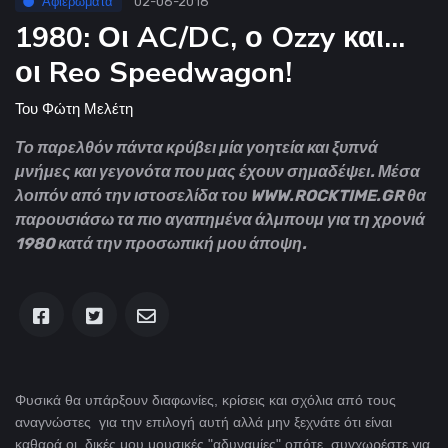
Αφιερώματα
02-06-2018
1980: Οι AC/DC, ο Ozzy και...
οι Reo Speedwagon!
Του
Φώτη Μελέτη
Το παρελθόν πάντα κρύβει μία γοητεία και ξυπνά
μνήμες και γεγονότα που μας έχουν σημαδέψει. Μέσα
λοιπόν από την ιστοσελίδα του WWW.ROCKTIME.GR θα
παρουσιάσω τα πιο αγαπημένα άλμπουμ για τη χρονιά
1980 κατά την προσωπική μου άποψη.
Φυσικά θα υπάρξουν διαφωνίες, κρίσεις και σχόλια από τους
αναγνώστες για την επιλογή αυτή αλλά μην ξεχνάτε ότι είναι
καθαρά οι δικές μου μουσικές "αδυναμίες" οπότε συγχωρέστε για