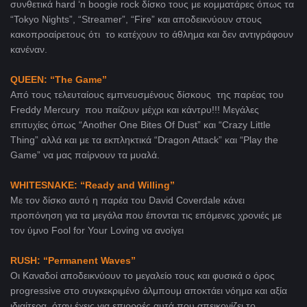
συνθετικά hard ‘n boogie rock δίσκο τους με κομματάρες όπως τα
“Tokyo Nights”, “Streamer”, “Fire” και αποδεικνύουν στους
κακοπροαίρετους ότι το κατέχουν το άθλημα και δεν αντιγράφουν
κανέναν.
QUEEN
: “
The
Game
”
Από τους τελευταίους εμπνευσμένους δίσκους της παρέας του
Freddy Mercury που παίζουν μέχρι και κάντρυ!!! Μεγάλες
επιτυχίες όπως “Another One Bites Of Dust” και “Crazy Little
Thing” αλλά και με τα εκπληκτικά “Dragon Attack” και “Play the
Game” να μας παίρνουν τα μυαλά.
WHITESNAKE
: “
Ready
and
Willing
”
Με τον δίσκο αυτό η παρέα του David Coverdale κάνει
προπόνηση για τα μεγάλα που έπονται τις επόμενες χρονιές με
τον ύμνο Fool for Your Loving να ανοίγει
RUSH
: “
Permanent
Waves
”
Οι Καναδοί αποδεικνύουν το μεγαλείο τους και φυσικά ο όρος
progressive στο συγκεκριμένο άλμπουμ αποκτάει νόημα και αξία
ιδιαίτερα όταν έχεις για επιρροές αυτά που απεικονίζει το