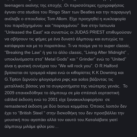
teenagers εκείνης της εποχής .Oι περισσότερες ηχογραφήσεις
έγιναν στα studios του Ringo Starr των Βeatles και την παραγωγή
ανέλαβε ο σπουδαίος Tom Allom. Είχε προηγηθεί η κυκλοφορία
του παρεξηγημένου και “πειραγμένου” live στην Ιαπωνία
“Unleased the East” και συνεπώς οι JUDAS PRIEST επιθυμούσαν
να σβήσουν τις φήμες με ένα δυνατό άλμπουμ και ευτυχώς το
κατάφεραν και με το παραπάνω. Τι να πούμε για το super classic,
“Breaking the Law” ή για το άλλο classic, “Living After Midnight” ,
υποκλινόμαστε στα” Metal Gods” και “ Grinder” ενώ το “United”
είναι η φυσική συνέχεια του “We will rock you”. Ο R.Halford
βρίσκεται σε τρομερά κέφια ενώ οι κιθαρίστες Κ.Κ Downing και
G.Tipton ξερνούν φλογισμένα ριφς και solos βάζοντας τις
μεταλλικές βάσεις για τα συγκροτήματα της νεώτερης γενιάς. To
2009 επανεκδόθηκε το άλμπουμ σε μία σπέσιαλ εορταστική
cd/dvd έκδοση ενώ το 2001 είχε ξανακυκλοφορήσει σε
remastered έκδοση με δύο bonus κομμάτια. Όποιος λοιπόν δεν
έχει το “British Steel “ στην δισκοθήκη του δεν προσβάλλει την
μουσική που αγαπάει αλλά τον εαυτό του.Καταλάβατε γιατί
άλμπουμ μιλάμε φίλοι μου…