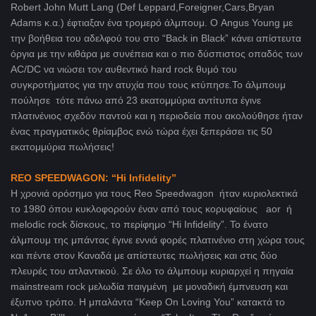
Robert John Mutt Lang (Def Leppard,Foreigner,Cars,Bryan
Adams κ.α.) έφτιαξαν ένα τρομερό άλμπουμ. Ο Angus Young με
την βοήθεια του αδελφού του στο “Back in Black” κάνει απίστευτα
όργια με την κιθάρα με συνέπεια και ο πιο δύσπιστος οπαδός των
AC/DC να νιώσει τον αυθεντικό hard rock θυμό του
συγκροτήματος για την ατυχία που τους κτύπησε.Το άλμπουμ
πούλησε τότε πάνω από 23 εκατομμύρια αντίτυπα έγινε
πλατινένιος σχεδόν παντού και η περιοδεία που ακολούθησε ήταν
ένας πραγματικός θρίαμβος ενώ τώρα έχει ξεπεράσει τις 50
εκατομμύρια πωλήσεις!
REO SPEEDWAGON: “Hi Infidelity”
Η χρονιά ορόσημο για τους Reo Speedwagon ήταν κυριολεκτικά
το 1980 όπου κυκλοφορούν έναν από τους κορυφαίους aor ή
melodic rock δίσκους, το περίφημο “Hi Infidelity”. To ένατο
άλμπουμ της μπάντας έγινε εννιά φορές πλατινένιο στη χώρα τους
και πέντε στον Καναδά με απίστευτες πωλήσεις και στις δύο
πλευρές του ατλαντικού. Σε όλο το άλμπουμ κυριαρχεί η πηγαία
mainstream rock μελωδία παιγμένη με μοναδική έμπνευση και
έξυπνο τρόπο. Η μπαλάντα “Keep On Loving You” κατακτά το