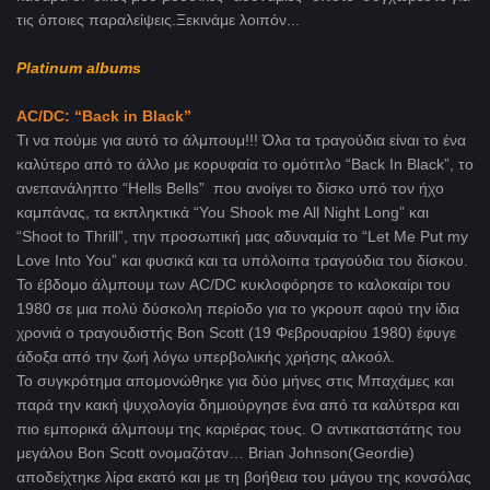
τις όποιες παραλείψεις.Ξεκινάμε λοιπόν...
Platinum albums
AC/DC: “Back in Black”
Τι να πούμε για αυτό το άλμπουμ!!! Όλα τα τραγούδια είναι το ένα
καλύτερο από το άλλο με κορυφαία το ομότιτλο “Back In Black”, το
ανεπανάληπτο “Hells Bells” που ανοίγει το δίσκο υπό τον ήχο
καμπάνας, τα εκπληκτικά “You Shook me All Night Long” και
“Shoot to Thrill”, την προσωπική μας αδυναμία το “Let Me Put my
Love Into You” και φυσικά και τα υπόλοιπα τραγούδια του δίσκου.
Το έβδομο άλμπουμ των AC/DC κυκλοφόρησε το καλοκαίρι του
1980 σε μια πολύ δύσκολη περίοδο για το γκρουπ αφού την ίδια
χρονιά ο τραγουδιστής Bon Scott (19 Φεβρουαρίου 1980) έφυγε
άδοξα από την ζωή λόγω υπερβολικής χρήσης αλκοόλ.
Το συγκρότημα απομονώθηκε για δύο μήνες στις Μπαχάμες και
παρά την κακή ψυχολογία δημιούργησε ένα από τα καλύτερα και
πιο εμπορικά άλμπουμ της καριέρας τους. Ο αντικαταστάτης του
μεγάλου Bon Scott ονομαζόταν… Brian Johnson(Geordie)
αποδείχτηκε λίρα εκατό και με τη βοήθεια του μάγου της κονσόλας