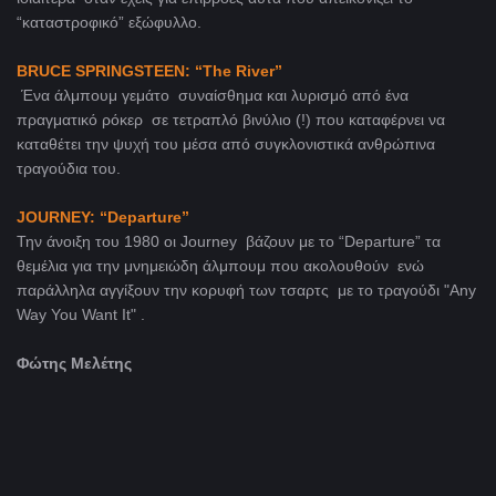
“καταστροφικό” εξώφυλλο.
BRUCE
SPR
Ι
NGSTEEN
: “
The
River
”
Ένα άλμπουμ γεμάτο συναίσθημα και λυρισμό από ένα
πραγματικό ρόκερ σε τετραπλό βινύλιο (!) που καταφέρνει να
καταθέτει την ψυχή του μέσα από συγκλονιστικά ανθρώπινα
τραγούδια του.
JOURNEY
: “
Departure
”
Την άνοιξη του 1980 οι Journey βάζουν με το “Departure” τα
θεμέλια για την μνημειώδη άλμπουμ που ακολουθούν ενώ
παράλληλα αγγίξουν την κορυφή των τσαρτς με το τραγούδι "Any
Way You Want It" .
Φώτης Μελέτης