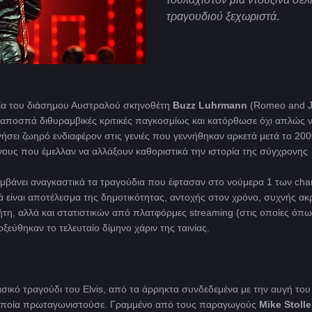
τραγουδιού ξεχωριστά.
ία του διάσημου Αυστραλού σκηνοθέτη
Buzz Luhrmann
(Romeo and Ju
ι αποσπά διθυραμβικές κριτικές παγκοσμίως και κατόρθωσε όχι απλώς 
ήσει ζωηρό ενδιαφέρον στις γενιές που γεννήθηκαν αρκετά μετά το 200
είνους που έμελλαν να αλλάξουν καθοριστικά την ιστορία της σύγχρονης
μβάνει αναγκαστικά τα τραγούδια που έφτασαν στο νούμερα 1 των cha
 είναι αποτέλεσμα της δημοτικότητας, αντοχής στον χρόνο, συχνής α
τη, αλλά και στατιστικών από πλατφόρμες streaming (στις οποίες όπω
ξεύθηκαν το τελευταίο δίμηνο χάριν της ταινίας.
σικό τραγούδι του Elvis, από τα άρρηκτα συνδεδεμένα με την αυγή το
ην οποία πρωταγωνιστούσε. Γραμμένο από τους παραγωγούς
Mike Stolle