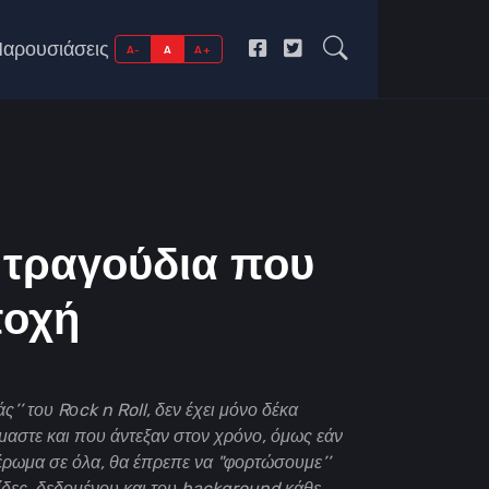
αρουσιάσεις
A-
A
A+
1 τραγούδια που
ποχή
’ του Rοck n Roll, δεν έχει μόνο δέκα
όμαστε και που άντεξαν στον χρόνο, όμως εάν
έρωμα σε όλα, θα έπρεπε να "φορτώσουμε’’
λίδες, δεδομένου και του background κάθε