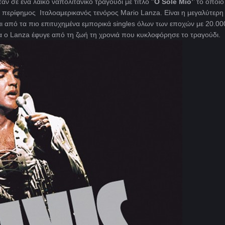
αν σε ένα λαικό ναπολιτάνικο τραγούδι με τίτλο ‘’
O Sole Mio’
’ το οποίο
ο περίφημος Ιταλοαμερικανός τενόρος Mario Lanza. Είναι η μεγαλύτερη
ι από τα πιο επιτυχημένα εμπορικά singles όλων των εποχών με 20.00
ία ο Lanza έφυγε από τη ζωή τη χρονιά που κυκλοφόρησε το τραγούδι.