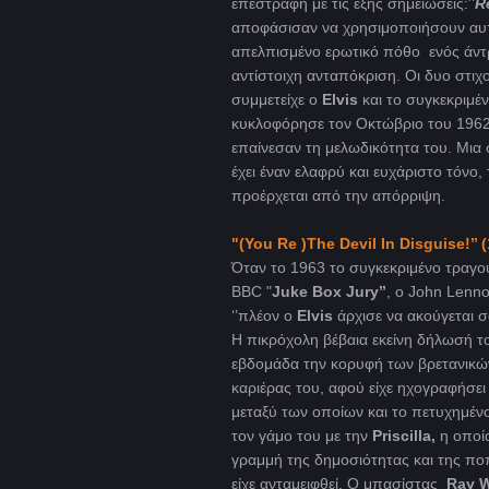
επεστράφη με τις εξής σημειώσεις:’’
R
αποφάσισαν να χρησιμοποιήσουν αυτέ
απελπισμένο ερωτικό πόθο ενός άντ
αντίστοιχη ανταπόκριση. Οι δυο στιχο
συμμετείχε ο
Elvis
και το συγκεκριμέν
κυκλοφόρησε τον Οκτώβριο του 1962, 
επαίνεσαν τη μελωδικότητα του. Μια 
έχει έναν ελαφρύ και ευχάριστο τόνο,
προέρχεται από την απόρριψη.
"(You Re )The Devil In Disguise!’’ 
Όταν το 1963 το συγκεκριμένο τραγο
BBC "
Juke Box Jury’’
, o John Lenno
‘’πλέον ο
Elvis
άρχισε να ακούγεται 
Η πικρόχολη βέβαια εκείνη δήλωσή το
εβδομάδα την κορυφή των βρετανικών c
καριέρας του, αφού είχε ηχογραφήσει 1
μεταξύ των οποίων και το πετυχημέν
τον γάμο του με την
Priscilla,
η οποία
γραμμή της δημοσιότητας και της πο
είχε ανταμειφθεί. O μπασίστας
Ray W