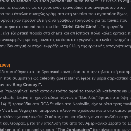
eturn to sender! No such person! No such zone!’’.
Σε εκείνο το σημ
ς τις εκφράσεις ως στίχους ενός τραγουδιού που αναφερόταν στον
ρα που έστελνε συνεχώς γράμματα στη γυναίκα που αγαπούσε δίχως
υργοί είχαν προσληφθεί για να γράψουν τραγούδια για τις ταινίες που
ο μπήκε στο soundtrack του film ‘
’Girls! Girls!Girls!’’.
To τραγούδι
είχε εξαιρετική πορεία στα charts και απέσπασε πολύ καλές κριτικές 
συγκεκριμένη κριτική, μάλιστα, εστίασε στο γεγονός, ότι ενώ η ενορχή
 την ίδια στιγμή οι στίχοι εκφράζουν τη θλίψη της ερωτικής απογοήτευσ
(1963)
ύδι συστήθηκε στο το βρετανικό κοινό μέσα από την τηλεοπτική εκπο
n που συμμετείχε ως celebrity guest star ανέφερε εν μέρει σαρκαστικά ό
σαν τον
Bing Crosby!’’.
υ ‘’τιμωρήθηκε’’ κατά κάποιον τρόπο αφού το τραγούδι κατέκτησε για μ
harts. Εκείνη τη χρονιά ειδικά πάντως ο ‘’Βασιλιάς’’ έφτασε στα ύψη 
4(!!!) τραγούδια στα RCA Studios στο Nashville, είχε γυρίσει τρεις ταινί
ο Viva Las Vegas) και μπορούσε πλέον να σχεδιάσει άνετα στο άμεσο μ
 πλέον είχε ενηλικιωθεί. Ο κόπος που κατέβαλε για να επανέλθει στην
π κουλτούρας, μετά την απόλυση του από τον Αμερικανικό Στρατό το 1
alker
, από το gospel γκρουπ
"The Jordanaires’’
διακρίνεται στα φωνη