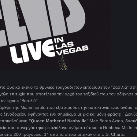
τα φυσικά εκείνο το θρυλικό τραγούδι που εκτόξευσε τον "Βασιλιά’’ στη
γάλη επιτυχία που αποτέλεσε την αρχή του ταξιδιού που τον οδήγησε 
ον έχρισε "Βασιλιά’’.
α άρθρο της Miami herald που εξιστορούσε την αυτοκτονία ενός άνδρα, 
 ξενοδοχείου αφήνοντας ένα σημείωμα με μια και μόνη φράση: ’’ Διανύ
ν αποκαλούμενη
"Queen Mother of Nashville’’
Mae Boren Axton, δασκ
δεία που συνεργάστηκε με αξιόλογα ονόματα όπως οι Rebbeca Mc Intir
άνω από 200 τραγούδια, 14 από τα οποία μπήκαν στα U.S. Charts.