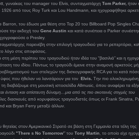
tt, γυναίκας του manager του Elvis, συνταγματάρχη
Tom Parker,
ήταν 
ο 1926 από τους Roy Turk και Lou Handmann, και ηχογραφήθηκε αρκετ
 Barron, του έδωσε μια θέση στο Top 20 του Billboard Pop Singles Cha
ούσε την εκδοχή του
Gene Austin
και κατά συνέπεια ο Parker συνέστη
ηχογραφούσε ο Presley.
ταγματάρχης παρενέβη στην επιλογή τραγουδιού για το ρεπερτόριο, κ
το λόγο στις αποφάσεις.
στη μέση περίπου του τραγουδιού ήταν ιδέα του "βασιλιά’’ και η ηχο
όταση του ιδίου. Πάντως το τραγούδι έμεινε στην αναμονή αρκετούς μή
 προβληματισμού των στελεχών της δισκογραφικής RCA για το κατά πόσ
έο ύφος που ήθελαν να λανσάρουν για τον
Elvis.
Tην πιο ολοκληρωμένη 
 τη διαβάζουμε στη μουσική ιστοσελίδα Allmusic, όπου αναφέρει τα εξή
ι ένταση και απίστευτη δύναμη…μια από τις πιο σκοτεινές στιγμές του
λλες διασκευές από κορυφαίους τραγουδιστές όπως οι Frank Sinatra, P
d και Bryan Ferry μεταξύ άλλων.
ου θητείας στον Αμερικανικό Στρατό σε βάση στη Γερμανία στα τέλη της
τραγούδι
"There s No Tomorrow’
’ του
Tony Martin
, το οποίο είχε ηχο