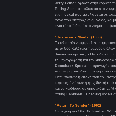
Jerry Leiber,
έφτασε στην κορυφή των
Rolling Stone τοποθετείται στο νού
ένα musical που εκτυλίσσεται σε φυλ
φόνο που διέπραξε εξ αμελείας) και μι
είναι τόσο ‘’αθώο’’ στο νόημά του (
"Suspicious
Minds
’’ (1968)
Το τελευταίο νούμερο 1 στα αμερικανι
με τα 500 Καλύτερα Τραγούδια όλων
James
και αμέσως ο
Elvis
διαισθάνθη
την ηχογράφηση και την κυκλοφορία τ
Comeback Special’’
παραγωγής του 
που παραμένει διασημότερη είναι εκε
Ήταν πάντως η εποχή που το "’άστρο’’
κυριαρχούν όπως ή ψυχεδελική rock 
και να κερδίζουν σε δημοτικότητα. Αξ
Young Cannibals με backing vocals 
"Return
To
Sender
’’ (1962)
Οι στιχουργοί Otis Blackwell και Win