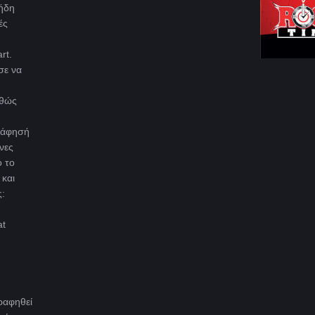
ήδη
ές
rt.
σε να
αθώς
γράφησή
νες
ο το
και
ς:
at
γραφηθεί