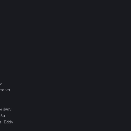
ν
στο να
ο
ω έναν
άλα
e, Eddy