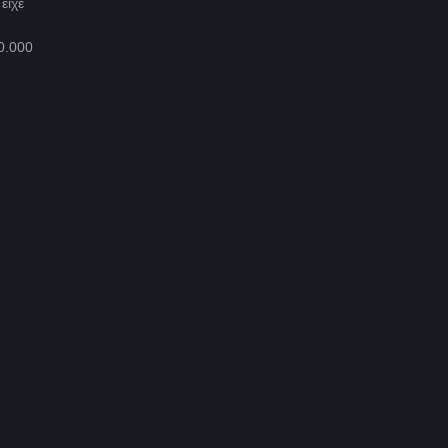
 είχε
0.000