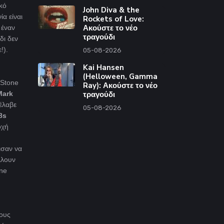
κό
John Diva & the
α είναι
Rockets of Love:
Ακούστε το νέο
 έναν
τραγούδι
δι δεν
!).
05-08-2026
Kai Hansen
(Helloween, Gamma
 Stone
Ray): Ακούστε το νέο
Mark
τραγούδι
νέλαβε
05-08-2026
8s
οχή
ισαν να
λλουν
ine
τους