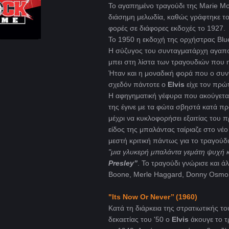
Το αγαπημένο τραγούδι της Marie Mo
διάσημη μελωδία, καθώς γράφτηκε τ
φορές σε διάφορες εκδοχές το 1927.
Το 1950 η εκδοχή της ορχήστρας Blue
H σύζυγος του συνταγματάρχη αγαπ
μπει στη λίστα των τραγουδιών που 
Ήταν και η μοναδική φορά που ο συν
σχεδόν πάντοτε ο
Elvis
είχε τον πρώ
Η αφηγηματική γέφυρα που ακούγεται 
της έγινε με τα φώτα σβηστά κατά πρ
μέχρι να κυκλοφορήσει εξαιτίας του
είδος της μπαλάντας ταίριαζε στο ν
μεστή κριτική πάντως για το τραγούδι
"μια γλυκερή μπαλάντα γεμάτη ψυχή κα
Presley’’
. Το τραγούδι γνώρισε και ά
Boone, Merle Haggard, Donny Osmon
"Its
Now
Or
Never
’’ (1960)
Κατά τη διάρκεια της στρατιωτικής τ
δεκαετίας του '50 ο
Elvis
άκουγε το 