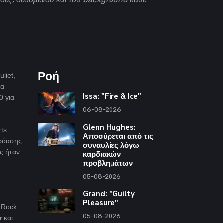
Ροή
liet,
να
Issa: "Fire & Ice"
0 για
06-08-2026
Glenn Hughes:
rts
Αποσύρεται από τις
κρόασης
συναυλίες λόγω
ς ήταν
καρδιακών
προβλημάτων
05-08-2026
Grand: "Guilty
Pleasure"
υ Rock
05-08-2026
r
και