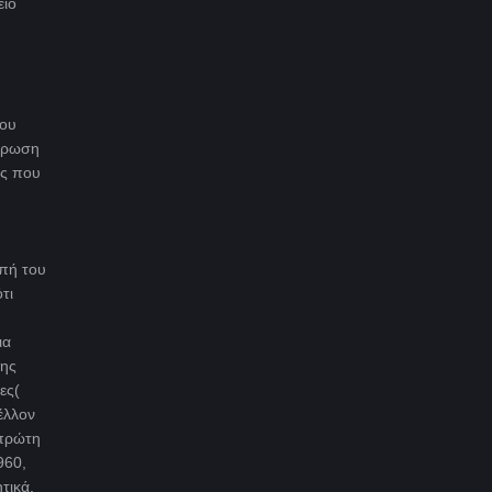
είο
που
στρωση
ης που
μπή του
τι
ια
της
ες(
έλλον
 πρώτη
960,
τικά,