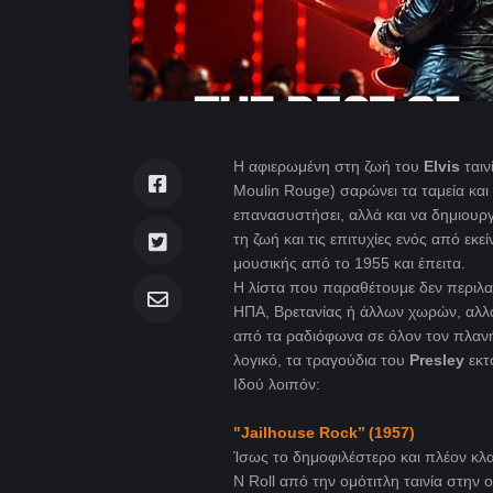
Η αφιερωμένη στη ζωή του
Elvis
ταιν
Moulin Rouge) σαρώνει τα ταμεία κα
επανασυστήσει, αλλά και να δημιουργ
τη ζωή και τις επιτυχίες ενός από εκ
μουσικής από το 1955 και έπειτα.
Η λίστα που παραθέτουμε δεν περιλα
ΗΠΑ, Βρετανίας ή άλλων χωρών, αλλά
από τα ραδιόφωνα σε όλον τον πλανή
λογικό, τα τραγούδια του
Presley
εκτο
Ιδού λοιπόν:
"Jailhouse
Rock
’’ (1957)
Ίσως το δημοφιλέστερο και πλέον κλα
N Roll από την ομότιτλη ταινία στ