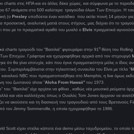
 charts στις ΗΠΑ και σε άλλες δέκα χώρες, και σύμφωνα με το περιοδι
μερο 67 ανάμεσα στα 500 καλύτερα τραγούδια όλων Των Εποχών. Η ταινί
ακή (ο
Presley
υποδύεται έναν κατάδικο που εκτίει ποινή 14 μηνών για
α προσεκτική, αναλυτική ματιά στους στίχους, μας δείχνει ότι το τραγού
κάτι που με το πραγματικά αγαθό του μυαλό ο
Elvis
πραγματικά αγνοούσε
η
κά charts τραγούδι του "Bασιλιά’’ φιγουράρει στην 91
θέση του Rolling
 Των Εποχών. Γράφτηκε και ηχογραφήθηκε αρχικά από τον στιχουργό
κε ότι θα γίνει επιτυχία, κάτι που έγινε πραγματικότητα μόλις ο ίδιος α
ου. Συμπεριλαμβάνεται στην τηλεοπτική συναυλία του Elvis με τίτλο "
6
καναλιού NBC που πραγματοποιήθηκε στο Memphis, η live όμως εκδ
ίνη του ζωντανού show "
Aloha From Hawaii’’
του 1973.
 του ‘’Βασιλιά’’ είχε αρχίσει να φθίνει , καθώς νέα μουσικά ρεύματα άρχ
αλλά και νέοι καλλιτέχνες όπως ο Ουαλός Tom Jones άρχισαν να ανατέ
ίζει να ακούσετε και τη διασκευή του τραγουδιού από τους Βρετανούς F
από τον Jimmy Sommerville, η οποία ηχογραφήθηκε το 1986.
field Scott είχαν στείλει κάποτε ένα demo μέσω ταχυδρομείου, το οποίο 