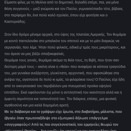
Είμαστε φίλες με τη Μελίνα από το δημοτικό, δηλαδή επέχει, πια, για μένα
θέση συγγενούς – μαζί γνώρισα και τον Παύλο, γυμνασιόπαιδο τότε, βέβαια,
στο περίφημο 8ο, ένα πολύ καλό σχολείο, όπου είχε φοιτήσει και ο
Καστοριάδης.
Στον ίδιο δρόμο μέναμε αρχικά, στο ύψος της πλατείας Αμερικής. Τον θυμάμαι
με κοντό παντελονάκι στο μπαλκόνι του σπιτιού και με το μάτι διαρκώς να
σεργιανάει, που λέμε. Ήταν πολύ φιλικός, ειδικά μ' εμάς τους μικρότερους, και
του άρεσε να μας βάζει σπαζοκεφαλιές.
Θυμάμαι τους γονείς, θυμάμαι ακόμα τη θεία τους, τη Βιβή, που ήταν σαν
δεύτερη μαμά τους – εκείνη είναι η «θεία» που αναφέρει σε κάποια τραγούδια
του, μια γυναίκα ανεξάρτητη, γλυκύτατη, αρχοντική, που αφοσιώθηκε στα
ανίψια της, αγαπούσε δε πολύ κι εμάς, τα φιλαράκια τους! Ο Παύλος είχε ήδη
από το οικογενειακό του περιβάλλον μια πνευματική προίκα υψηλού
επιπέδου. Εκεί οφείλονταν όχι μόνο η αντιληπτική του ικανότητα αλλά και η
έμφυτη σεμνότητα και ταπεινότητά του. Τον διέκρινε, επίσης, μια φυσική
αγαθοσύνη και μια καλά δομημένη αρετή.
Με το διάβασμα και το γράψιμο είχε έρωτα, στο διαβατήριο, μάλιστα, που
έβγαλε όταν πρωτοταξίδεψε στο εξωτερικό δήλωσε επάγγελμα
«συγγραφεύς»! Από τις πιο συγκλονιστικές του ερμηνείες θεωρώ τον