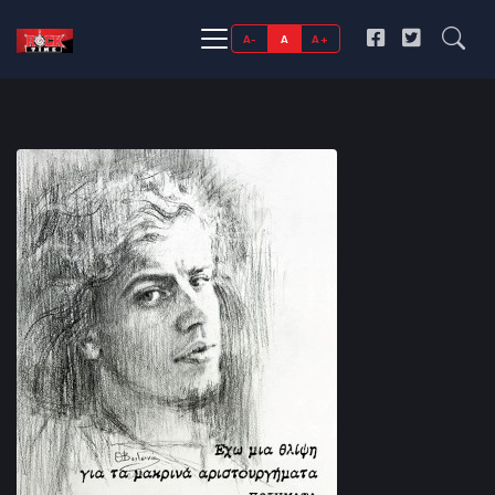
A-
A
A+