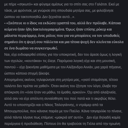
με πήρε «σηκωτό» και φύγαμε αμέσως για το σπίτι σας στο Γαλάτσι. Εκεί με
τάισε, με φρόντισε, με γνώρισε στη σπουδαία μητέρα σας, με φιλοξένησε
ώσπου να τακτοποιηθώ. Δεν ξεχνιέται αυτό...».
• «Σκόπευε κι ο ίδιος να εκδώσει γραπτά του, αλλά δεν πρόλαβε. Κάποια
κείμενα ήταν ήδη δακτυλογραφημένα. Όμως ήταν επίσης ρόκερ και
μάλιστα περφόρμερ, ένας ρόλος που για να μπορέσεις να τον υποδυθείς
σημαίνει ότι η ψυχή σου πάλλεται και μια τέτοια ψυχή δεν κλείνεται εύκολα
σε ένα δωμάτιο να συγκεντρωθεί.
Ναι, είχε ενδιαφερθεί επίσης για την υποκριτική, δεν του άρεσε όμως η λογική
των σχολών, «κουτάκια» τις έλεγε. Παρόμοια λογική είχε και στη μουσική,
παντού – είχε ξεκινήσει μαθήματα με τον Αλέξανδρο Αινιάν, μια χαρά πήγαινε,
ώσπου κάποια στιγμή ξέκοψε.
Απορημένος εκείνος τηλεφώνησε στη μητέρα μας, «γιατί σταμάτησε, τέτοιο
ταλέντο δεν πρέπει να χαθεί!». Όταν εκείνη του ζήτησε τον λόγο, έλαβε την
απόκριση ότι «όσα ήταν να μάθω, τα έμαθα, αρκούν». Όχι από αλαζονεία,
αλλά σαν να είχε απόλυτη συναίσθηση του πού πατά και τι ακριβώς θέλει.
Αυτό το υποστηρίζει και ο Νίκος Τσιλογιάννης, ο ντράμερ από τα
Μπουρμπούλια, που κάνανε παρέα με τον Παύλο. Κάνα τσιγαριλίκι το πίνανε,
αλλά πάντα λέγανε πως επέμενε: «μακριά απ' αυτό». Δεν είχε δηλαδή καμία
περιέργεια ή προδιάθεση. Πίστευε ότι θα τραβούσε τη Γιόλα από την ηρωίνη