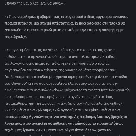
ύπνου/ της μαυρίλας/ εγώ θα φύγω».
• «Πώς να μιλήσω/ φοβάμαι πως τα λόγια μου/ ο ίδιος αργότερα ανίκανος
πραματευτής/ σε μια στιγμή υπέρτατης ανέχειας/ όσο-όσο στα τυφλά θα
ξεπουλήσω/ Έμαθα να μιλώ με τη σιωπή/ με την επίμονη σκέψη/ μη με
παρεξηγείς».
• «Παγιδευμένοι απ' τις παλιές αντιλήψεις/ στα εικοσιδυό μας χρόνια
ορθώνουμε στο οργανωμένο σύστημα το αντιπολιτευόμενο/ Καρδιές
ξαπλώνονται στης μάχης τα πεδία/ κι εκεί στη χλόη που ο έρωτας
αργοσαλεύει/ εκεί που ο τζίτζικας της Άνοιξης σονάτες προβάρει/ εκεί,
ξαπλώνουμε στα εικοσιδυό μας χρόνια αιμόφυρτα/ να υφαίνουνε τραγούδια
του Θανάτου/ Κι εγώ που αργοσαλεύω κλαίγοντας/ ψάχνοντας για την
ηλιοθάλασσα των νεανικών ονείρων/ ψάχνοντας τα φαντάσματα των νεανικών
μου καλπασμών/ και τους ορίζοντες που αγνάντευα με μάτι αετίσιο,
πεντακάθαρο/ γιατί ξεθώριασα; Γιατί;». (από τον «Αρχάγγελο της Λήθης»)
• «Πώς μάθαμε να κρίνουμε, ενώ αγνοούμε τι 'ναι κρίση;/ Μάθαμε να
μισούμε πώς; Αγνοώντας τι 'ναι αγάπη;/ Ας παίξουμε, λοιπόν, βροχές τα
λόγια μας, στον άνεμο/ κι ας μάθουμε να παίρνουμε τα πράματα/ όπως
τυχόν μας έρθουν/ Δεν είμαστε ικανοί για τίποτ' άλλο». (από τον