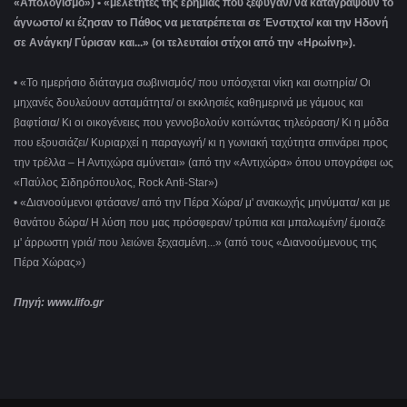
«Απολογισμό») • «μελετητές της ερημιάς που ξέφυγαν/ να καταγράψουν το
άγνωστο/ κι έζησαν το Πάθος να μετατρέπεται σε Ένστιχτο/ και την Ηδονή
σε Ανάγκη/ Γύρισαν και...» (οι τελευταίοι στίχοι από την «Ηρωίνη»).
• «Το ημερήσιο διάταγμα σωβινισμός/ που υπόσχεται νίκη και σωτηρία/ Οι
μηχανές δουλεύουν ασταμάτητα/ οι εκκλησιές καθημερινά με γάμους και
βαφτίσια/ Κι οι οικογένειες που γεννοβολούν κοιτώντας τηλεόραση/ Κι η μόδα
που εξουσιάζει/ Κυριαρχεί η παραγωγή/ κι η γωνιακή ταχύτητα σπινάρει προς
την τρέλλα ‒ Η Αντιχώρα αμύνεται» (από την «Αντιχώρα» όπου υπογράφει ως
«Παύλος Σιδηρόπουλος, Rock Anti-Star»)
• «Διανοούμενοι φτάσανε/ από την Πέρα Χώρα/ μ' ανακωχής μηνύματα/ και με
θανάτου δώρα/ Η λύση που μας πρόσφεραν/ τρύπια και μπαλωμένη/ έμοιαζε
μ' άρρωστη γριά/ που λειώνει ξεχασμένη...» (από τους «Διανοούμενους της
Πέρα Χώρας»)
Πηγή: www.lifo.gr