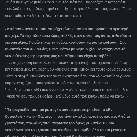
και ότι θα έβγαινε μετά εύκολα κι αυτός. Κάτι που παραδέχτηκε ύστερα ότι
ήταν λάθος του, καθώς η πρέζα του είχε στερήσει ήδη αρκετούς φίλους. Έκανε
προσπάθειες να ξεκόψει, δεν τα κατάφερε όμως.
• Από τον Αύγουστο του '90 μέχρι τέλους τον ταλαιπωρούσε το αριστερό
του χέρι. Το είχε πλακώσει ώρες πολλές στον ύπνο του, όντας πιθανότατα
όχι νηφάλιος. Πειράχτηκαν τα νεύρα, κόντεψαν να του το κόψουν. Στις
τελευταίες του συναυλίες εμφανιζόταν με δεμένο χέρι. Το ατύχημα αυτό
συν ο θάνατος της μητέρας μας τον Μάρτιο τον είχαν καταβάλει.
Την εποχή εκείνη δυσκολεύτηκα πολύ γιατί φρόντιζα ταυτόχρονα τον αδελφό,
τον πατέρα μας, την κόρη μου –σε άλλο σπίτι εμείς‒ και ταυτόχρονα δούλευα.
Κάποια στιγμή, επιδιώκοντας να τον κινητοποιήσω, του λέω «γιατί δεν γίνεσαι
παραγωγός, έχεις τόσες γνώσεις». «Δεν έχω αρκετούς δίσκους»
δικαιολογούνταν. «Θα σου αγοράζω εγώ!» επέμενα. Γυρίζει τότε και μου λέει:
«Άκου να σου πω, βρε αδέρφι, εγώ μόνο αυτό που κάνω μπορώ να κάνω...».
* Τα τραγούδια του που με συγκινούν περισσότερο είναι το «Εν
Κατακλείδι» και ο «Θάνατος», που είναι εντελώς αυτοβιογραφικό. Από τα
γραπτά του, πολλά αγαπώ, περισσότερο όμως με «στέλνει» ένα
συγκλονιστικό του χαϊκού που αναδεικνύει νομίζω όλο του το μεγαλείο:
«Ανοικτή πληγή/ Στάξε της λίγο δάκρυ/ Κι αδειάζει το αίμα».