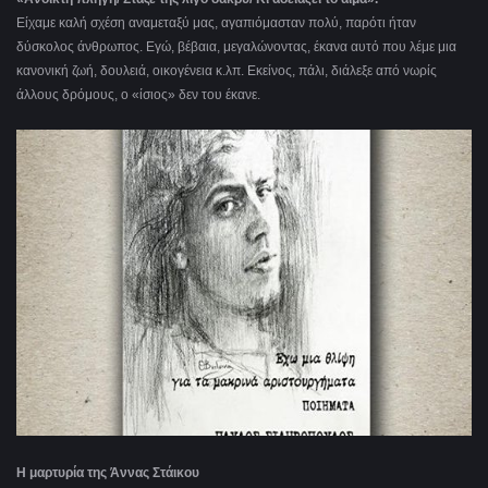
Είχαμε καλή σχέση αναμεταξύ μας, αγαπιόμασταν πολύ, παρότι ήταν
δύσκολος άνθρωπος. Εγώ, βέβαια, μεγαλώνοντας, έκανα αυτό που λέμε μια
κανονική ζωή, δουλειά, οικογένεια κ.λπ. Εκείνος, πάλι, διάλεξε από νωρίς
άλλους δρόμους, ο «ίσιος» δεν του έκανε.
Η μαρτυρία της Άννας Στάικου