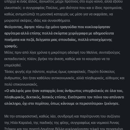
υπήρχε κι ένας άλλος, άγνωστος μέχρι πρότινος στο ευρύ κοινό, αλλά εξίσου
ελκυστικός: ο συγγραφέας Παύλος, μια ιδιότητα που και ο ίδιος προτιμούσε,
καθώς αντιμετώπιζε τη μουσική καταρχάς ως μέσο για να εκφράσει, να
μοιραστεί σκέψεις, ιδέες και συναισθήματα.
Φεύγοντας, άφησε πίσω όχι μόνο τραγούδια που κυκλοφόρησαν
αργότερα αλλά επίσης πολλά σκόρπια χειρόγραφα με αδημοσίευτα
ποιήματα και πεζά, δείγματα μιας σπουδαίας, πολλά υποσχόμενης
γραφής.
Μόλις πριν από λίγα χρόνια η μικρότερη αδελφή του Μελίνα, συνταξιούχος
εκπαιδευτικός πλέον, βρήκε την άνεση, καθώς και το κουράγιο να τα
επιμεληθεί.
Τάσεις φυγής είχε πάντοτε, κυρίως όμως εγκεφαλικές. Παρότι δύσκολος
άνθρωπος, δεν ήταν καθόλου αντικοινωνικός, αλλά πληθωρικός, εύθυμος και
πολύ επικοινωνιακός.
«Ο αδελφός μου ήταν καταρχάς ένας άνθρωπος υπερβολικός σε όλα του,
πληθωρικός, δεκτικός, δοτικός επίσης. Εισέπραττε τον πόνο του απέναντι
ολόκληρο, όχι στο περίπου, όπως κάνουμε οι περισσότεροι» ξεκίνησε.
Με την αποφασιστική, καθώς λέει, συνδρομή και παρότρυνση του συζύγου
της Ηλία Καραλιά, της παιδικής της φίλης, συγγραφέως και νομικού Άννας
Στάικου και του ποιητή Δημήτρη Βέλλα κυκλοφόρησαν τελικά τον περασμένο