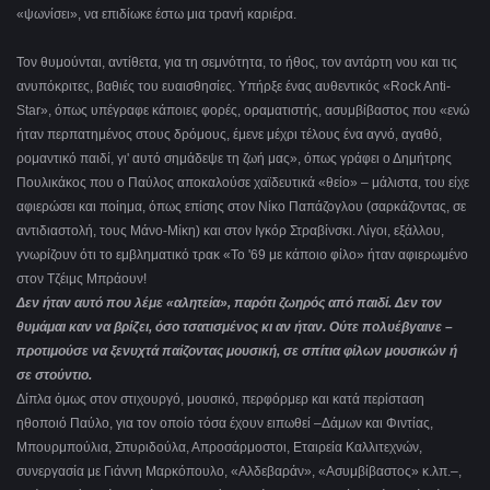
«ψωνίσει», να επιδίωκε έστω μια τρανή καριέρα.
Τον θυμούνται, αντίθετα, για τη σεμνότητα, το ήθος, τον αντάρτη νου και τις
ανυπόκριτες, βαθιές του ευαισθησίες. Υπήρξε ένας αυθεντικός «Rock Anti-
Star», όπως υπέγραφε κάποιες φορές, οραματιστής, ασυμβίβαστος που «ενώ
ήταν περπατημένος στους δρόμους, έμενε μέχρι τέλους ένα αγνό, αγαθό,
ρομαντικό παιδί, γι' αυτό σημάδεψε τη ζωή μας», όπως γράφει ο Δημήτρης
Πουλικάκος που ο Παύλος αποκαλούσε χαϊδευτικά «θείο» ‒ μάλιστα, του είχε
αφιερώσει και ποίημα, όπως επίσης στον Νίκο Παπάζογλου (σαρκάζοντας, σε
αντιδιαστολή, τους Μάνο-Μίκη) και στον Ιγκόρ Στραβίνσκι. Λίγοι, εξάλλου,
γνωρίζουν ότι το εμβληματικό τρακ «Το '69 με κάποιο φίλο» ήταν αφιερωμένο
στον Τζέιμς Μπράουν!
Δεν ήταν αυτό που λέμε «αλητεία», παρότι ζωηρός από παιδί. Δεν τον
θυμάμαι καν να βρίζει, όσο τσατισμένος κι αν ήταν. Ούτε πολυέβγαινε –
προτιμούσε να ξενυχτά παίζοντας μουσική, σε σπίτια φίλων μουσικών ή
σε στούντιο.
Δίπλα όμως στον στιχουργό, μουσικό, περφόρμερ και κατά περίσταση
ηθοποιό Παύλο, για τον οποίο τόσα έχουν ειπωθεί –Δάμων και Φιντίας,
Μπουρμπούλια, Σπυριδούλα, Απροσάρμοστοι, Εταιρεία Καλλιτεχνών,
συνεργασία με Γιάννη Μαρκόπουλο, «Αλδεβαράν», «Ασυμβίβαστος» κ.λπ.‒,