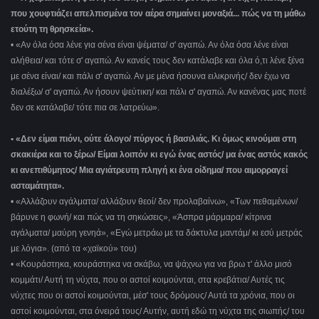
που χουφτιάζει απελπισμένα τον αέρα σημαίνει μοναξιά... πώς να τη μάθω
ετούτη τη θρησκεία».
• «Αν όλα όσα λένε για σένα είναι ψέματα/ σ' αγαπώ. Αν όλα όσα λένε είναι
αλήθεια/ και τότε σ' αγαπώ. Αν κανείς τους δεν κατάλαβε και όλα ό,τι λένε ξένα
με σένα είναι/ και πάλι σ' αγαπώ. Αν με μένα ήσουνα ειλικρινής/ δεν έχω να
διαλέξω/ σ' αγαπώ. Αν ήσουν ψεύτικη/ και πάλι σ' αγαπώ. Αν κανένας μας ποτέ
δεν σε κατάλαβε/ τότε πια σε λατρεύω».
• «Δεν είμαι πιόνι, ούτε άλογο/ πύργος ή βασιλιάς. Κι όμως κινούμαι στη
σκακιέρα και το ξέρω/ Είμαι λοιπόν κι εγώ ένας αστός/ μα ένας αστός κακός
κι ανεπιθύμητος/ Μια αγιάτρευτη πληγή κι ένα οίδημα/ που αιμορραγεί
ασταμάτητα».
• «Αλλάζουν αγάλματα/ αλλάζουν θεοί/ δεν προλαβαίνω», «Των πεθαμένων/
βάρυνε η φωνή/ και πώς να τη σηκώσεις», «Άσπρα μάρμαρα/ κίτρινα
αγάλματα/ μαύρη γενηά», «Εγώ μετράω με τα δάκτυλα μαντάμ/ κι εσύ μετράς
με λόγια». (από τα «χαϊκού» του)
• «Κουράστηκα, κουράστηκα να σκάβω, να ψάχνω για να βρω τ' άλλο μισό
κομμάτι/ Αυτή τη νύχτα, που οι αστοί κοιμούνται, στα κρεβάτια/ Αυτές τις
νύχτες που οι αστοί κοιμούνται, μέσ' τους δρόμους/ Αυτά τα χρόνια, που οι
αστοί κοιμούνται, στα όνειρά τους/ Αυτήν, αυτή εδώ τη νύχτα της σιωπής/ του