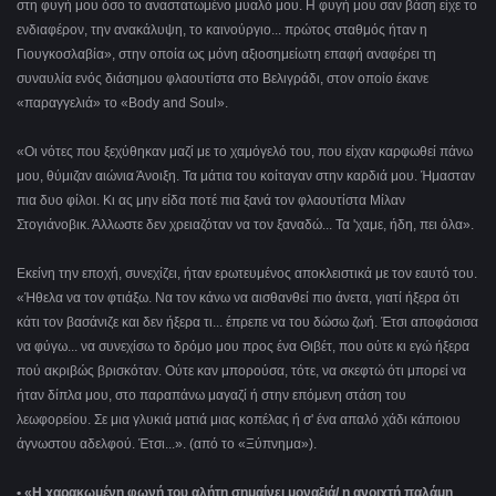
στη φυγή μου όσο το αναστατωμένο μυαλό μου. Η φυγή μου σαν βάση είχε το
ενδιαφέρον, την ανακάλυψη, το καινούργιο... πρώτος σταθμός ήταν η
Γιουγκοσλαβία», στην οποία ως μόνη αξιοσημείωτη επαφή αναφέρει τη
συναυλία ενός διάσημου φλαουτίστα στο Βελιγράδι, στον οποίο έκανε
«παραγγελιά» το «Body and Soul».
«Οι νότες που ξεχύθηκαν μαζί με το χαμόγελό του, που είχαν καρφωθεί πάνω
μου, θύμιζαν αιώνια Άνοιξη. Τα μάτια του κοίταγαν στην καρδιά μου. Ήμασταν
πια δυο φίλοι. Κι ας μην είδα ποτέ πια ξανά τον φλαουτίστα Μίλαν
Στογιάνοβικ. Άλλωστε δεν χρειαζόταν να τον ξαναδώ... Τα 'χαμε, ήδη, πει όλα».
Εκείνη την εποχή, συνεχίζει, ήταν ερωτευμένος αποκλειστικά με τον εαυτό του.
«Ήθελα να τον φτιάξω. Να τον κάνω να αισθανθεί πιο άνετα, γιατί ήξερα ότι
κάτι τον βασάνιζε και δεν ήξερα τι... έπρεπε να του δώσω ζωή. Έτσι αποφάσισα
να φύγω... να συνεχίσω το δρόμο μου προς ένα Θιβέτ, που ούτε κι εγώ ήξερα
πού ακριβώς βρισκόταν. Ούτε καν μπορούσα, τότε, να σκεφτώ ότι μπορεί να
ήταν δίπλα μου, στο παραπάνω μαγαζί ή στην επόμενη στάση του
λεωφορείου. Σε μια γλυκιά ματιά μιας κοπέλας ή σ' ένα απαλό χάδι κάποιου
άγνωστου αδελφού. Έτσι...». (από το «Ξύπνημα»).
• «Η χαρακωμένη φωνή του αλήτη σημαίνει μοναξιά/ η ανοιχτή παλάμη