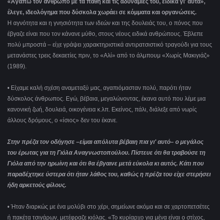
«Αγαπώ τον άνθρωπο με τα πάθη και τις αδυναμίες του, ειδικά γι' αυτά»,
έλεγε, ιδεολόγημα που δύσκολα χωράει σε κόμματα και οργανώσεις.
Η αγνότητα και η γνησιότητα των ιδεών και της δουλειάς του, ο πόνος που
έβγαζε είναι που τον κάνανε μύθο, στους νέους ειδικά ανθρώπους. Έβλεπε
πολύ μπροστά ‒ είχε γράψει χαρακτηριστικά αντιρατσιστικό τραγούδι για τους
μετανάστες τρεις δεκαετίες πριν, το «Αλί» από το άλμπουμ «Χωρίς Μακιγιάζ»
(1989).
• Είχαμε καλή σχέση αναμεταξύ μας, αγαπιόμασταν πολύ, παρότι ήταν
δύσκολος άνθρωπος. Εγώ, βέβαια, μεγαλώνοντας, έκανα αυτό που λέμε μια
κανονική ζωή, δουλειά, οικογένεια κ.λπ. Εκείνος, πάλι, διάλεξε από νωρίς
άλλους δρόμους, ο «ίσιος» δεν του έκανε.
Στην πρέζα τον οδήγησε –είμαι απόλυτα βέβαιη πια γι' αυτό– ο μεγάλος
του έρωτας για τη Γιόλα Αναγνωστοπούλου. Πίστευε ότι θα τραβούσε τη
Γιόλα από την ηρωίνη και ότι θα έβγαινε μετά εύκολα κι αυτός. Κάτι που
παραδέχτηκε ύστερα ότι ήταν λάθος του, καθώς η πρέζα του είχε στερήσει
ήδη αρκετούς φίλους.
• Ήταν διαρκώς με ένα μολύβι στο χέρι, σημείωνε ακόμα και σε χαρτοπετσέτες
ή πακέτα τσιγάρων, μετέφραζε κιόλας. «Το κυρίαρχο για μένα είναι ο στίχος,