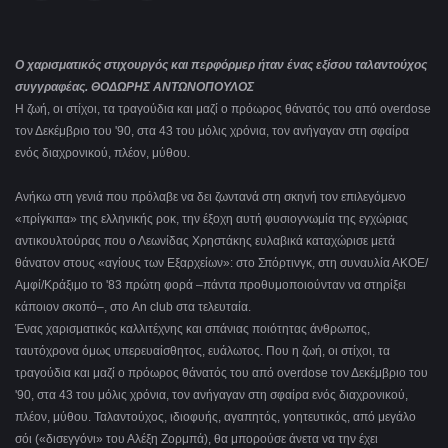
Ο χαρισματικός στιχουργός και περφόρμερ ήταν ένας εξίσου ταλαντούχος
συγγραφέας. ΘΟΔΩΡΗΣ ΑΝΤΩΝΟΠΟΥΛΟΣ
Η ζωή, οι στίχοι, τα τραγούδια και μαζί ο πρόωρος θάνατός του από overdose
τον Δεκέμβριο του '90, στα 43 του μόλις χρόνια, τον ανήγαγαν στη σφαίρα
ενός διαχρονικού, πλέον, μύθου.
Ανήκω στη γενιά που πρόλαβε να δει ζωντανά στη σκηνή τον επιλεγόμενο
«πρίγκιπα» της ελληνικής ροκ, την έξοχη αυτή φυσιογνωμία της εγχώριας
αντικουλτούρας που ο Λεωνίδας Χρηστάκης ευλαβικά καταχώρισε μετά
θάνατον στους «αγίους των Εξαρχείων»: στο Σπόρτινγκ, στη συναυλία ΑΚΟΕ/
Αμφί/Κράξιμο το '83 πρώτη φορά –πάντα προθυμοποιούνταν να στηρίξει
κάποιον σκοπό‒, στο An club στα τελευταία.
Ένας χαρισματικός καλλιτέχνης και σπάνιας ποιότητας άνθρωπος,
ταυτόχρονα όμως υπερευαίσθητος, ευάλωτος. Που η ζωή, οι στίχοι, τα
τραγούδια και μαζί ο πρόωρος θάνατός του από overdose τον Δεκέμβριο του
'90, στα 43 του μόλις χρόνια, τον ανήγαγαν στη σφαίρα ενός διαχρονικού,
πλέον, μύθου. Ταλαντούχος, ιδιοφυής, αγαπητός, γοητευτικός, από μεγάλο
σόι («δισεγγόνι» του Αλέξη Ζορμπά), θα μπορούσε άνετα να την έχει