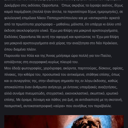
Δεκέμβριο στις εκδόσεις Opportuna. Όπως ακριβώς τα έγραψε εκείνος, δίχως
καμιά παρέμβαση (πολλά ήταν άτιτλα, τα περισσότερα δίχως ημερομηνίες), σε
φιλολογική επιμέλεια Νίκου Παπαχριστόπουλου και με «αντικριστά» αρκετά
από τα πρωτότυπα χειρόγραφα ‒ μαθαίνω, μάλιστα, ότι υπάρχει κι άλλο υπό
έκδοση ακυκλοφόρητο υλικό. Έχω μια θλίψη για μακρινά αριστουργήματα,
Eκδόσεις Opportuna Με αυτή την αφορμή και κρατώντας το Έχω μια θλίψη
για μακρινά αριστουργήματα ανά χείρας την αναζήτησα στο Νέο Ηράκλειο,
όπου διαμένει πλέον.
Παρουσία του Ηλία και της Άννας μιλήσαμε ώρα πολλή για τον Παύλο,
εστιάζοντας στη συγγραφική κυρίως πλευρά του.
Μου έδειξε φωτογραφίες, χειρόγραφα, ακόρντα, παρτιτούρες, δίσκους, αφίσες,
πίνακες, την κιθάρα του, προσωπικά του αντικείμενα, στάθηκε επίσης, όπως
και οι συνεργάτες της, στην ιδιαίτερη σημασία της εν λόγω έκδοσης, καθώς
αποκαλύπτει έναν άνθρωπο ανήσυχο, με έντονες υπαρξιακές αναζητήσεις,
αλλά συνάμα πνευματώδη, στοχαστικό, εικονοκλαστικό, σκωπτικό, ερωτικό
επίσης. Με όραμα, δύναμη και πάθος για ζωή, σε αντιδιαστολή με τη σκοτεινή,
πεσιμιστική, αυτοκαταστροφική «αύρα» που συνήθως τον περιέβαλλε.