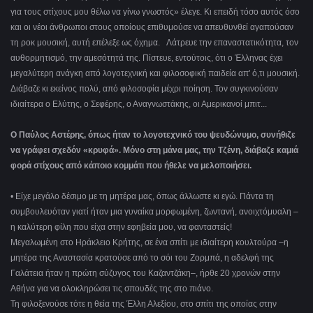
για τους στίχους μου θέλω να γίνω γνωστός» έλεγε. Κι επειδή τόσο αυτός όσο
και οι νέοι άνθρωποι στους οποίους επιθυμούσε να απευθυνθεί αγαπούσαν
τη ροκ μουσική, αυτή επέλεξε ως όχημα. Λάτρευε την επαναστατικότητα, τον
αυθορμητισμό, την αμεσότητά της. Πίστευε, εντούτοις, ότι ο Έλληνας έχει
μεγαλύτερη ανάγκη από λογοτεχνική και φιλοσοφική παιδεία απ' ό,τι μουσική.
Διάβαζε κι εκείνος πολύ, από φιλοσοφία μέχρι ποίηση. Τον συγκινούσαν
ιδιαίτερα ο Ελύτης, ο Σεφέρης, ο Αναγνωστάκης, οι Αμερικανοί μπιτ...
Ο Παύλος Αστέρης, όπως ήταν το λογοτεχνικό του ψευδώνυμο, συνήθιζε
να γράφει σχεδόν «κρυφά». Μόνο στη μάνα μας, την Τζένη, διάβαζε καμιά
φορά στίχους από κάποιο κομμάτι που ήθελε να μελοποιήσει.
• Είχε μεγάλο δέσιμο με τη μητέρα μας, όπως άλλωστε κι εγώ. Πάντα τη
συμβουλευόταν γιατί ήταν μια γυναίκα μορφωμένη, ζωντανή, ανοιχτόμυαλη ‒
η καλύτερη φίλη που είχα στην εφηβεία μου, να φανταστείς!
Μεγαλωμένη στο Ηράκλειο Κρήτης, σε ένα σπίτι με ιδιαίτερη κουλτούρα –η
μητέρα της Αναστασία κρατούσε από το σόι του Ζορμπά, η αδελφή της
Γαλάτεια ήταν η πρώτη σύζυγος του Καζαντζάκη‒, ήρθε 20 χρονών στην
Αθήνα για να ολοκληρώσει τις σπουδές της στο πιάνο.
Τη φιλοξενούσε τότε η θεία της Έλλη Αλεξίου, στο σπίτι της οποίας στην