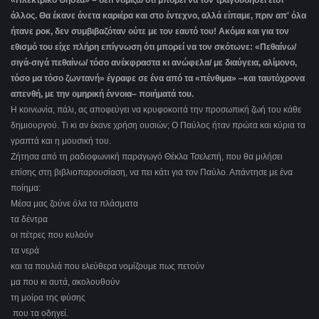
«Ηλεκτρικό Θησέα» – δεn νομίζω ότι μπορεί να τον τραγουδήσει έτσι
άλλος. Θα έκανε άνετα καριέρα και στο έντεχνο, αλλά είπαμε, πριν απ' όλα
ήτανε ροκ, δεν συμβιβαζόταν ούτε με τον εαυτό του! Ακόμα και για τον
εθισμό του είχε πλήρη επίγνωση ότι μπορεί να τον σκότωνε: «Πεθαίνω/
σιγά-σιγά πεθαίνω/ τόσο ανέκφραστα κι ανώφελα/ με διαύγεια, αλίμονο,
τόσο μα τόσο ζωντανή» έγραφε σε ένα από τα «πένθιμα» ‒και ταυτόχρονα
απενθή, με την ομηρική έννοια‒ ποιήματά του.
Η κοινωνία, πάλι, ας αποφεύγει να κρυφοκοιτά την προσωπική ζωή του κάθε
δημιουργού. Τι κι αν έκανε χρήση ουσιών; Ο Παύλος ήταν πρώτα και κύρια τα
γραπτά και η μουσική του.
Ζήτησα από τη ραδιοφωνική παραγωγό Θέκλα Τσελεπή, που θα μιλήσει
επίσης στη βιβλιοπαρουσίαση, να πει κάτι για τον Παύλο. Απάντησε με ένα
ποίημα:
Μέσα μας ζούνε όλα τα πλάσματα
τα δέντρα
οι πέτρες που κυλούν
τα νερά
και τα πουλιά που ελεύθερα νομίζουμε πως πετούν
μα που κι αυτά, ακολουθούν
τη μοίρα της φύσης
που τα οδηγεί.