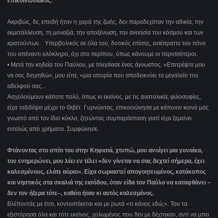
επικοινωνιακός.
Ακριβώς, δε, επειδή ήταν η χαρά της ζωής, δεν παραδεχόταν την αδικία, την
εκμετάλλευση, τη μοναξιά, την αποξένωση, την ανοησία του κόσμου και των
κρατούντων. Υπερβολικός σε όλα του, δοτικός επίσης, εισέπραττε τον πόνο
του απέναντι ολόκληρο, όχι στο περίπου, όπως κάνουμε οι περισσότεροι.
• Μετά την κηδεία του Παύλου, με πλησίασε ένας άγνωστος. «Επιτρέψτε μου
να σας διηγηθώ», μου είπε, «μια ιστορία που αποδεικνύει το μεγαλείο του
αδελφού σας...
Ασχολούμουν κάποτε πολύ, όπως κι εκείνος, με τις ανατολικές φιλοσοφίες,
είχα ταξιδέψει μέχρι το Θιβέτ. Γυρνώντας, επικοινώνησα με κάποιον κοινό μας
γνωστό από τον ίδιο κύκλο, ζητώντας συμπαράσταση γιατί είχα ξεμείνει
εντελώς από χρήματα. Συμφώνησε.
Φτάνοντας στο σπίτι του στην Κηφισιά, χτυπώ, μου ανοίγει μια γυναίκα,
τον ενημερώνει, μου λέει εν τέλει «δεν γίνεται να σας δεχτεί σήμερα, έχει
καλεσμένους, ελάτε αύριο». Είχα σωριαστεί απογοητευμένος, κατάκοπος
και νηστικός στα σκαλιά της εισόδου, όταν είδα τον Παύλο να καταφθάνει –
δεν τον ήξερα τότε–, καθότι ήταν κι αυτός καλεσμένος.
Βλέποντάς με έτσι, κοντοστέκεται και με ρωτά «τι κάνεις εδώ;». Του τα
εξιστόρησα όλα και τότε εκείνος, χολωμένος που δεν με δέχτηκαν, αντί να μπει