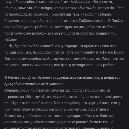
τραγούδια συνήθως ή κάνα ποίημα, ήταν ολοκληρωμένο. Θα σύστηνα,
πάντως, όπως για κάθε ποίημα, να διαβαστούν «έξω φωνή», απαγγελία – έτσι
τα προσλαμβάνεις καλύτερα. Γνωριστήκαμε τέλη '77 μέσω της Μαρίας
Ρωμανού, μιας τραγουδίστριας που ήταν με τον Σαββόπουλο τότε. Ο Παύλος
είχε ακούσει για την μπάντα μας, οπότε ήρθε και μας βρήκε στο στούντιο,
προτείνοντας συνεργασία – είχε ήδη έτοιμα τα περισσότερα κομμάτια του
«Φλου».
Εμείς, έχοντάς τον ήδη ακουστά, συμφωνήσαμε. Τα πρώτα κομμάτια που
παίξαμε μαζί, έτσι, πειραματικά ήταν το «One room country shack» του Buddy
Guy, που ηχογραφήθηκε κιόλας αργότερα σε συναυλία μας στο Σπόρτινγκ, και
το «White Horses» των Stones, που ήταν η αγαπημένη του ροκ μπάντα.
Ο θάνατός του ήταν σίγουρα ένα μεγάλο σοκ για όλους μας, η μνήμη του
όμως είναι παραπάνω από ζωντανή.
Θυμάμαι, ακόμα, τα ατέλειωτα ξενύχτια μας, πάντα μετά μουσικής, τα
περισσότερα εδώ, στην πλατεία Αμερικής, στο στούντιο και σπίτι ταυτόχρονα
που είχαμε οι Σπυριδούλα στη Λέλας Καραγιάννη – το 'φερε, μάλιστα, έτσι η
τύχη, ώστε πλέον επέστρεψα και ζω στην ίδια γειτονιά, ίσως επειδή ο
δολοφόνος γυρίζει πάντα στον τόπο του εγκλήματος! Δεν είχε ιδιαίτερες
μουσικές γνώσεις, διέθετε εντούτοις εξαιρετικό μουσικό ένστικτο και μια
φοβερή ικανότητα να επιλέγει συνεργάτες που να μπορούν όχι μόνο να