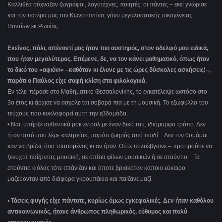
Καλλιθέα σύχναζαν ζωγράφοι, λογοτέχνες, ποιητές, οι πάντες – εκεί γνώρισε
και τον πατέρα μας τον Κωνσταντίνο, γόνο μεγαλοαστικής οικογένειας
Ποντίων εκ Ρωσίας.
Εκείνος, πάλι, απέναντί μας ήταν πιο αυστηρός, στον αδελφό μου ειδικά,
που ήταν μεγαλύτερος. Επέμενε, δε, να τον κάνει μαθηματικό, όπως ήταν
το δικό του «αφιόνι» ‒καθόταν κι έλυνε με τις ώρες δύσκολες ασκήσεις!‒,
παρότι ο Παύλος είχε σαφή κλίση στα φιλολογικά.
Εν τέλει πέρασε στο Μαθηματικό Θεσσαλονίκης, το εγκατέλειψε ωστόσο στο
3ο έτος κι άρχισε να ασχολείται σοβαρά πια με τη μουσική. Το εξώφυλλο του
τεύχους που κυκλοφορεί αυτή την εβδομάδα.
• Ναι, υπήρξε αυθεντικά ροκ εν ρολ με έναν δικό του, ιδιόμορφο τρόπο. Δεν
ήταν αυτό που λέμε «αλητεία», παρότι ζωηρός από παιδί. Δεν τον θυμάμαι
καν να βρίζει, όσο τσατισμένος κι αν ήταν. Ούτε πολυέβγαινε – προτιμούσε να
ξενυχτά παίζοντας μουσική, σε σπίτια φίλων μουσικών ή σε στούντιο. Τα
στούντιο κιόλας τότε σπάνιζαν και όποτε βρισκόταν κάποιο εύκαιρο
μαζεύονταν από διάφορα γκρουπάκια και παίζανε μαζί.
• Τάσεις φυγής είχε πάντοτε, κυρίως όμως εγκεφαλικές. Δεν ήταν καθόλου
αντικοινωνικός, ήτανε άνθρωπος πληθωρικός, εύθυμος και πολύ