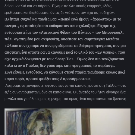
δώσουν αλλά και να πάρουν. Είχαμε πολλές κοινές επιρροές, ιδέες,
ερεθίσματα και διαβάσματα, όντας δε νεότερος τον είχα ως «οδηγό».
Βλέπαμε συχνά και ταινίες μαζί –ειδικά εγώ ήμουν «άρρωστος» με το
σινεμά‒, τις οποίες έπειτα καθόμασταν και σχολιάζαμε. Είχαμε π.χ.
ενθουσιαστεί με τον «Αμερικανό Φίλο» του Βέντερς ‒ τον Μπουνιουέλ,
πάλι, αγαπημένο μου σκηνοθέτη, ουδέποτε τον συμπάθησε! Μετά το
«Φλου» συνεχίσαμε να συνεργαζόμαστε σε διάφορα πράγματα, συν μια
αποτυχημένη απόπειρα να κάνουμε μαζί το υλικό του «Εν Λευκώ», που
είχε αρχικά δοκιμάσει με τους Sharp Ties. Όμως δεν συντονιζόμασταν
καλά κι αν ο Παύλος δεν γούσταρε κάτι πραγματικά, το παράταγε.
Συνεχίσαμε, εντούτοις, να κάνουμε στενή παρέα, τζαμάραμε κιόλας μαζί
καμιά φορά, προτού φτιάξει τους Απροσάρμοστους.
Αρχίσαμε να χανόμαστε, αφότου έφυγα για κάποια χρόνια στη Γαλλία – στο
εξής συναντιόμασταν μόνο σε κάποια live. Ο θάνατός του ήταν σίγουρα ένα
μεγάλο σοκ για όλους μας, η μνήμη του όμως είναι παραπάνω από ζωντανή.