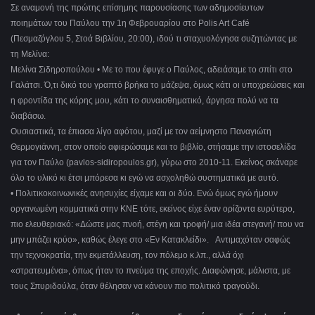
Σε αναμονή της πρώτης επίσημης παρουσίασης των αδημοσίευτων
ποιημάτων του Παύλου την 1η Φεβρουαρίου στο Polis Art Café
(Πεσμαζόγλου 5, Στοά Βιβλίου, 20:00), ιδού τι σταχυολόγησα συζητώντας με
τη Μελίνα:
Μελίνα Σιδηροπούλου • Με το που έφυγε ο Παύλος, αδειάσαμε το σπίτι στο
Γαλάτσι. Ό,τι δικό του γραπτό βρήκα το μάζεψα, όμως κάτι οι υποχρεώσεις και
η φροντίδα της κόρης μου, κάτι το συναισθηματικό, άργησα πολύ να τα
διαβάσω.
Ουσιαστικά, τα έπιασα λίγο αφότου, μαζί με τον αείμνηστο Παναγιώτη
Θερμογιάννη, στον οποίο αφιερώσαμε και το βιβλίο, στήσαμε την ιστοσελίδα
για τον Παύλο (pavlos-sidiropoulos.gr), γύρω στο 2010-11. Εκείνος σκάναρε
όλο το υλικό κι έτσι μπόρεσα κι εγώ να ασχοληθώ συστηματικά με αυτό.
• Πολιτικοκοινωνικές ανησυχίες είχαμε και οι δύο. Ενώ όμως εγώ ήμουν
οργανωμένη κομματικά στην ΚΝΕ τότε, εκείνος είχε έναν ορίζοντα ευρύτερο,
πιο ελευθεριακό: «Δώστε μας πνοή, στέγη και τροφή/ μια ιδέα στεγανή/ που να
μην μπάζει κρύο», καθώς έλεγε στο «Εν Κατακλείδι». Αντιμαχόταν σαφώς
την τεχνοκρατία, την εκμετάλλευση, τον πόλεμο κ.λπ., αλλά όχι
«στρατευμένα», όπως ήταν το πνεύμα της εποχής. Διαφώνησε, μάλιστα, με
τους Σπυριδούλα, όταν θέλησαν να κάνουν πιο πολιτικό τραγούδι.