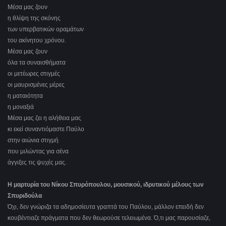
Μέσα μας ζουν
η θλίψη της σκόνης
των υπερβατικών οραμάτων
του ακίνητου χρόνου.
Μέσα μας ζουν
όλα τα συναισθήματα
οι μετέωρες στιγμές
οι μαυρισμένες μέρες
η ματαιότητα
η μοναξιά
Μέσα μας ζει η αλήθεια μας
κι εκεί συναντιόμαστε Παύλο
στην αιώνια στιγμή
που μιλώντας για σένα
άγγιξες τις ψυχές μας.
Η μαρτυρία του Νίκου Σπυρόπουλου, μουσικού, ιδρυτικού μέλους των
Σπυριδούλα
Όχι, δεν γνώριζα τα αδημοσίευτα γραπτά του Παύλου, μάλλον επειδή δεν
κουβέντιαζε πράγματα που δεν θεωρούσε τελειωμένα. Ό,τι μας παρουσίαζε,