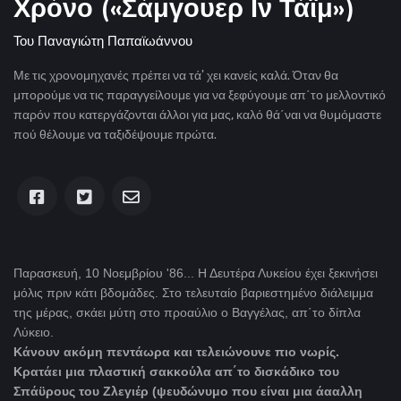
Χρόνο («Σάμγουερ Ιν Τάϊμ»)
Του
Παναγιώτη Παπαϊωάννου
Με τις χρονομηχανές πρέπει να τά' χει κανείς καλά. Όταν θα
μπορούμε να τις παραγγείλουμε για να ξεφύγουμε απ΄το μελλοντικό
παρόν που κατεργάζονται άλλοι για μας, καλό θά΄ναι να θυμόμαστε
πού θέλουμε να ταξιδέψουμε πρώτα.
Παρασκευή, 10 Noεμβρίου '86... Η Δευτέρα Λυκείου έχει ξεκινήσει
μόλις πριν κάτι βδομάδες. Στο τελευταίο βαριεστημένο διάλειμμα
της μέρας, σκάει μύτη στο προαύλιο ο Βαγγέλας, απ΄το δίπλα
Λύκειο.
Κάνουν ακόμη πεντάωρα και τελειώνουνε πιο νωρίς.
Κρατάει μια πλαστική σακκούλα απ΄το δισκάδικο του
Σπάϋρους του Ζλεγιέρ (ψευδώνυμο που είναι μια άααλλη