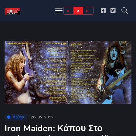
A-
A
A+
Άρθρα
28-09-2015
Ιron Maiden: Κάπου Στο