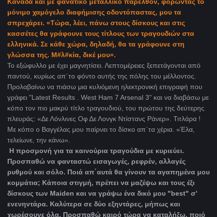
Καναδά και με φανατικό μεταλλικό παρελθόν, φορώντας το
μόνιμο χαμόγελο διαφήμισης οδοντόπαστας, μου τα
σπρεχάρει. «Τώρα, λέει, πάνω στους δίσκους και στις
κασσέτες θα γράφουνε τους τίτλους των τραγουδιών στα
ελληνικά. Σε κάθε χώρα, δηλαδή, θα τα γράφουνε στη
γλώσσα της. Μ#λ#κία, δικέ μου».
Το εξώφυλλο με έχει μαγνητίσει. Λεπτομέρειες ξεπετάγονται από
παντού, κυρίως απ΄το φόντο αυτής της πόλης του μέλλοντος.
Προλαβαίνω να πιάσω μια κυλιόμενη ηλεκτρονική επιγραφή που
γράφει "
Latest
Results . West Ham 7 Arsenal
3" και να διαβάσω με
κόπο τον πιο μακρύ τίτλο τραγουδιού, του πρώτου της δεύτερης
πλευράς: «Δε Λόνλινες Οφ Δε Λονγκ Ντίστανς Ράνερ». Τιτλάρα !
Με κόπο ο Βαγγέλας μου παίρνει το δίσκο απ΄τα χέρια. «Έλα,
τελείωνε, την κάνω».
Η προσμονή για τα καινούρια τραγούδια με κυριεύει.
Προσπαθώ να φανταστώ εισαγωγές, ρεφρέν, αλλαγές
ρυθμού και σόλο. Ποιά απ΄αυτά θα γίνουν τα αγαπημένα μου
κομμάτια; Κάποια στιγμή, πρέπει να μαζέψω και τους έξι
δίσκους των
Maiden
και να γράψω ένα δικό μου "best
" σ'
ενενηντάρα. Καλύτερα σε δύο εξηντάρες, μήπως και
χωρέσουνε όλα. Προσπαθώ καιρό τώρα να καταλήξω, ποιό