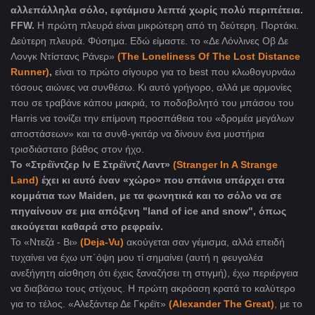
αλλεπάλληλα σόλο, εφτάμισυ λεπτά χωρίς πολύ περιπέτεια.
FFW
.
Η πρώτη πλευρά είναι μικρώτερη από τη δεύτερη. Πορτάκι.
Δεύτερη πλευρά. Φύσημα. Εδώ είμαστε. το «Δε Λόνλινες Οβ Δε
Λονγκ Ντίστανς Ράνερ»
(
The Loneliness Of The Lost Distance
Runner)
,
είναι το πρώτο σίγουρο για το best
που κλωθογυρνάω
τόσους αιώνες να συνθέσω. Κι αυτό γρήγορο, αλλά με αρμονίες
που σε τραβάνε κάπου μακριά, το ποδοβολητό του μπάσου του
Harris να τονίζει την επίμονη προσπάθεια του «δρομέα μεγάλων
αποστάσεων» και τα συνθ-γκιτάρ να δίνουν ένα μυστήρια
τρισδιάστατο βάθος στον ήχο.
Το «Στρέϊντζερ Ιν Ε Στρέϊντζ Λαντ»
(Stranger In A Strange
Land)
έχει κι αυτό έναν «χώρο» που σπάνια υπάρχει στα
κομμάτια των Maiden, με τα φωνητικά και το σόλο να σε
πηγαίνουν σε μια απόξενη "land of ice and snow", όπως
ακούγεται καθαρά στο ρεφραίν.
Το «Ντεζά - Βι»
(Deja-Vu)
ακούγεται σαν γέμισμα, αλλά επειδή
τυχαίνει να έχω υπ΄όψη μου τί σημαίνει (αυτή η φευγαλέα
ανεξήγητη αίσθηση ότι έχεις ξαναζήσει τη στιγμή), έχω περιέργεια
να διαβάσω τους στίχους. Η πρώτη ακρόαση κρατά το καλύτερο
για το τέλος. «Αλεξάντερ Δε Γκρέϊτ»
(Alexander The Great
)
,
με το