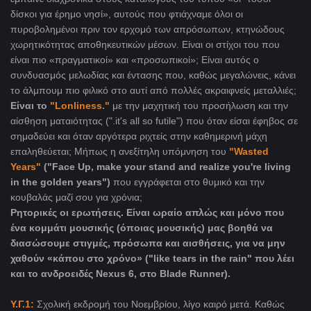
δίσκοι για έρημο νησί», αυτούς που φτιάχναμε όλοι οι
πυροβολημένοι πριν τον ερχομό των απρόσωπων, κτηνώδους
χωρητικότητας αποθηκευτικών μέσων. Είναι οι στίχοι του που
είναι πιο «πραγματικοί» και «προσωπικοί»; Είναι αυτός ο
συνδυασμός μελωδίας και έντασης που, καθώς μεγαλώνεις, κάνει
το άλμπουμ πιο φιλικό στο αυτί από πολλές ακραιφνείς μεταλλιές;
Είναι το
"
Lonliness
."
με την μαχητική του προσήλωση και την
αίσθηση ματαιότητας (".
it's all so futile") που όταν είσαι έφηβος σε
σημαδεύει και όταν αργότερα ριχτείς στην καθημερινή μάχη
επαληθεύεται; Μήπως η ανεξίτηλη υπόμνηση του
"Wasted
Years"
("Face Up, make your stand and
realize
you're living
in the golden years")
που εγγράφεται στο θυμικό και την
κουβαλάς μαζί σου για χρόνια;
Ρητορικές οι ερωτήσεις. Είναι ωραίο απλώς και μόνο που
ένα κομμάτι μουσικής (όποιας μουσικής) μας βοηθά να
διασώσουμε στιγμές, πρόσωπα και αισθήσεις, για να μην
χαθούν «κάπου στο χρόνο» ("like tears in the rain" που λέει
και το ανδροειδές Nexus 6, στο Blade Runner).
Υ.Γ.1:
Σχολική εκδρομή του Νοεμβρίου, λίγο καιρό μετά. Καθώς