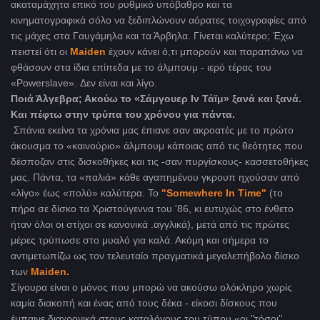
ακαταμάχητα επικό του ρυθμικό υπόβαθρο και τα
κινηματογραφικά σόλο να ξεδιπλώνουν αόρατες τοιχογραφίες από
τις μάχες στα Γαυγάμηλα και τα Άρβηλα. Γίνεται καλύτερο; Έχω
πειστεί ότι οι
Maiden
έχουν κάνει ό,τι μπορούν και παραπάνω να
φθάσουν στα ίδια επίπεδα με το άλμπουμ - ιερό τέρας του
«Powerslave». Δεν είναι και λίγο.
Ποιά Άλγεβρα; Ακούω το «Σάμγουερ Ιν Τάϊμ» ξανά και ξανά.
Και πέφτω στην τρύπα του χρόνου για πάντα.
Σπάνια εκείνα τα χρόνια μας έπιανε σαν ακροατές με το πρώτο
άκουσμα το «καινούριο» άλμπουμ κάποιας από τις θεότητες που
δέσποζαν στις δισκοθήκες και τις -σαν πυργίσκους- κασσετοθήκες
μας. Πάντα, τα «παλιά» κάθε αγαπημένου γκρουπ ηχούσαν από
«λίγο» έως «πολύ» καλύτερα. Το
"
Somewhere
In Time
"
(το
πήρα σε δίσκο τα Χριστούγεννα του '86, κι ευτυχώς στο ένθετο
ήταν όλοι οι στίχοι σε κανονικά .αγγλικά), μετά από τις πρώτες
μέρες τρύπωσε στο μυαλό για καλά. Ακόμη και σήμερα το
αντιμετωπίζω ως τον τελευταίο πραγματικά μεγαλεπήβολο δίσκο
των
Maiden
.
Σίγουρα είναι ο μόνος που μπορώ να ακούσω ολόκληρο χωρίς
καμία διακοπή και ένας από τους δέκα - είκοσι δίσκους που
έμπαινε διαχρονικά στους καταλόγους του τύπου «οι "τόσοι''