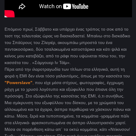
Επόμενο πρωί, Σάββατο και υπάρχει ένας τρόπος το σοκ από το
τεστ της τελευταίας ώρας να διασκεδαστεί. Μπαίνω στο δισκάδικο
του Σπάϋρους του Ζλεγιέρ, ακουμπάω μπροστά του ένα
πεντακοσάρικο, δύο τσαλακωμένα κατοστάρικα και κάτι ψιλά και
κείνος μου κατεβάζει, από το ράφι που υψώνεται πίσω του, την
κασσέτα του . «Σάμγουερ Ιν Τάϊμ».
Πέρα από την ιλαροτραγωδία των τίτλων στα ελλ
ηνικά, αυτή τη
φορά η
EMI δεν είναι τόσο γαλαντόμος, όπως με την κασσέτα του
"Powerslave"
,
που είχε μέσα στίχους, φωτογραφίες, έγχρωμη
ράχη με το χρυσό λογότυπο και εξώφυλλο που έπιανε όλη την
πρόσοψη. Στο εξώφυλλο της κασσέτας της EMI
, ό,τι συνήθως.
Μια σμίκρυνση του εξωφύλλου του δίσκου, με τα χρώματά του
αλλοιωμένα και τα άχαρα, άσπρα περιθώρια να χάσκουν πάνω και
κάτω. Μέσα, ξερά και τυποποιημένα, τα κομμάτια -γραμμένα πάλι
στα ελληνικά- φρεσκοτυπωμένα σε άσπρο ιλλουστρασιόν χαρτί.
Μέσα σε παρένθεση κάτω απ΄ τα οκτώ κομμάτια, κάτι «Ντίκινσον/
Σμιθ», «Χάρρις» και τέτοια. Όλα αυτά όμως μοιάζουν περιττές