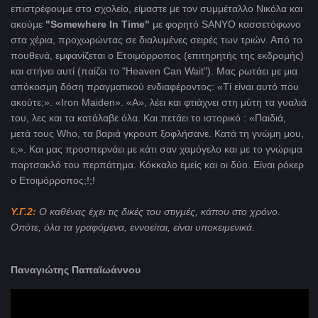
επιστρέφουμε στο σχολείο, είμαστε με τον συμμέταλλο Νικόλα και
ακούμε
"
Somewhere In Time"
με φορητό SANYO κασσετόφωνο
στα χέρια, προχωρώντας σε διαλυμένες σειρές των τριών. Από το
πουθενά, εμφανίζεται ο Ετοιμόρροπος (επιτηρητής της εκδρομής)
και στήνει αυτί (παίζει το "Heaven Can Wait"). Μας ρωτάει με μια
απόκοσμη δόση πραγματικού ενδιαφέροντος: «Τί είναι αυτό που
ακούτε;». «Iron Maiden
». «Α», λέει και φτιάχνει στη μύτη τα γυαλιά
του, λες και τα κατάλαβε όλα. Και πετάει το ιστορικό : «Παιδιά,
μετά τους
Who
, τα βαριά γκρουπ ξοφλήσανε. Κατά τη γνώμη μου,
ε;». Και μας προσπερνάει με κάτι σαν χαμόγελο και με το γνώριμα
παρτσακλό του περπάτημα. Κόκκαλο εμείς και οι δύο. Είναι ρόκερ
ο Ετοιμόρροπος;!;!
Υ.Γ.2:
Ο καθένας έχει τις δικές του στιγμές, κάπου στο χρόνο.
Οπότε, όλα τα γραφόμενα, εννοείται, είναι υποκειμενικά.
Παναγιώτης Παπαϊωάννου