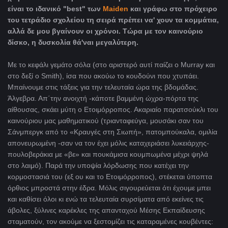
είναι το ιδανικό "
best" των
Maiden
και γράφω στο πρόχειρο
του τετράδιο σχολείου τη σειρά πρέπει να' χουν τα κομμάτια,
αλλά δε μου βγαίνουν οι χρόνοι. Τώρα με τον καινούριο
δίσκο, η δυσκολία θά'ναι μεγαλύτερη.
Με το κεφάλι γεμάτο σόλα (στο αριστερό αυτί παίζει ο
Murray και
στο δεξί ο Smith
), ίσα που ακούω το κουδούνι που χτυπάει.
Μπαίνουμε στις τάξεις για την τελευταία ώρα της βδομάδας.
Άλγεβρα. Απ΄την ανοιχτή -κάποτε βαμμένη ώχρα-πόρτα της
αίθουσας, σκάει μύτη ο Ετοιμόρροπος. Ακαριαίο παρατσούκλι του
καινούριου μας μαθηματικού (τριανταφεύγα, μουσάκι σαν του
Σάνμπεργκ από το «Κραυγές στη Σιωπή», πατομπούκαλα, ομιλία
απονευρωμένη -σαν να τον έχει μόλις καταχεριάσει λυκειάρχης-
πουλοβεράκια με «βε» και πουκάμισα κουμπωμένα μέχρι ψηλά
στο λαιμό). Παρά την υποψία λόρδωσης που κατέχει την
κορμοστασιά του (εξ ου και το Ετοιμόρροπος), στέκεται ύποπτα
όρθιος μπροστά στην έδρα. Μόλις σιγουρεύεται ότι έχουμε μπει
και καθίσει όλοι κι ενώ τα τελευταία συρσίματα από εκείνες τις
άβολες, ξύλινες καρέκλες της απανταχού Μέσης Εκπαίδευσης
σταματούν, τον ακούμε να ξεστομίζει τις καταραμένες κουβέντες: