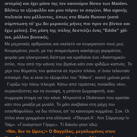
ιστορία) και έχει μέσα της τον καινούριο δίσκο των
Maiden
.
Βλέπω το εξώφυλλο και μου πέφτει το σαγώνι. Μια αχανής
πολιτεία του μέλλοντος, όπως στο
Blade Runner
(κατά
σύμπτωση τό' χω δει μερικούς μήνες πιο πριν σε βίντεο και
έχω μείνει). Στη μέση της πόλης δεσπόζει ένας "
Eddie
" χάϊ-
τεκ, μάλλον βιονικός.
Με μηχανικές αρθρώσεις και σκελετό να συγκρατούν τους μυς.
Κουρεμένος γουλί, με την αναμενόμενη κακόψυχη γκριμάτσα,
φοράει μια ηλεκτρονική διόπτρα και κραδαίνει ένα «διαστημικό»
όπλο, που από την κάννη του βγαίνει κάτι σαν ιριδίζων καπνός. Το
χέρι του θύματός του φαίνεται σε πρώτο πλάνο, σ΄έναν τελευταίο
σπασμό. Λες κι είναι το εξώφυλλο του "
Killers", εκατό χρόνια μετά.
Γυρίζω την πίσω πλευρά. Κάτω από τεράστιες πινακίδες νέον,
ουρανοξύστες και τα συναφή, η μπάντα ζωγραφιστή, σαν
συμμορία έτοιμη να την κάνει. Μπροστά ο
Dickinson
που κρατάει
κάτι που μοιάζει με μυαλό. Το μάτι ανεβαίνει στη ράχη του
οπισθόφυλλου, να δω τίτλους απ΄τα καινούρια κομμάτια. Σοκ. Οι
τίτλοι είναι γραμμένοι στα ελληνικά: «Πλευρά Α΄: Κοτ Σάμγουερ Ιν
Τάϊμ». «Γουέηστεντ Γήαρς». Τί διάολο γίνετ΄εδώ;
«Ναι, δεν το ξέρεις;» Ο Βαγγέλας, μεγαλωμένος στον