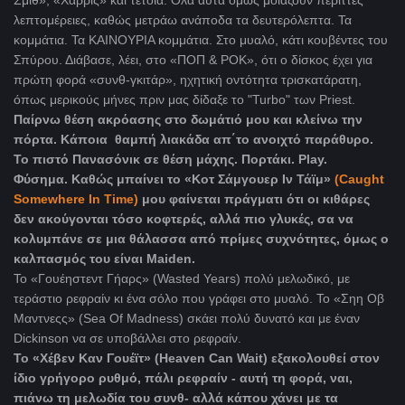
λεπτομέρειες, καθώς μετράω ανάποδα τα δευτερόλεπτα. Τα
κομμάτια. Τα ΚΑΙΝΟΥΡΙΑ κομμάτια. Στο μυαλό, κάτι κουβέντες του
Σπύρου. Διάβασε, λέει, στο «ΠΟΠ & ΡΟΚ», ότι ο δίσκος έχει για
πρώτη φορά «συνθ-γκιτάρ», ηχητική οντότητα τρισκατάρατη,
όπως μερικούς μήνες πριν μας δίδαξε το "
Turbo" των Priest.
Παίρνω θέση ακρόασης στο δωμάτιό μου και κλείνω την
πόρτα. Κάποια θαμπή λιακάδα απ΄το ανοιχτό παράθυρο.
Το πιστό Πανασόνικ σε θέση μάχης. Πορτάκι.
Play
.
Φύσημα. Καθώς μπαίνει το «Κοτ Σάμγουερ Ιν Τάϊμ»
(Caught
Somewhere In Time)
μου φαίνεται πράγματι ότι οι κιθάρες
δεν ακούγονται τόσο κοφτερές, αλλά πιο γλυκές, σα να
κολυμπάνε σε μια θάλασσα από πρίμες συχνότητες, όμως ο
καλπασμός του είναι Maiden.
Το «Γουέηστεντ Γήαρς» (Wasted Years) πολύ μελωδικό, με
τεράστιο ρεφραίν κι ένα σόλο που γράφει στο μυαλό. Το «Σηη Οβ
Μαντνεςς» (Sea Of Madness) σκάει πολύ δυνατό και με έναν
Dickinson να σε υποβάλλει στο ρεφραίν.
Το «Χέβεν Καν Γουέϊτ» (Heaven Can Wait) εξακολουθεί στον
ίδιο γρήγορο ρυθμό, πάλι ρεφραίν - αυτή τη φορά, ναι,
πιάνω τη μελωδία του συνθ- αλλά κάπου χάνει με τα