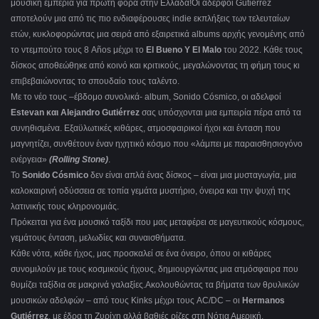
μουσική εμπερία για πρώτη φορά στην Ελλάδα!Οι αδερφοί Gutiérrez
αποτελούν μια από τις πιο ενδιαφέρουσες indie εκπλήξεις των τελευταίων
ετών, κυκλοφορώντας μια σειρά από εξαιρετικά albums αρχής γενομένης από
το ντεμπούτο τους 8 Años μέχρι το
El Bueno Y El Malo
του 2022. Κάθε τους
δίσκος αποθεώθηκε από κοινό και κριτικούς, μεγαλώνοντας τη φήμη τους κι
επιβεβαιώνοντας το σπουδαίο τους ταλέντο.
Με το νέο τους –έβδομο συνολικά- album, Sonido Cósmico, οι αδελφοί
Estevan και Alejandro Gutiérrez
σας υπόσχονται μια εμπειρία πέρα από τα
συνηθισμένα. Εξαϋλωτικές κιθάρες, ατμοσφαιρικοί ήχοι και ένταση που
μαγνητίζει, συνθέτουν έναν ηχητικό κόσμο που «λάμπει με παραισθησιογόνο
ενέργεια»
(Rolling Stone)
.
Το
Sonido Cósmico
δεν είναι απλά ένας δίσκος – είναι μια μυσταγωγία, μια
καλοκαιρινή οδύσσεια σε τοπία γεμάτα μυστήριο, όνειρα και την ψυχή της
λατινικής τους κληρονομιάς.
Πρόκειται για ένα μουσικό ταξίδι που μας μεταφέρει σε μαγευτικούς κόσμους,
γεμάτους ένταση, μελωδίες και συναισθήματα.
Κάθε νότα, κάθε ήχος, μας προσκαλεί σε ένα όνειρο, όπου οι κιθάρες
συνομιλούν με τους κοσμικούς ήχους, δημιουργώντας μια ατμόσφαιρα που
θυμίζει ταξίδια σε μακρινά γαλαξίες.Ακολουθώντας τα βήματα των θρυλικών
μουσικών αδελφών – από τους Kinks μέχρι τους AC/DC – οι
Hermanos
Gutiérrez
, με έδρα τη Ζυρίχη αλλά βαθιές ρίζες στη Νότια Αμερική,