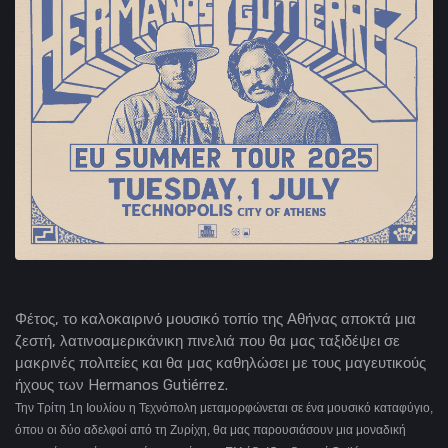
Φέτος, το καλοκαιρινό μουσικό τοπίο της Αθήνας αποκτά μια
ζεστή, λατινοαμερικάνικη πινελιά που θα μας ταξιδέψει σε
μακρινές πολιτείες και θα μας καθηλώσει με τους μαγευτικούς
ήχους των Hermanos Gutiérrez.
Την Τρίτη 1η Ιουλίου η Τεχνόπολη μεταμορφώνεται σε ένα μουσικό καταφύγιο,
όπου οι δύο αδελφοί από τη Ζυρίχη, θα μας παρουσιάσουν μια μοναδική