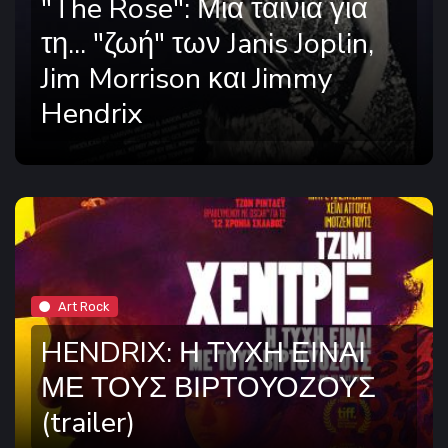
"The Rose": Μία ταινία για
τη... "ζωή" των Janis Joplin,
Jim Morrison και Jimmy
Hendrix
Art Rock
HENDRIX: Η ΤΥΧΗ ΕΙΝΑΙ
ΜΕ ΤΟΥΣ ΒΙΡΤΟΥΟΖΟΥΣ
(trailer)