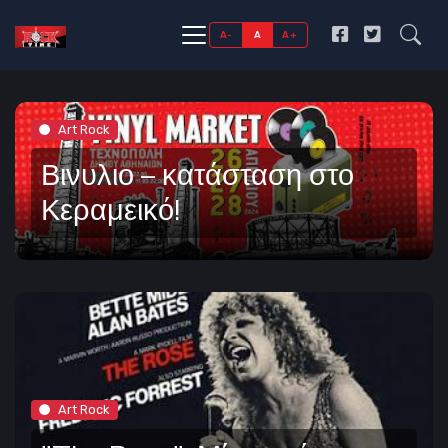
A-
A
A+
Art Rock
Βινυλιο – κατάσταση στο
Κεραμεικό!
Art Rock