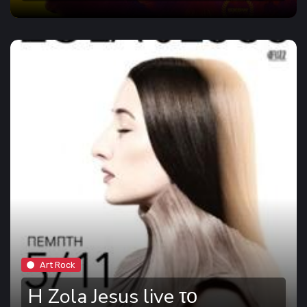
Art Rock
H Zola Jesus live το