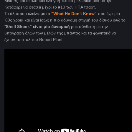
Sisters) και ακολουθεί ένα γοητευτικό μελωδικό ροκ μοτίβο.
Κατάφερε να φτάσει μέχρι το #10 των ΗΠΑ τσαρτ.
Το άλμπουμ κλείνει με το
"What He Don't Know"
που έχει μία
'60ς χροιά και είναι ίσως η πιο αδύναμη στιγμή του δίσκου ενώ το
"
Shell Shock"
είναι μία δυναμική
ροκ σύνθεση με την
υπογραφή όλων των μελών της μπάντας και τα φωνητικά να
έχουν το στυλ του Robert Plant.