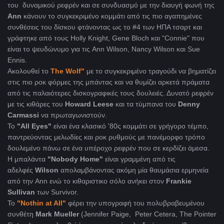
του δυναμικού ρεφρέν και σε συνδυασμό με την διαυγή φωνή της
Ann
κάνουν το συγκεκριμένο κομμάτι από τις πιο αγαπημένες
συνθέσεις του δίσκου φτάνοντας ως το #4 των ΗΠΑ τσαρτ και
γράφτηκε από τους Holly Knight, Gene Bloch και "Connie" που
είναι το ψευδώνυμο για τις Ann Wilson, Nancy Wilson και Sue
Ennis.
Ακολουθεί το
The Wolf"
με το συγκεκριμένο τραγούδι να βηματίζει
στις πιο ροκ φόρμες της μπάντας και να θυμίζει αρκετά πράματα
από τις παλαιότερες δισκογραφικές τους δουλειές. Δυνατό ρεφρέν
με τις κιθάρες του
Howard Leese
και τα τύμπανα του
Denny
Carmassi
να πρωταγωνιστούν.
Το
"All Eyes"
είναι ένα κλασικό '80ς κομμάτι σε γρήγορο τέμπο,
παντρεύοντας μελωδίες και ροκ ρυθμούς με πανέμορφο τρόπο
δουλεμένο πάνω σε ένα υπέροχο ρεφρέν που σε κερδίζει άμεσα.
Η μπαλάντα
"Nobody Home"
είναι γραμμένη από τις
αδελφές
Wilson
απολαμβάνοντας ακόμη μία θαυμάσια ερμηνεία
από την Ann ενώ το κιθαριστικο σόλο ανήκει στον
Frankie
Sullivan
των Survivor.
To
"Nothin at All"
φέρει την υπογραφή του πολυβραβευμένου
συνθέτη
Mark Mueller
(Jennifer Paige, Peter Cetera, The Pointer