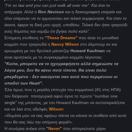
"I'm so law and you can just walk all over me". Και έτσι το
απέρριψα. Αλλά ο
Ron Nevison
και η δισκογραφική εταιρεία και
όλοι επέμεναν να το ερμηνεύσω και τελικά συμφώνησα. Και όταν το
έκανα, έφερα τη δική μου οργή, υποθέτω. Τελικά δεν ήταν τραγούδι
ενός θύματος και νομίζω ότι βγήκε πολύ καλό".
Επόμενη σύνθεση το
"These Dreams"
που είναι το μοναδικό
κομμάτι που τραγουδά η
Nancy Wilson
στο άλμπουμ αν και
κρυωμένη με τον θρυλικό μάνατζερ
Howard Kaufman
να
είναι αρνητικός με το συγκεκριμένο κομμάτι λέγοντας:
"Κοίτα, μπορείτε να το ηχογραφήσετε αλλά σημειώστε τα
λόγια μου, δεν θα κάνει ποτέ τίποτα. Θα είναι πολύ
μπερδεμένο - δεν ακούγεται σαν αυτό που περιμένουν οι
οπαδοί των Heart".
Έλα όμως που η μεγάλη επιτυχία του κομματιού (#1 στις ΗΠΑ)
τον διέψευσε πανηγυρικά αφού έγινε το πρώτο "number οne
single" της μπάντας, με τον Howard Kaufman να αυτοσαρκάζεται
και να λέει στις αδελφές
Wilson:
«Θυμίστε μου να σας αφήνω πάντα να κάνετε το αντίθετο από αυτό
που θα σας λέω την επόμενη φορά!».
Η συνέχεια ανήκει στο
"Νever"
που απογειώνετε χάριν