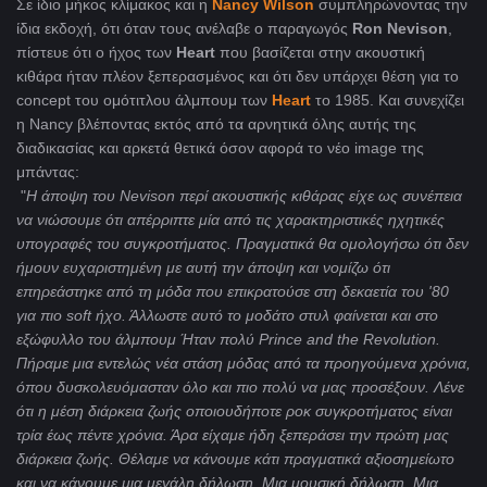
Σε ίδιο μήκος κλίμακος και η
Nancy Wilson
συμπληρώνοντας την
ίδια εκδοχή, ότι όταν τους ανέλαβε ο παραγωγός
Ron Nevison
,
πίστευε ότι ο ήχος των
Heart
που βασίζεται στην ακουστική
κιθάρα ήταν πλέον ξεπερασμένος και ότι δεν υπάρχει θέση για το
concept του ομότιτλου άλμπουμ των
Heart
το 1985. Και συνεχίζει
η Nancy βλέποντας εκτός από τα αρνητικά όλης αυτής της
διαδικασίας και αρκετά θετικά όσον αφορά το νέο image της
μπάντας:
"
Η άποψη του Nevison περί ακουστικής κιθάρας είχε ως συνέπεια
να νιώσουμε ότι απέρριπτε μία από τις χαρακτηριστικές ηχητικές
υπογραφές του συγκροτήματος. Πραγματικά θα ομολογήσω ότι δεν
ήμουν ευχαριστημένη με αυτή την άποψη και νομίζω ότι
επηρεάστηκε από τη μόδα που επικρατούσε στη δεκαετία του '80
για πιο soft ήχο. Άλλωστε αυτό το μοδάτο στυλ φαίνεται και στο
εξώφυλλο του άλμπουμ Ήταν πολύ Prince and the Revolution.
Πήραμε μια εντελώς νέα στάση μόδας από τα προηγούμενα χρόνια,
όπου δυσκολευόμασταν όλο και πιο πολύ να μας προσέξουν. Λένε
ότι η μέση διάρκεια ζωής οποιουδήποτε ροκ συγκροτήματος είναι
τρία έως πέντε χρόνια. Άρα είχαμε ήδη ξεπεράσει την πρώτη μας
διάρκεια ζωής. Θέλαμε να κάνουμε κάτι πραγματικά αξιοσημείωτο
και να κάνουμε μια μεγάλη δήλωση. Μια μουσική δήλωση. Μια