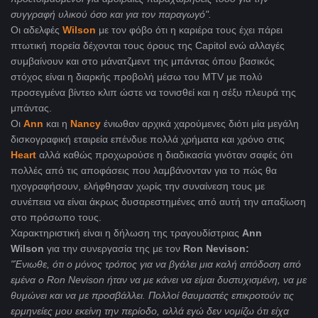
συγγραφή υλικού όσο και για τον παραγωγό".
Οι αδελφές
Wilson
με τον φόβο ότι η καριέρα τους έχει πάρει
πτωτική πορεία δέχονται τους όρους της Capitol ενώ αλλαγές
συμβαίνουν και στο μάνατζμεντ της μπάντας όπου βασικός
στόχος είναι η διαρκής προβολή μέσω του MTV με πολύ
προσεγμένα βίντεο κλιπ ώστε να τονισθεί και η σέξυ πλευρά της
μπάντας.
Οι
Ann
και η
Nancy
ένιωθαν αρχικά χαρούμενες διότι μία μεγάλη
δισκογραφική εταιρεία επένδυε πολλά χρήματα και χρόνο στις
Heart
αλλά καθώς προχωρούσε η διαδικασία γινόταν σαφές ότι
πολλές από τις αποφάσεις που λαμβάνονταν για το πώς θα
ηχογραφήσουν, ελήφθησαν χωρίς την συναίνεση τους με
συνέπεια να είναι άκρως δυσαρεστημένες από αυτή την απαξίωση
στο πρόσωπο τους.
Χαρακτηριστική είναι η δήλωση της τραγουδίστριας
Ann
Wilson
για την συνεργασία της με τον
Ron Nevison:
"Ένιωθε, ότι ο μόνος τρόπος για να βγάλει μια καλή απόδοση από
εμένα ο
Ron Nevison
ήταν να με κάνει να είμαι δυστυχισμένη, να με
θυμώνει και να με προσβάλλει. Πολλοί θαυμαστές επικροτούν τις
ερμηνείες μου εκείνη την περίοδο, αλλά εγώ δεν νομίζω ότι είχα