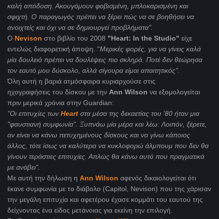
καλή απόδοση. Ακουγόμουν φοβισμένη, μπλοκαρισμένη και
σφιχτή. Ο παραγωγός πρέπει να ξέρει πώς να σε βοηθήσει να
ανοιχτείς και όχι να σε δημιουργεί προβλήματα".
Ο
Nevison
στο βιβλίο του 2008
"Heart: In the Studio"
είχε
εντελώς διαφορετική άποψη. "
Μερικές φορές, για να γίνεις καλά
μία δουλειά πρέπει να δουλέψεις πιο σκληρά. Ποτέ δεν θεώρησα
τον εαυτό μου δύσκολο, αλλά σίγουρα είμαι απαιτητικός".
Όλη αυτή η βαριά ατμόσφαιρα κυριαρχούσε στις
ηχογραφήσεις του δίσκου με την
Ann
Wilson
να εξομολογείται
πριν μερικά χρόνια στην Guardian:
"Οι επιτυχίες των
Heart
στα μέσα της δεκαετίας του '80 ήταν μια
"φαυστιανή συμφωνία". Ξυπνάω μία μέρα και λέω: Λοιπόν, ξέρετε,
αν είναι να κάνω πετυχημένους δίσκους και να γίνω κάποιος
άλλος, τότε ίσως να καλύτερα να κυκλοφορώ άλμπουμ που δεν θα
γίνουν τεράστιες επιτυχίες. Απλώς θα κάνω αυτό που πραγματικά
με ανάβει".
Με αυτή την δήλωση η
Ann Wilson
αφενός δικαιολογείται ότι
έκανε συμφωνία με το διάβολο (Capitol, Nevison) που της χάρισαν
την μεγάλη επιτυχία και αφετέρου έχασε κομμάτι του εαυτού της
δείχνοντας ένα είδος μετάνοιας για εκείνη την επιλογή.