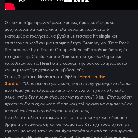
Ο δίσκος πήρε αμφιλεγόμενες κριτικές όμως κατάφερε να
μοσχοπουλήσει και να γίνει πλατινένιο με πάνω από 5
εκατομμύρια πωλήσεις, να βγάλει με τεσσερα hit single και
επιπλέον να κερδίσει μία υποψηφιότητα Grammy για "Best Rock
Performance by a Duo or Group with Vocal" αποδεικνύοντας ότι
το σχέδιο της Capitol και του
Nevison
πέτυχε ολοκληρωτικά
τοποθετώντας τις
Heart
στην κορυφή της ροκ κοινότητας έστω
και με μερικούς ηχητικούς συμβιβασμούς.
Όπως θυμάται ο
Nevison
στο βιβλίο
"Heart: In the
Studio"
.
"Όταν άκουσα για πρώτη φορά τα ηχογραφημένα demos
των Heart για το άλμπουμ και ενώ πίστευα ότι είχαν πολύ καλό
υλικό, απλά δεν ήμουν σίγουρος για τα σινγκλ",
λέει.
"Είχα ακούσει
πρώτα να δω τι είχαν και τι έλειπε και μετά άρχισα να συμπληρώνω
τα κενά και έπειτα προσδιόρισα τον ήχο τους".
Εν τέλει το ταλέντο και ικανότητα του σούπερ θηλυκού διδύμου
βρήκε την αναγνώριση και σε κόσμο που δεν είχε τόσο σχέση με
την ροκ μουσική έστω και αν είχαν παράπονα από την συνεργασία
τους με τον Nevison και την Capitol. Το τελικό αποτέλεσμα ήταν