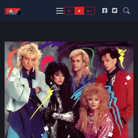
A-
A
A+