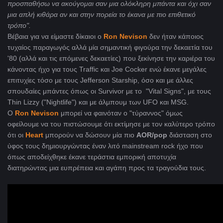
προσπαθήσω να ακούγομαι σαν μια ολόκληρη μπάντα και όχι σαν
μια απλή κιθάρα αν και στην πορεία το έκανα με πιο επιθετικό
τρόπο".
Βέβαια για να είμαστε δίκαιοι ο
Ron Nevison
δεν ήταν κάποιος
τυχαίος παραγωγός αλλά μία σημαντική φιγούρα την δεκαετία του
'80 (αλλά και τις επόμενες δεκαετίες) που ξεκίνησε την καριέρα του
κάνοντας ήχο για τους Traffic και Joe Cocker ενώ έκανε μεγάλες
επιτυχίες τόσο με τους Jefferson Starship, όσο και με άλλες
σπουδαίες μπάντες όπως οι Survivor με το "Vital Signs", με τους
Thin Lizzy ("Nightlife") και με άλμπουμ των UFO και MSG.
Ο
Ron Nevison
μπορεί να φαινόταν ο "τύραννος" όμως
οφείλουμε να του πιστώσουμε ότι εκτίμησε με τον καλύτερο τρόπο
ότι οι
Heart
μπορούν να δώσουν μία πιο
AOR/pop
διάσταση στο
ύφος τους δημιουργώντας έναν λιτό mainstream rock ήχο που
όπως αποδείχθηκε έκανε τεράστια εμπορική αποτυχία
διατηρώντας μια ευπρέπεια και αγάπη προς τα τραγούδια τους.