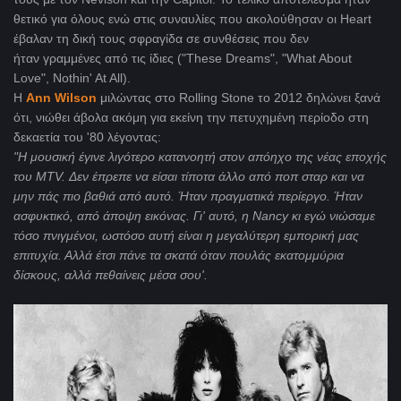
θετικό για όλους ενώ στις συναυλίες που ακολούθησαν οι Heart
έβαλαν τη δική τους σφραγίδα σε συνθέσεις που δεν
ήταν γραμμένες από τις ίδιες ("These Dreams", "What About
Love", Nothin' At All).
Η
Ann Wilson
μιλώντας στο Rolling Stone το 2012 δηλώνει ξανά
ότι, νιώθει άβολα ακόμη για εκείνη την πετυχημένη περίοδο στη
δεκαετία του '80 λέγοντας:
"Η μουσική έγινε λιγότερο κατανοητή στον απόηχο της νέας εποχής
του MTV. Δεν έπρεπε να είσαι τίποτα άλλο από ποπ σταρ και να
μην πάς πιο βαθιά από αυτό. Ήταν πραγματικά περίεργο. Ήταν
ασφυκτικό, από άποψη εικόνας. Γι' αυτό, η Νancy κι εγώ νιώσαμε
τόσο πνιγμένοι, ωστόσο αυτή είναι η μεγαλύτερη εμπορική μας
επιτυχία. Αλλά έτσι πάνε τα σκατά όταν πουλάς εκατομμύρια
δίσκους, αλλά πεθαίνεις μέσα σου'.