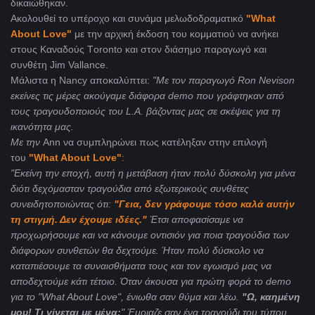
δικαιώθηκαν.
Ακολουθεί το υπέροχο και συνάμα μελωδοδραματικό
"
What
About Love"
με την αρχική έκδοση του κομματιού να ανήκει
στους Καναδούς Τoronto και στον διάσημο παραγωγό και
συνθέτη Jim Vallance.
Μάλιστα η Nancy αποκαλύπτει:
"Με τον παραγωγό Ron Nevison
εκείνες τις μέρες ακούγαμε διάφορα demo που γράφτηκαν από
τους τραγουδοποιούς του L.A. βάζοντας μας σε σκέψεις για τη
ικανότητα μας.
Με την
Ann να συμπληρώνει πως κατέληξαν στην επιλογή
του
"
What About Love"
:
"Εκείνη την εποχή, αυτή η μετάβαση ήταν πολύ δύσκολη για μένα
διότι δεχόμασταν τραγούδια από εξωτερικούς συνθέτες
συνειδητοποιώντας ότι:
"Γεια, δεν γράφουμε τόσο καλά αυτήν
τη στιγμή. Δεν έχουμε ιδέες."
Έτσι αποφασίσαμε να
προχωρήσουμε και να κάνουμε οντισιόν για ποια τραγούδια των
διάφορων συνθετών θα δεχτούμε. Ήταν πολύ δύσκολο να
καταπιέσουμε τα συναισθήματα τους και τον εγωισμό μας να
αποδεχτούμε κάτι τέτοιο. Όταν άκουσα για πρώτη φορά το demo
για το "What About Love", ένιωθα σαν θύμα και λέω.
"Ω, καημένη
μου! Τι γίνεται με μένα;
" Έμοιαζε σαν ένα τραγούδι του τύπου