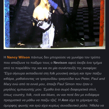
Η
Nancy Wilson
πάντως δεν μπορούσε να χωνέψει τον τρόπο
που
απαξίωνε
το παίξιμο τους ο
Nevison
αφού έκοβε ένα τμήμα
από το παρελθόν της και και σε μία συνέντευξή της αναφέρει:
"Είχα σίγουρα εκπαιδευτεί στη folk μουσική ακόμη και πριν παίξω
κιθάρα, μαθαίνοντας να τραγουδάω τραγούδια των Peter, Paul and
Mary ενώ από τα εννιά μου, έπαιζα Paul Simon που ήταν ο
μεγάλος εμπνευστής μου. Έμαθα ένα σωρό διαφορετικά στυλ,
όπως country, folk, rock και blues, αν και ποτέ δεν με ενδιέφερε
πραγματικά να μάθω να παίζω τζαζ. Η
Αnn
είχε το χάρισμα της
όμορφης φωνής και εγώ είχα κυρίως συνοδευτικό ρόλο. Ήθελα να