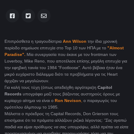
Επιπρόσθετα η τραγουδίστρια
Ann Wilson
την ίδια χρονική
περίοδο
σημείωσε επιτυχία στο Top 10 των ΗΠΑ με το
"Almost
Paradise".
Μία συνεργασία που έκανε με τον frontman των
Loverboy, Mike Reno, που αποτέλεσε επίσης μεγάλη επιτυχία για
την εφηβική ταινία του 1984 "Footloose". Αυτό βέβαια ήταν ένα
μικρό ευχάριστο διάλειμμα διότι τα προβλήματα για τις Heart
άρχιζαν να μεγαλώνουν.
Για καλή τους τύχη (όπως απεδείχθη αργότερα)η
Capitol
Records
υπογράφει μαζί τους βάζοντας αυστηρούς όρους με
κυρίαρχο αίτημα να είναι ο
Ron Nevison
,
ο παραγωγός του
ομότιτλου άλμπουμ το 1985.
Μάλιστα ο πρόεδρος τη Capital Records, Don Grierson τους
επισήμανε ότι τα πράματα αλλάζουν ριζικά λέγοντας:
"Σας αγαπώ
παιδιά και είμαι πρόθυμος να σας υπογράψω, αλλά πρέπει να είστε
προετοιμασμένοι για αμοιβαίες παραχωρήσεις τόσο για την