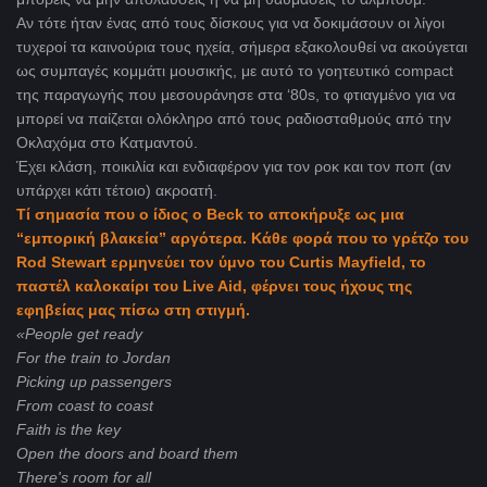
Αν τότε ήταν ένας από τους δίσκους για να δοκιμάσουν οι λίγοι
τυχεροί τα καινούρια τους ηχεία, σήμερα εξακολουθεί να ακούγεται
ως συμπαγές κομμάτι μουσικής, με αυτό το γοητευτικό compact
της παραγωγής που μεσουράνησε στα ‘80s, το φτιαγμένο για να
μπορεί να παίζεται ολόκληρο από τους ραδιοσταθμούς από την
Οκλαχόμα στο Κατμαντού.
Έχει κλάση, ποικιλία και ενδιαφέρον για τον ροκ και τον ποπ (αν
υπάρχει κάτι τέτοιο) ακροατή.
Τί σημασία που ο ίδιος ο Beck το αποκήρυξε ως μια
“εμπορική βλακεία” αργότερα. Κάθε φορά που το γρέτζο του
Rod Stewart ερμηνεύει τον ύμνο του Curtis Mayfield, το
παστέλ καλοκαίρι του Live Aid, φέρνει τους ήχους της
εφηβείας μας πίσω στη στιγμή.
«People get ready
For the train to Jordan
Picking up passengers
From coast to coast
Faith is the key
Open the doors and board them
There's room for all