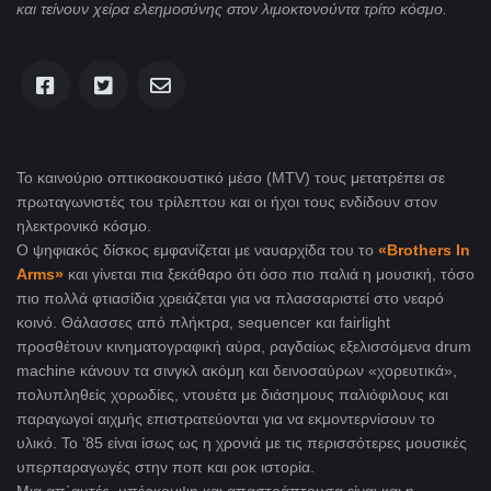
και τείνουν χείρα ελεημοσύνης στον λιμοκτονούντα τρίτο κόσμο.
Το καινούριο οπτικοακουστικό μέσο (MTV) τους μετατρέπει σε
πρωταγωνιστές του τρίλεπτου και οι ήχοι τους ενδίδουν στον
ηλεκτρονικό κόσμο.
Ο ψηφιακός δίσκος εμφανίζεται με ναυαρχίδα του το
«Brothers In
Arms»
και γίνεται πια ξεκάθαρο ότι όσο πιο παλιά η μουσική, τόσο
πιο πολλά φτιασίδια χρειάζεται για να πλασσαριστεί στο νεαρό
κοινό. Θάλασσες από πλήκτρα, sequencer και fairlight
προσθέτουν κινηματογραφική αύρα, ραγδαίως εξελισσόμενα drum
machine κάνουν τα σινγκλ ακόμη και δεινοσαύρων «χορευτικά»,
πολυπληθείς χορωδίες, ντουέτα με διάσημους παλιόφιλους και
παραγωγοί αιχμής επιστρατεύονται για να εκμοντερνίσουν το
υλικό. Το ’85 είναι ίσως ως η χρονιά με τις περισσότερες μουσικές
υπερπαραγωγές στην ποπ και ροκ ιστορία.