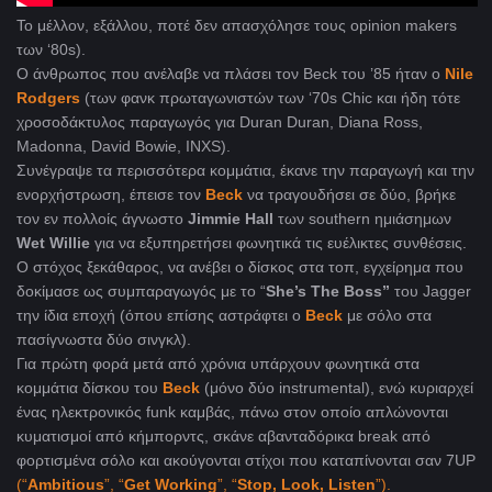
Το μέλλον, εξάλλου, ποτέ δεν απασχόλησε τους οpinion makers
των ‘80s).
Ο άνθρωπος που ανέλαβε να πλάσει τον Beck του ’85 ήταν ο
Nile
Rodgers
(των φανκ πρωταγωνιστών των ‘70s Chic και ήδη τότε
χροσοδάκτυλος παραγωγός για Duran Duran, Diana Ross,
Madonna, David Bowie, INXS).
Συνέγραψε τα περισσότερα κομμάτια, έκανε την παραγωγή και την
ενορχήστρωση, έπεισε τον
Beck
να τραγουδήσει σε δύο, βρήκε
τον εν πολλοίς άγνωστο
Jimmie Hall
των southern ημιάσημων
Wet Willie
για να εξυπηρετήσει φωνητικά τις ευέλικτες συνθέσεις.
Ο στόχος ξεκάθαρος, να ανέβει ο δίσκος στα τοπ, εγχείρημα που
δοκίμασε ως συμπαραγωγός με το “
She’s The Boss”
του Jagger
την ίδια εποχή (όπου επίσης αστράφτει ο
Beck
με σόλο στα
πασίγνωστα δύο σινγκλ).
Για πρώτη φορά μετά από χρόνια υπάρχουν φωνητικά στα
κομμάτια δίσκου του
Beck
(μόνο δύο instrumental), ενώ κυριαρχεί
ένας ηλεκτρονικός funk καμβάς, πάνω στον οποίο απλώνονται
κυματισμοί από κήμπορντς, σκάνε αβανταδόρικα break από
φορτισμένα σόλο και ακούγονται στίχοι που καταπίνονται σαν 7UP
(“
Ambitious
”, “
Get
Working
”, “
Stop
,
Look
,
Listen
”).