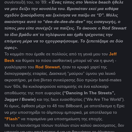
συνέντευξή του, το ’89:
«Ένας τύπος στο
Venice
beach
ήθελε
να μου δείξει την κονσόλα του. Βρισκόταν εκεί μια κιθάρα
σχεδόν ξεκούρδιστη και ξεκίνησα να παίζω σε “
D
”. Μόλις
ακούστηκε αυτό το “
dee
-
de
-
dee
-
de
-
dee
” της εισαγωγής, ο
τύπος μου είπε συνέχιζε να παίζεις. Το άκουσε ο
Rod
Stewart
το ίδιο βράδυ απ΄το τηλέφωνο και ήρθε τρέχοντας την
επόμενη μέρα να το ηχογραφήσουμε. Το ξεπετάξαμε σε δύο
ώρες».
Το κομμάτι που έμαθε σε πολλούς από τη γενιά μου τον
Jeff
Beck
και θύμισε το πόσο αισθαντική μπορεί νά’ ναι η φωνή -
γυαλόχαρτο του
Rod Stewart
,
ήταν το κρυφό χαρτί της
δισκογραφικής εταιρίας. Διασκευή “μαύρου” ύμνου για λευκό
ακροατήριο, με ένα βίντεο συνεύρεσης δύο πρώην band-mates
των ‘60s, θα κυκλοφορούσε καταμεσής σε ένα καλοκαίρι
αποθέωσης της ποπ ευφορίας
(“Dancing In The Streets”,
Jagger / Bowie)
και της faux ευαισθησίας (“We Are The World”).
Κι όμως, έφθασε μέχρι το 48 του Billboard, με αποτέλεσμα η Epic
να μην υποστηρίξει το άλμπουμ εμπορικά, με αποτέλεσμα το
“Flash”
να παραμείνει μια υποσημείωση της εποχής.
Με το πλεονέκτημα τόσων πολλών ετών καλού ακούσματος, δεν
μπορείς να μην απολαύσεις ή να μη θαυμάσεις το άλμπουμ.