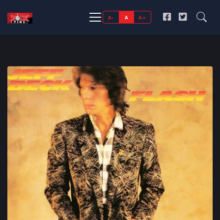
A-
A
A+