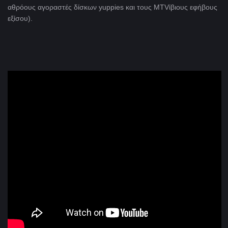
αθρόους αγοραστές δίσκων yuppies και τους MTVίβιους εφήβους
εξίσου).