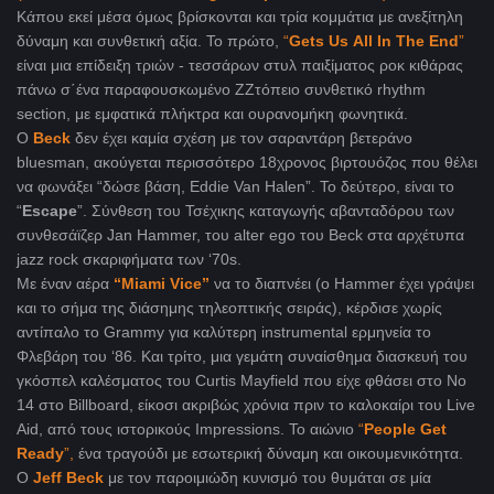
Κάπου εκεί μέσα όμως βρίσκονται και τρία κομμάτια με ανεξίτηλη
δύναμη και συνθετική αξία. Το πρώτο,
“
Gets
Us
All
In
The
End
”
είναι μια επίδειξη τριών - τεσσάρων στυλ παιξίματος ροκ κιθάρας
πάνω σ΄ένα παραφουσκωμένο ZZτόπειο συνθετικό rhythm
section, με εμφατικά πλήκτρα και ουρανομήκη φωνητικά.
Ο
Beck
δεν έχει καμία σχέση με τον σαραντάρη βετεράνο
bluesman, ακούγεται περισσότερο 18χρονος βιρτουόζος που θέλει
να φωνάξει “δώσε βάση, Eddie Van Halen”. Το δεύτερο, είναι το
“
Escape
”. Σύνθεση του Τσέχικης καταγωγής αβανταδόρου των
συνθεσάϊζερ Jan Hammer, του alter ego του Beck στα αρχέτυπα
jazz rock σκαριφήματα των ‘70s.
Με έναν αέρα
“Miami Vice”
να το διαπνέει (ο Hammer έχει γράψει
και το σήμα της διάσημης τηλεοπτικής σειράς), κέρδισε χωρίς
αντίπαλο το Grammy για καλύτερη instrumental ερμηνεία το
Φλεβάρη του ‘86. Και τρίτο, μια γεμάτη συναίσθημα διασκευή του
γκόσπελ καλέσματος του Curtis Mayfield που είχε φθάσει στο Νο
14 στο Billboard, είκοσι ακριβώς χρόνια πριν το καλοκαίρι του Live
Aid, από τους ιστορικούς Impressions. Το αιώνιο
“
People
Get
Ready
”,
ένα τραγούδι με εσωτερική δύναμη και οικουμενικότητα.
Ο
Jeff Beck
με τον παροιμιώδη κυνισμό του θυμάται σε μία