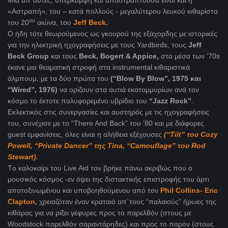
Μια απ΄αυτές, υπέρκομψη και απαστράπτουσα είναι και η
«Αστραπή», του – κατά πολλούς - μεγαλύτερου λευκού κιθαρίστα
ου
του 20
αιώνα, του
Jeff Beck.
O ήδη τότε θεωρούμενος ως γκουρού της εξάχορδης με ιστορικές
για την ηλεκτρική ηχογραφήσεις με τους Yardbirds, τους
Jeff
Beck Group
και τους
Beck, Bogert & Appice,
στα μέσα των ‘70s
έκανε μια θεαματική στροφή στα instrumental κιθαριστικά
άλμπουμ, με τα δύο πρώτα του
(“Blow By Blow”, 1975 και
“Wired”, 1976)
να ορίζουν στα αυτιά εκατομμυρίων ανά τον
κόσμο το έκτοτε πολυφορεμένο υβρίδιο του
“Jazz Rock”
.
Εκλεκτικός στις συνεργασίες και αυστηρός με τις ηχογραφήσεις
του, συνέχισε με το “There And Back” του ’80 και με διάφορες
guest εμφανίσεις, όλες είναι η αλήθεια εξέχουσες
(“Tilt” του Cozy
Powell, “Private Dancer” της Tina, “Camouflage” του Rod
Stewart).
Tο καλοκαίρι του Live Aid τον βρήκε πάνω ακριβώς που ο
μουσικός κόσμος -εν όψει της διστακτικής επιστροφής του άρτι
αποτοξινωμένου και υποβοηθούμενου από τον
Phil Collins- Eric
Clapton
,
χρειαζόταν έναν κραταιό απ΄τους “παλαιούς” ήρωες της
κιθάρας για να ρίξει γέφυρες προς το παρελθόν (στους με
Woodstock παρελθόν σαραντάρηδες) και προς το παρόν (στους