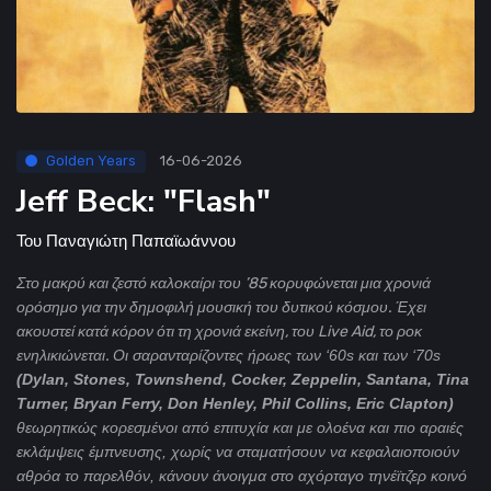
Golden Years
16-06-2026
Jeff Beck: "Flash"
Του
Παναγιώτη Παπαϊωάννου
Στο μακρύ και ζεστό καλοκαίρι του ’85 κορυφώνεται μια χρονιά
ορόσημο για την δημοφιλή μουσική του δυτικού κόσμου. Έχει
ακουστεί κατά κόρον ότι τη χρονιά εκείνη, του Live Aid, το ροκ
ενηλικιώνεται.
Οι σαρανταρίζοντες ήρωες των ‘60s και των ‘70s
(Dylan, Stones, Townshend, Cocker, Zeppelin, Santana, Tina
Turner, Bryan Ferry, Don Henley, Phil Collins, Eric Clapton)
θεωρητικώς κορεσμένοι από επιτυχία και με ολοένα και πιο αραιές
εκλάμψεις έμπνευσης, χωρίς να σταματήσουν να κεφαλαιοποιούν
αθρόα το παρελθόν, κάνουν άνοιγμα στο αχόρταγο τηνέϊτζερ κοινό