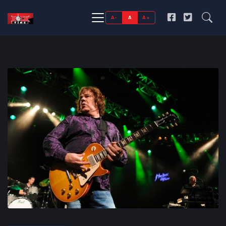
A-
A
A+