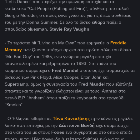
“Let’s Dance” που περιέχει την ομώνυμη επιτυχία και το
εκπληκτικό “Cat People (Putting out Fire)”, σύνθεση του ιταλού
Giorgio Moroder, o οποίος έγινε γνωστός για τις disco συνθέσεις
του με την Donna Summer. Σε όλο το δίσκο κιθάρα παίζει ο
σπουδαίος bluesman,
Stevie Ray Vaughn.
- Το τεράστιο hit “Living on My Own” που ερμηνεύει ο
Freddie
Mercury
των Queen υπάρχει αρχικά στο πρώτο σόλο του δίσκο
“Mr. Bad Guy” του 1985, ενώ γνώρισε μεγάλη επιτυχία
επανεκτελεσμένο και μιξαρισμένο το 1993. Στο πιάνο του
κομματιού συμμετέχει ο
Fred Mandel
ο οποίος έχει συμμετοχές σε
δίσκους των Pink Floyd, Alice Cooper, Elton John και
Supertramp, όμως η συνεργασία του
Fred Mande
l που εξέπληξε
άπαντες και το γνωρίζουν ελάχιστοι είναι με τους Anthrax στο
φετινό Ε.Ρ. “Anthem” όπου παίζει τα keyboards στο τραγούδι
“Smokin”.
- O Έλληνας κιθαρίστας
Τόνυ Κονταξάκης
πριν κάνει τις μεγάλες
λαικο-ποπ επιτυχίες με την
Δέσποινα Βανδή
είχε συμμετάσχει
στα νιάτα του με στους
Foxes
ένα συγκρότημα στο οποίο έπαιζε
παρέα με τον Ηλία Λογγινίδη (μετέπειτα Spitfire) ενώ για τους