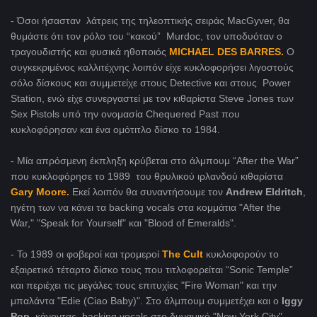
- Όσοι ήσασταν λάτρεις της τηλεοπτικής σειράς MacGyver, θα
θυμάστε ότι τον ρόλο του “κακού” Murdoc, τον υποδυόταν ο
τραγουδιστής και φυσικά ηθοποιός
MICHAEL DES BARRES.
Ο
συγκεκριμένος καλλιτέχνης λοιπόν είχε κυκλοφορήσει λιγοστούς
σόλο δίσκους και συμμετείχε στους Detective και στους Power
Station, ενώ είχε συνεργαστεί με τον κιθαρίστα Steve Jones των
Sex Pistols υπό την ονομασία Chequered Past που
κυκλοφόρησαν και ένα ομότιτλο δίσκο το 1984.
- Μία απρόσμενη έκπληξη κρύβεται στο άλμπουμ “After the War”
που κυκλοφόρησε το 1989 του θρυλικού ιρλανδού κιθαρίστα
Gary Moore.
Εκεί λοιπόν θα συναντήσουμε τον
Andrew Eldritch
,
ηγέτη των να κάνει τα backing vocals στα κομμάτια "After the
War," "Speak for Yourself" και "Blood of Emeralds".
- Το 1989 οι φοβεροί και τρομεροί
The Cult
κυκλοφορούν το
εξαιρετικό τέταρτο δίσκο τους που τιτλοφορείται “Sonic Temple”
και περιέχει τις μεγάλες τους επιτυχίες "Fire Woman" και την
μπαλάντα "Edie (Ciao Baby)". Στο άλμπουμ συμμετέχει και ο
Iggy
Pop
κάνοντας backing vocals στο δυναμικό "New York City".