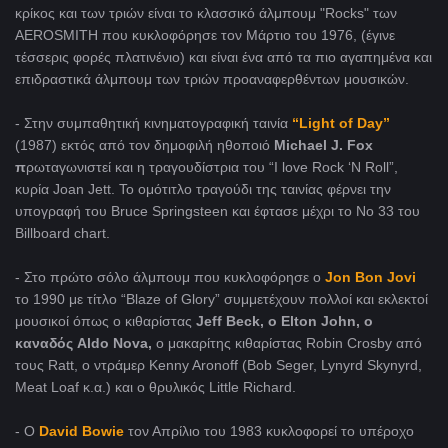
κρίκος και των τριών είναι το κλασσικό άλμπουμ "Rocks" των
AEROSMITH που κυκλοφόρησε τον Μάρτιο του 1976, (έγινε
τέσσερις φορές πλατινένιο) και είναι ένα από τα πιο αγαπημένα και
επιδραστικά άλμπουμ των τριών προαναφερθέντων μουσικών.
- Στην συμπαθητική κινηματογραφική ταινία
“Light of Day”
(1987) εκτός από τον δημοφιλή ηθοποιό
Μichael J. Fox
π
ρωταγωνιστεί και η τραγουδίστρια του “I love Rock ‘N Roll”,
κυρία Joan Jett. Το ομότιτλο τραγούδι της ταινίας φέρνει την
υπογραφή του Bruce Springsteen και έφτασε μέχρι το Nο 33 του
Billboard chart.
- Στο πρώτο σόλο άλμπουμ που κυκλοφόρησε ο
Jon Bon Jovi
το 1990 με τίτλο “Blaze of Glory” συμμετέχουν πολλοί και εκλεκτοί
μουσικοί όπως ο κιθαρίστας
Jeff Beck, ο Elton John, o
καναδός Aldo Nova,
ο μακαρίτης κιθαρίστας Robin Crosby από
τους Ratt, o ντράμερ Kenny Aronoff (Bob Seger, Lynyrd Skynyrd,
Meat Loaf κ.α.) και ο θρυλικός Little Richard.
- Ο
David Bowie
τον Απρίλιο του 1983 κυκλοφορεί το υπέροχο