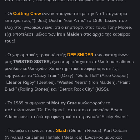
- Οι
Cutting Crew
έγιναν πασίγνωστοι με την Νο 1 παγκόσμια
επιτυχία τους "(I Just) Died in Your Arms" το 1986. Εκείνο που
ελάχιστοι γνωρίζουν είναι ότι ο κημπορτνίστας τους, Tony Moore,
είχε αποτελέσει μέλος των
Iron Maiden
στις αρχές της καριέρας
τους!
- Ο χαρισματικός τραγουδιστής
DEE SNIDER
των αγαπημένων
μας
TWISTED SISTER,
έχει συμμετάσχει σε πολλά tribute albums
μεγάλων καλλιτεχνών. Χαρακτηριστικά αναφέρουμε ότι έχει
ερμηνεύσει τα "Crazy Train" (Ozzy), "Go to Hell" (Alice Cooper),
"Eleanor Rigby" (Beatles), "Wasted Years" (Iron Maiden), “Paint
Black” (Rolling Stones) και "Detroit Rock City" (KISS).
- Το 1989 οι αμερικανοί
Motley Crue
κυκλοφορούν το
πολυπλατινένιο “Dr. Feelgood”, στο οποίο ο καναδός Bryan
Adams κάνει τα δεύτερα φωνητικά στο τραγούδι “Sticky Sweet”.
- Γνωρίζετε τι ενώνει τους
Slash
(Guns ‘n Roses), Kurt Cobain
(Nirvana) και James Hetfield (Metallica); Ενωτικός μουσικός