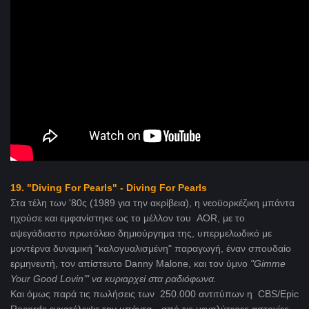
19.
"Diving For Pearls" - Diving For Pearls
Στα τέλη των '80ς (1989 για την ακρίβεια), η νεοϋορκέζικη μπάντα
ηχούσε και εμφανίστηκε ως το μέλλον του AOR, με το
αψεγάδιαστο πρωτόλειο δημιούργημα της, υπερμελωδικό με
μοντέρνα δυναμική "καλογυαλισμένη" παραγωγή, έναν σπουδαίο
ερμηνευτή, τον απίστευτο Danny Malone, και τον ύμνο
"Gimme
Your
Good
Lovin
’" να κυριαρχεί στα ραδιόφωνα.
Και όμως παρά τις πωλήσεις των 250.000 αντιτύπων η CBS/Epic