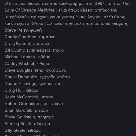
Ο δεύτερος δίσκος του που κυκλοφόρησε στα 1994, το
"For
The
Love
Of
Strange
Medicine
", είναι όπως λέει και ο τίτλος του
υπερβολικά περίτεχνος για συγκεκριμένους λόγους, αλλά όπως
και να έχει το
"Street
Talk"
είναι στην απλότητα του απλά ιδιοφυής
.
Steve Perry, φωνή
Randy Goodrum, τύμπανα
Craig Krampf, τύμπανα
Bill Cuomo synthesizers, πιάνο
Michael Landau, κιθάρα
Waddy Wachtel, κιθάρα
Steve Douglas, tenor σαξόφωνο
Chuck Domanico, έγχορδο μπάσο
Duane Hitchings, synthesizers
Craig Hull, κιθάρα
Kevin McCormick, μπάσο
Robert Greenidge steel, πιάνο
Brian Garofalo, μπάσο
Steve Goldstein, πλήκτρα
Sterling Smith, πλήκτρα
Billy Steele, κιθάρα