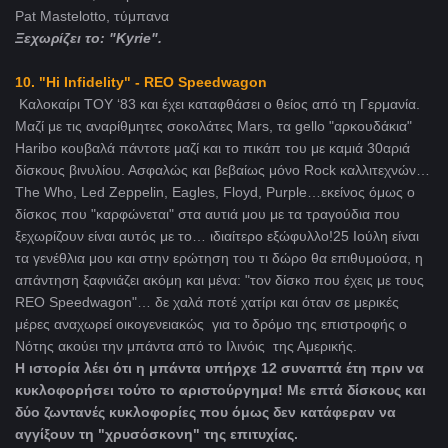
Pat Mastelotto, τύμπανα
Ξεχωρίζει το: "Kyrie".
10. "Hi Infidelity" - REO Speedwagon
Καλοκαίρι ΤΟΥ ‘83 και έχει καταφθάσει ο θείος από τη Γερμανία.
Μαζί με τις αναρίθμητες σοκολάτες Mars, τα gello "αρκουδάκια"
Haribo κουβαλά πάντοτε μαζί και το πικάπ του με καμιά 30αριά
δίσκους βινυλίου. Ασφαλώς και βεβαίως μόνο Rock καλλιτεχνών…
The Who, Led Zeppelin, Eagles, Floyd, Purple…εκείνος όμως ο
δίσκος που "καρφώνεται" στα αυτιά μου με τα τραγούδια που
ξεχωρίζουν είναι αυτός με το… ιδιαίτερο εξώφυλλο!25 Ιούλη είναι
τα γενέθλια μου και στην ερώτηση του τι δώρο θα επιθυμούσα, η
απάντηση ξαφνιάζει ακόμη και μένα: "τον δίσκο που έχεις με τους
REO Speedwagon"… δε χαλά ποτέ χατίρι και όταν σε μερικές
μέρες αναχωρεί οικογενειακώς για το δρόμο της επιστροφής ο
Νότης ακούει την μπάντα από το Ιλινόις της Αμερικής.
Η ιστορία λέει ότι η μπάντα υπήρχε 12 συναπτά έτη πριν να
κυκλοφορήσει τούτο το αριστούργημα! Με επτά δίσκους και
δύο ζωντανές κυκλοφορίες που όμως δεν κατάφεραν να
αγγίξουν τη "χρυσόσκονη" της επιτυχίας.