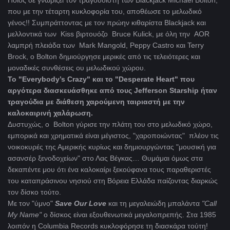
Ποιος δε γνωρίζει τον τραγουδιστή των Blackjack Michael Bolton,
που με την τέταρτη κυκλοφορία του, αποθέωσε το μελωδικό
γένος!! Συμπράττοντας με τον πρώην κιθαρίστα Blackjack και
μελλοντικά των Kiss βιρτουόζο Bruce Kulick, με όλη την AOR
λαμπρή πλειάδα των Mark Mangold, Peppy Castro και Terry
Brock, ο Bolton δημιούργησε μερικές από τις τελειότερες και
μοναδικές συνθέσεις ου μελωδικού χώρου.
Το "Everybody’s Crazy" και το "Desperate Heart" που
αργότερα διασκευάσθηκε από τους Jefferson Starship ήταν
τραγούδια με διάθεση χαρούμενη ταιριαστή με την
καλοκαιρινή χαλάρωση.
Δυστυχώς, ο Bolton γύρισε την πλάτη του στο μελωδικό χώρο,
εμπορικά και χρηματικά είναι μέγιστος, "χαροποιώντας" πλέον τις
νοικοκυρές της Αμερικής κυρίως και δημιουργώντας "μουσική για
ασανσέρ ξενοδοχείων" στο Λας Βέγκας… Θυμάμαι όμως στα
δεκαπέντε μου ότι ένα καλοκαίρι ξεκούφανα τους παραθεριστές
του καταπράσινου νησιού στη Βόρεια Ελλάδα παίζοντας διαρκώς
τον δίσκο τούτο.
Με τον "ύμνο"
Save
Our
Love
και τη μεγαλειώδη μπαλάντα
"Call
My
Name"
ο δίσκος είναι εξουθενωτικά μεγαλοπρεπής. Στα 1985
λοιπόν η Columbia Records κυκλοφόρησε τη διασκάρα τούτη!