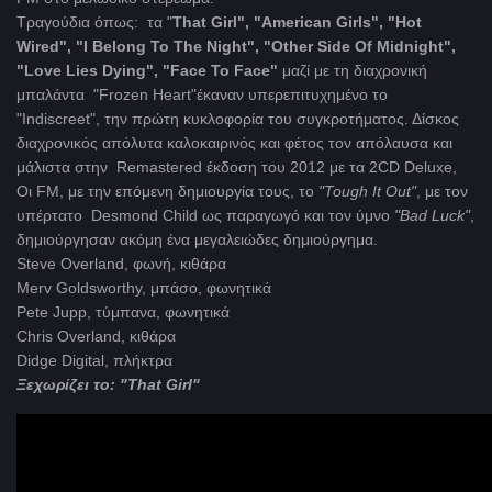
Τραγούδια όπως: τα "
That Girl", "American Girls", "Hot
Wired", "I Belong To The Night", "Other Side Of Midnight",
"Love Lies Dying", "Face To Face"
μαζί με τη διαχρονική
μπαλάντα "Frozen Heart"έκαναν υπερεπιτυχημένο το
"Indiscreet", την πρώτη κυκλοφορία του συγκροτήματος. Δίσκος
διαχρονικός απόλυτα καλοκαιρινός και φέτος τον απόλαυσα και
μάλιστα στην Remastered έκδοση του 2012 με τα 2CD Deluxe,
Οι FM, με την επόμενη δημιουργία τους, το
"Tough
It
Out"
, με τον
υπέρτατο Desmond Child ως παραγωγό και τον ύμνο
"Bad
Luck"
,
δημιούργησαν ακόμη ένα μεγαλειώδες δημιούργημα.
Steve Overland, φωνή, κιθάρα
Merv Goldsworthy, μπάσο, φωνητικά
Pete Jupp, τύμπανα, φωνητικά
Chris Overland, κιθάρα
Didge Digital, πλήκτρα
Ξεχωρίζει το: "That Girl"