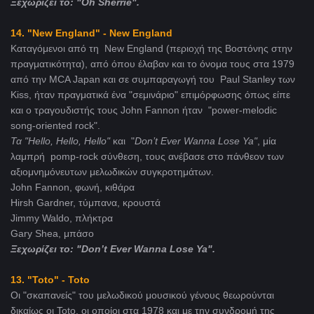
Ξεχωρίζει το: "Oh Sherrie".
14. "New England" - New England
Καταγόμενοι από τη New England (περιοχή της Βοστόνης στην
πραγματικότητα), από όπου έλαβαν και το όνομα τους στα 1979
από την MCA Japan και σε συμπαραγωγή του Paul Stanley των
Kiss, ήταν πραγματικά ένα "σεμινάριο" επιμόρφωσης όπως είπε
και ο τραγουδιστής τους John Fannon ήταν "power-melodic
song-oriented rock".
Τα
"Hello
,
Hello
,
Hello"
και "
Don
’
t
Ever
Wanna
Lose
Ya"
, μία
λαμπρή pomp-rock σύνθεση, τους ανέβασε στο πάνθεον των
αξιομνημόνευτων μελωδικών συγκροτημάτων.
John Fannon, φωνή, κιθάρα
Hirsh Gardner, τύμπανα, κρουστά
Jimmy Waldo, πλήκτρα
Gary Shea, μπάσο
Ξεχωρίζει το: "Don’t Ever Wanna Lose Ya".
13. "Toto" - Toto
Οι "σκαπανείς" του μελωδικού μουσικού γένους θεωρούνται
δικαίως οι Toto, οι οποίοι στα 1978 και με την συνδρομή της