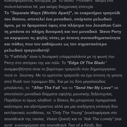
Κυκλοφορώντας καταρχάς με το δίσκο
"Frontiers"
ακόμη ένα
πολυπλατινένιο hit, μια ακόμη διαχρονική επιτυχία.
Το
"Separate
Ways
(
Worlds
Apart
)
", το εναρκτήριο τραγούδι
του δίσκου, αποτελεί ένα μοναδικό, υπέρτατο μελωδικό
ύμνο, με το δραματικό ύφος στα πλήκτρα του Jonathan Cain
τη μπάντα σε πλήρη δυναμική και τον μοναδικό Steve Perry
να καρφώνει τις ψηλές νότες με έντονη συναισθηματικότητα
και πάθος που τον καθιέρωσε ως τον σημαντικότερο
μελωδικό τραγουδιστή!
Το
"Faithfully"
είναι η δυναμική υπερμπαλάντα με τη φωνή του
Perry στο απόγειο της και πάλι. Το
"Edge
Of
The
Blad
e"
αναμφισβήτητα είναι το βαρύτερο τραγούδι που δημιούργησαν
ποτέ οι Journey. Με το ομότιτλο τραγούδι να έχει έντονη τη γεύση
από Rush των πρώιμων 80ς. Και με τις δύο μεγαλειώδεις
μπαλάντες, το
"
After
The
Fall
"και το
"Send
Her
My
Love"
να
αποτελούν μοναδικά δείγματα υψηλής μουσικής δεξιοτεχνίας.
Παράξενο κι όμως αληθινό: ο δίσκος θα μπορούσε πραγματικά
καλύτερος και αξεπέραστος αλλά για μία ανεξήγητη επιλογή δύο
εκπληκτικές συνθέσεις, τα
"Only
The
Young
" (κυκλοφόρησε στο
soundtrack της ταινίας
Vision
Quest
) και το
"Ask
The
Lonely"
(και
αυτό κυκλοφόρησε στο
soundtrack
Two
of
a
Kind
), δεν