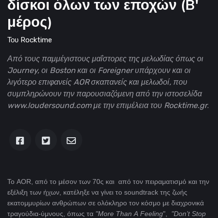
δίσκοι όλων των εποχών (B'
μέρος)
Του
Rocktime
Από τους παμμέγιστους μαΐστορες της μελωδίας όπως οι
Journey, οι Boston και οι Foreigner υπάρχουν και οι
λιγότερο επιφανείς AOR σκαπανείς και μελωδοί, που
συμπληρώνουν την παρουσιαζόμενη από την ιστοσελίδα
www.loudersound.com με την επιμέλεια του Rocktime.gr
.
Το AOR, από το μέσον των 70ς και από τον πειραματισμό και την
εξέλιξη των ήχων, κατέληξε να γίνει το soundtrack της ζωής
εκατομμυρίων ανθρώπων σε ολόκληρο τον κόσμο με διαχρονικά
τραγούδια-ύμνους, όπως τα
"More
Than
A
Feeling
",
"Don
’
t
Stop