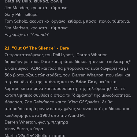
Bradley Delp, κιθάρα, φωνή
Jim Masdea, κρουστά , τύμπανα
Gary Pihl, κιθάρα
Tom Scholz, ακουστικό όργανο, κιθάρα, μπάσο, πιάνο, τύμπανα,
Jim Madsen, κρουστά , τύμπανα
Ξεχωρίζει το: "Amanda'
21. "Out Of The Silence" - Dare
Ο προστατευόμενος του Phil Lynott, Darren Wharton
δημιούργησε τους Dare και πρώτος δίσκος ήταν και ο καλύτερος!!
Είναι αμιγώς AOR και πως θα μπορούσε να είναι διαφορετικά με
δύο βιρτουόζους πληκτράδες, τον Darren Wharton, που είναι και
ο τραγουδιστής της μπάντας και τον
Brian Cox,
μετέπειτα
λαμπρό επιστήμονα και παρουσιαστή της τηλεόρασης!! Με τις
καταπληκτικές συνθέσεις όπως τα "διαμάντια" της μελωδικότητας,
Abandon
,
The
Raindance
και το
"King
Of
Spades"
δε θα
μπορούσε παρά μόνον επιτυχημένος να είναι αυτός ο δίσκος που
κυκλοφόρησε στα 1988 από την A and M.
Darren Wharton, φωνή, πλήκτρα
Vinny Burns, κιθάρα
Martin '
Shelley
' Shelton, μπάσο