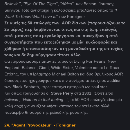
Believin
’
",
"Eye
Of
The
Tiger
",
"Africa"
,
των
Boston, Journey,
Survivor, Toto αντίστοιχα ή κολοσσιαίες μπαλάντες όπως το
"I
Want
To
Know
What
Love
Is
" των Foreigner.
Σε αυτές τις 50 επιλογές των AOR δίσκων (παρουσιάζουμε το
2ο μέρος) περιλαμβάνονται, όπως και στη ζωή, επιλογές
από μπάντες που μεγαλούργησαν και συνεχίζουν ή από
συγκροτήματα που εκτοξεύτηκαν με μία κυκλοφορία και
χάθηκαν ή επαναπαύτηκαν στη μοναδικότητα της επιτυχίας
τους και δε δημιούργησαν τίποτε άλλο….
Θα παρουσιάσουμε μπάντες όπως οι Diving For Pearls, New
England, Balance, Giant, White Sister, Valentine και οι Le Roux.
Επίσης, τον υπέρλαμπρο Michael Bolton και δύο θρυλικούς AOR
δίσκους που ηχογράφησε και στην συνέχεια απέτυχε σε audition
των Black Sabbath, πριν επιτύχει εμπορικά ως soul star.
Και όπως τραγούδησε ο
Steve Perry
στα 1981: ‘
Don
’
t
stop
believin
’,
"Ηold
on
to
that
feeling
…’, οι 50 AOR επιλογές είναι μία
καλή αρχή για να εξερευνήσει κάποιος τον ατελείωτο αλλά
πανάκριβο θησαυρό της μελωδικής μουσικής.
24. "Agent Provocateur" - Foreigner