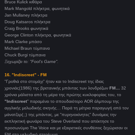
Bruce Kulick κιθάρα
Mark Mangold πλήκτρα, φωνητικά
Jan Mullaney πλήκτρα
Doug Katsaros πλήκτρα
Craig Brooks φωνητικά
George Clinton πλήκτρα, φωνητικά
Mark Clarke μπάσο
Michael Braun τύμπανα
Chuck Burgi τύμπανα
Ξεχωρίζει το: "Fool’s Game".
16. "Indiscreet" - FM
"Γροθιά στο στομάχι" ήταν και το Indiscreet της ίδιας
χρονιάς(1986) της βρετανικής μπάντας των λονδρέζων
FM…
32
χρόνια μάλιστα από τη μέρα της πρώτης κυκλοφορίας του, το
"Indiscreet
" παραμένει το σπουδαιότερο AOR άλμπουμ της
αγγλικής μελωδικής σκηνής… Παρά τη μέτρια παραγωγή από τον
μάνατζερ(;;) της μπάντας, με "πυρηνοκίνητες" δυνάμεις την
εκπληκτική φωνάρα του Steve Overland που απέκτησε το
προσωνύμιο The Voice και με εξαιρετικές συνθέσεις ξεχώρισαν οι
FM στο μελωδικό στερέωμα.