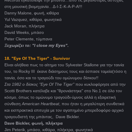
Records εγκατέλειψε την μπάντα…από τις μεγαλύτερες αστοχίες
στη μουσική βιομηχανία…Δ-Ι-Σ-Κ-Α-Ρ-Α!!!
Danny Malone, φωνή, κιθάρα
Yul Vazquez, κιθάρα, φωνητικά
Jack Moran, πλήκτρα
David Weeks, μπάσο
Peter Clemente, τύμπανα
Ξεχωρίζει το: "I close my Eyes".
18. "Eye Of The Tiger" - Survivor
Είναι αλήθεια πως το αίτημα του Sylvester Stallone για την ταινία
του, το Rocky III έκανε διάσημους τους και έσπασε ταμεία(τόσο η
ταινία, όσο και το τραγούδι του ομώνυμου δίσκου!!
Στα 1982 ο δίσκος "
Eye
Of
The
Tiger"
που κυκλοφόρησε από την
Scotti Brothers κατέλαβε και "θρονιάστηκε" στο No.1 σε όλο τον
κόσμο, όπως το ομώνυμο τραγούδι-ύμνος αλλά η εξαιρετική
σύνθεση
American
Heartbeat
, που ήταν η μεγαλύτερη συνθετικά
και εισπρακτικά επιτυχία με τον αγαπημένο μπερεδοφόρο αρχικό
τραγουδιστή της μπάντας, Dave Bickler.
Dave Bickler, φωνή, πλήκτρα
Jim Peterik, μπάσο, κιθάρα, πλήκτρα, φωνητικά