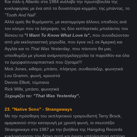
Και πάλι η Atlantic στα 1984 ανέλαβε την πρωτοβουλία της
κυκλοφορίας με ένα από τα δυνατότερα κομμάτι, της μπάντας, το
"Tooth
And
Nail
".
Αλλά εμείς θα θυμόμαστε, με εκατομμύρια άλλους οπαδούς ανά
τον κόσμο που τα λάτρεψαν, τις δύο εκπληκτικές μπαλάντες του
δίσκου:τα
"
I
Want
To
Know
What
Love
Is
",
που συνοδεύονταν
από μία εκκλησιαστική χορωδία, που έγινε νο1 σε Αμερική και
Αγγλία και το
That
Was
Yesterday
, που πάντοτε θα μας
υπενθυμίζει με γλυκιά ανάμνηση/μελαγχολία τα παρελθόν και όλα
τα όμορφα/συναρπαστικά που ζήσαμε!!!
Mick Jones, κιθάρα, μπάσο, πλήκτρα, συνθεσάιζερ, φωνητικά
Lou Gramm, φωνή, κρουστά
Dennis Elliott, τύμπανα
Rick Wills, μπάσο, φωνητικά
Ξεχωρίζει το: "That Was Yesterday".
23. "Native Sons" - Strangeways
Με την πρόσθηκη του εκπληκτικού τραγουδιστή Terry Brock,
αμερικανού στην καταγωγή με χρυσή φωνή, οι σκωτσέζοι
Strangeways στα 1987 με την βοήθεια της Hangdog Records
κυκλοφόρησαν τον δίσκο αυτό και έγιναν υπέρλαμπρα αστέρια