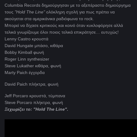
Columbia Records δημιούργησαν με το αξεπέραστο δημιούργημα
τους
"Hold
The
Line"
ολόκληρη σχολή για πως πρέπει να
ακούγεται στα αμερικάνικα ραδιόφωνα το rock.
Μπορεί να δίχασε κριτικούς και κοινό όταν κυκλοφόρησε αλλά
τελικά γνωρίζουμε όλοι ποιος τελικά επικράτησε… ευτυχώς!
Lenny Castro κρουστά
David Hungate μπάσο, κιθάρα
Bobby Kimball φωνή
Roger Linn synthesizer
Steve Lukather κιθάρα, φωνή
Marty Paich έγχορδα
David Paich πλήκτρα, φωνή
Jeff Porcaro κρουστά, τύμπανα
Steve Porcaro πλήκτρα, φωνή
Ξεχωρίζει το: "Hold The Line".