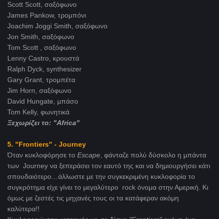
Scott Scott, σαξόφωνο
James Pankow, τρομπόνι
Joachim Joggi Smith, σαξόφωνο
Jon Smith, σαξόφωνο
Tom Scott , σαξόφωνο
Lenny Castro, κρουστά
Ralph Dyck, synthesizer
Gary Grant, τρομπέτα
Jim Horn, σαξόφωνο
David Hungate, μπάσο
Tom Kelly, φωνητικά
Ξεχωρίζει το: "Africa"
5. "Frontiers" - Journey
Όταν κυκλοφόρησε το
Escape
, φάνταζε πολύ δύσκολο η μπάντα
των Journey να ξεπεράσει τον εαυτό της και να δημιουργήσει κάτι
σπουδαιότερο…άλλωστε με την συγκεκριμένη κυκλοφορία το
συγκρότημα είχε γίνει το μεγαλύτερο rock όνομα στην Αμερική. Κι
όμως με ζεστές τις μηχανές τους οι τα κατάφεραν ακόμη
καλύτερα!!