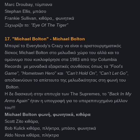
Marc Droubay, τύμπανα
Stephan Ellis, μπάσο
Frankie Sullivan, κιθάρα,, φωνητικά
Ξεχωρίζει το: "Eye Of The Tiger"
17. "Michael Bolton" - Michael Bolton
Μπορεί το Everybody’s Crazy να είναι ο αριστουργηματικός
δίσκος Michael Bolton στο μελωδικό χώρο του αλλά και το
ομώνυμο που κυκλοφόρησε στα 1983 από την Columbia
Records με μοναδικά εξαιρετικές συνθέσεις όπως τα
"Fool
’
s
Game"
,
"Hometown
Hero
" και
"Can
’
t
Hold
On"
,
"Can
’
t
Let
Go"
,
αποδεικνύουν το απίστευτο της μελωδικότητας στη φωνή του
Bolton.
Η δε διασκευή στην επιτυχία των The Supremes, το "
Back
In
My
Arms
Again"
ήταν η υπογραφή για το υπερεπιτυχημένο μέλλον
του!!!
Michael Bolton φωνή, φωνητικά, κιθάρα
Scott Zito κιθάρα,
Bob Kulick κιθάρα, πλήκτρα, μπάσο, φωνητικά
Aldo Nova κιθάρα, πλήκτρα