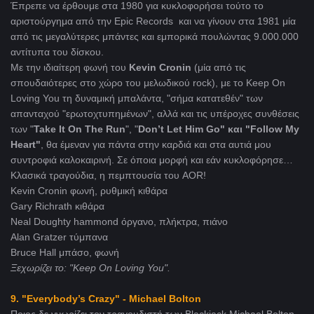
Έπρεπε να έρθουμε στα 1980 για κυκλοφορήσει τούτο το
αριστούργημα από την Epic Records και να γίνουν στα 1981 μία
από τις μεγαλύτερες μπάντες και εμπορικά πουλώντας 9.000.000
αντίτυπα του δίσκου.
Με την ιδιαίτερη φωνή του
Kevin Cronin
(μία από τις
σπουδαιότερες στο χώρο του μελωδικού rock), με το Keep On
Loving You τη δυναμική μπαλάντα, "σήμα κατατεθέν" των
απανταχού "ερωτοχτυπημένων", αλλά και τις υπέροχες συνθέσεις
των "
Take It On The Run
", "
Don’t Let Him Go" και "Follow My
Heart"
, θα έμεναν για πάντα στην καρδιά και στα αυτιά μου
συντροφιά καλοκαιρινή. Σε όποια μορφή και εάν κυκλοφόρησε…
Κλασικά τραγούδια, η πεμπτουσία του AOR!
Kevin Cronin φωνή, ρυθμική κιθάρα
Gary Richrath κιθάρα
Neal Doughty hammond όργανο, πλήκτρα, πιάνο
Alan Gratzer τύμπανα
Bruce Hall μπάσο, φωνή
Ξεχωρίζει το: "Keep On Loving You".
9. "Everybody’s Crazy" - Michael Bolton