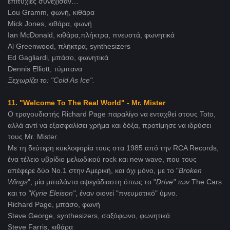
επιτυχίες συνέχισαν…
Lou Gramm, φωνή, κιθάρα
Mick Jones, κιθάρα, φωνή
Ian McDonald, κιθάρα,πλήκτρα, πνευστά, φωνητικά
Al Greenwood, πλήκτρα, synthesizers
Ed Gagliardi, μπάσο, φωνητικά
Dennis Elliott, τύμπανα
Ξεχωρίζει το: "Cold As Ice".
11. "Welcome To The Real World" - Mr. Mister
Ο τραγουδιστής Richard Page παραλίγο να ενταχθεί στους Toto,
αλλά αντί να εξασφαλίσει χρήμα και δόξα, προτίμησε να ιδρύσει
τους Mr. Mister.
Με τη δεύτερη κυκλοφορία τους στα 1985 από την RCA Records,
ένα τέλειο υβρίδιο μελωδικού rock και new wave, που τους
απέφερε δύο No.1 στην Αμερική, και όχι μόνο, με το "
Broken
Wings
", μία μπαλάντα αψεγάδιαστη όπως το "
Drive
" των
The Cars
και το
"Kyrie
Eleison"
, έναν οιονεί "πνευματικό" ύμνο.
Richard Page, μπάσο, φωνή
Steve George, synthesizers, σαξόφωνο, φωνητικά
Steve Farris, κιθάρα