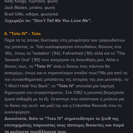
Kelly Keagy, τύμπανα, φωνή
Jack Blades, μπάσο, φωνή
Brad Gillis, κιθάρα, φωνητικά
Ξεχωρίζει το: "Don’t Tell Me You Love Me".
6. "Toto IV" - Toto
.
Παρά τα τις όποιες δυστοκίες στη μονιμότητα των τραγουδιστών
της μπάντας, οι Toto κυκλοφόρησαν σπουδαίους δίσκους στα
‘80ς, όπως τα "Isolation" (’84), Fahrenheit (’86) αλλά και το "The
Seventh One" (’88) που κόσμησαν τη δισκοθήκη μου. Αλλά ο
δίσκος τους, το
"Toto IV
" είναι ο δίσκος που πάντοτε θα
ανατρέχω, όπως και οι περισσότεροι οπαδοί τους!!!Με μία από τις
πιο συναισθηματικές μπαλάντες της ιστορίας της ροκ μουσικής, το
"I Won’t Hold You Back", το
"Toto IV
" αποτελεί μία λαμπρή
δημιουργία του συγκροτήματος. Στα 1982 η μουσική βιομηχανία
έμεινε έκθαμβη με τα έξι Grammys που απέσπασε η μπάντα για
το δίσκο της αυτό και μαζί της και η Columbia Records που το
κυκλοφόρησε.
Δικαιότατα, διότι το "Toto IV" σηματοδότησε το ζενίθ της
επιτυχημένης παρουσίας τους τέσσερις δεκαετίες και παρά
τα αμέτρητα προβλήματα τους.