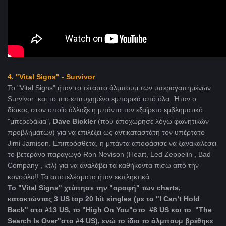
4. "Vital Signs" - Survivor
Το "Vital Signs" ήταν το τέταρτο άλμπουμ των υπεραγαπημένων
Survivor και το πιο επιτυχημένο εμπορικά από όλα. Ήταν ο
δίσκος στον οποίο άλλαξε η μπάντα τον εξαίρετο εμβληματικό
"μπερεδάκια",
Dave Bickler
(που αποχώρησε λόγω φωνητικών
προβλημάτων) για να επιλέξει ως αντικαταστάτη τον υπέρτατο
Jimi Jamison. Επιπρόσθετα, η μπάντα αποφάσισε να ξανακαλέσει
το βετεράνο παραγωγό Ron Nevison (Heart, Led Zeppelin , Bad
Company , κτλ) για να αναλάβει τα καθήκοντα πίσω από την
κονσόλα!! Τα αποτελέσματα ήταν εκπληκτικά.
Το "Vital Signs" χτύπησε την "οροφή" των charts,
κατακτώντας 3 US top 20 hit singles (με τα "I Can’t Hold
Back" στο #13 US, το "High On You"στο #8 US και το "The
Search Is Over"στο #4 US), ενώ το ίδιο το άλμπουμ βρέθηκε