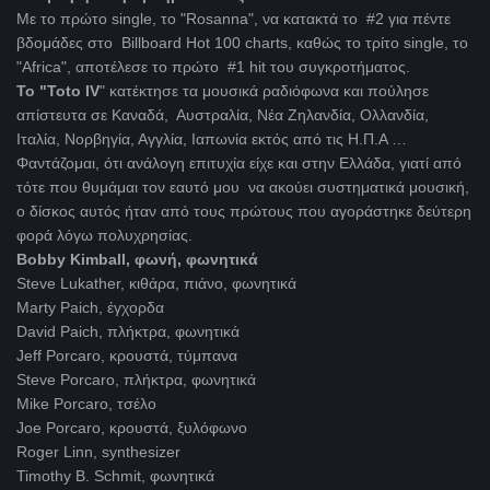
Με το πρώτο single, το "Rosanna", να κατακτά το #2 για πέντε
βδομάδες στο Billboard Hot 100 charts, καθώς το τρίτο single, το
"Africa", αποτέλεσε το πρώτο #1 hit του συγκροτήματος.
Το "Toto IV
" κατέκτησε τα μουσικά ραδιόφωνα και πούλησε
απίστευτα σε Καναδά, Αυστραλία, Νέα Ζηλανδία, Ολλανδία,
Ιταλία, Νορβηγία, Αγγλία, Ιαπωνία εκτός από τις Η.Π.Α …
Φαντάζομαι, ότι ανάλογη επιτυχία είχε και στην Ελλάδα, γιατί από
τότε που θυμάμαι τον εαυτό μου να ακούει συστηματικά μουσική,
ο δίσκος αυτός ήταν από τους πρώτους που αγοράστηκε δεύτερη
φορά λόγω πολυχρησίας.
Bobby Kimball, φωνή, φωνητικά
Steve Lukather, κιθάρα, πιάνο, φωνητικά
Marty Paich, έγχορδα
David Paich, πλήκτρα, φωνητικά
Jeff Porcaro, κρουστά, τύμπανα
Steve Porcaro, πλήκτρα, φωνητικά
Mike Porcaro, τσέλο
Joe Porcaro, κρουστά, ξυλόφωνο
Roger Linn, synthesizer
Timothy B. Schmit, φωνητικά