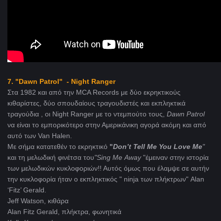
7. "Dawn Patrol" - Night Ranger
Στα 1982 και από την MCA Records με δύο εκρηκτικούς
κιθαρίστες, δύο σπουδαίους τραγουδιστές και εκπληκτικά
τραγούδια , οι Night Ranger με το ντεμπούτο τους,
Dawn
Patrol
να είναι το εμπορικότερο στην Αμερικάνικη αγορά ακόμη και από
αυτό των Van Halen.
Με σήμα κατατεθέν το εκρηκτικό
"
Don
’
t
Tell
Me
You
Love
Me
"
και τη μελωδική φινέτσα του
"Sing
Me
Away
"έμειναν στην ιστορία
των μελωδικών κυκλοφοριών!! Αυτός όμως που έλαμψε σε αυτήν
την κυκλοφορία ήταν ο εκπληκτικός " ninja των πλήκτρων" Alan
‘Fitz’ Gerald.
Jeff Watson, κιθάρα
Alan Fitz Gerald, πλήκτρα, φωνητικά