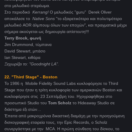
στο μελωδικό στερέωμα.
Στο περιοδικό
Kerrang
!
Ο μελωδικός "guru" Derek Oliver
αποκάλεσε το
Native
Sons
"το εξαιρετικότερο και πολυτιμότερο
μελωδικό AOR άλμπουμ όλων των εποχών", και πραγματικά μέχρι
σήμερα ακούγεται ως δημιουργία απίστευτη!!!
Terry Brock, φωνή
Jim Drummond, τύμπανα
David Stewart, μπάσο
Ian Stewart, κιθάρα
Ξεχωρίζει το: "Goodnight LA".
22. "Third Stage" - Boston
Το 1986 η Mobile Fidelity Sound Labs κυκλοφόρησε το Third
Stage που ήταν η τρίτη κυκλοφορία των αμερικανών Boston και
κυκλοφόρησε στις 23 Σεπτέμβρη του. Ηχογραφήθηκε στο
προσωπικό Studio του
Tom Scholz
το Hideaway Studio σε
διάστημα έξι ετών…
Έπειτα από μακροχρόνια δικαστική διαμάχη με την προηγούμενη
δισκογραφική εταιρεία τους, την Epic Records, ο Scholz
συνεργάστηκε με την MCA. Η πρώτη σύνθεση του δίσκου, το