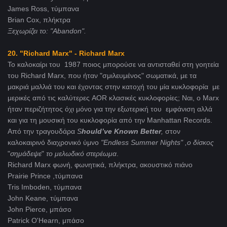
James Ross, τύμπανα
Brian Cox, πλήκτρα
Ξεχωρίζει το: "Abandon".
20. "Richard Marx" - Richard Marx
Το καλοκαίρι του 1987 ποιος μπορούσε να αντισταθεί στη γοητεία
του Richard Marx, που ήταν "σμιλευμένος" σωματικά, με τα
μακριά μαλλιά του και έχοντας στην κατοχή του μία κυκλοφορία με
μερικές από τις καλύτερες AOR κλασικές κυκλοφορίες; Ναι, ο Marx
ήταν περιζήτητος όχι μόνο για την εξωτερική του εμφάνιση αλλά
και για τη μουσική του κυκλοφορία από την Manhattan Records.
Από την τραγουδάρα
S
hould
’
ve
Known
Better
,
στον
καλοκαιρινό διαχρονικό ύμνο
"Endless
Summer
Nights
" ,ο δίσκος
"
σημάδεψε
"
το μελωδικό στερέωμα
.
Richard Marx φωνή, φωνητικά, πλήκτρα, ακουστικό πιάνο
Prairie Prince ,τύμπανα
Tris Imboden, τύμπανα
John Keane, τύμπανα
John Pierce, μπάσο
Patrick O'Hearn, μπάσο