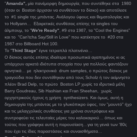
"
Amanda",
μία πανέμορφη δημιουργία, που συντέθηκε στα 1980
(όταν οι Boston άρχισαν να συνθέτουν το δίσκο) και αποτέλεσε
το #1 single της μπάντας. Ανάλογου ύφους και θεματολογίας και
το Hollyann… Εξαιρετικές συνθέσεις επίσης τα singles του
άλμπουμ, το "
We're Ready"
, #9 στα 1987, τα "Cool the Engines"
και το "Can'tcha Say/Still in Love" που κατέκτησε το #20 στα
1987 στο Billboard Hot 100.
Το "
Third Stage
" έγινε τετραπλά πλατινένιο…
Ο δίσκος αυτός επίσης ιδιαίτερα προσωπικά αγαπημένος κι ας
υπάρχουν αρκετά ιδιότυπα στοιχεία που για πολλούς φαντάζουν
αρνητικά… με ηλεκτρονικά drum samples, ο πρώτος δίσκος με
τραγούδια που δεν συντέθηκαν από τους Scholz ή τον αείμνηστο
πλέον Brad Delp, το πρώτο Boston LP χωρίς τα ιδρυτικά μέλη
Barry Goudreau, Sib Hashian και Fran Sheehan, χωρίς
ορχηστρικούς ήχους η χρήση synthesizers. Και όμως, αυτή η
δημιουργία της μπάντας με το γλυκόπικρο ύφος, τον "μουντό" ήχο
και τις μελαγχολικές συνθέσεις για χρόνια συντρόφευε και
συντροφεύει τις τελευταίες μέρες του καλοκαιριού… όπως και
τούτες που γράφηκε αυτή η παρουσίαση…για τη γενιά των '80ς
που έχει τις ίδιες παραστάσεις και συναισθήματα…