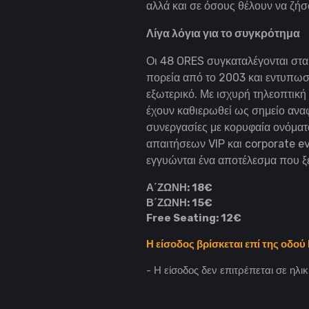
αλλά και σε όσους θέλουν να ζήσ
Λίγα λόγια για το συγκρότημα
Οι 48 ORES συγκαταλέγονται στα 
πορεία από το 2003 και εντυπωσ
εξωτερικό. Με ισχυρή τηλεοπτική
έχουν καθιερωθεί ως σημείο αναφ
συνεργασίες με κορυφαία ονόματ
απαιτήσεων VIP και corporate ev
εγγυώνται ένα αποτέλεσμα που ξ
Α΄ΖΩΝΗ: 18€
Β΄ΖΩΝΗ: 15€
Free Seating: 12€
Η είσοδος βρίσκεται επί της οδο
- Η είσοδος δεν επιτρέπεται σε ηλ