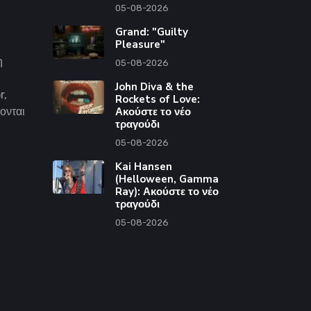
05-08-2026
Grand: "Guilty
Pleasure"
η
05-08-2026
John Diva & the
r,
Rockets of Love:
ονται
Ακούστε το νέο
τραγούδι
05-08-2026
Kai Hansen
(Helloween, Gamma
Ray): Ακούστε το νέο
τραγούδι
05-08-2026