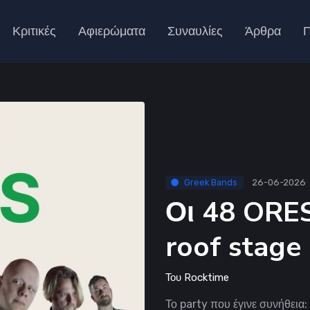
Κριτικές
Αφιερώματα
Συναυλίες
Άρθρα
Π
Greek Bands
26-06-2026
Οι 48 ORES
roof stage
Του
Rocktime
Το party που έγινε συνήθεια