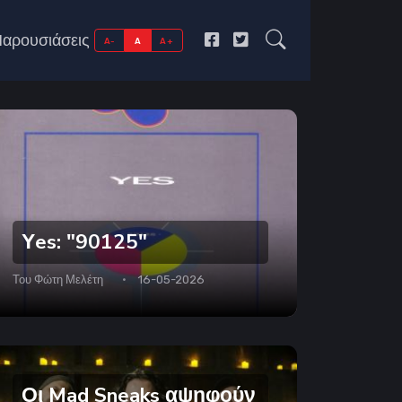
αρουσιάσεις
A-
A
A+
Υes: "90125"
Του
Φώτη Μελέτη
16-05-2026
Οι Mad Sneaks αψηφούν