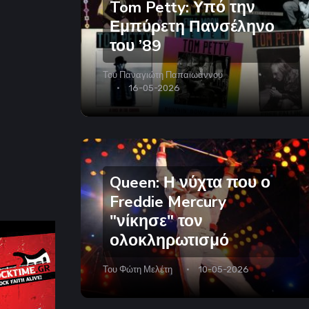
Tom Petty: Υπό την
Εμπύρετη Πανσέληνο
του ’89
Του
Παναγιώτη Παπαϊωάννου
16-05-2026
Queen: Η νύχτα που ο
Freddie Mercury
"νίκησε" τον
ολοκληρωτισμό
Του
Φώτη Μελέτη
10-05-2026