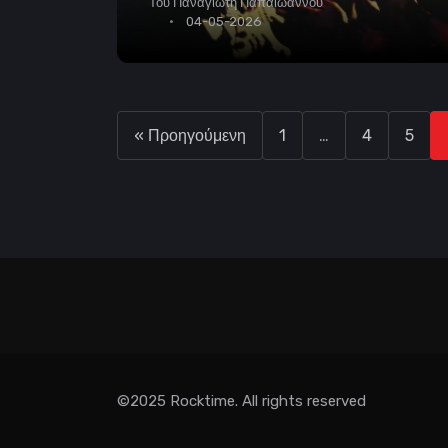
Του
Παναγιώτη Παπαϊωάννου
04-05-2026
« Προηγούμενη
1
…
4
5
©2025 Rocktime. All rights reserved