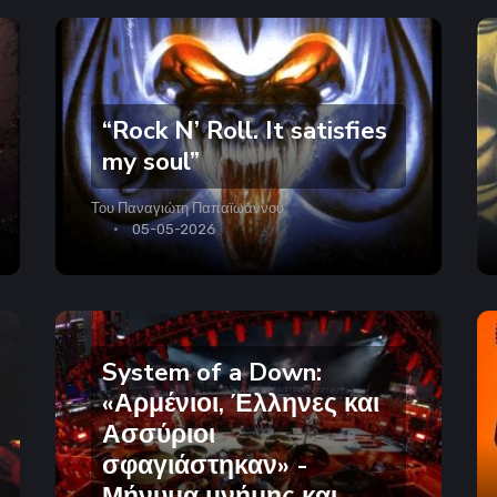
“Rock N’ Roll. It satisfies
my soul”
Του
Παναγιώτη Παπαϊωάννου
05-05-2026
System of a Down:
«Αρμένιοι, Έλληνες και
Ασσύριοι
σφαγιάστηκαν» -
Μήνυμα μνήμης και