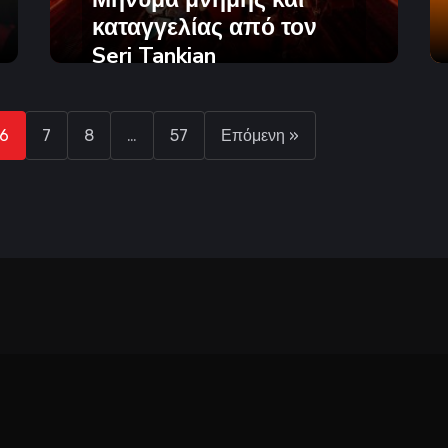
καταγγελίας από τον
Serj Tankian
Του
Rocktime
03-05-2026
6
7
8
…
57
Επόμενη »