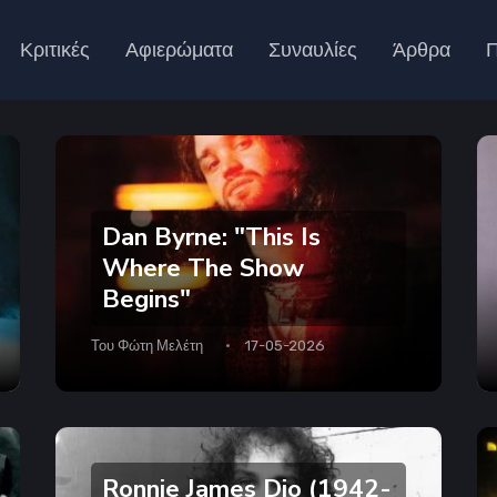
Κριτικές
Αφιερώματα
Συναυλίες
Άρθρα
Π
Dan Byrne: "This Is
Where The Show
Begins"
Του
Φώτη Μελέτη
17-05-2026
Ronnie James Dio (1942-