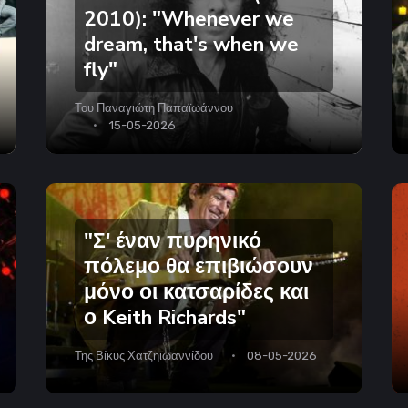
2010): "Whenever we
dream, that's when we
fly"
Του
Παναγιώτη Παπαϊωάννου
15-05-2026
"Σ' έναν πυρηνικό
πόλεμο θα επιβιώσουν
μόνο οι κατσαρίδες και
ο Keith Richards"
Της
Βίκυς Χατζηιωαννίδου
08-05-2026