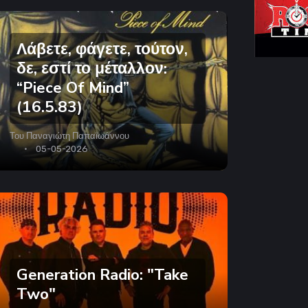
Λάβετε, φάγετε, τούτον,
δε, εστί το μέταλλον:
“Piece Of Mind”
(16.5.83)
Του
Παναγιώτη Παπαϊωάννου
05-05-2026
Generation Radio: "Take
Two"