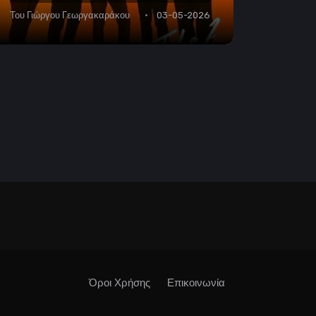
Του
Γιώργου Γεωργακαράκου
03-05-2026
Όροι Χρήσης
Επικοινωνία