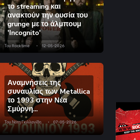
το streaming και
ανακτούν την ουσία του
grunge με το άλμπουμ
'Incognito'
Του
Rocktime
12-05-2026
Αναμνήσεις της
συναυλίας των Metallica
το 1993 στην Νέα
Σμύρνη...
Του
Νότη Γκιλλανίδη
07-05-2026