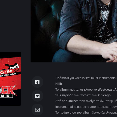
Πρόκειται για vocalist και multi-instrument
Hilli
).
Το
album
κινείται σε κλασσικό
Westcoast 
'80s περίοδο των
Toto
και των
Chicago.
Από το
"Online"
που ανοίγει το άλμπουμ μέχρ
instrumental περάσματα που παραπέμπουν 
Το πρώτο μισό του album ξεχωρίζει ελαφρά,