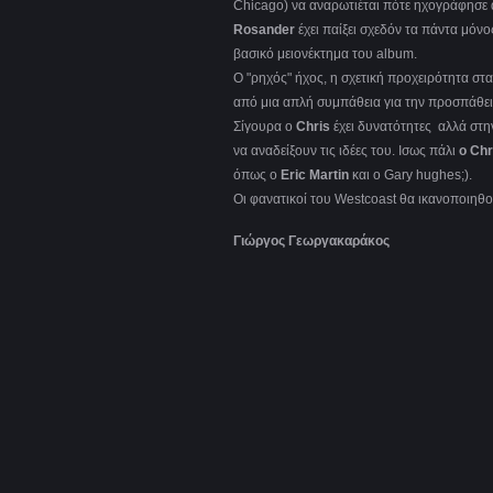
Chicago) να αναρωτιέται πότε ηχογράφησε αυ
Rosander
έχει παίξει σχεδόν τα πάντα μόν
βασικό μειονέκτημα του album.
O "ρηχός" ήχος, η σχετική προχειρότητα στ
από μια απλή συμπάθεια για την προσπάθει
Σίγουρα ο
Chris
έχει δυνατότητες αλλά στη
να αναδείξουν τις ιδέες του. Ισως πάλι
ο Ch
όπως ο
Eric Martin
και ο Gary hughes;).
Οι φανατικοί του Westcoast θα ικανοποιηθ
Γιώργος Γεωργακαράκος