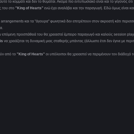
τό το κομμάτι και δεν το θυμάται. Ακόμα πιο εντυπωσιακό είναι και το γεγονός ότι
ος του στο
"King of Hearts"
ενώ έχει αναλάβει και την παραγωγή. Εδώ όμως είναι και
α arrangements και τα "άγουρα" φωνητικά δεν επιτρέπουν στον ακροατή κάτι περισσ
α.
ν επόμενη προσπάθειά του θα χρειαστεί έμπειρο παραγωγό και καλούς session play
ris
να χρειάζεται τη δυναμική μιας σταθερής μπάντας (άλλωστε έτσι δεν έγινε με περ
ούν από το
"King of Hearts"
οι υπόλοιποι θα χρειαστεί να περιμένουν τον διάδοχό το