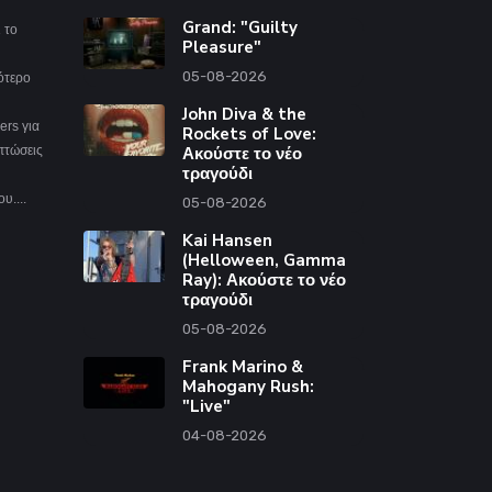
Grand: "Guilty
 το
Pleasure"
05-08-2026
ότερο
John Diva & the
ers για
Rockets of Love:
ιπτώσεις
Ακούστε το νέο
τραγούδι
υ....
05-08-2026
Kai Hansen
(Helloween, Gamma
Ray): Ακούστε το νέο
τραγούδι
05-08-2026
Frank Marino &
Mahogany Rush:
"Live"
04-08-2026