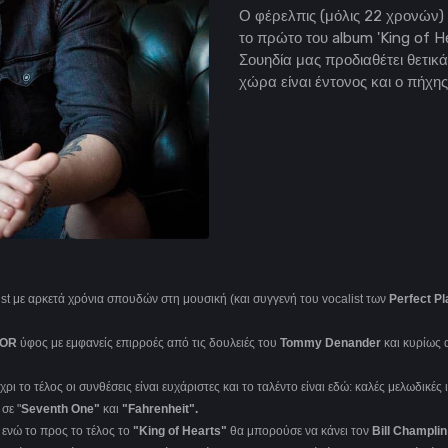
Ο φέρελπις (μόλις 22 χρονών)
το πρώτο του album 'King of H
Σουηδία μας προδιαθέτει θετικ
χώρα είναι έντονος και ο πήχη
alist με αρκετά χρόνια σπουδών στη μουσική (και συγγενή του vocalist των
Perfect Pl
AOR
ύφος με εμφανείς επιρροές από τις δουλειές του
Tommy Denander
και κυρίως 
ι το τέλος οι συνθέσεις είναι ευχάριστες και το ταλέντο είναι εδώ: καλές μελωδικές ι
σε "
Seventh One"
και
"Fahrenheit".
 ενώ το προς το τέλος το
"King of Hearts"
θα μπορούσε να κάνει τον
Bill Champli