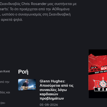
 Σκανδιναβός Chris Rosander μας συστήνεται με
earts'. Το ότι προέρχεται από την AORομάνα
ά, ωστόσο ο συναγωνισμός στη Σκανδιναβική
ς αρκετά ψηλά.
Ροή
an Kent
Glenn Hughes:
από την
Αποσύρεται από τις
συναυλίες λόγω
δέες και
καρδιακών
προβλημάτων
n
(ex-
05-08-2026