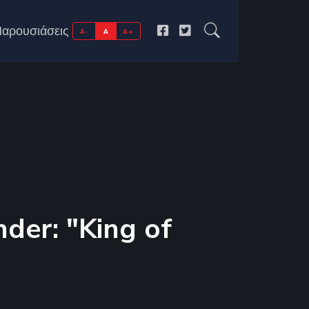
αρουσιάσεις
A-
A
A+
nder: "King of