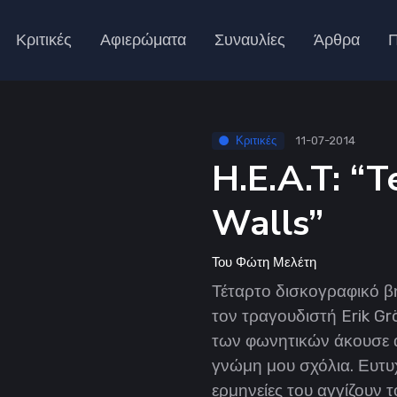
Κριτικές
Αφιερώματα
Συναυλίες
Άρθρα
Π
Κριτικές
11-07-2014
H.E.A.T: “
Walls”
Του
Φώτη Μελέτη
Τέταρτο δισκογραφικό βή
τον τραγουδιστή Erik Gr
των φωνητικών άκουσε α
γνώμη μου σχόλια. Ευτυχ
ερμηνείες του αγγίζουν τ