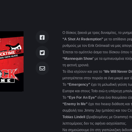
Ο δίσκος ξεκινά με τρεις δυναμίτες, τo μνη
“A Shot At Redemption”
με το απίθανο ρεφ
ρυθμούς με τον Erik Grönwall να μας απογει
Έπεται το ομότιτλο άσμα του δίσκου όπου τ
“Mannequin Show
” με τα εμπνευσμένα πλή
τη φετινή χρονιά.
Το ίδια ισχύουν και για το “
We Will Never D
μετατρέπεται στην πορεία σε ένα μικρό aor 
To
“Emergency”
έχει τη μελωδική γεύση τ
Europe και στους Τοto ενώ η υπέροχη μπαλάν
Το
“Eye For An Eye”
είναι ένα θαυμάσιο cl
“Enemy In Me”
έχει πιο heavy διάθεση και 
συμβολή του Jimmy Jay (μπάσο) και του Cr
Tobias Lindell
(βραβευμένος με Grammy) που
λεπτομέρειες δεν τις αφήνει ασχολίαστες.
Να σημειώσουμε ότι στη γιαπώνεζικη έκδοσ