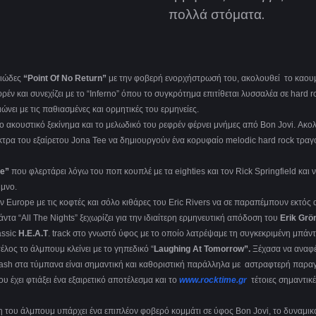
πολλά στόματα.
μειώδες
“Point Of No Return”
με την φοβερή ενορχήστρωσή του, ακολουθεί το καου
ρέν και συνεχίζει με το “Inferno” όπου το συγκρότημα επιτίθεται λυσσαλέα σε hard r
ώνει με τις παθιασμένες και ορμητικές του ερμηνείες.
ο ακουστικό ξεκίνημα και το μελωδικό του ρεφρέν φέρνει μνήμες από Bon Jovi. Ακολ
κτρα του εξαίρετου Jona Tee να δημιουργούν ένα κορυφαίο melodic hard rock τραγ
ie”
που φλερτάρει λόγω του ποπ κουπλέ με τα eighties και τον Rick Springfield και 
ύμνο.
ων Europe με τις κοφτές και σόλο κιθάρες του Eric Rivers να σε παραπέμπουν εκτός
τα “All The Nights” ξεχωρίζει για την ιδιαίτερη ερμηνευτική απόδοση του
Erik Grö
assic
H.E.A.T
. track στο γνωστό ύφος με το οποίο λατρέψαμε τη συγκεκριμένη μπάντ
τέλος το άλμπουμ κλείνει με το γηπεδικό “
Laughing At Tomorrow”.
Ξέχασα να αναφέ
ash στα τύμπανα είναι σημαντική και καθοριστική παράλληλα με αστραφτερή παρα
 έχει φτιάξει ένα εξαιρετικό αποτέλεσμα και το
www.rocktime.gr
τέτοιες σημαντικ
η του άλμπουμ υπάρχει ένα επιπλέον φοβερό κομμάτι σε ύφος Bon Jovi, το δυναμικ