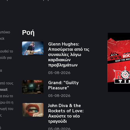
Ροή
μπόικο
ock
Glenn Hughes:
Αποσύρεται από τις
ουθεί το
συναυλίες λόγω
ούδι για
καρδιακών
προβλημάτων
να
05-08-2026
Grand: "Guilty
 από τους
Pleasure"
nwall
.
05-08-2026
α ενώ το
ρω ότι η
John Diva & the
γωγή του
Rockets of Love:
ές
Ακούστε το νέο
τραγούδι
ό
05-08-2026