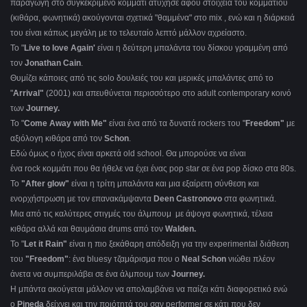
παραγωγή στο συγκεκριμένο κομμάτι ατύχησε αφού στοιχεία του κομματιού
(κιθάρα, φωνητικά) ακούγονται σχετικά "θαμμένα" στο mix , ενώ και η διάρκειά
του είναι κάπως μεγάλη με το τελευταίο λεπτό μάλλον αχρείαστο.
Το "
Live to love Again'
είναι η δεύτερη μπαλάντα του δίσκου γραμμένη από
τον
Jonathan Cain
.
Θυμίζει κάποιες από τις solo δουλειές του και μερικές μπαλάντες από το
"
Arrival"
(2001) και απευθύνεται περισσότερο στο adult contemporary κοινό
των
Journey.
Το "
Come Away with Me"
είναι ένα από τα δυνατά rockers του "
Freedom"
με
αξιόλογη κιθάρα από τον
Schon
.
Eδώ όμως ο ήχος είναι αρκετά old school. Θα μπορούσε να είναι
ένα rock κομμάτι που θα ήθελε να έχει ένας pop star σε ένα pop δίσκο στα 80s.
Το
"After
glow
"
είναι η τρίτη μπαλάντα και μια εξαίρετη σύνθεση και
ενορχήστρωση με τον επανακάμψαντα
Deen
Castronovo
στα φωνητικά.
Μια από τις καλύτερες στιγμές του άλμπουμ με άψογα φωνητικά, τέλεια
κιθάρα αλλά και θαυμάσια drums από τον
Walden.
Το "
Let it Rain"
είναι η πιο ξεκάθαρη απόδειξη για την experimental διάθεση
του
"Freedom"
: ένα bluesy τζαμάρισμα που ο
Neal Schon
νιώθει πλέον
άνετα να συμπεριλάβει σε ένα άλμπουμ των
Journey.
Η μπάντα ακούγεται μάλλον να απολαμβάνει να παίζει κάτι διαφορετικό ενώ
ο
Pineda
δείχνει και την ποιότητά του σαν performer σε κάτι που δεν