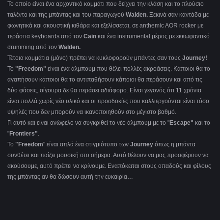
Το οποίο είναι ένα αρχοντικό κομμάτι που δείχνει την κλάση και το πλούσιο
ταλέντο και της μπάντας και του παραγωγού
Walden.
Ξεκινά σαν καντάδα με
φωνητικά και ακουστική κιθάρα και εξελίσσεται, σε anthemic AOR rocker με
τεράστια keyboards από τον
Cain
και ένα instrumental μέρος με εκκωφαντικό
drumming από τον
Walden.
Τέτοια κομμάτια (μόνο) πρέπει να κυκλοφορούν μπάντες σαν τους
Journey!
Το
"
Freedom"
είναι ένα άλμπουμ που θέλει πολλές ακροάσεις. Κάποιοι θα το
αγαπήσουν κάποιοι θα το αντιπαθήσουν κάποιοι θα περάσουν και από τις
δύο φάσεις, σίγουρα δε θα περάσει αδιάφορο. Είναι γεγονός ότι 11 χρόνια
είναι πολλά χωρίς νέο υλικό και οι προσδοκίες που καλλιεργούνται είναι τόσο
υψηλές που δεν μπορούν να ικανοποιηθούν στο μέγιστο βαθμό.
Γι αυτό και είναι ανώφελο να συγκριθεί το νέο άλμπουμ με το "
Escape"
και το
"
Frontiers"
.
Το
"Freedom
" είναι απλά ένα στιγμιότυπο των
Journey
όπως η μπάντα
συνθέτει και παίζει μουσική στο σήμερα. Αυτό θέλουν να μας προσφέρουν να
ακούσουμε, αυτό πρέπει να κρίνουμε. Εναπόκειται στους οπαδούς και φίλους
της μπάντας αν θα δώσουν αυτή την ευκαιρία…