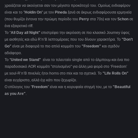
χρειάζεται να ακούγεται σαν τον μέγιστο προκάτοχό του. Ομοίως ενδιαφέρον
είναι και το "
Holdin On
" με τον
Pineda
ξανά σε άκρως ενδιαφέρουσα ερμηνεία
(που θυμίζει έντονα την πρώιμη περίοδο του
Perry
στα 70s) και τον
Schon
σε
ένα εξαιρετικό riff.
Το "
Αll Day all Night"
επιστρέφει την ακρόαση σε πιο κλασικό Journey ύφος
με αισθητές και εδώ R’n’B λεπτομέρειες που του δίνουν χαρακτήρα. Το
"Don’t
Go"
είναι με διαφορά το πιο απλό κομμάτι του
"Freedom"
και σχεδόν
αδιάφορο.
Το "
United we Stand"
είναι το τελευταίο single από το άλμπουμ και ένα πιο
παραδοσιακό AOR κομμάτι "στολισμένο" για άλλη μια φορά στο ‘Freedom’
με soul-R’n’B πινελιές ήτοι horns στο mix και τα σχετικά. Το
"Life Rolls On"
είναι ευχάριστο, αλλά όχι κάτι που ξεχωρίζει.
Ο επίλογος του "
Freedom
" είναι και η κορυφαία στιγμή του,
με το
"Beautiful
as you Are"
.