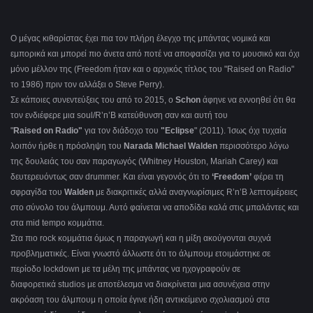
Ο μέγας κιθαρίστας έχει πια τον πλήρη έλεγχο της μπάντας νομικά και
εμπορικά και μπορεί πιο άνετα από ποτέ να αποφασίζει για το μουσικό και όχι
μόνο μέλλον της (Freedom ήταν και ο αρχικός τίτλος του "Raised on Radio"
το 1986) πριν τον αλλάξει ο Steve Perry).
Σε κάποιες συνεντεύξεις του από το 2015, ο
Schοn
άφηνε να εννοηθεί ότι θα
τον ενδιέφερε μια soul/R’n’B κατεύθυνση σαν και αυτή του
"
Raised on Radio"
για τον διάδοχο του
"Eclipse
" (2011). Ίσως όχι τυχαία
λοιπόν ήρθε η πρόσληψη του
Narada
Michael
Walden
περισσότερο λόγω
της δουλειάς του σαν παραγωγός (Whitney Houston, Mariah Carey) και
δευτερευόντως σαν drummer. Και είναι γεγονός ότι το
‘
Freedom
’
φέρει τη
σφραγίδα του
Walden
με διακριτικές αλλά αναγνωρίσιμες R’n’B λεπτομέρειες
στο σύνολο του άλμπουμ. Αυτό φαίνεται να αποδίδει καλά στις μπαλάντες και
στα mid tempo κομμάτια.
Στα πιο rock κομμάτια όμως η παραγωγή και η μίξη ακούγονται συχνά
προβληματικές. Είναι γνωστό άλλωστε ότι το άλμπουμ ετοιμάστηκε σε
περίοδο lockdown με τα μέλη της μπάντας να ηχογραφούν σε
διαφορετικά studios με αποτέλεσμα να διακρίνεται μια ασυνέχεια στην
ακρόαση του άλμπουμ η οποία έγινε ήδη αντικείμενο σχολιασμού στα