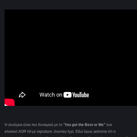
Η συνέχεια είναι πιο δυναμική με το "
You
got
the
Best
or
Me"
ένα
κλασικό AOR hit με signature Journey ήχο. Εδώ όμως φαίνεται ότι η