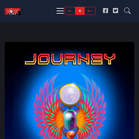
A-
A
A+