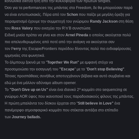
κοινωνικά δίκτυα ήδη από την κυκλοφορία των πρώτων singles.
Όσο για τα performances της μπάντας στο Freedom, δε θα μπορούσαν παρά
να είναι εντυπωσιακές. Πέρα από τον
Schon
που παίζει με μεγάλη όρεξη για
πειραματισμό έχουμε την συμμετοχή του γνώριμου
Randy
Jackson
στη θέση
του
Ross Valory
που ενισχύει την R’n’B συνιστώσα.
Ειδική μνεία πρέπει να γίνει και στον
Arnel
Pineda
ο οποίος ακούγεται πολύ
πιο απελευθερωμένος από ποτέ από την ανάγκη να ακούγεται σαν
τον P
erry
της Escape/Frontiers περιόδου δίνοντας πολύ πιο ενδιαφέρουσες
ερμηνείες στα φωνητικά.
Το άλμπουμ ξεκινά με το "
Together We Run"
με εμφανή στόχο να
προσομοιώσει την εισαγωγή του
"Escape
" με το "
Don
’
t
stop
Believing"
.
Τέτοιες προσπάθειες συνήθως αποτυγχάνουν βέβαια και αυτό συμβαίνει και
εδώ με ένα μάλλον αδύναμο album opener.
ο
Το
"Don’t Give up on Us"
είναι ένα ιδανικό 2
κομμάτι στο sequencing σε
γνώριμο AOR ύφος που ικανοποιεί τους παραδοσιακούς φίλους της μπάντας.
Η πρώτη μπαλάντα του δίσκου έρχεται στο "
Still believe in Love"
ένα
πανέμορφο ατμοσφαιρικό κομμάτι που στέκεται αντάξια στο επίπεδο
των
Journey ballads.