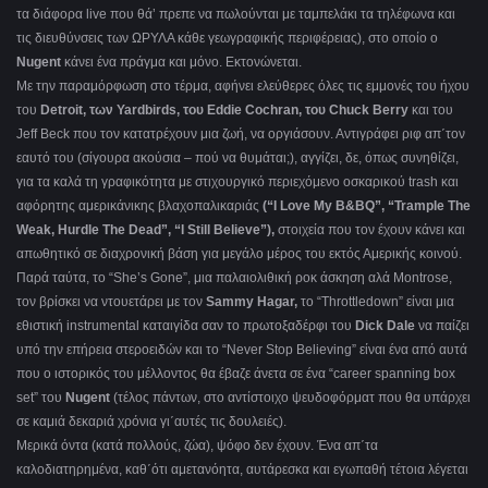
τα διάφορα live που θά’ πρεπε να πωλούνται με ταμπελάκι τα τηλέφωνα και
τις διευθύνσεις των ΩΡΥΛΑ κάθε γεωγραφικής περιφέρειας), στο οποίο ο
Nugent
κάνει ένα πράγμα και μόνο. Εκτονώνεται.
Με την παραμόρφωση στο τέρμα, αφήνει ελεύθερες όλες τις εμμονές του ήχου
του
Detroit, των Yardbirds, του Eddie Cochran, του Chuck Berry
και του
Jeff Beck που τον κατατρέχουν μια ζωή, να οργιάσουν. Αντιγράφει ριφ απ΄τον
εαυτό του (σίγουρα ακούσια – πού να θυμάται;), αγγίζει, δε, όπως συνηθίζει,
για τα καλά τη γραφικότητα με στιχουργικό περιεχόμενο οσκαρικού trash και
αφόρητης αμερικάνικης βλαχοπαλικαριάς
(“Ι Love My B&BQ”, “Trample The
Weak, Hurdle The Dead”, “I Still Believe”),
στοιχεία που τον έχουν κάνει και
απωθητικό σε διαχρονική βάση για μεγάλο μέρος του εκτός Αμερικής κοινού.
Παρά ταύτα, το “She’s Gone”, μια παλαιολιθική ροκ άσκηση αλά Montrose,
τον βρίσκει να ντουετάρει με τον
Sammy Hagar,
το “Throttledown” είναι μια
εθιστική instrumental καταιγίδα σαν το πρωτοξαδέρφι του
Dick Dale
να παίζει
υπό την επήρεια στεροειδών και το “Never Stop Believing” είναι ένα από αυτά
που ο ιστορικός του μέλλοντος θα έβαζε άνετα σε ένα “career spanning box
set” του
Nugent
(τέλος πάντων, στο αντίστοιχο ψευδοφόρματ που θα υπάρχει
σε καμιά δεκαριά χρόνια γι΄αυτές τις δουλειές).
Μερικά όντα (κατά πολλούς, ζώα), ψόφο δεν έχουν. Ένα απ΄τα
καλοδιατηρημένα, καθ΄ότι αμετανόητα, αυτάρεσκα και εγωπαθή τέτοια λέγεται