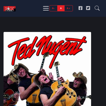
A-
A
A+