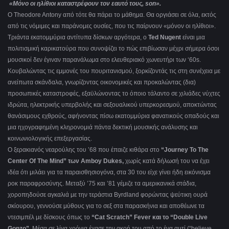
«Μόνο οι ηλίθιοι καταστρέφουν τον εαυτό τους, son».
O Theodore Antony από τότε θα πάρει το μάθημα. Θα οργιάσει σε όλα, εκτός
από τις νόμιμες και παράνομες ουσίες, που τις παίρνουν «μόνον οι ηλίθιοι».
Τριάντα εκατομμύρια αντίτυπα δίσκων αργότερα, ο
Ted Nugent
είναι μια
πολιτισμική καρικατούρα που συνοψίζει το πώς επιβίωσαν μέχρι σήμερα όσοι
μουσικοί δεν έγιναν παρανάλωμα στο ελευθεριακό χωνευτήρι των ‘60s.
Κουβαλώντας τις εμμονές του πουριτανισμού, ξορκίζοντάς τις στη συνέχεια με
ανείπωτα σκάνδαλα, γνωρίζοντας οικονομικές και προκαλώντας (δια)
προσωπικές καταστροφές, εξαϋλώνοντας το όποιο τάλαντο σε χιλιάδες νύχτες
ιδρώτα, ηλεκτρικής υπερβολής και σεξουαλικού υπερκορεσμού, αποκτώντας
θανάσιμους εχθρούς, αφήνοντας πίσω εκατομμύρια φανατικούς οπαδούς και
μια ηχογραφημένη κληρονομιά πάντα δεκτική μουσικής ανάλυσης και
κοινωνιολογικής επεξεργασίας.
Ο ξερακιανός νεαρούλης του ’68 που έπαιζε κιθάρα στο
“Journey To The
Center Of The Mind” των Amboy Dukes,
χωρίς κατά δήλωσή του να έχει
ιδέα ότι μιλάει για τα παραισθησιογόνα, στα 30 του είχε γίνει ήδη εικόνισμα
ροκ παραφροσύνης. Μεταξύ ’75 και ’81 γέμιζε τα αμερικανικά στάδια,
χοροπηδούσε αγκαλιά με την τεράστια Byrdland φορώντας ψεύτικη ουρά
σκίουρου, γεννούσε μύθους για το σεξ στα παρασκήνια και αποθέωνε τα
ντεσιμπέλ με δίσκους όπως το
“Cat Scratch” Fever και το “Double Live
Gonzo”
. Μέσα σε λίγα χρόνια έχασε την ακοή του από το ένα αυτί (“believe