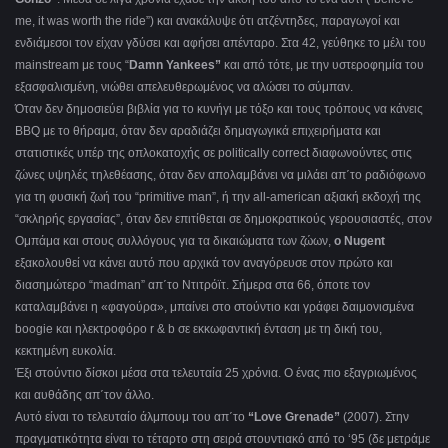
me, it was worth the ride”) και ανακάλυψε ότι ατζέντηδες, παραγωγοί και
ενδιάμεσοι τον είχαν γδύσει και αφήσει απένταρο. Στα 42, γεύθηκε το μέλι του
mainstream με τους “
Damn Yankees”
και από τότε, με την υστεροφημία του
εξασφαλισμένη, νιώθει απελευθερωμένος να αλώσει το σύμπαν.
Όταν δεν δημοσιεύει βιβλία για το κυνήγι με τόξο και τους τρόπους να κάνεις
BBQ με το θήραμα, όταν δεν αραδιάζει δημαγωγικά επιχειρήματα και
στατιστικές υπέρ της οπλοκατοχής σε politically correct διαφωνούντες στις
ζώνες υψηλές τηλεθέασης, όταν δεν απολαμβάνει να μιλάει απ΄το ραδιόφωνο
για τη φυσική ζωή του “primitive man”, ή την all-american αξιακή εκδοχή της
“σκληρής εργασίας”, όταν δεν επιτίθεται σε δημοκρατικούς γερουσιαστές, στον
Ομπάμα και στους συλλόγους για τα δικαιώματα των ζώων,
ο Nugent
εξακολουθεί να κάνει αυτό που αρχικά τον αναγόρευσε στον πρώτο και
διασημώτερο “madman” απ΄το Ντιτρόϊτ. Σήμερα στα 66, όποτε τον
καταλαμβάνει η «φαγούρα», μπαίνει στο στούντιο και γράφει δαιμονισμένα
boogie και ηλεκτροφόρο r & b σε εκκωφαντική ένταση με τη δική του,
κεκτημένη ευκολία.
Έξι στούντιο δίσκοι μέσα στα τελευταία 25 χρόνια. Ο ένας πιο εξαγριωμένος
και αυθάδης απ΄τον άλλο.
Αυτό είναι το τελευταίο άλμπουμ του απ΄το
“Love Grenade”
(2007). Στην
πραγματικότητα είναι το τέταρτο στη σειρά στουντιακό από το ‘95 (δε μετράμε