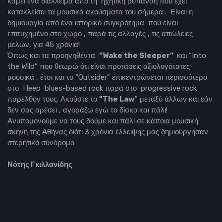
κάμει ένα διάλλειμα από τη ηχητική ρύπανση που έχει
κατακλείσει τα μουσικά ακούσματα του σήμερα . Είναι η
δημιουργία από ένα ιστορικό συγκρότημα που είναι
επιτυχημένο στο χώρο , παρά τις αλλαγές , τις απώλειες
μελών, για 45 χρόνια!
Όπως και τα προηγηθέντα
“Wake the Sleeper”
και “Into
the Wild” που θεωρώ ότι είναι προτάσεις αξιολογότατες
μουσικά , έτσι και το “Outsider” επικεντρώνεται περισσότερο
στο Heep blues-based rock παρά στο progressive rock
παρελθόν τους. Ακούστε το
"The Law
" μεταξύ άλλων και εάν
δεν σας αρέσει , αγοράζω εγώ το δίσκο και πάλι!
Ανυπομονούμε να τους δούμε και πάλι σε κάποια μουσική
σκηνή της Αθήνας διότι 3 χρόνια έλλειψης μας δημιούργησαν
στερητικό σύνδρομο
Νότης Γκιλλανίδης