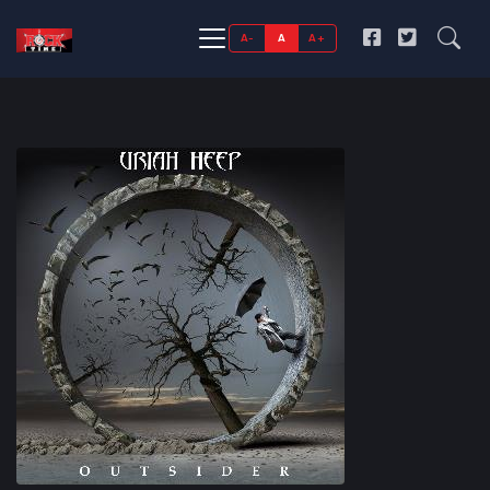
A-
A
A+