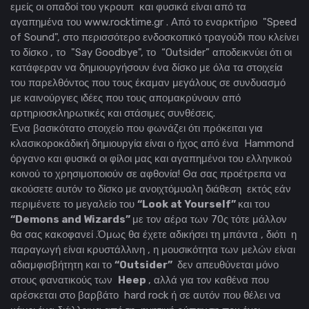
εμείς οι οπαδοί του γκρουπ και φυσικά είναι από τα
αγαπημένα του www.rocktime.gr . Από το εναρκτήριο "Speed
of Sound", στο περισσότερο ενδοσκοπικό τραγούδι που κλείνει
το δίσκο , το "Say Goodbye", το “Outsider” αποδεικνύει ότι οι
κατάφεραν να δημιουργήσουν ένα δίσκο με όλα τα στοιχεία
του παρελθόντος που τους έκαμαν μεγάλους σε συνδυασμό
με καινούργιες ιδέες που τους απομακρύνουν από
αρτηριοσκληρωτικές και στάσιμες συνθέσεις.
Ένα βασικότατο στοιχείο που φωνάζει ότι πρόκειται για
κλασικοροκάδική δημιουργία είναι ο ήχος από ένα Hammond
όργανο και φυσικά οι φίλοι μας και αγαπημένοι του ελληνικού
κοινού το χρησιμοποιούν σε αφθονία! Θα σας προέτρεπα να
ακούσετε αυτόν το δίσκο με ανοιχτόμυαλη διάθεση εκτός εάν
περιμένετε το μεγαλείο του
“Look at Yourself”
και του
“Demons and Wizards”
με τον αέρα των 70ς τότε μάλλον
θα σας κακοφανεί .Όμως θα έχετε αδικήσει τη μπάντα , διότι η
παραγωγή είναι κρυστάλλινη , η μουσικότητα των μελών είναι
αδιαμφισβήτητη και το
“Outsider”
δεν απευθύνεται μόνο
στους φανατικούς των
Heep
, αλλά για τον καθένα που
αρέσκεται στο βαρβάτο hard rock ή σε αυτόν που θέλει να