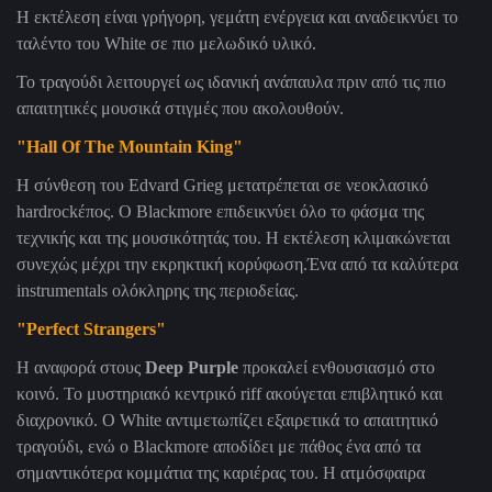
Η εκτέλεση είναι γρήγορη, γεμάτη ενέργεια και αναδεικνύει το
ταλέντο του White σε πιο μελωδικό υλικό.
Το τραγούδι λειτουργεί ως ιδανική ανάπαυλα πριν από τις πιο
απαιτητικές μουσικά στιγμές που ακολουθούν.
"Hall Of The Mountain King"
Η σύνθεση του Edvard Grieg μετατρέπεται σε νεοκλασικό
hardrockέπος. Ο Blackmore επιδεικνύει όλο το φάσμα της
τεχνικής και της μουσικότητάς του. Η εκτέλεση κλιμακώνεται
συνεχώς μέχρι την εκρηκτική κορύφωση.Ένα από τα καλύτερα
instrumentals ολόκληρης της περιοδείας.
"Perfect Strangers"
Η αναφορά στους
Deep Purple
προκαλεί ενθουσιασμό στο
κοινό. Το μυστηριακό κεντρικό riff ακούγεται επιβλητικό και
διαχρονικό. Ο White αντιμετωπίζει εξαιρετικά το απαιτητικό
τραγούδι, ενώ ο Blackmore αποδίδει με πάθος ένα από τα
σημαντικότερα κομμάτια της καριέρας του. Η ατμόσφαιρα