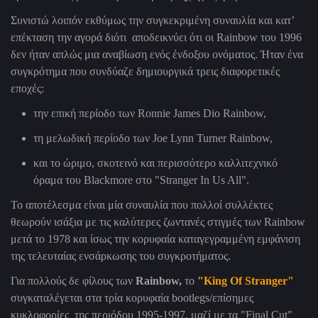
Συνιστώ λοιπόν εκθύμως την συγκεκριμένη συναυλία και κατ’
επέκταση την αγορά διότι αποδεικνύει ότι οι Rainbow του 1996
δεν ήταν απλώς μια αναβίωση ενός ένδοξου ονόματος. Ήταν ένα
συγκρότημα που συνδύαζε δημιουργικά τρεις διαφορετικές
εποχές:
την επική περίοδο των Ronnie James Dio Rainbow,
τη μελωδική περίοδο των Joe Lynn Turner Rainbow,
και το ώριμο, σκοτεινό και περισσότερο καλλιτεχνικό
όραμα του Blackmore στο "Stranger In Us All".
Το αποτέλεσμα είναι μία συναυλία που πολλοί συλλέκτες
θεωρούν ισάξια με τις καλύτερες ζωντανές στιγμές των Rainbow
μετά το 1978 και ίσως την κορυφαία καταγεγραμμένη εμφάνιση
της τελευταίας ενσάρκωσης του συγκροτήματος.
Για πολλούς δε φίλους των
Rainbow,
το
"King Of Stranger"
συγκαταλέγεται στα τρία κορυφαία bootlegs/επίσημες
κυκλοφορίες της περιόδου 1995-1997, μαζί με τα "Final Cut"