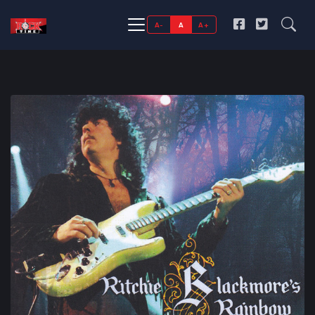
A-
A
A+