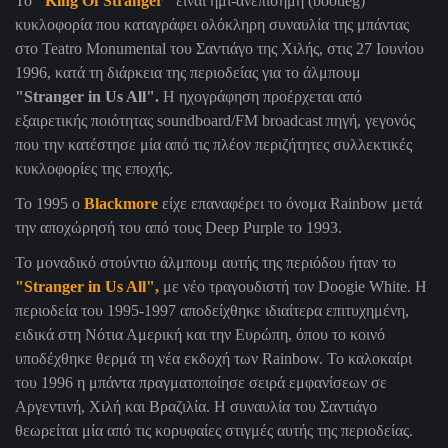
Το
"King Of Stranger"
είναι ημι-ανεπίσημη (bootleg)
κυκλοφορία που καταγράφει ολόκληρη συναυλία της μπάντας
στο Teatro Monumental του Σαντιάγο της Χιλής, στις 27 Ιουνίου
1996, κατά τη διάρκεια της περιοδείας για το άλμπουμ
"Stranger in Us All".
Η ηχογράφηση προέρχεται από
εξαιρετικής ποιότητας soundboard/FM broadcast πηγή, γεγονός
που την κατέστησε μία από τις πλέον περιζήτητες συλλεκτικές
κυκλοφορίες της εποχής.
Το 1995 ο
Blackmore
είχε επαναφέρει το όνομα Rainbow μετά
την αποχώρησή του από τους Deep Purple το 1993.
Το μοναδικό στούντιο άλμπουμ αυτής της περιόδου ήταν το
"Stranger in Us All",
με νέο τραγουδιστή τον Doogie White. Η
περιοδεία του 1995-1997 αποδείχθηκε ιδιαίτερα επιτυχημένη,
ειδικά στη Νότια Αμερική και την Ευρώπη, όπου το κοινό
υποδέχθηκε θερμά τη νέα εκδοχή των Rainbow. Το καλοκαίρι
του 1996 η μπάντα πραγματοποίησε σειρά εμφανίσεων σε
Αργεντινή, Χιλή και Βραζιλία. Η συναυλία του Σαντιάγο
θεωρείται μία από τις κορυφαίες στιγμές αυτής της περιοδείας.