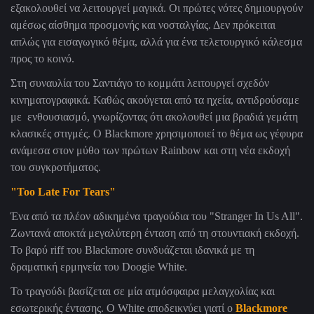
εξακολουθεί να λειτουργεί μαγικά. Οι πρώτες νότες δημιουργούν
αμέσως αίσθημα προσμονής και νοσταλγίας. Δεν πρόκειται
απλώς για εισαγωγικό θέμα, αλλά για ένα τελετουργικό κάλεσμα
προς το κοινό.
Στη συναυλία του Σαντιάγο το κομμάτι λειτουργεί σχεδόν
κινηματογραφικά. Καθώς ακούγεται από τα ηχεία, αντιδρούσαμε
με ενθουσιασμό, γνωρίζοντας ότι ακολουθεί μια βραδιά γεμάτη
κλασικές στιγμές. Ο Blackmore χρησιμοποιεί το θέμα ως γέφυρα
ανάμεσα στον μύθο των πρώτων Rainbow και στη νέα εκδοχή
του συγκροτήματος.
"Too Late For Tears"
Ένα από τα πλέον αδικημένα τραγούδια του "Stranger In Us All".
Ζωντανά αποκτά μεγαλύτερη ένταση από τη στουντιακή εκδοχή.
Το βαρύ riff του Blackmore συνδυάζεται ιδανικά με τη
δραματική ερμηνεία του Doogie White.
Το τραγούδι βασίζεται σε μία ατμόσφαιρα μελαγχολίας και
εσωτερικής έντασης. Ο White αποδεικνύει γιατί ο
Blackmore