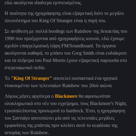
εδώ ακούγεται ιδιαίτερα εμπνευσμένος.
Η ποιότητα της ηχογράφησης είναι εξαιρετική διότι το μεγάλο
πλεονέκτημα του King Of Stranger είναι η πηγή του.
Σε αντίθεση με πολλά bootlegs των Rainbow της δεκαετίας του
1990 που προέρχονται από ηχογραφήσεις κοινού, εδώ έχουμε
σχεδόν επαγγελματική λήψη FM/Soundboard. Τα όργανα
ακούγονται καθαρά, το μπάσο του Greg Smith είναι ευδιάκριτο
και τα πλήκτρα του Paul Morris έχουν εξαιρετική παρουσία στο
στερεοφωνικό πεδίο.
Το
"King Of Stranger"
αποτελεί ουσιαστικά ένα ηχητικό
ντοκουμέντο των τελευταίων Rainbow του 20ού αιώνα.
Λίγους μήνες αργότερα ο
Blackmore
θα αφοσιωνόταν
ολοκληρωτικά στο νέο του εγχείρημα, τους Blackmore's Night,
εγκαταλείποντας προσωρινά το hardrock. Έτσι, η ηχογράφηση
του Σαντιάγο αποτυπώνει μία από τις τελευταίες μεγάλες
εμφανίσεις της μπάντας πριν κλείσει αυτό το κεφάλαιο της
ιστορίας των Rainbow.