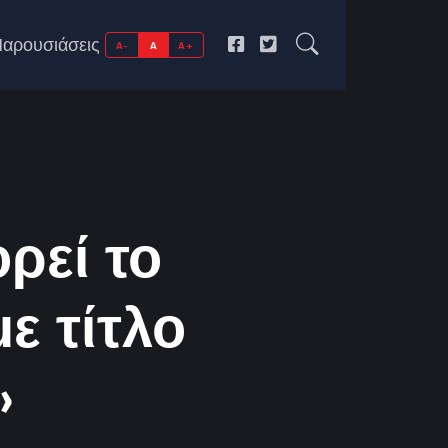
αρουσιάσεις
A-
A
A+
ρεί το
ε τίτλο
»