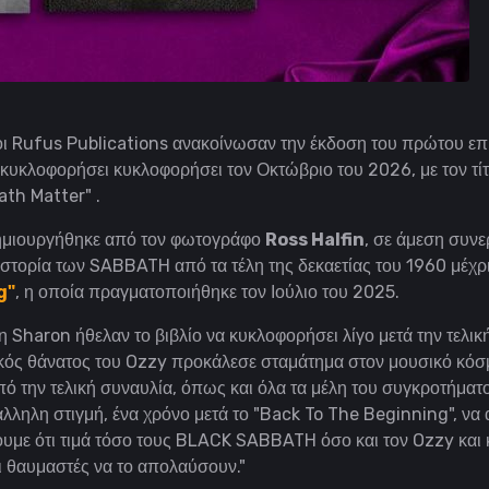
οι Rufus Publications ανακοίνωσαν την έκδοση του πρώτου επ
κυκλοφορήσει
κυκλοφορήσει τον Οκτώβριο του 2026, με τον τί
ath Matter" .
ημιουργήθηκε από τον φωτογράφο
Ross Halfin
, σε άμεση συνε
 ιστορία των SABBATH από τα τέλη της δεκαετίας του 1960 μέχρι
g"
, η οποία πραγματοποιήθηκε τον Ιούλιο του 2025.
 η Sharon ήθελαν το βιβλίο να κυκλοφορήσει λίγο μετά την τελι
κός θάνατος του Ozzy προκάλεσε σταμάτημα στον μουσικό κόσ
ό την τελική συναυλία, όπως και όλα τα μέλη του συγκροτήματο
άλληλη στιγμή, ένα χρόνο μετά το "Back To The Beginning", να
ουμε ότι τιμά τόσο τους BLACK SABBATH όσο και τον Ozzy και 
οι θαυμαστές να το απολαύσουν."