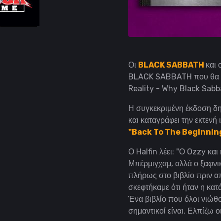
Οι
BLACK SABBATH
και 
BLACK SABBATH που θα 
Reality - Why Black Sabb
Η συγκεκριμένη έκδοση δ
και καταγράφει την εκτενή
"Back To The Beginnin
Ο Halfin λέει: "Ο Ozzy και
Μπέρμιγχαμ, αλλά ο ξαφνι
πλήρως στο βιβλίο πριν απ
σκεφτήκαμε ότι ήταν η κατ
Ένα βιβλίο που όλοι νιώθ
σημαντικοί είναι. Ελπίζω 