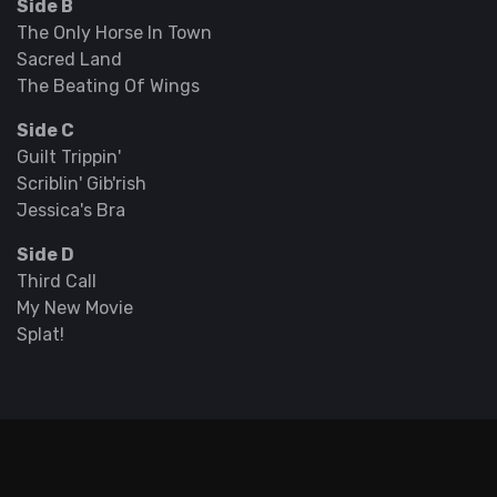
Side B
The Only Horse In Town
Sacred Land
The Beating Of Wings
Side C
Guilt Trippin'
Scriblin' Gib'rish
Jessica's Bra
Side D
Third Call
My New Movie
Splat!