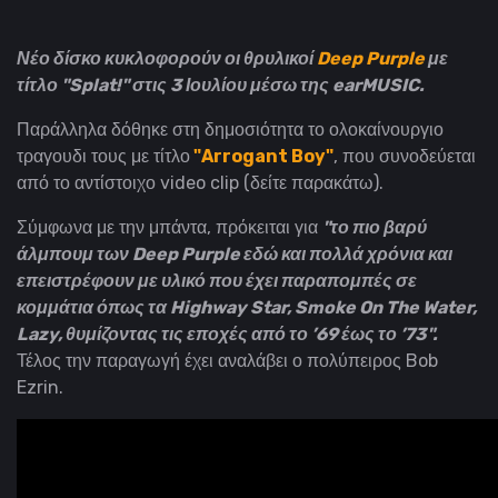
Νέο δίσκο κυκλοφορούν οι θρυλικοί
Deep Purple
με
τίτλο "Splat!" στις 3 Ιουλίου μέσω της earMUSIC.
Παράλληλα δόθηκε στη δημοσιότητα το ολοκαίνουργιο
τραγουδι τους με τίτλο
"Arrogant Boy"
, που συνοδεύεται
από το αντίστοιχο video clip (δείτε παρακάτω).
Σύμφωνα με την μπάντα, πρόκειται για
"το πιο βαρύ
άλμπουμ των Deep Purple εδώ και πολλά χρόνια και
επειστρέφουν με υλικό που έχει παραπομπές σε
κομμάτια όπως τα Highway Star, Smoke On The Water,
Lazy, θυμίζοντας τις εποχές από το ’69 έως το ’73".
Τέλος την παραγωγή έχει αναλάβει ο πολύπειρος Bob
Ezrin.