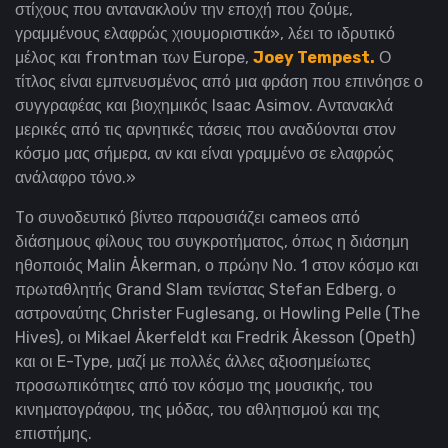
στίχους που αντανακλούν την εποχή που ζούμε,
γραμμένους ελαφρώς χιουμοριστικά», λέει το ιδρυτικό
μέλος και frontman των Europe,
Joey Tempest.
Ο
τίτλος είναι εμπνευσμένος από μια φράση που επινόησε ο
συγγραφέας και βιοχημικός Isaac Asimov. Αντανακλά
μερικές από τις αρνητικές τάσεις που αναδύονται στον
κόσμο μας σήμερα, αν και είναι γραμμένο σε ελαφρώς
ανάλαφρο τόνο.»
Tο συνοδευτικό βίντεο παρουσιάζει cameos από
διάσημους φίλους του συγκροτήματος, όπως η διάσημη
ηθοποιός Malin Åkerman, ο πρώην Νο. 1 στον κόσμο και
πρωταθλητής Grand Slam τενίστας Stefan Edberg, ο
αστροναύτης Christer Fuglesang, οι Howling Pelle (The
Hives), οι Mikael Åkerfeldt και Fredrik Åkesson (Opeth)
και οι E-Type, μαζί με πολλές άλλες αξιοσημείωτες
προσωπικότητες από τον κόσμο της μουσικής, του
κινηματογράφου, της μόδας, του αθλητισμού και της
επιστήμης.