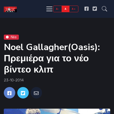
A-
A
A+
Νέα
Noel Gallagher(Oasis):
Πρεμιέρα για το νέο
βίντεο κλιπ
23-10-2014