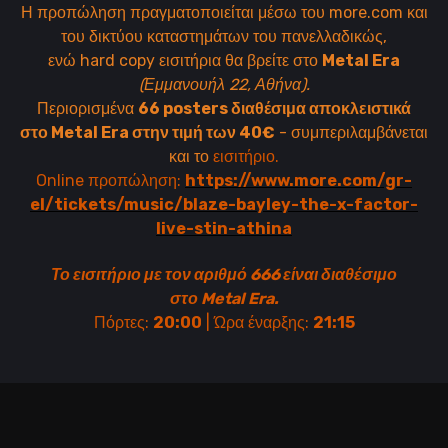
Η προπώληση πραγματοποιείται μέσω του more.com και
του δικτύου καταστημάτων του πανελλαδικώς,
ενώ hard copy εισιτήρια θα βρείτε στο
Metal Era
(Εμμανουήλ 22, Αθήνα).
Περιορισμένα
66 posters διαθέσιμα αποκλειστικά
στο Metal Era στην τιμή των 40€
- συμπεριλαμβάνεται
και το
εισιτήριο.
Online προπώληση:
https://www.more.com/gr-
el/tickets/music/blaze-bayley-the-x-factor-
live-stin-athina
Το εισιτήριο με τον αριθμό 666 είναι διαθέσιμο
στο Metal Era.
Πόρτες:
20:00
| Ώρα έναρξης:
21:15