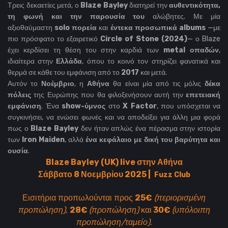
Τρεις δεκαετίες μετά, ο
Blaze Bayley
διατηρεί την
αυθεντικότητα,
τη φωνή και την παρουσία του
αλώβητες. Με μία
αξιοθαύμαστη
solo πορεία
και
έντεκα προσωπικά albums
—με
πιο πρόσφατο το εξαιρετικό
Circle of Stone (2024)
— ο Blaze
έχει κερδίσει τη θέση του στην καρδιά των
metal οπαδών
,
ιδιαίτερα στην
Ελλάδα
, όπου το κοινό τον στηρίζει φανατικά και
θερμά σε κάθε του εμφάνιση από το
2017
και μετά.
Αυτόν το
Νοέμβριο
, η
Αθήνα
θα είναι μία από τις μόλις
δέκα
πόλεις
της Ευρώπης που θα φιλοξενήσουν αυτή την
επετειακή
εμφάνιση
. Ένα
show-ύμνος
στο
X Factor
, που υπόσχεται να
συγκινήσει, να ενώσει φωνές και να αποδείξει για άλλη μια φορά
πως ο
Blaze Bayley
δεν ήταν απλώς ένα πέρασμα στην ιστορία
των
Iron Maiden
, αλλά
ένα κεφάλαιο με δική του βαρύτητα και
ουσία
.
Blaze Bayley (UK) live στην Αθήνα
Σάββατο 8 Νοεμβρίου 2025 |
Fuzz Club
Εισιτήρια προπωλούνται προς
25€
(περιορισμένη
προπώληση)
,
28€
(προπώληση)
και
30€
(υπόλοιπη
προπώληση/ταμείο)
.