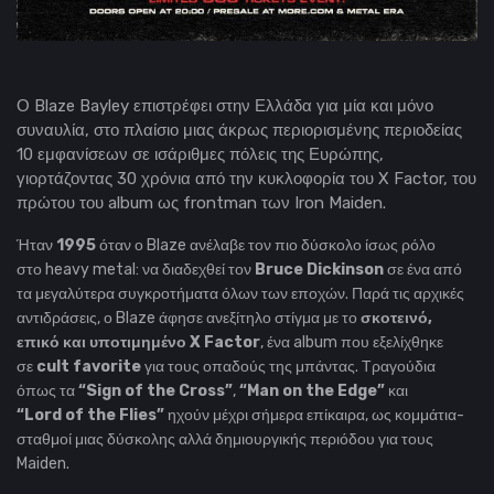
Ο Blaze Bayley επιστρέφει στην Ελλάδα για μία και μόνο
συναυλία, στο πλαίσιο μιας άκρως περιορισμένης περιοδείας
10 εμφανίσεων σε ισάριθμες πόλεις της Ευρώπης,
γιορτάζοντας 30 χρόνια από την κυκλοφορία του X Factor, του
πρώτου του album ως frontman των Iron Maiden.
Ήταν
1995
όταν ο Blaze ανέλαβε τον πιο δύσκολο ίσως ρόλο
στο heavy metal: να διαδεχθεί τον
Bruce Dickinson
σε ένα από
τα μεγαλύτερα συγκροτήματα όλων των εποχών. Παρά τις αρχικές
αντιδράσεις, ο Blaze άφησε ανεξίτηλο στίγμα με το
σκοτεινό,
επικό και υποτιμημένο X Factor
, ένα album που εξελίχθηκε
σε
cult favorite
για τους οπαδούς της μπάντας. Τραγούδια
όπως τα
“Sign of the Cross”
,
“Man on the Edge”
και
“Lord of the Flies”
ηχούν μέχρι σήμερα επίκαιρα, ως κομμάτια-
σταθμοί μιας δύσκολης αλλά δημιουργικής περιόδου για τους
Maiden.