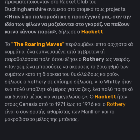
πραγματοποιούνταν στο Racket Club του
Buckinghamshire ανάμεσα στα ατομικά τους projects.
«Ήταν λίγο παλιομοδίτικη η προσέγγισή μας, σαν την
ιδέα των φίλων να μαζεύονται στο γκαράζ, να παίζουν
και να κάνουν παρέα»
, δήλωσε ο
Hackett
Το
"The Roaring Waves"
περιλαμβάνει επτά ορχηστρικά
κομμάτια, όλα εμπνευσμένα από τη βρετανική
παραθαλάσσια πόλη όπου έζησε ο
Rothery
ως νεαρός.
«Τον χειμώνα μπορούσες να ακούσεις το βρυχηθμό των
κυμάτων κατά τη διάρκεια του θυελλώδους καιρού»,
δήλωσε ο Rothery σε επίσημη δήλωση.
«Το Whitby ήταν
ένα πολύ υποβλητικό μέρος για να ζεις, ένα πολύ ποιητικό
και δυνατό μέρος για να μεγαλώσεις».
Ο
Hackett
ήταν
στους Genesis από το 1971 έως το 1976 και ο
Rothery
είναι ο συνιδρυτής κιθαρίστας των Marillion και το
μακροβιότερο μέλος της μπάντας.