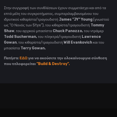
Στην συγγραφή των συνθλέσεων έχουν συμμετάσχει και από τα
επτά μέλη του συγκροτήματος, συμπεριλαμβανομένου του
ιδρυτικού κιθαρίστα/τραγουδιστή
James "JY" Young
(γνωστού
ως "Ο Νονός των Styx"), του κιθαρίστα/τραγουδιστή
Tommy
Shaw
, του αρχικού μπασίστα
Chuck Panozzo,
του ντράμερ
Todd Sucherman,
του πληκτρά/τραγουδιστή
Lawrence
Gowan
, του κιθαρίστα/τραγουδιστή
Will Evankovich
και του
μπασίστα
Terry Gowan.
Πατήστε
ΕΔΩ
για να ακούσετε την ολοκαίνουργια σύνθεση
που τιτλοφορείται
"Build & Destroy".