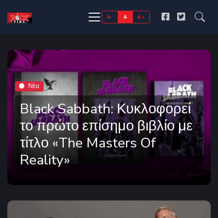
A-
A
A+
Νέα
Black Sabbath: Κυκλοφορεί
το πρώτο επίσημο βιβλίο με
τίτλο «The Masters Of
Reality»