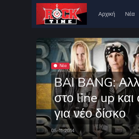
Αρχική
Νέα
Νέα
BAI BANG: Αλλ
στο line up και
για νέο δίσκο
05-11-2014