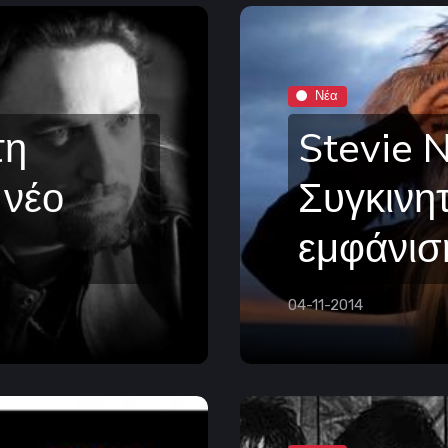
Νέα
τη
Stevie N
 νέο
Συγκινητ
εμφάνιση
04-11-2014