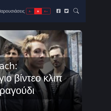
αρουσιάσεις
A-
A
A+
ach:
ιο βίντεο κλιπ
τραγούδι