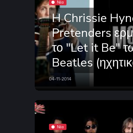
Νέα
H Chrissie Hyn
Pretenders ερμ
το "Let it Be" τ
Beatles (ηχητικ
04-11-2014
Νέα