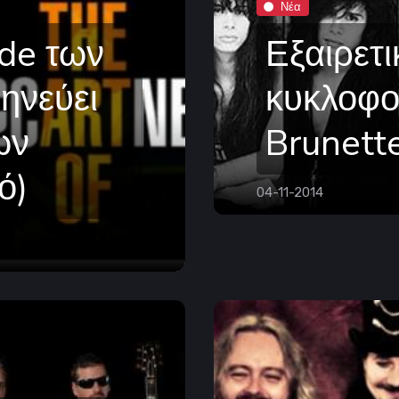
Νέα
de των
Εξαιρετι
ηνεύει
κυκλοφορ
ων
Brunett
ό)
04-11-2014