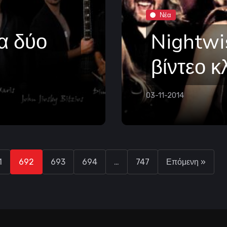
Νέα
α δύο
Nightwi
βίντεο κ
03-11-2014
1
692
693
694
…
747
Επόμενη »