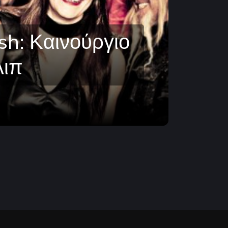
sh: Καινούργιο
λιπ