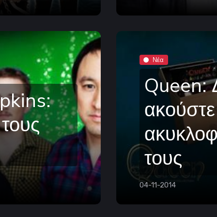
Νέα
Queen: Δ
kins:
ακούστε
 τους
ακυκλοφ
τους
04-11-2014