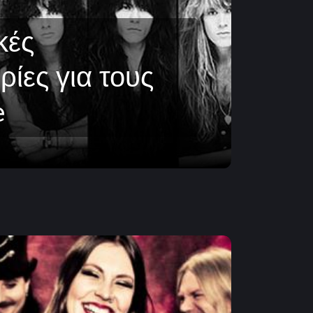
κές
ίες για τους
e