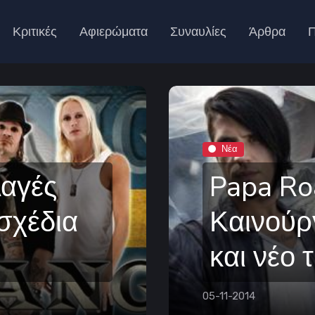
Κριτικές
Αφιερώματα
Συναυλίες
Άρθρα
Π
Νέα
αγές
Papa Ro
 σχέδια
Καινούργ
και νέο 
05-11-2014