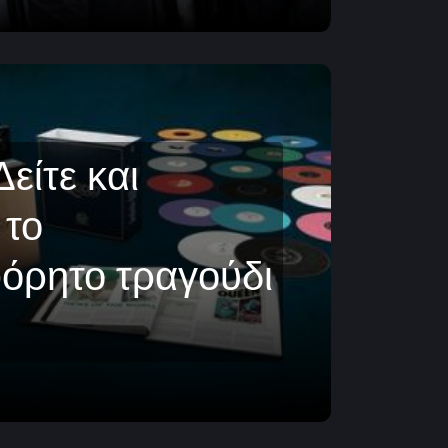
είτε και
 το
όρητο τραγούδι