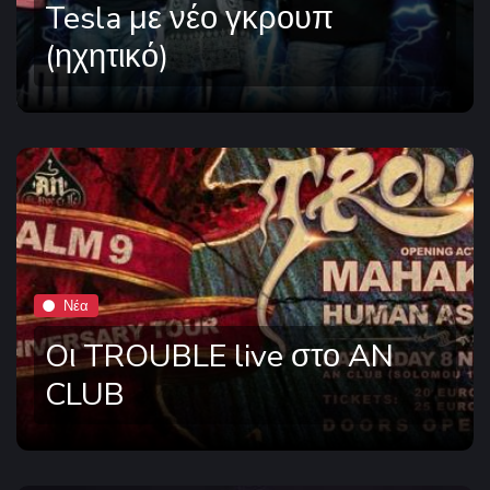
Tesla με νέο γκρουπ
(ηχητικό)
Νέα
Oι TROUBLE live στο AN
CLUB