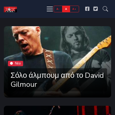
A-
A
A+
Νέα
Σόλο άλμπουμ από το David
Gilmour