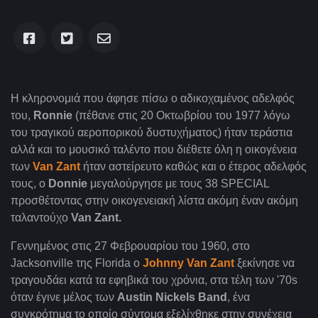
Η κληρονομιά που άφησε πίσω ο αδικοχαμένος αδελφός
του,
Ronnie
(πέθανε στις 20 Oκτωβρίου του 1977 λόγω
του τραγικού αεροπορικού δυστυχήματος) ήταν τεράστια
αλλά και το μουσικό ταλέντο που διέθετε όλη η οικογένεια
των
Van Zant
ήταν αστείρευτο καθώς και ο έτερος αδελφός
τους, ο
Donnie
μεγαλούργησε με τους 38 SPECIAL
προσθέτοντας στην οικογενειακή λίστα ακόμη έναν ακόμη
ταλαντούχο
Van Zant.
Γεννημένος στις 27 Φεβρουαρίου του 1960, στο
Jacksonville της Florida ο
Johnny Van Zant
ξεκίνησε να
τραγουδάει κατά τα εφηβικά του χρόνια, στα τέλη των '70s
όταν έγινε μέλος των
Austin Nickels Band
, ένα
συγκρότημα το οποίο σύντομα εξελίχθηκε στην συνέχεια