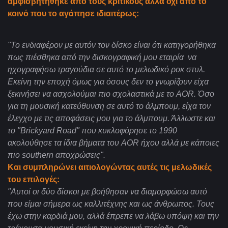
αμφισβητήθηκε από τους κριτικούς αλλά όχι από το
κοινό που το αγάπησε ιδιαιτέρως:
"Το ενδιαφέρον με αυτόν τον δίσκο είναι ότι κατηγορήθηκα
πως πιέσθηκα από την δισκογραφική μου εταιρία να
ηχογραφήσω τραγούδια σε αυτό το μελωδικό ροκ στυλ.
Εκείνη την εποχή όμως για όσους δεν το γνωρίζουν είχα
ξεκινήσει να ασχολούμαι πιο σχολαστικά με το AOR. Όσο
για τη μουσική κατεύθυνση σε αυτό το άλμπουμ, είχα τον
έλεγχο με τις αποφάσεις μου για το άλμπουμ. Άλλωστε και
το "Brickyard Road" που κυκλοφόρησε το 1990
ακολούθησε τα ίδια βήματα του AOR ήχου αλλά με κάποιες
πιο southern αποχρώσεις".
Και συμπληρώνει αιτιολογώντας αυτές τις μελωδικές
του επιλογές:
"Αυτοί οι δύο δίσκοι με βοήθησαν να διαμορφώσω αυτό
που είμαι σήμερα ως καλλιτέχνης και ως άνθρωπος. Τους
έχω στην καρδιά μου, αλλά έπρεπε να λάβω υπόψη και την