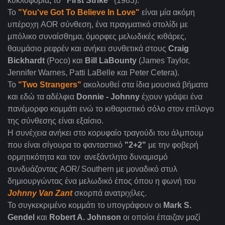
κυκλοφορία
,
το
"First Strike"
(1983).
Το
"You've Got To Believe In Love"
είναι μία ακόμη
υπέροχη AOR σύνθεση, ένα πραγματικό στολίδι με
μπόλικο συναίσθημα, όμορφες μελωδικές κιθάρες,
θαυμάσιο ρεφρέν και ανήκει συνθετικά στους
Craig
Bickhardt
(Poco) και
Bill LaBounty
(James Taylor,
Jennifer Warnes, Patti LaBelle και Peter Cetera).
Το
"Two Strangers"
ακολουθεί στα ίδια μουσικά βήματα
και εδώ τα αδέλφια
Donnie - Johnny
έχουν γράψει ένα
πανέμορφο κομμάτι ενώ το κιθαριστικό σόλο στον επίλογο
της σύνθεσης είναι εξαίσιο.
Η συνέχεια ανήκει στο κορυφαίο τραγούδι του άλμπουμ
που είναι σίγουρα το φανταστικό
"2+2"
με την φοβερή
ορμητικότητα και τον ανεξάντλητο δυναμισμό
συνδυάζοντας AOR/ Southern με μοναδικό στυλ
δημιουργώντας ένα μελωδικό έπος όπου η φωνή του
Johnny Van Zant
σκορπά ανατριχίλες.
Το συγκεκριμένο κομμάτι το υπογράφουν οι
Mark S.
Gendel
και
Robert A. Johnson
οι οποίοι έπαιζαν μαζί