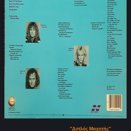
"Διπλός Μαχητής"