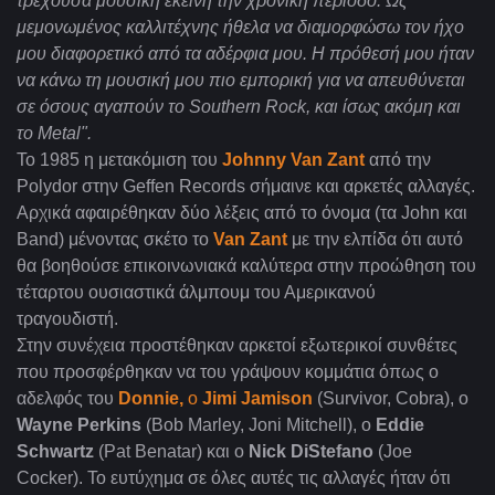
τρέχουσα μουσική εκείνη την χρονική περίοδο. Ως
μεμονωμένος καλλιτέχνης ήθελα να διαμορφώσω τον ήχο
μου διαφορετικό από τα αδέρφια μου. Η πρόθεσή μου ήταν
να κάνω τη μουσική μου πιο εμπορική για να απευθύνεται
σε όσους αγαπούν το Southern Rock, και ίσως ακόμη και
το Metal".
Το 1985 η μετακόμιση του
Johnny Van Zant
από την
Polydor στην Geffen Records σήμαινε και αρκετές αλλαγές.
Αρχικά αφαιρέθηκαν δύο λέξεις από το όνομα (τα John και
Band) μένοντας σκέτο το
Van Zant
με την ελπίδα ότι αυτό
θα βοηθούσε επικοινωνιακά καλύτερα στην προώθηση του
τέταρτου ουσιαστικά άλμπουμ του Αμερικανού
τραγουδιστή.
Στην συνέχεια προστέθηκαν αρκετοί εξωτερικοί συνθέτες
που προσφέρθηκαν να του γράψουν κομμάτια όπως ο
αδελφός του
Donnie,
o
Jimi Jamison
(Survivor, Cobra), o
Wayne Perkins
(Bob Marley, Joni Mitchell), o
Eddie
Schwartz
(Pat Benatar) και ο
Nick DiStefano
(Joe
Cocker). Το ευτύχημα σε όλες αυτές τις αλλαγές ήταν ότι