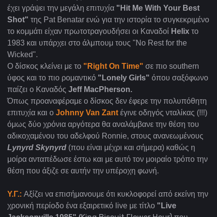
έχει γράψει την μεγάλη επιτυχία
"Hit Me With Your Best
Shot"
της Pat Benatar ενώ για την ιστορία το συγκεκριμένο
το κομμάτι είχαν πρωτοτραγουδήσει οι Καναδοί
Helix
το
1983 και υπάρχει στο άλμπουμ τους "No Rest for the
Wicked".
Ο δίσκος κλείνει με το
"Right On Time"
σε πιο southern
ύφος και το πιο ρομαντικό
"Lonely Girls"
όπου σαξόφωνο
παίζει ο Καναδός
Jeff MacPherson.
Όπως προαναφέραμε ο δίσκος δεν έφερε την πολυπόθητη
επιτυχία και ο
Johnny Van Zant
έγινε οδηγός νταλίκας (!!!)
όμως δύο χρόνια αργότερα θα αναλάμβανε την θέση του
αδικοχαμένου του αδελφού Ronnie, στους ανανεωμένους
Lynyrd Skynyrd
(που είναι μέχρι και σήμερα) καθώς η
μοίρα ανταπέδωσε έστω και με αυτό τον μοιραίο τρόπο την
θέση που άξιζε σε αυτήν την υπέροχη φωνή.
Υ.Γ.:
Αξίζει να επισήμανουμε ότι κυκλοφορεί από εκείνη την
χρονική περίοδο ένα εξαιρετικό live με τίτλο
"Live