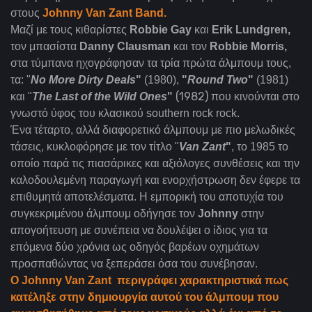
στους
Johnny Van Zant Band.
Μαζί με τους κιθαρίστες
Robbie Gay
και
Erik Lundgren,
τον μπασίστα
Danny Clausman
και τον
Robbie Morris,
στα τύμπανα ηχογράφησαν τα τρία πρώτα άλμπουμ τους,
τα: "
No More Dirty Deals
"
(1980),
"
Round Two
"
(1981)
(1982)
και "
The Last of the Wild Ones
"
που κινούνται στο
γνωστό ύφος του κλασικού southern rock rock.
Ένα τέταρτο, αλλά διαφορετικό άλμπουμ με πιο μελωδικές
τάσεις, κυκλοφόρησε με τον τίτλο "
Van Zant
"
, το 1985 το
οποίο παρά τις πιασάρικες και αξιόλογες συνθέσεις και την
καλοδουλεμένη παραγωγή και ενορχήστρωση δεν έφερε τα
επιθυμητά αποτελέσματα. H εμπορική του αποτυχία του
συγκεκριμένου άλμπουμ οδήγησε τον
Johnny
στην
απογοήτευση με συνέπεια να δουλέψει ο ίδιος για τα
επόμενα δύο χρόνια ως οδηγός βαρέων οχημάτων
προσπαθώντας να ξεπεράσει όσα του συνέβησαν.
Ο Johnny Van Zant
περιγράφει χαρακτηριστικά πως
κατέληξε στην δημιουργία αυτού του άλμπουμ που