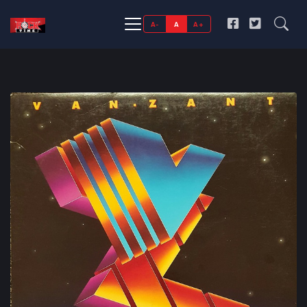
A-
A
A+