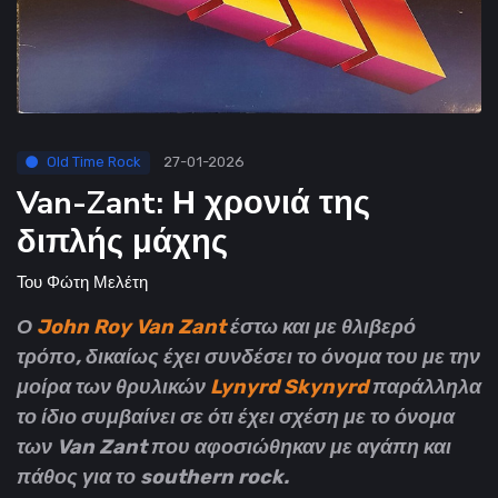
Old Time Rock
27-01-2026
Van-Zant: Η χρονιά της
διπλής μάχης
Του
Φώτη Μελέτη
Ο
John Roy Van Zant
έστω και με θλιβερό
τρόπο, δικαίως έχει συνδέσει το όνομα του με την
μοίρα των θρυλικών
Lynyrd Skynyrd
παράλληλα
το ίδιο συμβαίνει σε ότι έχει σχέση με το όνομα
των Van Zant που αφοσιώθηκαν με αγάπη και
πάθος για το southern rock.