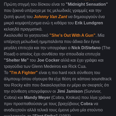
Πρώτη στιγμή του δίσκου είναι το
"Midnight Sensation
"
που ξεκινά υπέροχα με τις μελωδικές γραμμές και την
ζεστή φωνή του
Johnny Van Zant
να
δημιουργούν ένα
μικρό κομψοτέχνημα ενώ η κιθάρα του
Erik Lundgren
κελαηδά πραγματικά.
Ακολουθεί το γοητευτικό
"She's Out With A Gun"
. Μία
υπέροχη μελωδική ημιμπαλάντα που άδικα δεν έγινε
μεγάλη επιτυχία και την υπογράφει ο
Nick DiStefano
(Τhe
Road) ο οποίος έχει συνθέσει την σπουδαία επιτυχία
"Shelter Me"
του
Joe Cocker
αλλά και έχει γράψει και
τραγούδια των Glenn Medeiros και Rick Cua.
Το
"I'm A Fighter"
είναι η πιο hard rock σύνθεση του
άλμπουμ όπου σίγουρα θα είχε θέση σε κάποιο soundtrack
του Rocky κάτι που δικαιολογείται εν μέρει αν σκεφτείς ότι
την σύνθεση υπογράφουν οι
Jimi Jamison
(Survivor,
Cobra) και
Mandy Meyer
(Cobra, Krokus) που λίγα χρόνια
πριν προσπαθούσαν με τους βραχύβιους
Cobra
να
αναδειχτούν αλλά τελικά τους έμεινε μόνο μία στούντιο