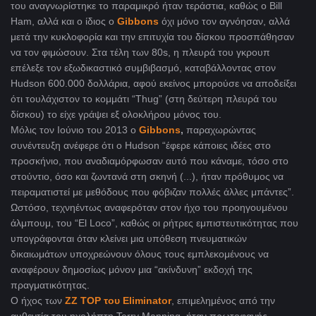
του αναγνωρίστηκε το παραμικρό ήταν τεράστια, καθώς ο Bill
Ham, αλλά και ο ίδιος ο
Gibbons
όχι μόνο τον αγνόησαν, αλλά
μετά την κυκλοφορία και την επιτυχία του δίσκου προσπάθησαν
να τον φιμώσουν. Στα τέλη των 80s, η πλευρά του γκρουπ
επέλεξε τον εξωδικαστικό συμβιβασμό, καταβάλλοντας στον
Hudson 600.000 δολλάρια, αφού εκείνος μπορούσε να αποδείξει
ότι τουλάχιστον το κομμάτι “Thug” (στη δεύτερη πλευρά του
δίσκου) το είχε γράψει εξ ολοκλήρου μόνος του.
Μόλις τον Ιούνιο του 2013 ο
Gibbons
,
παραχωρώντας
συνέντευξη ανέφερε ότι ο Hudson “έφερε κάποιες ιδέες στο
προσκήνιο, που αναδιαμόρφωσαν αυτό που κάναμε, τόσο στο
στούντιο, όσο και ζωντανά στη σκηνή (...), ήταν πρόθυμος να
πειραματιστεί με μεθόδους που φόβιζαν πολλές άλλες μπάντες”.
Ωστόσο, τεχνηέντως αναφερόταν στον ήχο του προηγουμένου
άλμπουμ, του “El Loco”, καθώς οι ρήτρες εμπιστευτικότητας που
υπογράφονται όταν κλείνει μια υπόθεση πνευματικών
δικαιωμάτων υποχρεώνουν όλους τους εμπλεκομένους να
αναφέρουν δημοσίως μόνον μια “ακίνδυνη” εκδοχή της
πραγματικότητας.
Ο ήχος των
ZZ TOP του Eliminator
, επιμελημένος από την
αυθεντία του ηχολήπτη Terry Manning, ήταν πρωτοφανής.