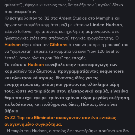
guitarist”), έψαχνε κι εκείνος πώς θα φτιάξει τον “μεγάλο” δίσκο
που ονειρευόταν.
Κλείστηκε λοιπόν το ’82 στα Ardent Studios στο Memphis και
άρχισε να ετοιμάζει κομμάτια μαζί με κάποιον
Linden Hudson
,
τεξανό follower της μπάντας και ηχολήπτη με μονομανία στις
ηλεκτρονικές (τότε στα σπάργανα) τεχνικές ηχογράφησης. Ο
Hudson
είχε πείσει τον
Gibbons
ότι για να μπορεί η μουσική του
να “χορεύεται”, έπρεπε τα κομμάτια να είναι “των 120 beat το
λεπτό”, όπως όλα τα ροκ “hits” της εποχής.
Το πόσο ο
Hudson
συνέβαλε στην προπαραγωγή των
κομματιών του άλμπουμ, προγραμματίζοντας sequencers
και ηλεκτρονικά ντραμς, δίνοντας ιδέες για τις
ενορχηστρώσεις, ακόμη και γράφοντας ολόκληρα μέρη
τους, ώστε να ταιριάζουν στον ηλεκτρονικό καμβά, είναι ένα
θέμα που έχει εγείρει τριάντα χρόνια τώρα μεγάλη συζήτηση,
πολυδάπανες και πολύχρονες δίκες. Πάντως, ένα είναι
βέβαιο.
Οι ZZ Top του Eliminator ακούγονταν σαν ένα εντελώς
αναγεννημένο συγκρότημα.
Η πικρία του Hudson, ο οποίος δεν αναφέρθηκε πουθενά και δεν