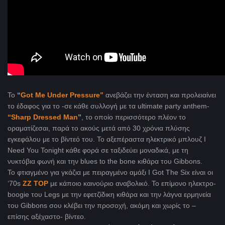
Το
“
Got Me Under Pressure”
ανεβάζει την ένταση και προλειαίνει
το έδαφος για το -σε κάθε συλλογή με τα ultimate party anthem-
“Sharp Dressed Man
”
, το οποίο περισσότερο πλέον το
οραματίζεσαι, παρά το ακούς μετά από 30 χρόνια πλύσης
εγκεφάλου με το βίντεό του. Το αξεπέραστα ηλεκτρικό μπλουζ I
Need You Tonight κάθε φορά σε ταξιδεύει μοναδικά, με τη
νυκτόβια φωνή και την blues to the bone κιθάρα του Gibbons.
Το φτιαγμένο για γκάζια με πειραγμένο αμάξι I Got The Six είναι οι
‘70s
ΖΖ ΤOP
με κάποιο καινούριο αναβολικό. Το επίμονο ηλεκτρο-
boogie του Legs με την εφετζίδικη κιθάρα και την λάγνα ερμηνεία
του Gibbons σου κλέβει την προσοχή, ακόμη και χωρίς το –
επίσης αξέχαστο- βίντεο.