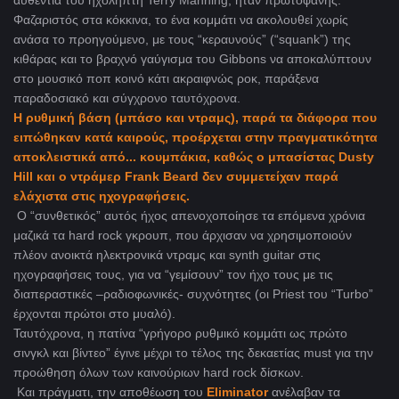
Φαζαριστός στα κόκκινα, το ένα κομμάτι να ακολουθεί χωρίς
ανάσα το προηγούμενο, με τους “κεραυνούς” (“squank”) της
κιθάρας και το βραχνό γαύγισμα του Gibbons να αποκαλύπτουν
στο μουσικό ποπ κοινό κάτι ακραιφνώς ροκ, παράξενα
παραδοσιακό και σύγχρονο ταυτόχρονα.
Η ρυθμική βάση (μπάσο και ντραμς), παρά τα διάφορα που
ειπώθηκαν κατά καιρούς, προέρχεται στην πραγματικότητα
αποκλειστικά από... κουμπάκια, καθώς ο μπασίστας Dusty
Hill και ο ντράμερ Frank Beard δεν συμμετείχαν παρά
ελάχιστα στις ηχογραφήσεις.
Ο “συνθετικός” αυτός ήχος απενοχοποίησε τα επόμενα χρόνια
μαζικά τα hard rock γκρουπ, που άρχισαν να χρησιμοποιούν
πλέον ανοικτά ηλεκτρονικά ντραμς και synth guitar στις
ηχογραφήσεις τους, για να “γεμίσουν” τον ήχο τους με τις
διαπεραστικές –ραδιοφωνικές- συχνότητες (οι Priest του “Turbo”
έρχονται πρώτοι στο μυαλό).
Ταυτόχρονα, η πατίνα “γρήγορο ρυθμικό κομμάτι ως πρώτο
σινγκλ και βίντεο” έγινε μέχρι το τέλος της δεκαετίας must για την
προώθηση όλων των καινούριων hard rock δίσκων.
Και πράγματι, την αποθέωση του
Eliminator
ανέλαβαν τα