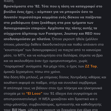
πλάτη.
Βρισκόμαστε στο ’82. Τότε που η τάση να καταγραφεί στο
βινύλιο ένας ήχος – κόμπακτ για να μπορούν όσο το
δυνατόν περισσότερα κομμάτια ενός δίσκου να παίζονται
στο ραδιόφωνο ήταν ξεκάθαρη στα ροκ τμήματα των
δισκογραφικών εταιριών. Αρχέτυπα της τάσης αυτής τα
σύγχρονα άλμπουμ των Foreigner, Journey και REO που
ισοδυναμούσαν με πλατίνα.
Όποιο γκρουπ ήθελε (μάλλον
όποιος μάνατζερ διέθετε διεισδυτικότητα και πειθώ απέναντι στα
“κουστούμια” των δισκογραφικών) να παιχτεί από το καινούριο
μέσο, το MTV, και να κολυμπήσει στα δολλάρια, έπρεπε να βρει
και να ακολουθήσει έναν ήχο ομογενοποιημένο, χωρίς
“πειραματικά” ανοίγματα. Και μέχρι τότε, ο ήχος των
ZZ Top
,
έμοιαζε ξεχασμένος πίσω στο χρόνο.
Μια δόση 60s μπλουζ, με επίμονες δόσεις Χεντριξικής κιθάρας και
southern εκφορά σε παίξιμο, στίχο και συνολικό σερβίρισμα.
Η απόπειρά τους να βάλουν στον ήχο πλήκτρα και ηλεκτρονικά
στοιχεία με τ
ο
“El Loco”
του ’81 έδειχνε ένα συγκρότημα σε
αποπροσανατολισμό. Η WEA χρειαζόταν κάτι δραστικό και ο
υπερ-μάνατζερ, συμβουλάτορας, εμπνευστής και καθοδηγητής
τους
Bill Ham
, ώθησε το γκρουπ να δοκιμάσει ένα άλμα στα