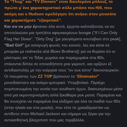
Τα “Thug” και “TV Dinners” είναι διαολεμένα μπλουζ, το
πρώτο μ΄ένα χαρακτηριστικό σόλο μπάσο του Hill, που
ακόμη και ο Hudson ομολόγησε ότι ανήκει στον μουσάτο
και χαρακτήρισε “εξαιρετικό”.
Και σα να μην έ
φταναν όλα αυτά, έρχεται καλπάζοντας να σε
αποτελειώσει μια τριπλέτα αφηνιασμένων boogie (“If I Can Only
Flag Her Down”, “Dirty Dog” [με γαυγίσματα κουταβιού στο peak],
“Bad Girl”
[με εισαγωγή φωνές του κοινού, λες και είσαι σε
μπαράκι με rednecks αλά Blues Brothers]) για να θυμίσει ότι οι
μάστορες απ΄το Τέξας χωράνε και παραχωράνε στα 80s,
στέκονται δίπλα σε οποιοδήποτε ροκ γκρουπ, και ορίζουν εξ
αντιδιαστολής με την ενέργειά τους “ον ουκ έστιν” δεινοσαυρικόν.
Οι πιουρίστες των
ZZ TOP
βρίσκουν το
“
Eliminator”
μονοδιάστατο και ανίερα εμπορικό. Υπερβολικό. Περιέχει
συμπυκνωμένη την ουσία των southern ήχων, διασωσμένων μέσα
από μια εκμοντερνισμένη αλλά ξεκάθαρα ροκ ματιά. Παραμένει και
θα συνεχίσει να παραμένει ένα ελιξήριο για όλα τα παιδιά των 80s
(στην ηλικία και στα μυαλά), που τότε το χρειαζόμασταν ως
αντίδοτο στον Michael Jackson και σήμερα ως ξόρκι για την
αντιαισθητική βλαχοποπ που μας περιβάλλει.