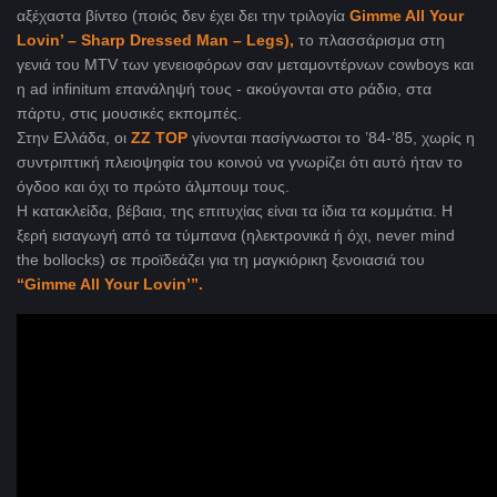
αξέχαστα βίντεο (ποιός δεν έχει δει την τριλογία
Gimme All Your
Lovin’ – Sharp Dressed Man – Legs),
το πλασσάρισμα στη
γενιά του MTV των γενειοφόρων σαν μεταμοντέρνων cowboys και
η ad infinitum επανάληψή τους - ακούγονται στο ράδιο, στα
πάρτυ, στις μουσικές εκπομπές.
Στην Ελλάδα, οι
ZZ TOP
γίνονται πασίγνωστοι το ’84-’85, χωρίς η
συντριπτική πλειοψηφία του κοινού να γνωρίζει ότι αυτό ήταν το
όγδοο και όχι το πρώτο άλμπουμ τους.
Η κατακλείδα, βέβαια, της επιτυχίας είναι τα ίδια τα κομμάτια. Η
ξερή εισαγωγή από τα τύμπανα (ηλεκτρονικά ή όχι, never mind
the bollocks) σε προϊδεάζει για τη μαγκιόρικη ξενοιασιά του
“Gimme All Your Lovin’”.