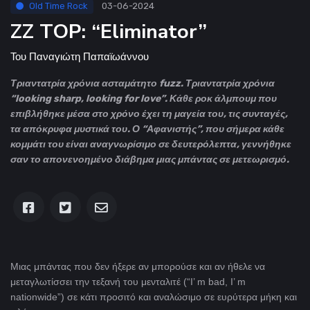
Old Time Rock
03-06-2024
ZZ TOP: “Eliminator”
Του
Παναγιώτη Παπαϊωάννου
Τριαντατρία χρόνια ασταμάτητο fuzz. Τριαντατρία χρόνια
“looking sharp, looking for love”. Κάθε ροκ άλμπουμ που
επιβλήθηκε μέσα στο χρόνο έχει τη μαγεία του, τις συνταγές,
τα απόκρυφα μυστικά του. Ο “Αφανιστής”, που σήμερα κάθε
κομμάτι του είναι αναγνωρίσιμο σε δευτερόλεπτα, γεννήθηκε
σαν το απονενοημένο διάβημα μιας μπάντας σε μετεωρισμό.
Μιας μπάντας που δεν ήξερε αν μπορούσε και αν ήθελε να
μεταγλωτίσσει την τεξανή του μενταλιτέ (“I’ m bad, I’ m
nationwide”) σε κάτι προσιτό και αναλώσιμο σε ευρύτερα μήκη και