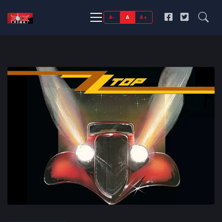
A-
A
A+