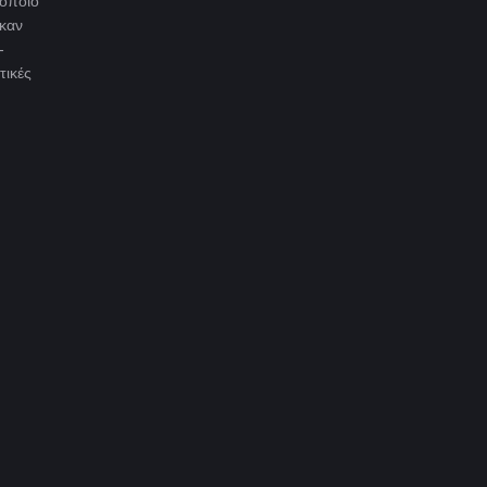
τοποιό
ηκαν
-
τικές