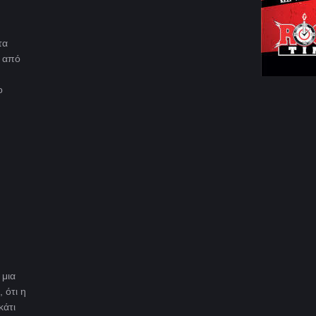
τα
υ από
ο
 μια
 ότι η
κάτι