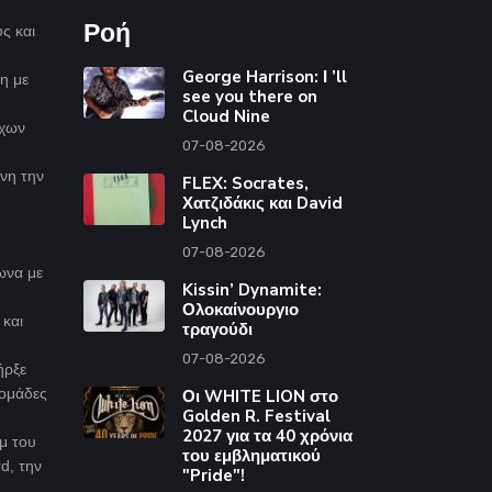
Ροή
ς και
George Harrison: Ι ’ll
η με
see you there on
Cloud Nine
ίχων
07-08-2026
ίνη την
FLEX: Socrates,
Χατζιδάκις και David
Lynch
07-08-2026
ωνα με
Kissin’ Dynamite:
Ολοκαίνουργιο
 και
τραγούδι
07-08-2026
ήρξε
δομάδες
Οι WHITE LION στο
Golden R. Festival
2027 για τα 40 χρόνια
μ του
του εμβληματικού
d, την
"Pride"!