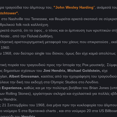
ρα τραγούδια του άλμπουμ του,
"John Wesley Harding
"
, ανάμεσά του
tchtower''.
στο Nashville του Tenessee, και θεωρείται αρκετά σκοτεινό σε σύγκρισ
ρυλικού folk rock καλλιτέχνη.
ρκετά σωστά, ότι το ύφος , ο τόνος και οι έμπνευση των κρυπτικών στ
Ησαία , από την Παλαιά Διαθήκη.
εκπληκτική αριστουργηματική μεταφορά του χάους που επικρατούσε , εκε
 1960.
υ 1968, σαν δεύτερο single του δίσκου, όμως δεν είχε καμιά απολύτως
ατική πορεία του τραγουδιού προς την Ιστορία της Ροκ μουσικής. Σύμφ
ς δημοσίων σχέσεων του
Jimi Hendrix, Michael Goldstein,
είχε
ylan,
Albert Grossman
, κασέτες από την ηχογράφηση του τραγουδιού
ύλευε την δική του εκδοχή στα Olympic Studios στο Λονδίνο.
x Experience,
καθώς και με την πολύτιμη βοήθεια του Brian Jones (υπ
 των Rolling Stones), εργάστηκαν σκληρά και σχολαστικά για πολλές εβ
ου Hendrix.
ις 21 Σεπτεμβρίου του 1968, ένα μήνα πριν την κυκλοφορία του άλμπου
το νούμερo 5 στα Βρετανικά charts , και στο νούμερο 20 στα US Billboar
τραγούδι του
Hendrix.