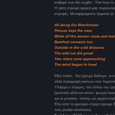
σοβαρό που θα συμβεί - The hour is g
H τρίτη στροφή αρχικά μας παρουσιάζ
στροφές. Μεταφερόμαστε ξαφνικά σε 
All along the Watchtower
Princes kept the view
While all the women came and wen
Barefoot servants too.
Outside in the cold distance
The wild cat did growl
Two riders were approaching
The wind began to howl
Εδώ πλέον , δεν έχουμε διάλογο, συ
αλλά περιγραφή εικόνων που παραπέμ
Υπάρχει ο πύργος, του τίτλου του τρ
(princes) αλλά και απλοί φτωχοί λαικ
και οι γυναίκες, επίσης ως αρχετυπι
Έξω από το φρούριο-πύργο έχουμε δυ
που μοιάζει απειλητική.