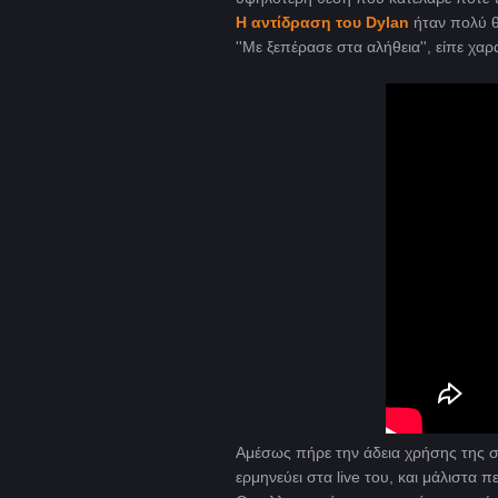
H αντίδραση του Dylan
ήταν πολύ 
''Με ξεπέρασε στα αλήθεια'', είπε χαρ
Αμέσως πήρε την άδεια χρήσης της συ
ερμηνεύει στα live του, και μάλιστα 