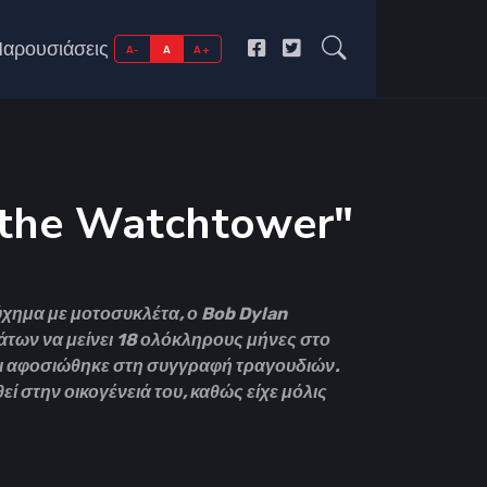
αρουσιάσεις
A-
A
A+
 the Watchtower"
χημα με μοτοσυκλέτα, ο Bob Dylan
των να μείνει 18 ολόκληρους μήνες στο
αι αφοσιώθηκε στη συγγραφή τραγουδιών.
ί στην οικογένειά του, καθώς είχε μόλις