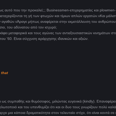
 όμως αυτό που την προκαλεί;;; Businessmen-επιχειρηματίες και plowmen-
 μεταχειρίζονται τη γή των φτωχών και τίμιων απλών εργατών.νΚαι μάλισ
των αγαθών.νΆραγε μήπως αναφέρεται στην εκμετάλλευση του ανθρώπο
ιο, του αδύνατου από τον ισχυρό;
άφει μεταφορικά και τους αγώνες των αντιεξουσιαστικών κινημάτων στ
του '60. Είναι σύγχυση ιεράρχησης ιδανικών και αξιών.
 that
 ως συμπαθής και θυμόσοφος, μιλώντας ευγενικά (kindly). Eπαναφέρει
ελωτοποιό και του υπενθυμίζει ότι και οι δυο τους γνωρίζουν πολύ καλά,
χει μια κάποια δραματικότητα στον τελευταίο στίχο, ότι είναι κοντά σε 