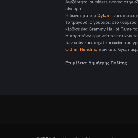
Ανεξάρτητοι outsiders ενάντια στην ε
σίγουρο.
Η δεινότητα του
Dylan
είναι απίστευ
Το τραγούδι φιγουράρει στο νούμερο 
κέρδισε ένα Grammy Hall of Fame το
Η παραπάνω ερμηνεία των στίχων του
των ετών και απηχεί και εκείνη του γ
Ο
Jimi Hendrix,
πριν από λίγες ημέρ
Επιμέλεια: Δημήτρης Πολίτης