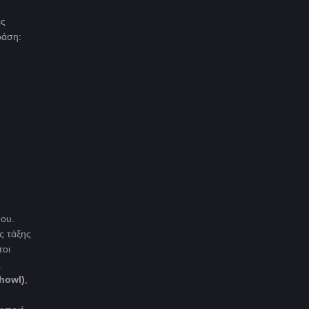
ες
ράση:
μου.
ς τάξης
τοι
.
 howl)
,