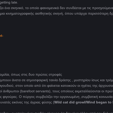
etting late.
ει ένα σκηνικό, το οποίο φαινομενικά δεν συνδέεται με τις προηγούμεν
μια κινηματογραφικής αισθητικής σκηνή, όπου υπάρχει περισσότερη δ
t-
νομιλία, όπως στις δυο πρώτες στροφές
πουν άνετα σε ατμοσφαιρική ταινία δράσης , μυστηρίου ίσως και τρό
αγουδιού, στον οποίο από ότι φαίνεται κατοικούν οι ηγέτες της άρχουσα
οί άνθρωποι (barefoot servants), τους οποίους εκμεταλλεύονται οι πρώ
κές φιγούρες. Ο πύργος συμβολίζει την οργανωμένη ,συμβατική κοινωνία
νατές εικόνες της άγριας φύσης (
Wild cat did growl/Wind began to