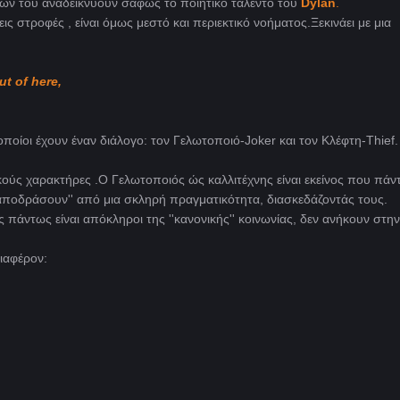
χων του αναδεικνύουν σαφώς το ποιητικό ταλέντο του
Dylan
.
ις στροφές , είναι όμως μεστό και περιεκτικό νοήματος.Ξεκινάει με μια
ut of here,
ποίοι έχουν έναν διάλογο: τον Γελωτοποιό-Joker και τον Κλέφτη-Thief.
ικούς χαρακτήρες .Ο Γελωτοποιός ώς καλλιτέχνης είναι εκείνος που πάν
αποδράσουν'' από μια σκληρή πραγματικότητα, διασκεδάζοντάς τους.
 πάντως είναι απόκληροι της ''κανονικής'' κοινωνίας, δεν ανήκουν στην
ιαφέρον: