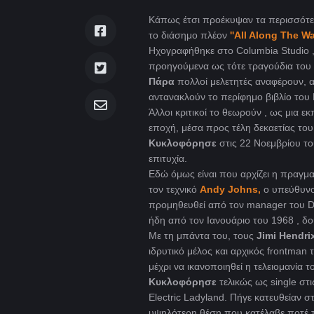
Κάπως έτσι προέκυψαν τα περισσότε
το διάσημο πλέον
''All Along The Wa
Ηχογραφήθηκε στο Columbia Studio , 
προηγούμενα ως τότε τραγούδια του θ
Πάρα
πολλοί μελετητές αναφέρουν, α
αντανακλούν το περίφημο βιβλίο του 
Άλλοι κριτικοί το θεωρούν , ως μια 
εποχή, μέσα προς τέλη δεκαετίας του
Κυκλοφόρησε
στις 22 Νοεμβρίου το
επιτυχία.
Εδώ όμως είναι που αρχίζει η πραγμ
τον τεχνικό
Andy Johns,
ο υπεύθυνο
προμηθευθεί από τον manager του D
ήδη από τον Ιανουάριο του 1968 , δο
Με τη μπάντα του, τους
Jimi Hendri
ιδρυτικό μέλος και αρχικός frontman
μέχρι να ικανοποιηθεί η τελειομανία τ
Kυκλοφόρησε
τελικώς ως single στ
Electric Ladyland. Πήγε κατευθείαν σ
υψηλότερη θέση που κατέλαβε ποτέ 