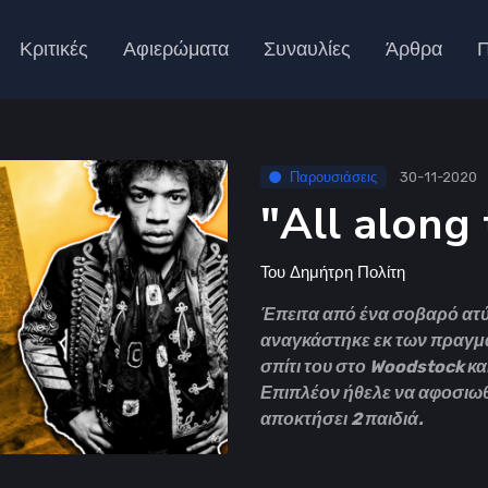
Κριτικές
Αφιερώματα
Συναυλίες
Άρθρα
Π
Παρουσιάσεις
30-11-2020
"All along
Του
Δημήτρη Πολίτη
Έπειτα από ένα σοβαρό ατύ
αναγκάστηκε εκ των πραγμά
σπίτι του στο Woodstock κ
Επιπλέον ήθελε να αφοσιωθε
αποκτήσει 2 παιδιά.