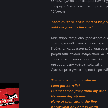
Ο καλλιτεχνικός μυστικισμός των στί
To τραγούδι αποτελείται από μόλις τρε
''δήλωση'':
There must be some kind of way o
said the joker to the thief.
Μας παρουσιάζει δύο χαρακτήρες οι ο
πρώτος απευθύνεται στον δεύτερο.
Πρόκειται για αρχετυπικούς, διαχρον
βοηθά τους άλλους ανθρώπους να ''
Τόσο ο Γελωτοποιός, όσο και Κλέφτης
άρχουσα, στην καθεστηκυία τάξη.
Αμέσως μετά γίνεται περισσότερο ενδ
There is so much confusion
I can get no relief
Businessmen ,they drink my wine
Plowmen dig my earth
None of them along the line
Know what any of it is worth