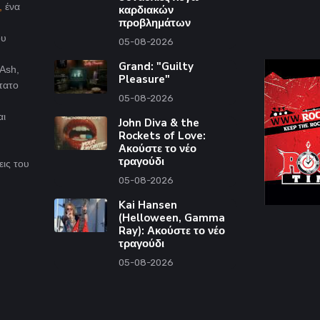
,
ένα
καρδιακών
προβλημάτων
ου
05-08-2026
Grand: "Guilty
Ash,
Pleasure"
τατο
05-08-2026
αι
John Diva & the
Rockets of Love:
Ακούστε το νέο
τραγούδι
εις του
05-08-2026
Kai Hansen
(Helloween, Gamma
Ray): Ακούστε το νέο
τραγούδι
05-08-2026