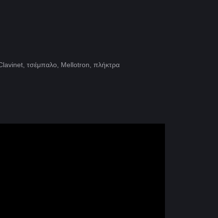
 Clavinet, τσέμπαλο, Mellotron, πλήκτρα