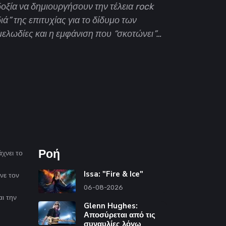
δοξία να δημιουργήσουν την τέλεια rock
ιά” της επιτυχίας για το δίδυμο των
μελωδίες και η εμφάνιση που “σκοτώνει”…
Ροή
χνει το
Issa: "Fire & Ice"
ινε τον
06-08-2026
ι την
Glenn Hughes:
Αποσύρεται από τις
συναυλίες λόγω