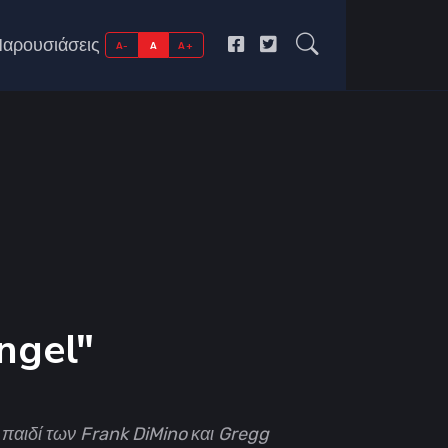
αρουσιάσεις
A-
A
A+
ngel"
 παιδί των Frank DiMino και Gregg