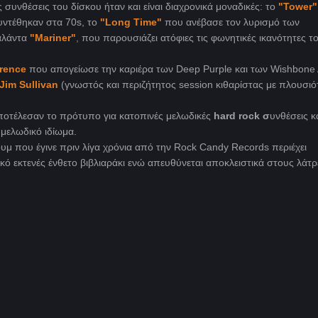
ς συνθέσεις του δίσκου ήταν και είναι διαχρονικά μοναδικές: το
"Tower"
υντέθηκαν στα 70s, το
"Long Time"
που ανέβασε τον λυρισμό των
αλάντα
"Mariner"
,
που παρουσιάζει ατόφιες τις φωνητικές ικανότητες τ
rence
που απογείωσε την καριέρα των Deep Purple και των Wishbone 
Jim Sullivan
(γνωστός και περιζήτητος session κιθαρίστας με πλουσιό
ποτέλεσαν το πρότυπο για κατοπινές μελωδικές
hard rock σ
υνθέσεις κ
 μελωδικό ιδίωμα.
υμ που έγινε πριν λίγα χρόνια από την Rock Candy Records περιέχει
ικό εκτενές ένθετο βιβλιαράκι ενώ απευθύνεται αποκλειστικά στους λάτρ