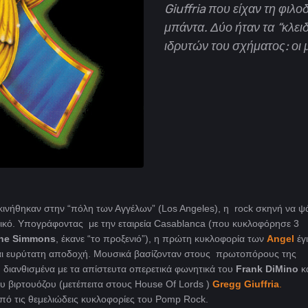
Giuffria που είχαν τη φιλο
μπάντα. Δύο ήταν τα “κλειδ
ιδρυτών του σχήματος: οι 
κινήθηκαν στην “πόλη των Αγγέλων” (Los Angeles), η rock σκηνή να ψά
ετικό. Υπογράφοντας με την εταιρεία Casablanca (που κυκλοφόρησε 3
ne Simmons
, έκανε “το προξενιό”), η πρώτη κυκλοφορία των
Angel
έγ
και ευρύτατη αποδοχή. Μουσικά βασίζονταν στους πρωτοπόρους της
, διανθισμένα με τα απίστευτα οπερετικά φωνητικά του
Frank DiMino
κα
ου βιρτουόζου (μετέπειτα στους House Of Lords )
Gregg Giuffria
.
πό τις θεμελιώδεις κυκλοφορίες του Pomp Rock.