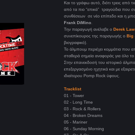
Και το γράφω αυτό, διότι τρεις από τι
από τα πιο “επικά” τραγούδια που σ
συνθέσεων σε νέο επίπεδο και η μπ
Frank DiMino
.
Την παραγωγή ανέλαβε ο
Derek Law
συνεπίκουρος της παραγωγής ο
Big 
βιογραφικό).
Το άλμπουμ περιέχει κομμάτια που α
σταθερά σημεία αναφοράς για όλο το
Στην επανεκδοσή του ιστορικό άλμπο
επεξεργασμένο ηχητικά και με εξαιρετ
ιδιαίτερου Pomp Rock ύφους.
Tracklist
01 - Tower
02 - Long Time
03 - Rock & Rollers
04 - Broken Dreams
05 - Mariner
06 - Sunday Morning