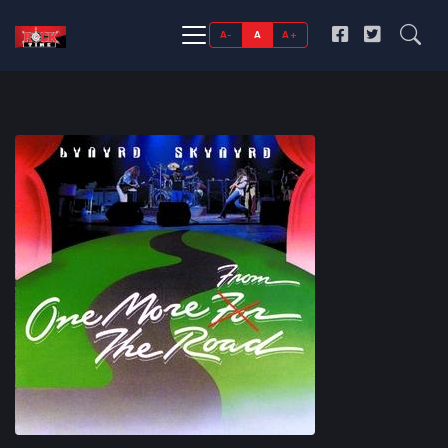
A-
A
A+