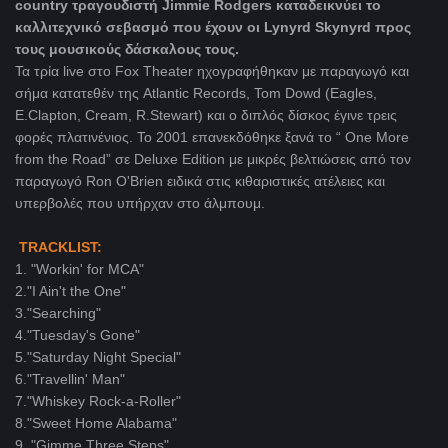
country τραγουδιστή Jimmie Rodgers καταδεικνύει το
καλλιτεχνικό σεβασμό που έχουν οι Lynyrd Skynyrd προς
τους μουσικούς δάσκαλους τους.
Τα τρία live στο Fox Theater ηχογραφήθηκαν με παραγωγό και
σήμα κατατεθέν της Atlantic Records, Tom Dowd (Eagles,
E.Clapton, Cream, R.Stewart) και ο διπλός δίσκος έγινε τρεις
φορές πλατινένιος. Το 2001 επανεκδόθηκε ξανά το “ One More
from the Road” σε Deluxe Edition με μικρές βελτιώσεις από τον
παραγωγό Ron O'Brien ειδικά στις κιθαριστικές ατέλειες και
υπερβολές που υπήρχαν στο άλμπουμ.
TRACKLIST:
1. "Workin' for MCA"
2."I Ain't the One"
3."Searching"
4."Tuesday's Gone"
5."Saturday Night Special"
6."Travellin' Man"
7."Whiskey Rock-a-Roller"
8."Sweet Home Alabama"
9. "Gimme Three Steps"