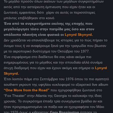
Το μεγάλο προσόν όλων εκείνων των μεγάλων συγκροτημάτων
εκτός από την αστείρευτη έμπνευση που είχαν ήταν και οι
ζωντανές εμφανίσεις διότι χάριν σε αυτές οι περισσότερες
μπάντες επιβλήθηκαν στο κοινό.
Ένα από τα συγκροτήματα εκείνης της εποχής που
μεγαλούργησε τόσο στην πατρίδα μας όσο και στον
υπόλοιπο πλανήτη είναι φυσικά οι
Lynyrd Skynyrd.
Δεν χρειάζεται να επαναλάβουμε τις ιστορίες για το πώς πήραν το
όνομα τους ή να αναφέρουμε ξανά για την τραγωδία που βίωσαν
με το αεροπορικό δυστύχημα τον Οκτώβριο του 1977.
Ένα σερφάρισμα στο διαδίκτυο θα σας κάνει ακόμα πιο
ενημερωμένους για το μέγεθος και την σπουδαία αλλά συνάμα
άτυχη διαδρομή που είχαν και έχουν ακόμη και σήμερα οι
Lynyrd
Skynyrd.
Έτσι λοιπόν πάμε στο Σεπτέμβριο του 1976 όπου το πιο αγαπητό
southern γκρουπ της υφηλίου κυκλοφορεί το εξαιρετικό live album
“One More from the Road”
που ηχογραφήθηκε ζωντανά στο
“Fox Theater” στην Atlanta της Georgia το καλοκαίρι της ίδιας
χρονιάς. Το συγκρότημα έπαιξε τρία συνεχόμενα βράδια αν και
ήταν προγραμματισμένο να παίξει και να ηχογραφήσει τον Μάιο
του 1976 όμως ο κιθαρίστας
Gary Rossington
έσπασε το