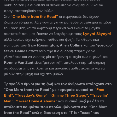
δάκτυλο του με συνέπεια οι συναυλίες να αναβληθούν και να
πραγματοποιηθούν τον Ιούλιο.
Στο
“One More from the Road”
οι περιγραφές δεν έχουν
ιδιαίτερο νόημα απλά γίνονται για να μυηθούν οι νεώτεροι οπαδοί
του rock μιας και το άλμπουμ περιέχει όλα εκείνα τα μαγικά
συστατικά που μας έκαναν να λατρέψουμε τους
Lynyrd Skynyrd
αλλά κυρίως έχει ενέργεια, πάθος και ψυχή. Τα κιθαριστικά
ποιήματα των
Gary Rossington, Allen Collins
και του “φρέσκου”
Steve Gaines
αποτελούν την πιο όμορφη παρέα για να
γλεντήσεις και να νιώσεις μία απέραντη ευτυχία ενώ η φωνή του
Ronnie Van Zant
είναι “μεθυστική”, απολαυστική, ταξιδιάρικη
συνδυασμένη με απλότητα και μοναδική αυθεντικότητα για να
μιλούν στην ψυχή και όχι στο μυαλό.
Τραγούδια ύμνοι για τη ζωή και τον άνθρωπο υπάρχουν στο
“One More from the Road” με κορυφαία φυσικά τα
“Free
Bird”, “Tuesday's Gone”, “Gimme Three Steps”, “Travellin'
Man”, “Sweet Home Alabama”
και φυσικά μαζί με όλα τα
υπόλοιπα κομμάτια που περιλαμβάνονται στο “One More
from the Road” ενώ η διασκευή στο "T for Texas" του