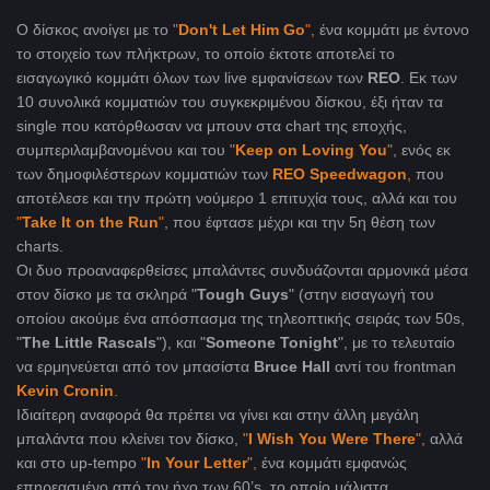
Ο δίσκος ανοίγει με το
"
Don't Let Him Go
",
ένα κομμάτι με έντονο
το στοιχείο των πλήκτρων, το οποίο έκτοτε αποτελεί το
εισαγωγικό κομμάτι όλων των live εμφανίσεων των
REO
. Εκ των
10 συνολικά κομματιών του συγκεκριμένου δίσκου, έξι ήταν τα
single που κατόρθωσαν να μπουν στα chart της εποχής,
συμπεριλαμβανομένου και του
"
Keep on Loving You
"
, ενός εκ
των δημοφιλέστερων κομματιών των
REO Speedwagon
,
που
αποτέλεσε και την πρώτη νούμερο 1 επιτυχία τους, αλλά και του
"
Take It on the Run
"
, που έφτασε μέχρι και την 5η θέση των
charts.
Οι δυο προαναφερθείσες μπαλάντες συνδυάζονται αρμονικά μέσα
στον δίσκο με τα σκληρά "
Tough Guys
" (στην εισαγωγή του
οποίου ακούμε ένα απόσπασμα της τηλεοπτικής σειράς των 50s,
"
The Little Rascals
"), και "
Someone Tonight
", με το τελευταίο
να ερμηνεύεται από τον μπασίστα
Bruce Hall
αντί του frontman
Kevin Cronin
.
Ιδιαίτερη αναφορά θα πρέπει να γίνει και στην άλλη μεγάλη
μπαλάντα που κλείνει τον δίσκο,
"
I Wish You Were There
",
αλλά
και στο up-tempo
"
In Your Letter
",
ένα κομμάτι εμφανώς
επηρεασμένο από τον ήχο των 60’s, το οποίο μάλιστα