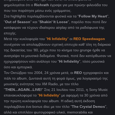
φημολογείται ότι ο
Richrath
έγραψε για μια πρώην φιλενάδα του
που τον παράτησε μέσω ενός γράμματος.
Στα highlights περιλαμβάνονται φυσικά και τα "
Follow My Heart
",
"
Out of Season
" και "
Shakin' It Loose
", παρόλο που ποτέ δεν
κατάφεραν να τύχουν ιδιαίτερου airplay από τα ραδιόφωνα της
εποχής.
Μετά την κυκλοφορία του
"
Hi Infidelity
"
οι
REO Speedwagon
συνέχισαν να απολαμβάνουν σχετική επιτυχία καθ’ όλη τη διάρκεια
της δεκαετίας του ‘80, μέχρι που το κίνημα του grunge ήρθε να
ανατρέψει τα μουσικά δεδομένα. Φυσικά, ποτέ δεν κατόρθωσαν να
ηχογραφήσουν κάτι ανάλογο του "
Hi
Infidelity
", τόσο μουσικά
όσο και εμπορικά.
Τον Οκτώβριο του 2004, 24 χρόνια μετά, οι
REO
ηχογραφούν και
πάλι το album, ζωντανά αυτή τη φορά όμως, για λογαριασμό της
μουσικής ενότητας του XM Radio, με τον τίτλο
"
THEN...AGAIN...LIVE!
" Στις 21 Ιουλίου του 2011, η Sony Music
επανακυκλοφορεί το
"
Hi Infidelity
"
με αφορμή τα 30 χρόνια από
την πρώτη κυκλοφορία του album. Η ειδική αυτή έκδοση
περιλαμβάνει ένα bonus disc με τον τίτλο "
The Crystal Demos
",
αλλά και επιπλέον φωτογραφικό υλικό, memorabilia και