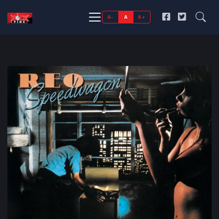
A-
A
A+