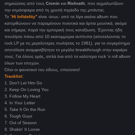
σημειώσεις από τους
Cronin
και
Richrath
, που αιχμαλωτίζουν
την ατμόσφαιρα από τη χρυσή περίοδο της μπάντας.
Το
"
Hi Infidelity"
είναι -ίσως- από τα λίγα εκείνα album που
κατορθώνουν να παραμένουν ποιοτικά και άρτια μουσικά, ακόμα
και σήμερα, παρά την εμπορική τους καταξίωση. Έχοντας ήδη
πουλήσει πάνω από 10 εκατομμύρια αντίτυπα (αποτελώντας το
rock LP με τις μεγαλύτερες πωλήσεις το 1981), για το συγκρότημα
αποτέλεσε αναμφισβήτητα το μεγάλο breakthrough στην καριέρα
τους. Για όλους εμάς, απλά ένα από τα καλύτερα rock ‘n roll album
όλων των εποχών.
Όλοι οι φανατικοί του είδους, σπεύσατε!
Tracklist:
1. Don't Let Him Go
2. Keep On Loving You
3. Follow My Heart
4. In Your Letter
5. Take It On the Run
6. Tough Guys
7. Out of Season
8. Shakin' It Loose