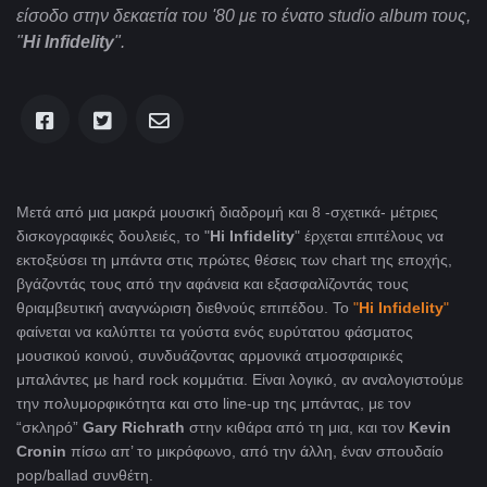
είσοδο στην δεκαετία του '80 με το ένατο studio album τους,
"
Hi Infidelity
".
Μετά από μια μακρά μουσική διαδρομή και 8 -σχετικά- μέτριες
δισκογραφικές δουλειές, το "
Hi Infidelity
" έρχεται επιτέλους να
εκτοξεύσει τη μπάντα στις πρώτες θέσεις των chart της εποχής,
βγάζοντάς τους από την αφάνεια και εξασφαλίζοντάς τους
θριαμβευτική αναγνώριση διεθνούς επιπέδου. Το
"
Hi Infidelity
"
φαίνεται να καλύπτει τα γούστα ενός ευρύτατου φάσματος
μουσικού κοινού, συνδυάζοντας αρμονικά ατμοσφαιρικές
μπαλάντες με hard rock κομμάτια. Είναι λογικό, αν αναλογιστούμε
την πολυμορφικότητα και στο line-up της μπάντας, με τον
“σκληρό”
Gary Richrath
στην κιθάρα από τη μια, και τον
Kevin
Cronin
πίσω απ’ το μικρόφωνο, από την άλλη, έναν σπουδαίο
pop/ballad συνθέτη.