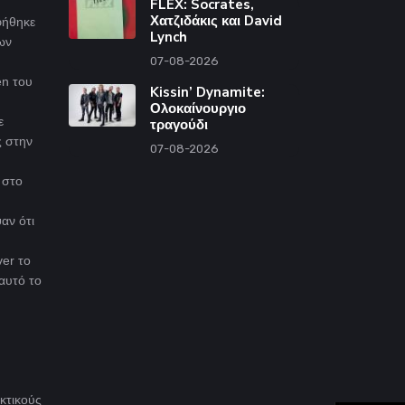
FLEX: Socrates,
Χατζιδάκις και David
φήθηκε
Lynch
ων
07-08-2026
en του
Kissin’ Dynamite:
Ολοκαίνουργιο
ε
τραγούδι
ς στην
07-08-2026
 στο
αν ότι
ver το
αυτό το
ηκτικούς