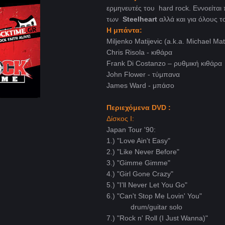
ερμηνευτές του hard rock. Εννοείται
των
Steelheart
αλλά και για όλους τ
Η μπάντα:
Miljenko Matijevic (a.k.a. Michael Ma
Chris Risola - κιθάρα
Frank Di Costanzo – ρυθμική κιθάρα
John Flower - τύμπανα
James Ward - μπάσο
Περιεχόμενα DVD :
Δίσκος I:
Japan Tour '90:
1.) "Love Ain't Easy"
2.) "Like Never Before"
3.) "Gimme Gimme"
4.) "Girl Gone Crazy"
5.) "I'll Never Let You Go"
6.) "Can't Stop Me Lovin' You"
drum/guitar solo
7.) "Rock n' Roll (I Just Wanna)"