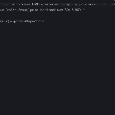
 πως αυτό το διπλό
DVD
κρίνεται απαραίτητο όχι μόνο για τους θαυμασ
ους "κολλημένους" με το hard rock των ‘80ς & 90’ς!!!
tijevic) – φωνή/κιθάρα/πιάνο