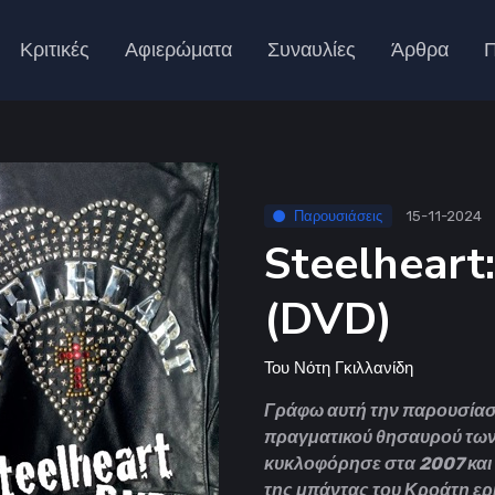
Κριτικές
Αφιερώματα
Συναυλίες
Άρθρα
Π
Παρουσιάσεις
15-11-2024
Steelheart:
(DVD)
Του
Νότη Γκιλλανίδη
Γράφω αυτή την παρουσίαση
πραγματικού θησαυρού των 
κυκλοφόρησε στα 2007 και
της μπάντας του Κροάτη ερ