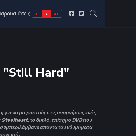
αρουσιάσεις
A-
A
A+
 "Still Hard"
 για να μοιραστούμε τις αναμνήσεις ενός
Steelheart: το διπλό, επίσημο DVD που
 συμπεριλάμβανε άπαντα τα ενθυμήματα
μηνευτή.