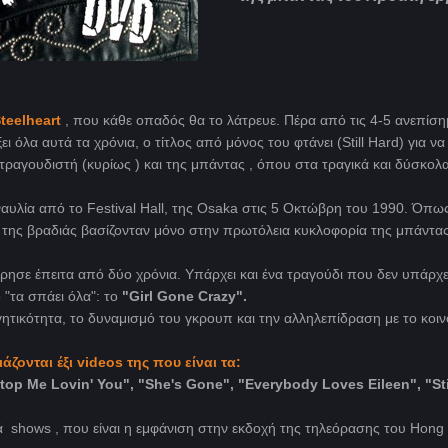
teelheart
, που κάθε οπαδός θα το λάτρευε. Πέρα από τις 4-5 ανεπίση
 όλα αυτά τα χρόνια, ο τίτλος από μόνος του φτάνει (Still Hard) για να
τραγουδιστή (κυρίως ) και της μπάντας , όπου στα τραγικά και δύσκολ
αυλία από το Festival Hall, της Osaka στις 5 Οκτώβρη του 1990. Όπω
ist της βραδιάς βασίζονταν μόνο στην πρωτόλεια κυκλοφορία της μπάντας
ρησε έπειτα από δύο χρόνια. Υπάρχει και ένα τραγούδι που δεν υπάρχε
ο "τα σπάει όλα": το
"Girl Gone Crazy".
ητικότητα, το δυναμισμό του γκρουπ και την αλληλεπίδραση με το κοι
ονται έξι videos της που είναι τα:
 Stop Me Lovin' You", "She's Gone", "Everybody Loves Eileen", "St
κά shows , που είναι η εμφάνιση στην εκδοχή της τηλεόρασης του Hong