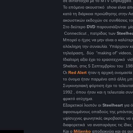
σε αντιστοιχία με το MTV Unplugged.
Το επόμενο ακουστικό show είναι α
κατά τη διάρκεια προώθησης στην Ασ
ακουστικών εκδοχών σε συνθέσεις τ
Στο δεύτερο
DVD
παρουσιάζονται: μ
Connecticut , πατρίδας των
Steelhe
Μπορεί ο ήχος να μην είναι ο καλύτ
ολόκληρη την συναυλία. Υπάρχουν και
τηλεόραση, δύο “making of” videos, 
Ιδιαίτερη αξία έχει το ερασιτεχνικό v
Shelton, στις 5 Σεπτεμβρίου του 198
Οι
Red Alert
ήταν η αρχική ονομασί
το όνομα ήταν παρμένο από άλλη μπ
Συγκινησιακή φόρτιση έχει το τελευτα
1992 , όπου ήταν και η τελευταία συ
φρικτό ατύχημα.
Εξαιρετικοί λοιπόν οι
Steelheart
για ό
αφοσιωμένους οπαδούς της μπάντα
υψίσυχνες φωνητικές ακροβασίες να φ
διαφορετικά να αναπαράγεις τις ίδιες 
Και ο
Miljenko
αποδεικνύει και σε αυ