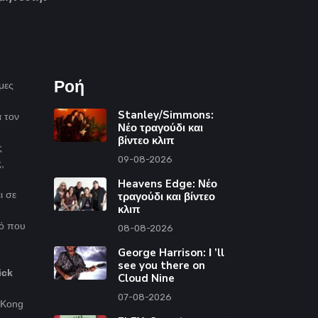
Ροή
μες
Stanley/Simmons:
α τον
Νέο τραγούδι και
βίντεο κλιπ
ς
09-08-2026
,
Heavens Edge: Νέο
ι σε
τραγούδι και βίντεο
κλιπ
νό που
08-08-2026
George Harrison: Ι ’ll
see you there on
ick
Cloud Nine
07-08-2026
 Kong