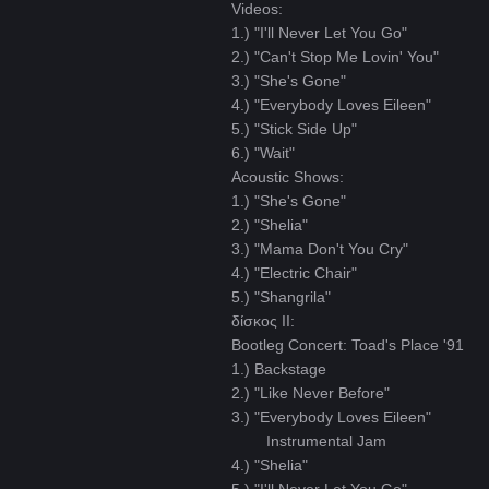
Videos:
1.) "I'll Never Let You Go"
2.) "Can't Stop Me Lovin' You"
3.) "She's Gone"
4.) "Everybody Loves Eileen"
5.) "Stick Side Up"
6.) "Wait"
Acoustic Shows:
1.) "She's Gone"
2.) "Shelia"
3.) "Mama Don't You Cry"
4.) "Electric Chair"
5.) "Shangrila"
δίσκος II:
Bootleg Concert: Toad's Place '91
1.) Backstage
2.) "Like Never Before"
3.) "Everybody Loves Eileen"
Instrumental Jam
4.) "Shelia"