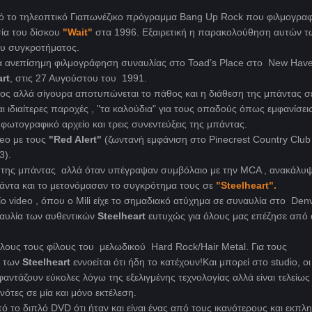
πό το τηλεοπτικό Γιαπωνέζικο πρόγραμμα Bang Up Rock που φιλμογρα
ία του δίσκου
"Wait"
στα 1996. Εξαιρετική η παρακολούθηση αυτών τ
ου συγκροτήματος.
ία ανεπίσημη φιλμογράφηση συναυλίας στο Toad’s Place στο New Hav
art
, στις 27 Αυγούστου του 1991.
ερος αλλά σίγουρα αποτυπώνεται το πάθος και η διάθεση της μπάντας σ
 ιδιαίτερες παροχές , "τα καλούδια" για τους οπαδούς όπως εμφανίσει
φωτογραφικό αρχείο και τρεις συνεντεύξεις της μπάντας.
ideo με τους
"Red Alert"
(ζωντανή εμφάνιση στο Pinecrest Country Club
3).
α της μπάντας αλλά όταν υπέγραψαν συμβόλαιο με την MCA , ανακάλυψ
άντα και το μετονόμασαν το συγκρότημα τους σε
"Steelheart".
ίο video , όπου ο Mili είχε το σημαδιακό ατύχημα σε συναυλία στο Den
ναυλία των αυθεντικών
Steelheart
ευτυχώς για όλους μας επέζησε από 
λους τους φίλους του μελωδικού Hard Rock/Hair Metal. Για τους
ς των
Steelheart
εννοείται ότι ήδη το κατέχουν!Και μπορεί στο studio, οι
αντάζουν εύκολες λόγω της εξελιγμένης τεχνολογίας αλλά είναι τελείως
νότες σε μία και μόνο εκτέλεση.
τό το διπλό DVD ότι ήταν και είναι ένας από τους ικανότερους και εκπλ