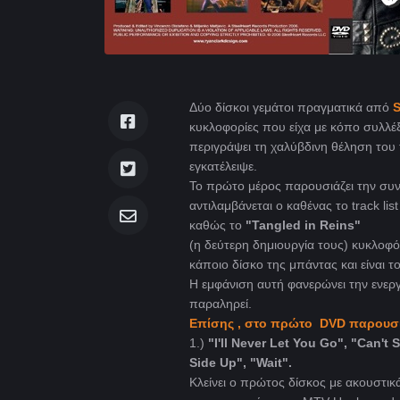
Δύο δίσκοι γεμάτοι πραγματικά από
S
κυκλοφορίες που είχα με κόπο συλλέξει
περιγράψει τη χαλύβδινη θέληση του 
εγκατέλειψε.
Το πρώτο μέρος παρουσιάζει την συν
αντιλαμβάνεται ο καθένας το track l
καθώς το
"Tangled in Reins"
(η δεύτερη δημιουργία τους) κυκλοφό
κάποιο δίσκο της μπάντας και είναι τ
Η εμφάνιση αυτή φανερώνει την ενεργ
παραληρεί.
Επίσης , στο πρώτο DVD παρουσιάζ
1.)
"I'll Never Let You Go", "Can't
Side Up", "Wait".
Κλείνει ο πρώτος δίσκος με ακουστι