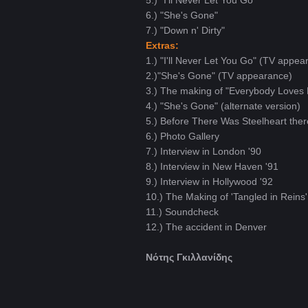
5.) "I'll Never Let You Go"
6.) "She's Gone"
7.) "Down n' Dirty"
Extras:
1.) "I'll Never Let You Go" (TV appea
2.)"She's Gone" (TV appearance)
3.) The making of "Everybody Loves 
4.) "She's Gone" (alternate version)
5.) Before There Was Steelheart ther
6.) Photo Gallery
7.) Interview in London '90
8.) Interview in New Haven '91
9.) Interview in Hollywood '92
10.) The Making of 'Tangled in Reins'
11.) Soundcheck
12.) The accident in Denver
Νότης Γκιλλανίδης